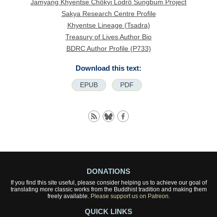
Jamyang Khyentse Chökyi Lodrö Sungbum Project
Sakya Research Centre Profile
Khyentse Lineage (Tsadra)
Treasury of Lives Author Bio
BDRC Author Profile (P733)
Download this text:
EPUB
PDF
DONATIONS
If you find this site useful, please consider helping us to achieve our goal of
translating more classic works from the Buddhist tradition and making them
freely available.
Please support us on Patreon.
QUICK LINKS