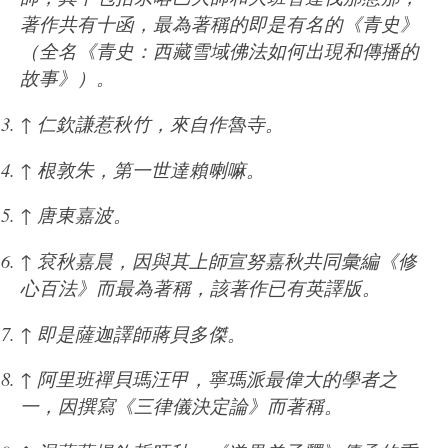
著作共有十函，最為著稱的即是有名的《青史》
（全名《青史：西藏雪域佛法如何出現和傳播的
故事》）。
↑
仁欽謙惹秋竹，來自作魯寺。
↑
根敦朱，第一世達賴喇嘛。
↑
唐東嘉波。
↑
袞秋嘉晨，因與其上師宣努嘉秋共同彙編《修
心百法》而最為著稱，該著作已有英譯版。
↑
即是薩迦譯師蔣貝多傑。
↑
阿里班禪貝瑪汪甲，寧瑪派最偉大的學者之
一，因撰寫《三律儀決定論》而著稱。