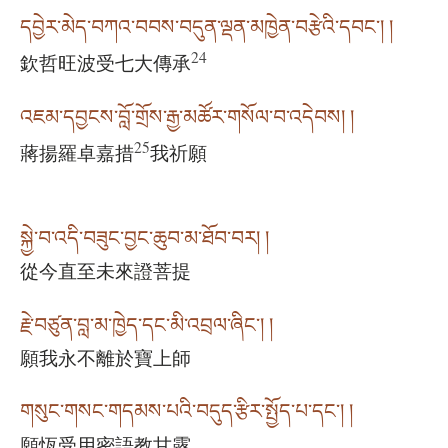
དབྱེར་མེད་བཀའ་བབས་བདུན་ལྡན་མཁྱེན་བརྩེའི་དབང༌། །
24
欽哲旺波受七大傳承
འཇམ་དབྱངས་བློ་གྲོས་རྒྱ་མཚོར་གསོལ་བ་འདེབས། །
25
蔣揚羅卓嘉措
我祈願
སྐྱེ་བ་འདི་བཟུང་བྱང་ཆུབ་མ་ཐོབ་བར། །
從今直至未來證菩提
རྗེ་བཙུན་བླ་མ་ཁྱེད་དང་མི་འབྲལ་ཞིང༌། །
願我永不離於寶上師
གསུང་གསང་གདམས་པའི་བདུད་རྩིར་སྤྱོད་པ་དང་། །
願恆受用密語教甘露