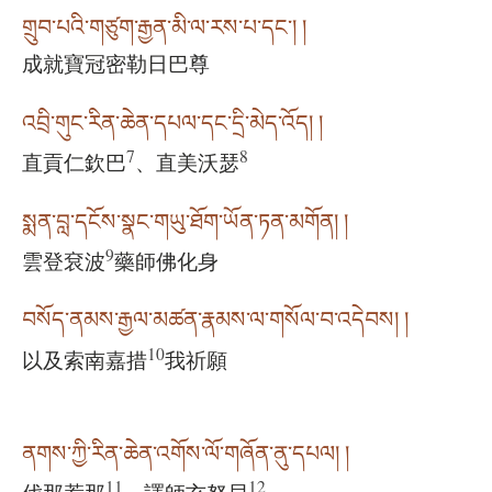
གྲུབ་པའི་གཙུག་རྒྱན་མི་ལ་རས་པ་དང༌། །
成就寶冠密勒日巴尊
འབྲི་གུང་རིན་ཆེན་དཔལ་དང་དྲི་མེད་འོད། །
7
8
直貢仁欽巴
、直美沃瑟
སྨན་བླ་དངོས་སྣང་གཡུ་ཐོག་ཡོན་ཏན་མགོན། །
9
雲登袞波
藥師佛化身
བསོད་ནམས་རྒྱལ་མཚན་རྣམས་ལ་གསོལ་བ་འདེབས། །
10
以及索南嘉措
我祈願
ནགས་ཀྱི་རིན་ཆེན་འགོས་ལོ་གཞོན་ནུ་དཔལ། །
11
12