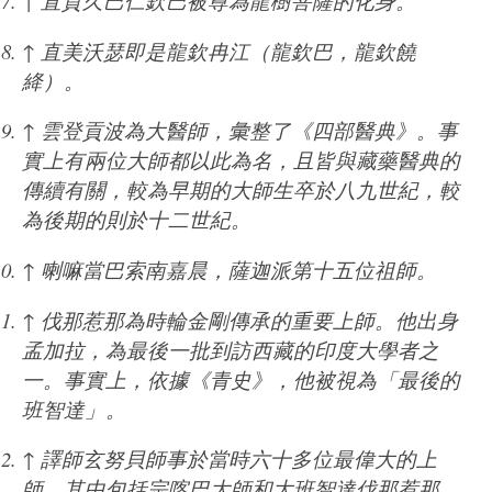
↑
直貢久巴仁欽巴被尊為龍樹菩薩的化身。
↑
直美沃瑟即是龍欽冉江（龍欽巴，龍欽饒
絳）。
↑
雲登貢波為大醫師，彙整了《四部醫典》。事
實上有兩位大師都以此為名，且皆與藏藥醫典的
傳續有關，較為早期的大師生卒於八九世紀，較
為後期的則於十二世紀。
↑
喇嘛當巴索南嘉晨，薩迦派第十五位祖師。
↑
伐那惹那為時輪金剛傳承的重要上師。他出身
孟加拉，為最後一批到訪西藏的印度大學者之
一。事實上，依據《青史》，他被視為「最後的
班智達」。
↑
譯師玄努貝師事於當時六十多位最偉大的上
師，其中包括宗喀巴大師和大班智達伐那惹那，