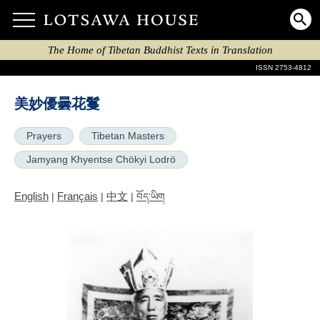
The Home of Tibetan Buddhist Texts in Translation
ISSN 2753-4812
美妙優曇花鬘
Prayers
Tibetan Masters
Jamyang Khyentse Chökyi Lodrö
English
Français
中文
|
|
|
བོད་ཡིག