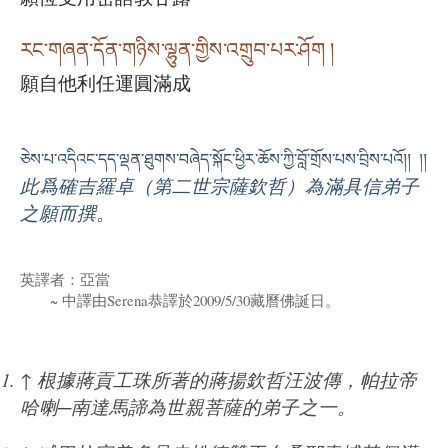
རང་གཞན་དོན་གཉིས་ལྷུན་གྱིས་འགྲུབ་པར་ཤོག །
願自他利任運圓滿成
ཅེས་པ་འདིའང་དད་ལྡན་ཐུགས་བཞེད་སྐོང་ཕྱིར་ཆོས་ཀྱི་བློ་གྲོས་པས་བྲིས་པའོ།། །།
此爲確吉羅卓（第二世宗薩欽哲）為滿具信弟子
之願而撰。
英譯者：亞當
~ 中譯由Serena恭譯於2009/5/30藏曆佛誕日。
↑
根據蔣貢工珠所著的蔣揚欽哲汪波傳，帕拉帝
哈喇─南達馬諦為世親菩薩的弟子之一。