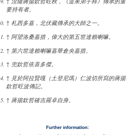
↑
涅薩蔣揚欽哲旺秋，《道果弟子釋》傳承的重
要持有者。
↑
札西多嘉，北伏藏傳承的大師之一。
↑
阿望洛桑嘉措，偉大的第五世達賴喇嘛。
↑
第六世達賴喇嘛嘉華倉央嘉措。
↑
兜欽哲依喜多傑。
↑
見於阿拉賢嘎（土登尼瑪）仁波切所寫的蔣揚
欽哲旺波傳記。
↑
蔣揚欽哲確吉羅卓自身。
Further information: