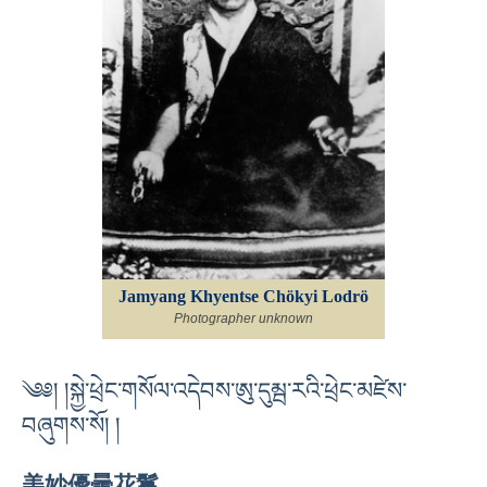
Jamyang Khyentse Chökyi Lodrö
Photographer unknown
༄༅། །སྐྱེ་ཕྲེང་གསོལ་འདེབས་ཨུ་དུམྦ་རའི་ཕྲེང་མཛེས་
བཞུགས་སོ། །
美妙優曇花鬘