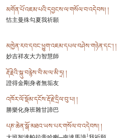
མགོན་པོ་འཇམ་པའི་དབྱངས་ལ་གསོལ་བ་འདེབས། །
怙主曼殊勾夏我祈願
མཁྱེན་རབ་དབང་ཕྱུག་འཇམ་དཔལ་བཤེས་གཉེན་དང༌། །
妙吉祥友大力智慧師
རྡོ་རྗེའི་སྐུ་བརྙེས་བི་མ་ལ་མི་ཏྲ། །
證得金剛身者無垢友
འཁོར་ལོ་སྡོམ་དངོས་རྡོ་རྗེ་དྲིལ་བུ་པ། །
勝樂化身班雜甘諦巴
པཎ་ཆེན་སྒོ་མཐའ་ཡས་པར་གསོལ་བ་འདེབས། །
1
大班智達帕拉帝哈喇─南達馬諦
我祈願