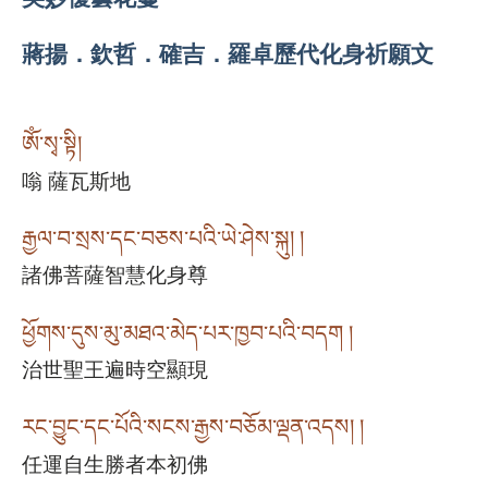
蔣揚．欽哲．確吉．羅卓歷代化身祈願文
ཨོཾ་སྭ་སྟི།
嗡 薩瓦斯地
རྒྱལ་བ་སྲས་དང་བཅས་པའི་ཡེ་ཤེས་སྐུ། །
諸佛菩薩智慧化身尊
ཕྱོགས་དུས་མུ་མཐའ་མེད་པར་ཁྱབ་པའི་བདག །
治世聖王遍時空顯現
རང་བྱུང་དང་པོའི་སངས་རྒྱས་བཅོམ་ལྡན་འདས། །
任運自生勝者本初佛