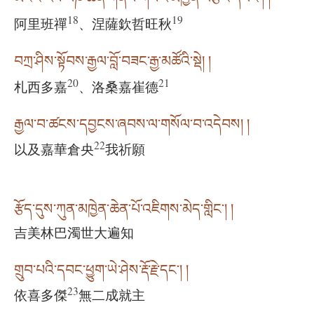
18
19
阿里班禪
、涅薩欽哲旺秋
བཀྲ་ཤིས་སྟོབས་རྒྱལ་བློ་བཟང་རྒྱ་མཚོའི་སྡེ། །
20
21
札西多嘉
、洛桑嘉崔德
རྒྱལ་བ་ཚངས་དབྱངས་ཞབས་ལ་གསོལ་བ་འདེབས། །
22
以及嘉華倉央
我祈願
རྩོད་དུས་ཀུན་མཁྱེན་ཆེན་པོ་འཇིགས་མེད་གླིང༌། །
吉美林巴濁世大遍知
གྲུབ་པའི་དབང་ཕྱུག་ཡེ་ཤེས་རྡོ་རྗེ་དང༌། །
23
依喜多傑
無二成就主