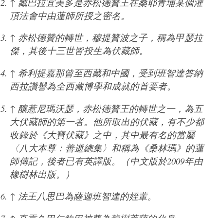
↑
臧巴拉宜美多是赤松德贊王在桑耶青埔某個灌
頂法會中由蓮師所授之密名。
↑
赤松德贊的轉世，穆提贊波之子，稱為甲瑟拉
傑，其後十三世皆投生為伏藏師。
↑
希利提嘉那曾至西藏和中國，受到班智達答納
西拉讚譽為全西藏博學和成就的首要者。
↑
釀惹尼瑪沃瑟，赤松德贊王的轉世之一，為五
大伏藏師的第一者。他所取出的伏藏，有不少都
收錄於《大寶伏藏》之中，其中最有名的當屬
〈八大本尊：善逝總集〉和稱為《桑林瑪》的蓮
師傳記，後者已有英譯版。（中文版於2009年由
橡樹林出版。）
↑
法王八思巴為薩迦班智達的姪輩。