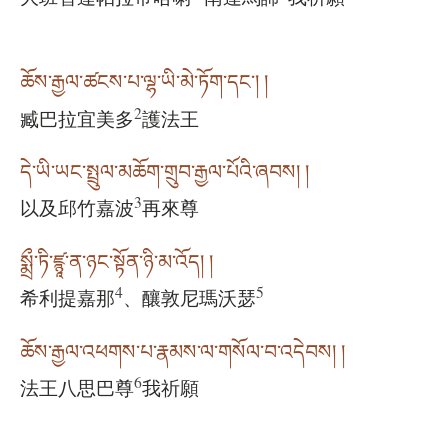
ཆོས་རྒྱལ་ཚངས་པ་ལྷ་ཡི་མེ་ཏོག་དང༌། །
2
臧巴拉宜美多
護法王
དེ་ཡི་ཡང་སྤྲུལ་མཆོག་གྲུབ་རྒྱལ་པོའི་ཞབས། །
3
以及邱竹嘉波
再來尊
སྨྲྀ་ཏི་ཛྙཱ་ན་ཉང་སྟོན་ཉི་མ་འོད། །
4
5
希利提嘉那
、釀敦尼瑪沃瑟
ཆོས་རྒྱལ་འཕགས་པ་རྣམས་ལ་གསོལ་བ་འདེབས། །
6
法王八思巴尊
我祈願