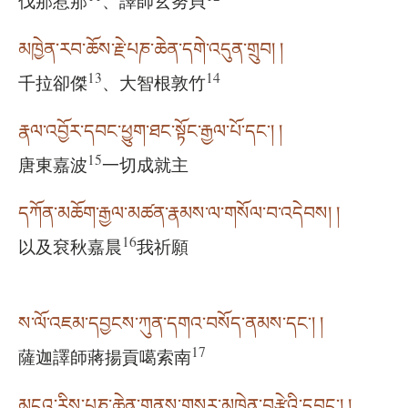
伐那惹那
、譯師玄努貝
མཁྱེན་རབ་ཆོས་རྗེ་པཎ་ཆེན་དགེ་འདུན་གྲུབ། །
13
14
千拉卻傑
、大智根敦竹
རྣལ་འབྱོར་དབང་ཕྱུག་ཐང་སྟོང་རྒྱལ་པོ་དང༌། །
15
唐東嘉波
一切成就主
དཀོན་མཆོག་རྒྱལ་མཚན་རྣམས་ལ་གསོལ་བ་འདེབས། །
16
以及袞秋嘉晨
我祈願
ས་ལོ་འཇམ་དབྱངས་ཀུན་དགའ་བསོད་ནམས་དང༌། །
17
薩迦譯師蔣揚貢噶索南
མངའ་རིས་པཎ་ཆེན་གནས་གསར་མཁྱེན་བརྩེའི་དབང༌། །