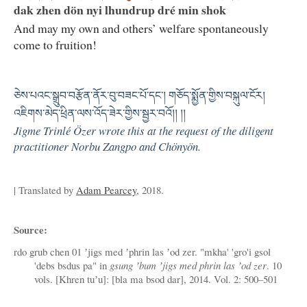
dak zhen dön nyi lhundrup dré min shok
And may my own and others’ welfare spontaneously
come to fruition!
ཅེས་པའང་སྒྲུབ་བརྩོན་ནོར་བུ་བཟང་པོ་དང་། གཅོད་སྨྱོན་གྱིས་བསྐུལ་ངོར།
འཇིགས་མེད་ཕྲིན་ལས་འོད་ཟེར་གྱིས་སྦྱར་བའོ།། །།
Jigme Trinlé Özer wrote this at the request of the diligent
practitioner Norbu Zangpo and Chönyön.
| Translated by
Adam Pearcey
, 2018.
Source:
rdo grub chen 01 ʼjigs med ʼphrin las ʼod zer. "mkha' 'gro'i gsol
'debs bsdus pa" in
gsung ʼbum ʼjigs med phrin las ʼod zer
. 10
vols. [Khren tuʼu]: [bla ma bsod dar], 2014. Vol. 2: 500–501