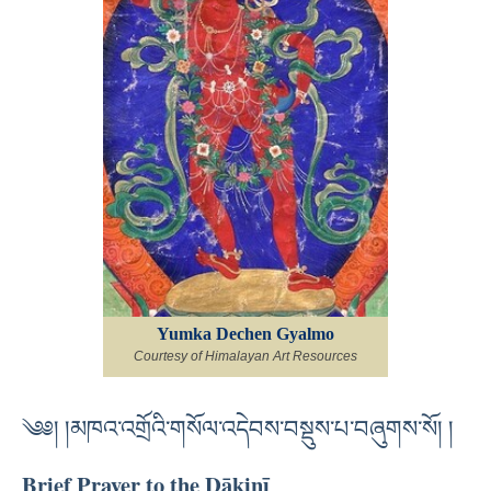
Yumka Dechen Gyalmo
Courtesy of Himalayan Art Resources
༄༅། །མཁའ་འགྲོའི་གསོལ་འདེབས་བསྡུས་པ་བཞུགས་སོ། །
Brief Prayer to the Ḍākinī