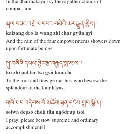
In the dharmakāya sky there gather clouds of
compassion,
སྐལ་བཟང་འགྲོ་ལ་དབང་བཞིའི་ཆར་རྒྱུན་གྱིས། །
kalzang dro la wang zhi char gyün gyi
And the rain of the four empowerments showers down
upon fortunate beings—
སྐུ་བཞིའི་དཔལ་སྟེར་རྩ་བརྒྱུད་བླ་མ་ལ། །
ku zhi pal ter tsa gyü lama la
To the root and lineage masters who bestow the
splendour of the four kāyas,
གསོལ་བ་འདེབས་སོ་མཆོག་ཐུན་དངོས་གྲུབ་སྩོལ། །
solwa depso chok tün ngödrup tsol
I pray: please bestow supreme and ordinary
accomplishments!