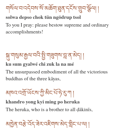
གསོལ་བ་འདེབས་སོ་མཆོག་ཐུན་དངོས་གྲུབ་སྩོལ། །
solwa depso chok tün ngödrup tsol
To you I pray: please bestow supreme and ordinary
accomplishments!
སྐུ་གསུམ་རྒྱལ་བའི་སྤྱི་གཟུགས་བླ་ན་མེད། །
ku sum gyalwé chi zuk la na mé
The unsurpassed embodiment of all the victorious
buddhas of the three kāyas,
མཁའ་འགྲོ་ཡོངས་ཀྱི་མིང་པོ་ཧེ་རུ་ཀ །
khandro yong kyi ming po heruka
The heruka, who is a brother to all ḍākinīs,
མཁྱེན་བརྩེ་འོད་ཟེར་འཇིགས་མེད་གླིང་པ་ལ། །