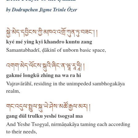
by Dodrupchen Jigme Trinle Özer
སྐྱེ་མེད་དབྱིངས་ཀྱི་མཁའ་འགྲོ་ཀུན་ཏུ་བཟང་། །
kyé mé ying kyi khandro kuntu zang
Samantabhadrī, ḍākinī of unborn basic space,
འགག་མེད་ལོངས་སྐུའི་ཞིང་ན་ཝཱ་རཱ་ཧཱི། །
gakmé longkü zhing na wa ra hi
Vajravārāhī, residing in the unimpeded sambhogakāya
realm,
གང་འདུལ་སྤྲུལ་སྐུ་ཡེ་ཤེས་མཚོ་རྒྱལ་མར། །
gang dül trulku yeshé tsogyal ma
And Yeshe Tsogyal, nirmāṇakāya taming each according
to their needs,