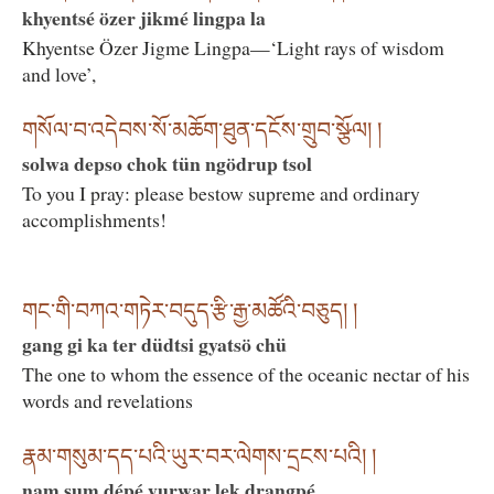
khyentsé özer jikmé lingpa la
Khyentse Özer Jigme Lingpa—‘Light rays of wisdom
and love’,
གསོལ་བ་འདེབས་སོ་མཆོག་ཐུན་དངོས་གྲུབ་སྩོལ། །
solwa depso chok tün ngödrup tsol
To you I pray: please bestow supreme and ordinary
accomplishments!
གང་གི་བཀའ་གཏེར་བདུད་རྩི་རྒྱ་མཚོའི་བཅུད། །
gang gi ka ter düdtsi gyatsö chü
The one to whom the essence of the oceanic nectar of his
words and revelations
རྣམ་གསུམ་དད་པའི་ཡུར་བར་ལེགས་དྲངས་པའི། །
nam sum dépé yurwar lek drangpé