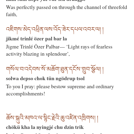
Was perfectly passed on through the channel of threefold
faith,
འཇིགས་མེད་འཕྲིན་ལས་འོད་ཟེར་དཔལ་འབར་ལ། །
jikmé trinlé özer pal bar la
Jigme Trinlé Özer Palbar— ‘Light rays of fearless
activity blazing in splendour’,
གསོལ་བ་འདེབས་སོ་མཆོག་ཐུན་དངོས་གྲུབ་སྩོལ། །
solwa depso chok tün ngödrup tsol
To you I pray: please bestow supreme and ordinary
accomplishments!
ཆོས་སྐུའི་མཁའ་ལ་སྙིང་རྗེའི་ཆུ་འཛིན་འཁྲིགས། །
chökü kha la nyingjé chu dzin trik