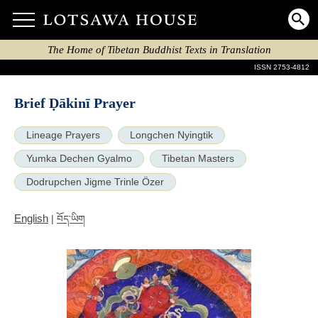
The Home of Tibetan Buddhist Texts in Translation
ISSN 2753-4812
Brief Ḍākinī Prayer
Lineage Prayers
Longchen Nyingtik
Yumka Dechen Gyalmo
Tibetan Masters
Dodrupchen Jigme Trinle Özer
English
|
བོད་ཡིག