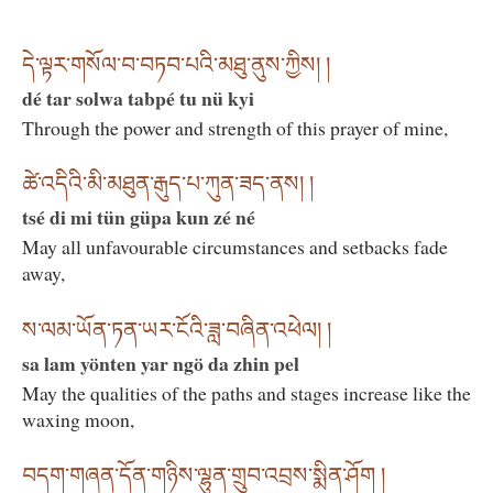
དེ་ལྟར་གསོལ་བ་བཏབ་པའི་མཐུ་ནུས་ཀྱིས། །
dé tar solwa tabpé tu nü kyi
Through the power and strength of this prayer of mine,
ཚེ་འདིའི་མི་མཐུན་རྒུད་པ་ཀུན་ཟད་ནས། །
tsé di mi tün güpa kun zé né
May all unfavourable circumstances and setbacks fade
away,
ས་ལམ་ཡོན་ཏན་ཡར་ངོའི་ཟླ་བཞིན་འཕེལ། །
sa lam yönten yar ngö da zhin pel
May the qualities of the paths and stages increase like the
waxing moon,
བདག་གཞན་དོན་གཉིས་ལྷུན་གྲུབ་འབྲས་སྨིན་ཤོག །