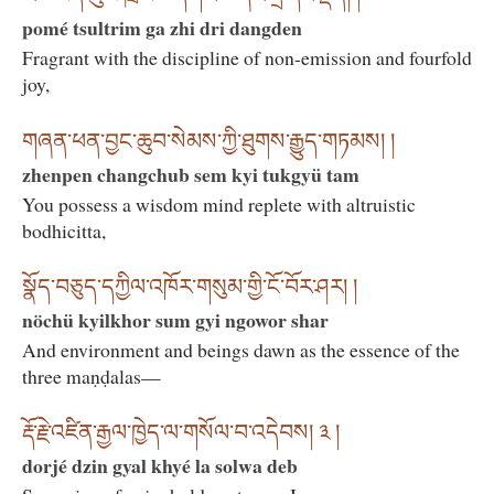
pomé tsultrim ga zhi dri dangden
Fragrant with the discipline of non-emission and fourfold
joy,
གཞན་ཕན་བྱང་ཆུབ་སེམས་ཀྱི་ཐུགས་རྒྱུད་གཏམས། །
zhenpen changchub sem kyi tukgyü tam
You possess a wisdom mind replete with altruistic
bodhicitta,
སྣོད་བཅུད་དཀྱིལ་འཁོར་གསུམ་གྱི་ངོ་བོར་ཤར། །
nöchü kyilkhor sum gyi ngowor shar
And environment and beings dawn as the essence of the
three maṇḍalas—
རྡོ་རྗེ་འཛིན་རྒྱལ་ཁྱེད་ལ་གསོལ་བ་འདེབས། ༣ །
dorjé dzin gyal khyé la solwa deb