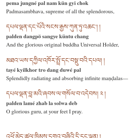
pema jungné pal nam kün gyi chok
Padmasambhava, supreme of all the splendorous,
དཔལ་ལྡན་དང་པོའི་སངས་རྒྱས་ཀུན་ཏུ་འཆང་། །
palden dangpö sangye küntu chang
And the glorious original buddha Universal Holder,
མཐའ་ཡས་དཀྱིལ་འཁོར་སྤྲོ་དང་བསྡུ་བའི་དཔལ། །
tayé kyilkhor tro dang duwé pal
Splendidly radiating and absorbing infinite maṇḍalas—
དཔལ་ལྡན་བླ་མའི་ཞབས་ལ་གསོལ་བ་འདེབས། ༢ །
palden lamé zhab la solwa deb
O glorious guru, at your feet I pray.
འཕོ་མེད་ཚུལ་ཁྲིམས་དགའ་བཞིའི་དྲི་དང་ལྡན། །