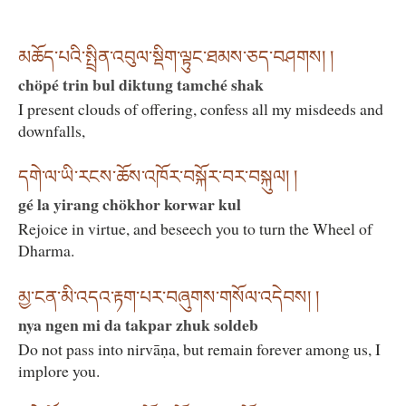
མཆོད་པའི་སྤྲིན་འབུལ་སྡིག་ལྟུང་ཐམས་ཅད་བཤགས། །
chöpé trin bul diktung tamché shak
I present clouds of offering, confess all my misdeeds and
downfalls,
དགེ་ལ་ཡི་རངས་ཆོས་འཁོར་བསྐོར་བར་བསྐུལ། །
gé la yirang chökhor korwar kul
Rejoice in virtue, and beseech you to turn the Wheel of
Dharma.
མྱ་ངན་མི་འདའ་རྟག་པར་བཞུགས་གསོལ་འདེབས། །
nya ngen mi da takpar zhuk soldeb
Do not pass into nirvāṇa, but remain forever among us, I
implore you.