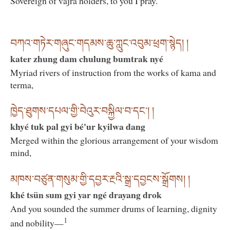
Sovereign of vajra holders, to you I pray.
བཀའ་གཏེར་གཞུང་གདམས་ཆུ་ཀླུང་འབུམ་ཕྲག་སྙེད། །
kater zhung dam chulung bumtrak nyé
Myriad rivers of instruction from the works of kama and
terma,
ཁྱེད་ཐུགས་དཔལ་གྱི་བེའུར་བསྐྱིལ་བ་དང་། །
khyé tuk pal gyi bé'ur kyilwa dang
Merged within the glorious arrangement of your wisdom
mind,
མཁས་བཙུན་གསུམ་གྱི་དབྱར་རྔའི་སྒྲ་དབྱངས་སྒྲོགས། །
khé tsün sum gyi yar ngé drayang drok
And you sounded the summer drums of learning, dignity
1
and nobility—