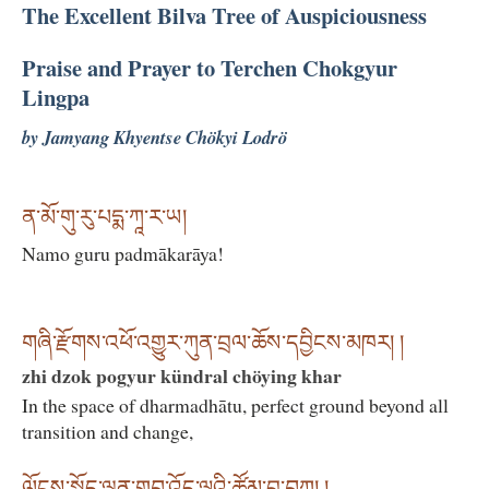
The Excellent Bilva Tree of Auspiciousness
Praise and Prayer to Terchen Chokgyur
Lingpa
by Jamyang Khyentse Chökyi Lodrö
ན་མོ་གུ་རུ་པདྨ་ཀཱ་ར་ཡ།
Namo guru padmākarāya!
གཞི་རྫོགས་འཕོ་འགྱུར་ཀུན་བྲལ་ཆོས་དབྱིངས་མཁར། །
zhi dzok pogyur kündral chöying khar
In the space of dharmadhātu, perfect ground beyond all
transition and change,
ལོངས་སྤྱོད་ལྷུན་གྲུབ་འོད་ལྔའི་ཚོམ་བུ་བཀྲ། །