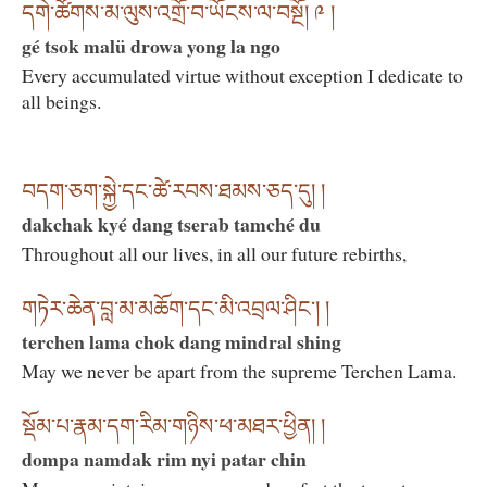
དགེ་ཚོགས་མ་ལུས་འགྲོ་བ་ཡོངས་ལ་བསྔོ། ༩ །
gé tsok malü drowa yong la ngo
Every accumulated virtue without exception I dedicate to
all beings.
བདག་ཅག་སྐྱེ་དང་ཚེ་རབས་ཐམས་ཅད་དུ། །
dakchak kyé dang tserab tamché du
Throughout all our lives, in all our future rebirths,
གཏེར་ཆེན་བླ་མ་མཆོག་དང་མི་འབྲལ་ཤིང་། །
terchen lama chok dang mindral shing
May we never be apart from the supreme Terchen Lama.
སྡོམ་པ་རྣམ་དག་རིམ་གཉིས་ཕ་མཐར་ཕྱིན། །
dompa namdak rim nyi patar chin