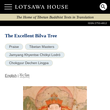
The Home of Tibetan Buddhist Texts in Translation
ISSN 2753-4812
The Excellent Bilva Tree
Praise
Tibetan Masters
Jamyang Khyentse Chökyi Lodrö
Chokgyur Dechen Lingpa
English
|
བོད་ཡིག