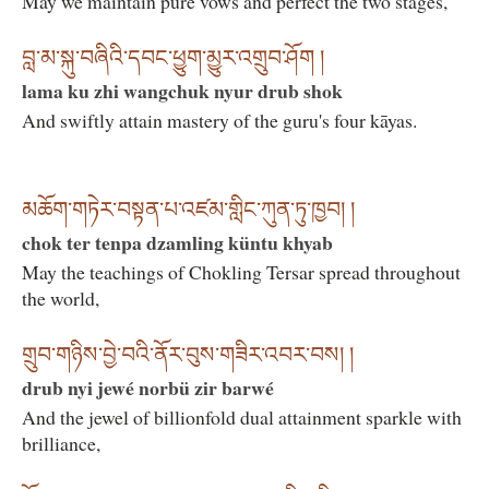
May we maintain pure vows and perfect the two stages,
བླ་མ་སྐུ་བཞིའི་དབང་ཕྱུག་མྱུར་འགྲུབ་ཤོག །
lama ku zhi wangchuk nyur drub shok
And swiftly attain mastery of the guru's four kāyas.
མཆོག་གཏེར་བསྟན་པ་འཛམ་གླིང་ཀུན་ཏུ་ཁྱབ། །
chok ter tenpa dzamling küntu khyab
May the teachings of Chokling Tersar spread throughout
the world,
གྲུབ་གཉིས་བྱེ་བའི་ནོར་བུས་གཟིར་འབར་བས། །
drub nyi jewé norbü zir barwé
And the jewel of billionfold dual attainment sparkle with
brilliance,