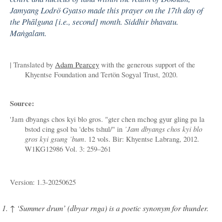
Jamyang Lodrö Gyatso made this prayer on the 17th day of
the Phālguna [i.e., second] month. Siddhir bhavatu.
Maṅgalam.
| Translated by
Adam Pearcey
with the generous support of the
Khyentse Foundation and Tertön Sogyal Trust, 2020.
Source:
'Jam dbyangs chos kyi blo gros. "gter chen mchog gyur gling pa la
bstod cing gsol ba 'debs tshul/" in
’Jam dbyangs chos kyi blo
gros kyi gsung ’bum
. 12 vols. Bir: Khyentse Labrang, 2012.
W1KG12986 Vol. 3: 259–261
Version: 1.3-20250625
↑
‘Summer drum’ (dbyar rnga) is a poetic synonym for thunder.