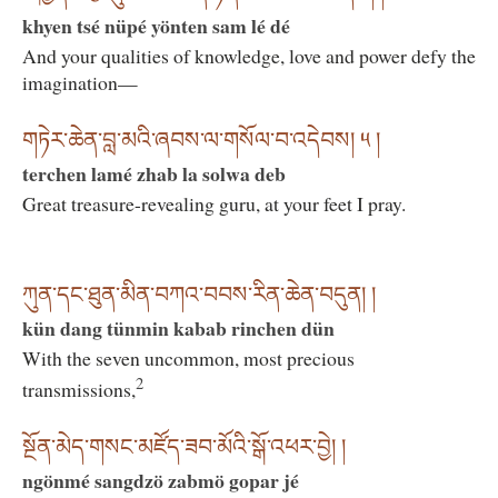
khyen tsé nüpé yönten sam lé dé
And your qualities of knowledge, love and power defy the
imagination—
གཏེར་ཆེན་བླ་མའི་ཞབས་ལ་གསོལ་བ་འདེབས། ༥ །
terchen lamé zhab la solwa deb
Great treasure-revealing guru, at your feet I pray.
ཀུན་དང་ཐུན་མིན་བཀའ་བབས་རིན་ཆེན་བདུན། །
kün dang tünmin kabab rinchen dün
With the seven uncommon, most precious
2
transmissions,
སྔོན་མེད་གསང་མཛོད་ཟབ་མོའི་སྒོ་འཕར་བྱེ། །
ngönmé sangdzö zabmö gopar jé