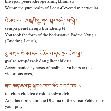
khyepar pemé khebpé zhingkham su
Within the pure realm of Lotus-Covered in particular,
སེམས་དཔའ་པདྨའི་མྱུ་གུས་སྐུར་བཞེངས་ཏེ། །
sempa pemé nyugü kur zheng té
You took the form of the bodhisattva Padme Nyugu
('Budding Lotus'),
རྒྱལ་སྲས་སེམས་དཔའི་ཚོགས་དང་ལྷན་ཅིག་ཏུ། །
gyalsé sempé tsok dang lhenchik tu
Accompanied by hosts of bodhisattva heirs to the
victorious ones,
ཐེག་ཆེན་ཆོས་སྒྲ་སྒྲོགས་ལ་གསོལ་བ་འདེབས། ༨ །
tekchen chö dra drok la solwa deb
And there proclaim the Dharma of the Great Vehicle—to
you I pray.