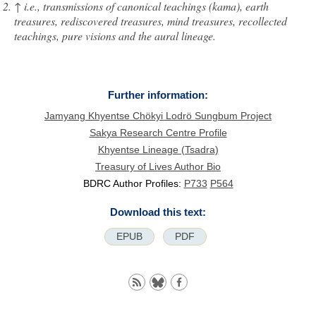
↑
i.e., transmissions of canonical teachings (kama), earth
treasures, rediscovered treasures, mind treasures, recollected
teachings, pure visions and the aural lineage.
Further information:
Jamyang Khyentse Chökyi Lodrö Sungbum Project
Sakya Research Centre Profile
Khyentse Lineage (Tsadra)
Treasury of Lives Author Bio
BDRC Author Profiles:
P733
P564
Download this text:
EPUB
PDF