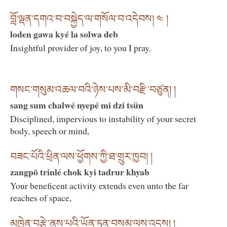
བློ་ལྡན་དགའ་བ་བསྐྱེད་ལ་གསོལ་བ་འདེབས། ༤ །
loden gawa kyé la solwa deb
Insightful provider of joy, to you I pray.
གསང་གསུམ་འཆལ་བའི་ཉེས་པས་མི་བརྫི་བཙུན། །
sang sum chalwé nyepé mi dzi tsün
Disciplined, impervious to instability of your secret
body, speech or mind,
བཟང་པོའི་ཕྲིན་ལས་ཕྱོགས་ཀྱི་ཐ་གྲུར་ཁྱབ། །
zangpö trinlé chok kyi tadrur khyab
Your beneficent activity extends even unto the far
reaches of space,
མཁྱེན་བརྩེ་ནུས་པའི་ཡོན་ཏན་བསམ་ལས་འདས། །