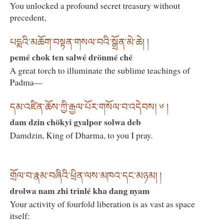
You unlocked a profound secret treasury without
precedent,
པདྨའི་མཆོག་བསྟན་གསལ་བའི་སྒྲོན་མེ་ཆེ། །
pemé chok ten salwé drönmé ché
A great torch to illuminate the sublime teachings of
Padma—
དམ་འཛིན་ཆོས་ཀྱི་རྒྱལ་པོར་གསོལ་བ་འདེབས། ༦ །
dam dzin chökyi gyalpor solwa deb
Damdzin, King of Dharma, to you I pray.
གྲོལ་བ་རྣམ་བཞིའི་ཕྲིན་ལས་མཁའ་དང་མཉམ། །
drolwa nam zhi trinlé kha dang nyam
Your activity of fourfold liberation is as vast as space
itself: