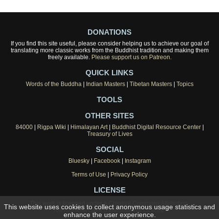
DONATIONS
If you find this site useful, please consider helping us to achieve our goal of
translating more classic works from the Buddhist tradition and making them
freely available.
Please support us on Patreon.
QUICK LINKS
Words of the Buddha
|
Indian Masters
|
Tibetan Masters
|
Topics
TOOLS
OTHER SITES
84000
|
Rigpa Wiki
|
Himalayan Art
|
Buddhist Digital Resource Center
|
Treasury of Lives
SOCIAL
Bluesky
|
Facebook
|
Instagram
Terms of Use
|
Privacy Policy
LICENSE
This work is licensed under a
Creative Commons Attribution-
This website uses cookies to collect anonymous usage statistics and
NonCommercial 4.0 International License
.
enhance the user experience.