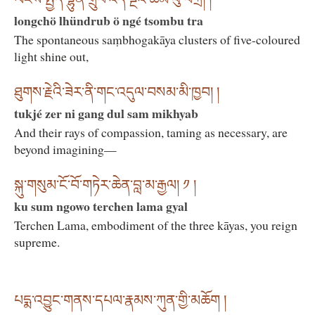
longchö lhündrub ö ngé tsombu tra
The spontaneous saṃbhogakāya clusters of five-coloured
light shine out,
ཐུགས་རྗེའི་ཟེར་ནི་གང་འདུལ་བསམ་མི་ཁྱབ། །
tukjé zer ni gang dul sam mikhyab
And their rays of compassion, taming as necessary, are
beyond imagining—
སྐུ་གསུམ་ངོ་བོ་གཏེར་ཆེན་བླ་མ་རྒྱལ། ༡ །
ku sum ngowo terchen lama gyal
Terchen Lama, embodiment of the three kāyas, you reign
supreme.
པདྨ་འབྱུང་གནས་དཔལ་རྣམས་ཀུན་གྱི་མཆོག །