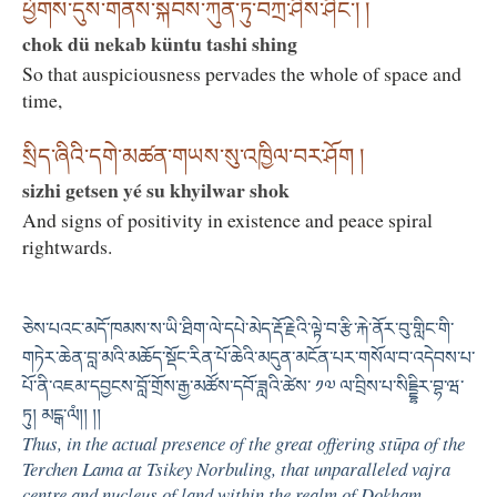
ཕྱོགས་དུས་གནས་སྐབས་ཀུན་ཏུ་བཀྲ་ཤིས་ཤིང་། །
chok dü nekab küntu tashi shing
So that auspiciousness pervades the whole of space and
time,
སྲིད་ཞིའི་དགེ་མཚན་གཡས་སུ་འཁྱིལ་བར་ཤོག །
sizhi getsen yé su khyilwar shok
And signs of positivity in existence and peace spiral
rightwards.
ཅེས་པའང་མདོ་ཁམས་ས་ཡི་ཐིག་ལེ་དཔེ་མེད་རྡོ་རྗེའི་ལྟེ་བ་རྩི་རྐེ་ནོར་བུ་གླིང་གི་
གཏེར་ཆེན་བླ་མའི་མཆོད་སྡོང་རིན་པོ་ཆེའི་མདུན་མངོན་པར་གསོལ་བ་འདེབས་པ་
པོ་ནི་འཇམ་དབྱངས་བློ་གྲོས་རྒྱ་མཚོས་དབོ་ཟླའི་ཚེས་ ༡༧ ལ་བྲིས་པ་སིདྡྷིར་བྷ་ཝ་
ཏུ། མངྒ་ལཾ།། །།
Thus, in the actual presence of the great offering stūpa of the
Terchen Lama at Tsikey Norbuling, that unparalleled vajra
centre and nucleus of land within the realm of Dokham,