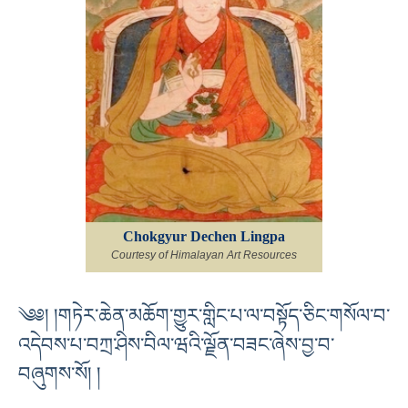
Chokgyur Dechen Lingpa
Courtesy of Himalayan Art Resources
༄༅། །གཏེར་ཆེན་མཆོག་གྱུར་གླིང་པ་ལ་བསྟོད་ཅིང་གསོལ་བ་
འདེབས་པ་བཀྲ་ཤིས་བིལ་ཝའི་ལྗོན་བཟང་ཞེས་བྱ་བ་
བཞུགས་སོ། །