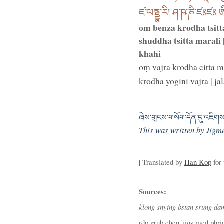
ཛ་ལནྡྷ་རི། ཤ་ཥ་ཎི་ཛཿཛཿ ཨི་ད
om benza krodha tsitt
shuddha tsitta marali 
khahi
oṃ vajra krodha citta ma
krodha yogini vajra | ja
ཞེས་གྲངས་གསོག་དོན་དུ་འཇིགས་མ
This was written by Jigme
| Translated by
Han Kop
for
Sources:
klong snying bstan srung dam
rdo grub chen 'jigs med phrin