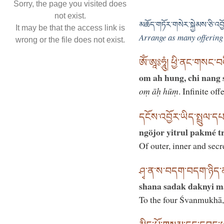
Sorry, the page you visited does
not exist.
མཆོད་གཏོར་གསེར་སྐྱེམས་ཅི་འ
It may be that the access link is
Arrange as many offering
wrong or the file does not exist.
ཨོཾ་ཨཱཿཧཱུཾ། ཕྱི་ནང་གསང་
om ah hung, chi nang
oṃ āḥ hūṃ
. Infinite of
དངོས་འབྱོར་ཡིད་སྤྲུལ་དཔ
ngöjor yitrul pakmé t
Of outer, inner and secre
ཤྭ་ན་ས་བདག་བདག་ཉིད་མ
shana sadak daknyi m
To the four Śvanmukhā,