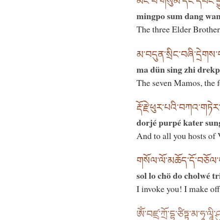
མིང་པོ་གསུམ་དང་དབང་ཕྱུག
mingpo sum dang wan
The three Elder Brothers
མ་བདུན་སྲིང་བཞི་དྲེགས་པ
ma dün sing zhi drekp
The seven Mamos, the fou
རྡོ་རྗེ་ཕུར་པའི་བཀའ་གཏེར
dorjé purpé kater su
And to all you hosts of
གསོལ་ལོ་མཆོད་དོ་བཅོལ་
sol lo chö do cholwé tr
I invoke you! I make off
ཨོཾ་བཛྲ་ཀྲོ་དྷ་ཙིཏྟ་མ་ཧཱ་ལཱི