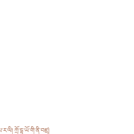
མ་ར་ལི། ཀྲོ་དྷ་ཡོ་གི་ནི་བཛྲ།