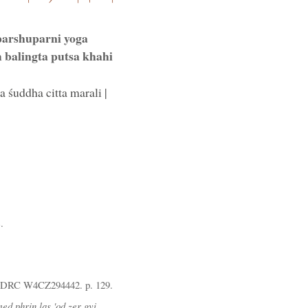
 parshuparni yoga
m balingta putsa khahi
a śuddha citta marali |
.
 BDRC W4CZ294442. p. 129.
med phrin las 'od zer gyi