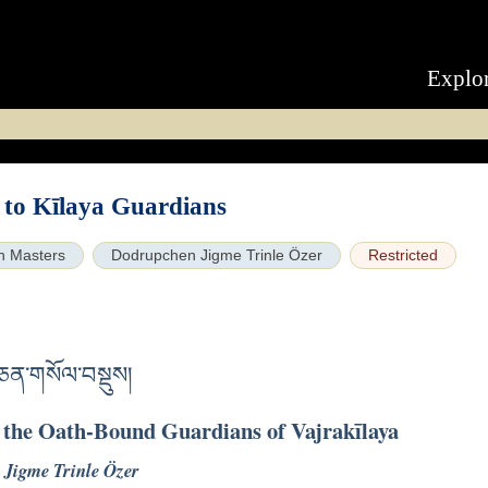
Explo
 to Kīlaya Guardians
n Masters
Dodrupchen Jigme Trinle Özer
Restricted
མ་ཅན་གསོལ་བསྡུས།
o the Oath-Bound Guardians of Vajrakīlaya
, Jigme Trinle Özer