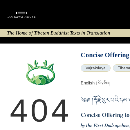
The Home of Tibetan Buddhist Texts in Translation
Concise Offering
Vajrakīlaya
Tibeta
English
|
བོད་ཡིག
404
༄༅། །རྡོ་རྗེ་ཕུར་པའི་ད
Concise Offering t
by the First Dodrupchen