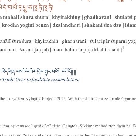
ཾ་བ་ལིཾ་ཏ་པཱུ་ཙ་ཁཱ་ཧི་ཁཱ་ཧི།
a mahali shura shura | khyirakhing | ghadharani | shulatsi
| krodha yogini benza | dzalandhari | shakani dza dza | ida
hālī śura śura | khyirakhiṅ | ghadharani | śulacipār śuparni yog
1
landhari | śaṣaṇi jaḥ jaḥ | idaṃ baliṃ ta pūja khāhi khāhi |
ེད་ཕྲིན་ལས་འོད་ཟེར་གྱིས་སྦྱར་བའོ། །དགེའོ༎ ༎
 Trinle Özer to facilitate accumulation.
 the Longchen Nyingtik Project, 2025. With thanks to Umdze Trinle Gyurme
 can rgya mtsho'i gsol kha'i skor
. Gangtok, Sikkim: mchod rten dgon pa.
 las 'od zer. “rdo rje phur pa'i dam can gsol bsdus.” In
rdo grub chen 'jigs 