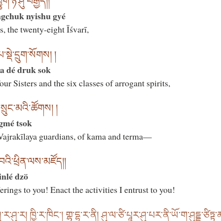
་ཉི་ཤུ་བརྒྱད།།
gchuk nyishu gyé
, the twenty-eight Īśvarī,
་སྡེ་དྲུག་སོགས། །
a dé druk sok
r Sisters and the six classes of arrogant spirits,
་སྲུང་མའི་ཚོགས། །
ngmé tsok
 Vajrakīlaya guardians, of kama and terma—
བའི་ཕྲིན་ལས་མཛོད།།
inlé dzö
erings to you! Enact the activities I entrust to you!
་ཤུ་ར་ཤུ་ར། ཁྱི་ར་ཁིང་། གྷ་དྷ་ར་ནི། ཤུ་ལ་ཙི་པཱར་ཤུ་པར་ནི་ཡོ་ག་ཤུདྡྷ་ཙིཏྟ་