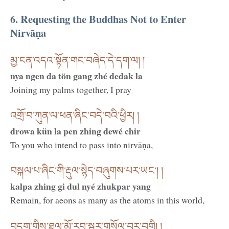
6. Requesting the Buddhas Not to Enter
Nirvāṇa
མྱ་ངན་འདའ་སྟོན་གང་བཞེད་དེ་དག་ལ། །
nya ngen da tön gang zhé dedak la
Joining my palms together, I pray
འགྲོ་བ་ཀུན་ལ་ཕན་ཞིང་བདེ་བའི་ཕྱིར། །
drowa kün la pen zhing dewé chir
To you who intend to pass into nirvāṇa,
བསྐལ་པ་ཞིང་གི་རྡུལ་སྙེད་བཞུགས་པར་ཡང་། །
kalpa zhing gi dul nyé zhukpar yang
Remain, for aeons as many as the atoms in this world,
བདག་གིས་ཐལ་མོ་རབ་སྦྱར་གསོལ་བར་བགྱི། །