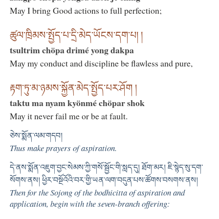
May I bring Good actions to full perfection;
ཚུལ་ཁྲིམས་སྤྱོད་པ་དྲི་མེད་ཡོངས་དག་པ། །
tsultrim chöpa drimé yong dakpa
May my conduct and discipline be flawless and pure,
རྟག་ཏུ་མ་ཉམས་སྐྱོན་མེད་སྤྱོད་པར་ཤོག །
taktu ma nyam kyönmé chöpar shok
May it never fail me or be at fault.
ཅེས་སྨོན་ལམ་གདབ།
Thus make prayers of aspiration.
དེ་ནས་སྨོན་འཇུག་བྱང་སེམས་ཀྱི་གསོ་སྦྱོང་གི་སླད་དུ། ཐོག་མར། ཇི་སྙེད་སུ་དག་
སོགས་ནས། ཕྱིར་བསྔོའོའི་བར་གྱི་ཡན་ལག་བདུན་པས་ཚོགས་བསགས་ནས།
Then for the Sojong of the bodhicitta of aspiration and
application, begin with the seven-branch offering: