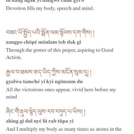
Devotion fills my body, speech and mind.
བཟང་པོ་སྤྱོད་པའི་སྨོན་ལམ་སྟོབས་དག་གིས། །
zangpo chöpé mönlam tob dak gi
Through the power of this prayer, aspiring to Good
Action,
རྒྱལ་བ་ཐམས་ཅད་ཡིད་ཀྱིས་མངོན་སུམ་དུ། །
gyalwa tamché yi kyi ngönsum du
All the victorious ones appear, vivid here before my
mind
ཞིང་གི་རྡུལ་སྙེད་ལུས་རབ་བཏུད་པ་ཡིས། །
zhing gi dul nyé lü rab tüpa yi
And I multiply my body as many times as atoms in the