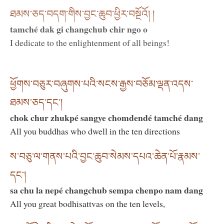
ཐམས་ཅད་བདག་གིས་བྱང་ཆུབ་ཕྱིར་བསྔོའོ། །
tamché dak gi changchub chir ngo o
I dedicate to the enlightenment of all beings!
ཕྱོགས་བཅུར་བཞུགས་པའི་སངས་རྒྱས་བཅོམ་ལྡན་འདས་
ཐམས་ཅད་དང་།
chok chur zhukpé sangye chomdendé tamché dang
All you buddhas who dwell in the ten directions
ས་བཅུ་ལ་གནས་པའི་བྱང་ཆུབ་སེམས་དཔའ་ཆེན་པོ་རྣམས་
དང་།
sa chu la nepé changchub sempa chenpo nam dang
All you great bodhisattvas on the ten levels,