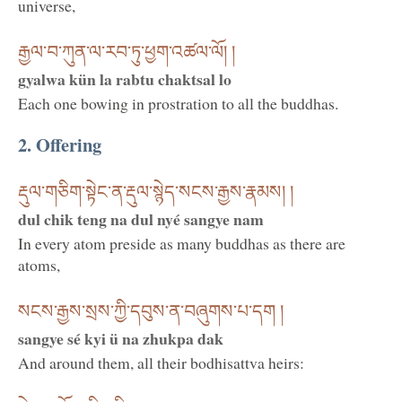
universe,
རྒྱལ་བ་ཀུན་ལ་རབ་ཏུ་ཕྱག་འཚལ་ལོ། །
gyalwa kün la rabtu chaktsal lo
Each one bowing in prostration to all the buddhas.
2. Offering
རྡུལ་གཅིག་སྟེང་ན་རྡུལ་སྙེད་སངས་རྒྱས་རྣམས། །
dul chik teng na dul nyé sangye nam
In every atom preside as many buddhas as there are
atoms,
སངས་རྒྱས་སྲས་ཀྱི་དབུས་ན་བཞུགས་པ་དག །
sangye sé kyi ü na zhukpa dak
And around them, all their bodhisattva heirs: