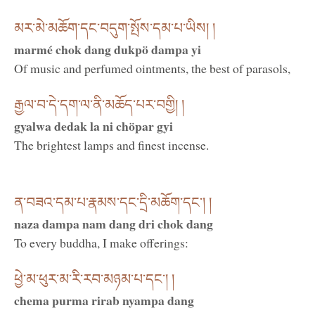
མར་མེ་མཆོག་དང་བདུག་སྤོས་དམ་པ་ཡིས། །
marmé chok dang dukpö dampa yi
Of music and perfumed ointments, the best of parasols,
རྒྱལ་བ་དེ་དག་ལ་ནི་མཆོད་པར་བགྱི། །
gyalwa dedak la ni chöpar gyi
The brightest lamps and finest incense.
ན་བཟའ་དམ་པ་རྣམས་དང་དྲི་མཆོག་དང་། །
naza dampa nam dang dri chok dang
To every buddha, I make offerings:
ཕྱེ་མ་ཕུར་མ་རི་རབ་མཉམ་པ་དང་། །
chema purma rirab nyampa dang