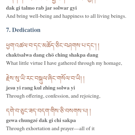
dak gi talmo rab jar solwar gyi
And bring well-being and happiness to all living beings.
7. Dedication
ཕྱག་འཚལ་བ་དང་མཆོད་ཅིང་བཤགས་པ་དང་། །
chaktsalwa dang chö ching shakpa dang
What little virtue I have gathered through my homage,
རྗེས་སུ་ཡི་རང་བསྐུལ་ཞིང་གསོལ་བ་ཡི། །
jesu yi rang kul zhing solwa yi
Through offering, confession, and rejoicing,
དགེ་བ་ཅུང་ཟད་བདག་གིས་ཅི་བསགས་པ། །
gewa chungzé dak gi chi sakpa
Through exhortation and prayer—all of it