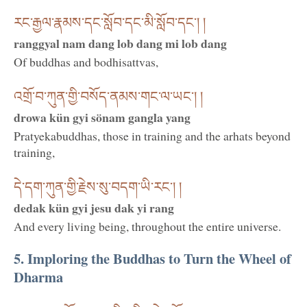
རང་རྒྱལ་རྣམས་དང་སློབ་དང་མི་སློབ་དང་། །
ranggyal nam dang lob dang mi lob dang
Of buddhas and bodhisattvas,
འགྲོ་བ་ཀུན་གྱི་བསོད་ནམས་གང་ལ་ཡང་། །
drowa kün gyi sönam gangla yang
Pratyekabuddhas, those in training and the arhats beyond
training,
དེ་དག་ཀུན་གྱི་རྗེས་སུ་བདག་ཡི་རང་། །
dedak kün gyi jesu dak yi rang
And every living being, throughout the entire universe.
5. Imploring the Buddhas to Turn the Wheel of
Dharma