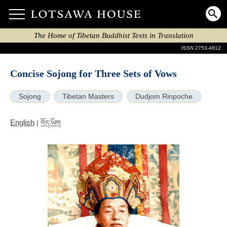
The Home of Tibetan Buddhist Texts in Translation
ISSN 2753-4812
Concise Sojong for Three Sets of Vows
Sojong
Tibetan Masters
Dudjom Rinpoche
English
|
བོད་ཡིག