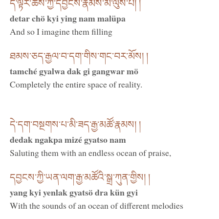
དེ་ལྟར་ཆོས་ཀྱི་དབྱིངས་རྣམས་མ་ལུས་པ། །
detar chö kyi ying nam malüpa
And so I imagine them filling
ཐམས་ཅད་རྒྱལ་བ་དག་གིས་གང་བར་མོས། །
tamché gyalwa dak gi gangwar mö
Completely the entire space of reality.
དེ་དག་བསྔགས་པ་མི་ཟད་རྒྱ་མཚོ་རྣམས། །
dedak ngakpa mizé gyatso nam
Saluting them with an endless ocean of praise,
དབྱངས་ཀྱི་ཡན་ལག་རྒྱ་མཚོའི་སྒྲ་ཀུན་གྱིས། །
yang kyi yenlak gyatsö dra kün gyi
With the sounds of an ocean of different melodies