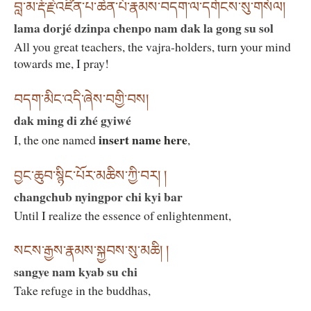
བླ་མ་རྡོ་རྗེ་འཛིན་པ་ཆེན་པོ་རྣམས་བདག་ལ་དགོངས་སུ་གསོལ།
lama dorjé dzinpa chenpo nam dak la gong su sol
All you great teachers, the vajra-holders, turn your mind
towards me, I pray!
བདག་མིང་འདི་ཞེས་བགྱི་བས།
dak ming di zhé gyiwé
insert name here
I, the one named
,
བྱང་ཆུབ་སྙིང་པོར་མཆིས་ཀྱི་བར། །
changchub nyingpor chi kyi bar
Until I realize the essence of enlightenment,
སངས་རྒྱས་རྣམས་སྐྱབས་སུ་མཆི། །
sangye nam kyab su chi
Take refuge in the buddhas,