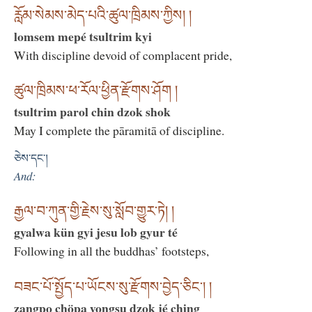
རློམ་སེམས་མེད་པའི་ཚུལ་ཁྲིམས་ཀྱིས། །
lomsem mepé tsultrim kyi
With discipline devoid of complacent pride,
ཚུལ་ཁྲིམས་ཕ་རོལ་ཕྱིན་རྫོགས་ཤོག །
tsultrim parol chin dzok shok
May I complete the pāramitā of discipline.
ཅེས་དང་།
And:
རྒྱལ་བ་ཀུན་གྱི་རྗེས་སུ་སློབ་གྱུར་ཏེ། །
gyalwa kün gyi jesu lob gyur té
Following in all the buddhas’ footsteps,
བཟང་པོ་སྤྱོད་པ་ཡོངས་སུ་རྫོགས་བྱེད་ཅིང༌། །
zangpo chöpa yongsu dzok jé ching