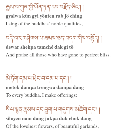
རྒྱལ་བ་ཀུན་གྱི་ཡོན་ཏན་རབ་བརྗོད་ཅིང་། །
gyalwa kün gyi yönten rab jö ching
I sing of the buddhas’ noble qualities,
བདེ་བར་གཤེགས་པ་ཐམས་ཅད་བདག་གིས་བསྟོད། །
dewar shekpa tamché dak gi tö
And praise all those who have gone to perfect bliss.
མེ་ཏོག་དམ་པ་ཕྲེང་བ་དམ་པ་དང་། །
metok dampa trengwa dampa dang
To every buddha, I make offerings:
སིལ་སྙན་རྣམས་དང་བྱུག་པ་གདུགས་མཆོག་དང་། །
silnyen nam dang jukpa duk chok dang
Of the loveliest flowers, of beautiful garlands,