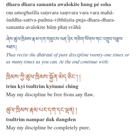
dhara dhara samanta awalokite hung pé soha
oṃ amoghaśīla saṃvara saṃvara vara vara mahā-
śuddha-sattva-padma-vibhūṣita-puja-dhara-dhara-
samanta-avalokite hūṃ phaṭ svāhā
ཞེས་ཚུལ་ཁྲིམས་རྣམ་དག་གཟུངས་ལན་ཉེར་གཅིག་སོགས་གང་འགྲུབ་བཟླས་
མཐར།
Thus recite the dhāraṇī of pure discipline twenty-one times or
as many times as you can. At the end continue with:
ཁྲིམས་ཀྱི་ཚུལ་ཁྲིམས་སྐྱོན་མེད་ཅིང་། །
trim kyi tsultrim kyönmé ching
May my discipline be free from any flaw,
ཚུལ་ཁྲིམས་རྣམ་པར་དག་དང་ལྡན། །
tsultrim nampar dak dangden
May my discipline be completely pure,