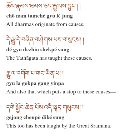
ཆོས་རྣམས་ཐམས་ཅད་རྒྱུ་ལས་བྱུང་། །
chö nam tamché gyu lé jung
All dharmas originate from causes.
དེ་རྒྱུ་དེ་བཞིན་གཤེགས་པས་གསུངས། །
dé gyu dezhin shekpé sung
The Tathāgata has taught these causes,
རྒྱུ་ལ་འགོག་པ་གང་ཡིན་པ། །
gyu la gokpa gang yinpa
And also that which puts a stop to these causes—
དགེ་སྦྱོང་ཆེན་པོས་འདི་སྐད་གསུངས། །
gejong chenpö diké sung
This too has been taught by the Great Śramaṇa.