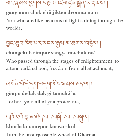
གང་རྣམས་ཕྱོགས་བཅུའི་འཇིག་རྟེན་སྒྲོན་མ་རྣམས། །
gang nam chok chü jikten drönma nam
You who are like beacons of light shining through the
worlds,
བྱང་ཆུབ་རིམ་པར་སངས་རྒྱས་མ་ཆགས་བརྙེས། །
changchub rimpar sangye machak nyé
Who passed through the stages of enlightenment, to
attain buddhahood, freedom from all attachment,
མགོན་པོ་དེ་དག་བདག་གིས་ཐམས་ཅད་ལ། །
gönpo dedak dak gi tamché la
I exhort you: all of you protectors,
འཁོར་ལོ་བླ་ན་མེད་པར་བསྐོར་བར་བསྐུལ། །
khorlo lanamepar korwar kul
Turn the unsurpassable wheel of Dharma.