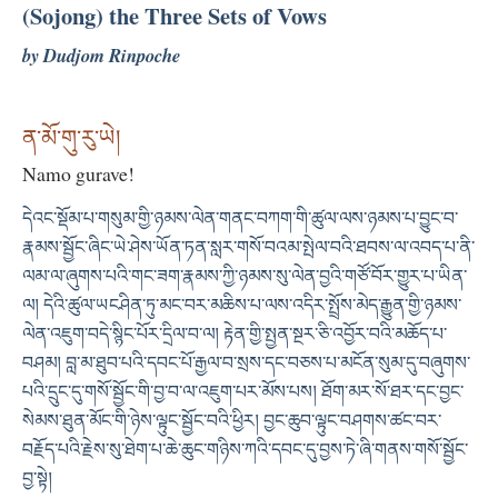
(Sojong) the Three Sets of Vows
by Dudjom Rinpoche
ན་མོ་གུ་རུ་ཡེ།
Namo gurave!
དེའང་སྡོམ་པ་གསུམ་གྱི་ཉམས་ལེན་གནང་བཀག་གི་ཚུལ་ལས་ཉམས་པ་བྱུང་བ་
རྣམས་སྦྱོང་ཞིང་ཡེ་ཤེས་ཡོན་ཏན་སླར་གསོ་བའམ་སྤེལ་བའི་ཐབས་ལ་འབད་པ་ནི་
ལམ་ལ་ཞུགས་པའི་གང་ཟག་རྣམས་ཀྱི་ཉམས་སུ་ལེན་བྱའི་གཙོ་བོར་གྱུར་པ་ཡིན་
ལ། དེའི་ཚུལ་ཡངཤིན་ཏུ་མང་བར་མཆིས་པ་ལས་འདིར་སྤྲོས་མེད་རྒྱུན་གྱི་ཉམས་
ལེན་འཇུག་བདེ་སྙིང་པོར་དྲིལ་བ་ལ། རྟེན་གྱི་སྤྱན་སྔར་ཅི་འབྱོར་བའི་མཆོད་པ་
བཤམ། བླ་མ་ཐུབ་པའི་དབང་པོ་རྒྱལ་བ་སྲས་དང་བཅས་པ་མངོན་སུམ་དུ་བཞུགས་
པའི་དྲུང་དུ་གསོ་སྦྱོང་གི་བྱ་བ་ལ་འཇུག་པར་མོས་པས། ཐོག་མར་སོ་ཐར་དང་བྱང་
སེམས་ཐུན་མོང་གི་ཉེས་ལྟུང་སྦྱོང་བའི་ཕྱིར། བྱང་ཆུབ་ལྟུང་བཤགས་ཚང་བར་
བརྗོད་པའི་རྗེས་སུ་ཐེག་པ་ཆེ་ཆུང་གཉིས་ཀའི་དབང་དུ་བྱས་ཏེ་ཞི་གནས་གསོ་སྦྱོང་
བྱ་སྟེ།