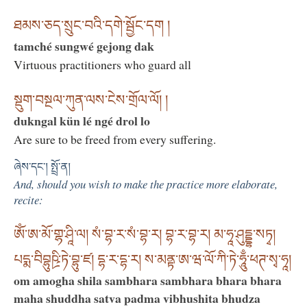
ཐམས་ཅད་སྲུང་བའི་དགེ་སྦྱོང་དག །
tamché sungwé gejong dak
Virtuous practitioners who guard all
སྡུག་བསྔལ་ཀུན་ལས་ངེས་གྲོལ་ལོ། །
dukngal kün lé ngé drol lo
Are sure to be freed from every suffering.
ཞེས་དང་། སྤྲོ་ན།
And, should you wish to make the practice more elaborate,
recite:
ཨོཾ་ཨ་མོ་གྷ་ཤཱི་ལ། སཾ་བྷ་ར་སཾ་བྷ་ར། བྷ་ར་བྷ་ར། མ་ཧཱ་ཤུདྡྷ་སཏྭ།
པདྨ་བིབྷུཥྲི་ཏེ་བྷུ་ཛ། དྷ་ར་དྷ་ར། ས་མནྟ་ཨ་ཝ་ལོ་ཀི་ཏེ་ཧཱུྃ་ཕཊ་སྭ་ཧཱ།
om amogha shila sambhara sambhara bhara bhara
maha shuddha satva padma vibhushita bhudza