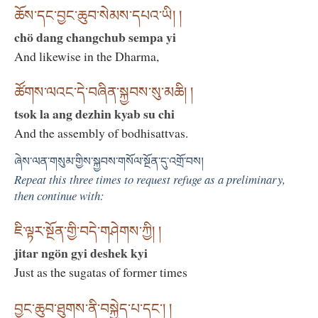
ཆོས་དང་བྱང་ཆུབ་སེམས་དཔའ་ཡི། །
chö dang changchub sempa yi
And likewise in the Dharma,
ཚོགས་ལའང་དེ་བཞིན་སྐྱབས་སུ་མཆི། །
tsok la ang dezhin kyab su chi
And the assembly of bodhisattvas.
ཞེས་ལན་གསུམ་གྱིས་སྐྱབས་གསོལ་སྔོན་དུ་འགྲོ་བས།
Repeat this three times to request refuge as a preliminary,
then continue with:
ཇི་ལྟར་སྔོན་གྱི་བདེ་གཤེགས་ཀྱི། །
jitar ngön gyi deshek kyi
Just as the sugatas of former times
བྱང་ཆུབ་ཐུགས་ནི་བསྐྱེད་པ་དང་། །