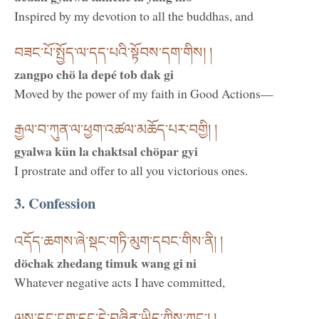
Inspired by my devotion to all the buddhas, and
བཟང་པོ་སྤྱོད་ལ་དད་པའི་སྟོབས་དག་གིས། །
zangpo chö la depé tob dak gi
Moved by the power of my faith in Good Actions—
རྒྱལ་བ་ཀུན་ལ་ཕྱག་འཚལ་མཆོད་པར་བགྱི། །
gyalwa kün la chaktsal chöpar gyi
I prostrate and offer to all you victorious ones.
3. Confession
འདོད་ཆགས་ཞེ་སྡང་གཏི་མུག་དབང་གིས་ནི། །
döchak zhedang timuk wang gi ni
Whatever negative acts I have committed,
ལུས་དང་ངག་དང་དེ་བཞིན་ཡིད་ཀྱིས་ཀྱང་། །