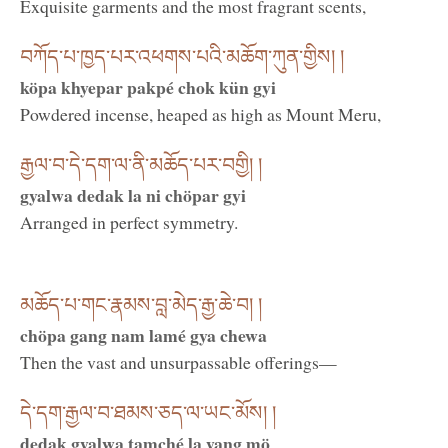
Exquisite garments and the most fragrant scents,
བཀོད་པ་ཁྱད་པར་འཕགས་པའི་མཆོག་ཀུན་གྱིས། །
köpa khyepar pakpé chok kün gyi
Powdered incense, heaped as high as Mount Meru,
རྒྱལ་བ་དེ་དག་ལ་ནི་མཆོད་པར་བགྱི། །
gyalwa dedak la ni chöpar gyi
Arranged in perfect symmetry.
མཆོད་པ་གང་རྣམས་བླ་མེད་རྒྱ་ཆེ་བ། །
chöpa gang nam lamé gya chewa
Then the vast and unsurpassable offerings—
དེ་དག་རྒྱལ་བ་ཐམས་ཅད་ལ་ཡང་མོས། །
dedak gyalwa tamché la yang mö