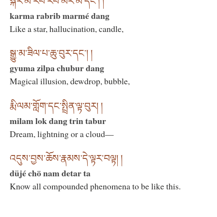
སྐར་མ་རབ་རིབ་མར་མེ་དང་། །
karma rabrib marmé dang
Like a star, hallucination, candle,
སྒྱུ་མ་ཟིལ་པ་ཆུ་བུར་དང་། །
gyuma zilpa chubur dang
Magical illusion, dewdrop, bubble,
རྨི་ལམ་གློག་དང་སྤྲིན་ལྟ་བུར། །
milam lok dang trin tabur
Dream, lightning or a cloud—
འདུས་བྱས་ཆོས་རྣམས་དེ་ལྟར་བལྟ། །
düjé chö nam detar ta
Know all compounded phenomena to be like this.