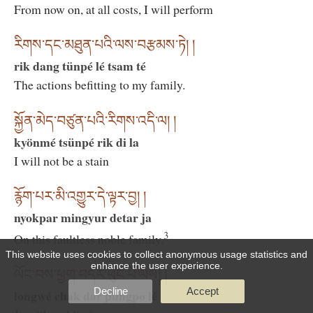
From now on, at all costs, I will perform
རིགས་དང་མཐུན་པའི་ལས་བརྩམས་ཏེ། །
rik dang tünpé lé tsam té
The actions befitting to my family.
སྐྱོན་མེད་བཙུན་པའི་རིགས་འདི་ལ། །
kyönmé tsünpé rik di la
I will not be a stain
རྙོག་པར་མི་འགྱུར་དེ་ལྟར་བྱ། །
nyokpar mingyur detar ja
3
On this faultless noble family.
This website uses cookies to collect anonymous usage statistics and
enhance the user experience.
ལོང་བས་ཕྱག་བདར་ཕུང་པོ་ལས། །
Decline
Accept
longwé chak dar pungpo lé