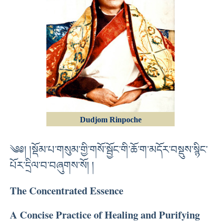
Dudjom Rinpoche
༄༅། །སྡོམ་པ་གསུམ་གྱི་གསོ་སྦྱོང་གི་ཆོ་ག་མདོར་བསྡུས་སྙིང་
པོར་དྲིལ་བ་བཞུགས་སོ། །
The Concentrated Essence
A Concise Practice of Healing and Purifying