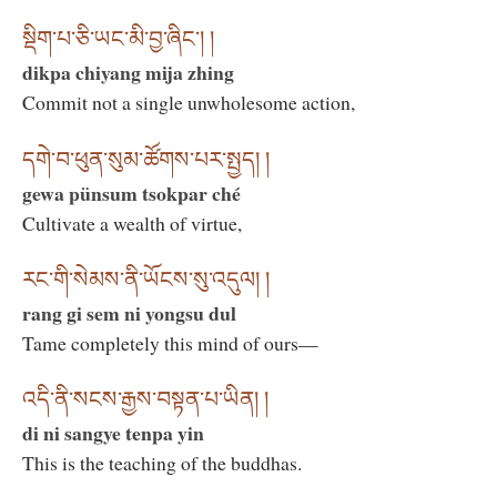
སྡིག་པ་ཅི་ཡང་མི་བྱ་ཞིང་། །
dikpa chiyang mija zhing
Commit not a single unwholesome action,
དགེ་བ་ཕུན་སུམ་ཚོགས་པར་སྤྱད། །
gewa pünsum tsokpar ché
Cultivate a wealth of virtue,
རང་གི་སེམས་ནི་ཡོངས་སུ་འདུལ། །
rang gi sem ni yongsu dul
Tame completely this mind of ours—
འདི་ནི་སངས་རྒྱས་བསྟན་པ་ཡིན། །
di ni sangye tenpa yin
This is the teaching of the buddhas.