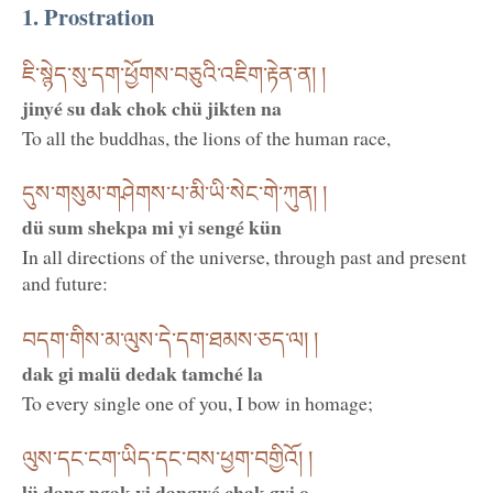
1. Prostration
ཇི་སྙེད་སུ་དག་ཕྱོགས་བཅུའི་འཇིག་རྟེན་ན། །
jinyé su dak chok chü jikten na
To all the buddhas, the lions of the human race,
དུས་གསུམ་གཤེགས་པ་མི་ཡི་སེང་གེ་ཀུན། །
dü sum shekpa mi yi sengé kün
In all directions of the universe, through past and present
and future:
བདག་གིས་མ་ལུས་དེ་དག་ཐམས་ཅད་ལ། །
dak gi malü dedak tamché la
To every single one of you, I bow in homage;
ལུས་དང་ངག་ཡིད་དང་བས་ཕྱག་བགྱིའོ། །
lü dang ngak yi dangwé chak gyi o