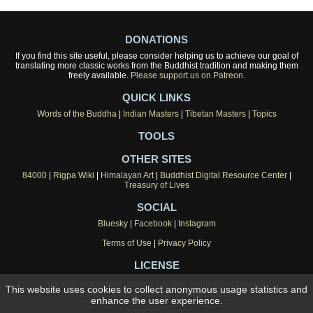
DONATIONS
If you find this site useful, please consider helping us to achieve our goal of
translating more classic works from the Buddhist tradition and making them
freely available.
Please support us on Patreon.
QUICK LINKS
Words of the Buddha
|
Indian Masters
|
Tibetan Masters
|
Topics
TOOLS
OTHER SITES
84000
|
Rigpa Wiki
|
Himalayan Art
|
Buddhist Digital Resource Center
|
Treasury of Lives
SOCIAL
Bluesky
|
Facebook
|
Instagram
Terms of Use
|
Privacy Policy
LICENSE
This work is licensed under a
Creative Commons Attribution-
This website uses cookies to collect anonymous usage statistics and
NonCommercial 4.0 International License
.
enhance the user experience.
ISSN 2753-4812