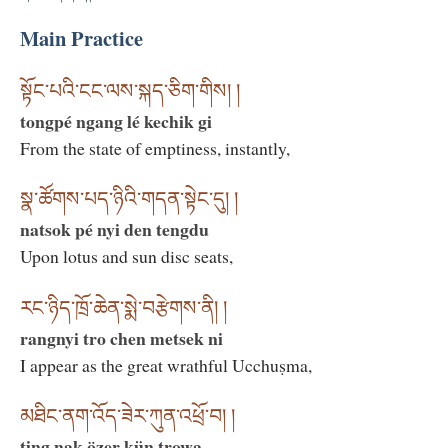
Main Practice
སྟོང་པའི་ངང་ལས་སྐད་ཅིག་གིས། །
tongpé ngang lé kechik gi
From the state of emptiness, instantly,
སྣ་ཚོགས་པད་ཉིའི་གདན་སྟེང་དུ། །
natsok pé nyi den tengdu
Upon lotus and sun disc seats,
རང་ཉིད་ཁྲོ་ཆེན་སྨེ་བརྩེགས་ནི། །
rangnyi tro chen metsek ni
I appear as the great wrathful Ucchuṣma,
མཐིང་ནག་འོད་ཟེར་ཀུན་འཕྲོ་བ། །
ting nak özer kün trowa