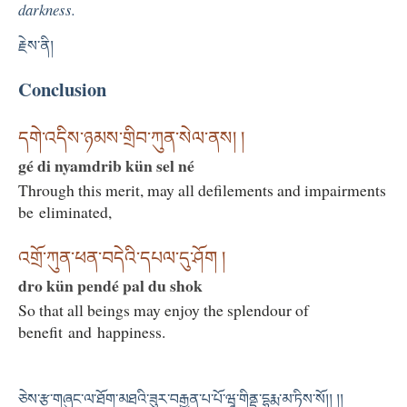
darkness.
རྗེས་ནི།
Conclusion
དགེ་འདིས་ཉམས་གྲིབ་ཀུན་སེལ་ནས། །
gé di nyamdrib kün sel né
Through this merit, may all defilements and impairments
be eliminated,
འགྲོ་ཀུན་ཕན་བདེའི་དཔལ་དུ་ཤོག །
dro kün pendé pal du shok
So that all beings may enjoy the splendour of
benefit and happiness.
ཅེས་རྩ་གཞུང་ལ་ཐོག་མཐའི་ཟུར་བརྒྱན་པ་པོ་ཝཱ་གིནྡྲ་དྷརྨ་མ་ཏིས་སོ།། །།