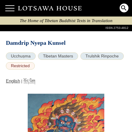
The Home of Tibetan Buddhist Texts in Translation
ISSN 2753-4812
Damdrip Nyepa Kunsel
Ucchuṣma
Tibetan Masters
Trulshik Rinpoche
Restricted
English
|
བོད་ཡིག