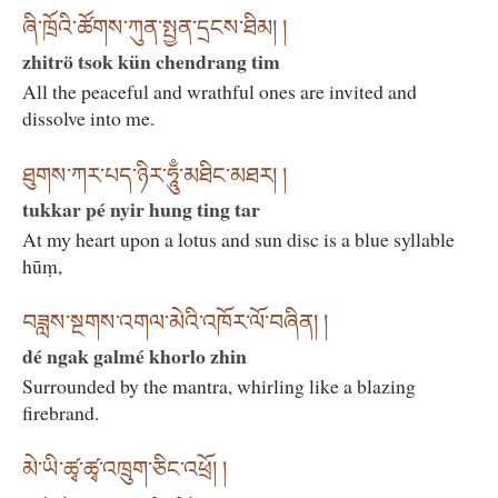
ཞི་ཁྲོའི་ཚོགས་ཀུན་སྤྱན་དྲངས་ཐིམ། །
zhitrö tsok kün chendrang tim
All the peaceful and wrathful ones are invited and
dissolve into me.
ཐུགས་ཀར་པད་ཉིར་ཧཱུྃ་མཐིང་མཐར། །
tukkar pé nyir hung ting tar
At my heart upon a lotus and sun disc is a blue syllable
hūṃ,
བཟླས་སྔགས་འགལ་མེའི་འཁོར་ལོ་བཞིན། །
dé ngak galmé khorlo zhin
Surrounded by the mantra, whirling like a blazing
firebrand.
མེ་ཡི་ཚྭ་ཚྭ་འཁྲུག་ཅིང་འཕྲོ། །