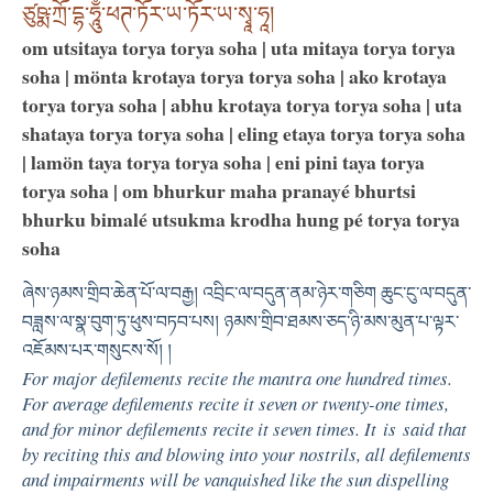
ཙུཥྨ་ཀྲོ་དྷ་ཧཱུྂ་ཕཊ་ཏོར་ཡ་ཏོར་ཡ་སྭཱ་ཧཱ།
om utsitaya torya torya soha | uta mitaya torya torya
soha | mönta krotaya torya torya soha | ako krotaya
torya torya soha | abhu krotaya torya torya soha | uta
shataya torya torya soha | eling etaya torya torya soha
| lamön taya torya torya soha | eni pini taya torya
torya soha | om bhurkur maha pranayé bhurtsi
bhurku bimalé utsukma krodha hung pé torya torya
soha
ཞེས་ཉམས་གྲིབ་ཆེན་པོ་ལ་བརྒྱ། འབྲིང་ལ་བདུན་ནམ་ཉེར་གཅིག ཆུང་ངུ་ལ་བདུན་
བཟླས་ལ་སྣ་བུག་ཏུ་ཕུས་བཏབ་པས། ཉམས་གྲིབ་ཐམས་ཅད་ཉི་མས་མུན་པ་ལྟར་
འཇོམས་པར་གསུངས་སོ། །
For major defilements recite the mantra one hundred times.
For average defilements recite it seven or twenty-one times,
and for minor defilements recite it seven times. It is said that
by reciting this and blowing into your nostrils, all defilements
and impairments will be vanquished like the sun dispelling