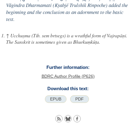
Vāgindra Dharmamati (Kyabjé Trulshik Rinpoche) added the
beginning and the conclusion as an adornment to the basic
text.
↑
Ucchuṣma
(Tib.
sem brtsegs
) is a wrathful form of Vajrapāṇi.
The Sanskrit is sometimes given as Bhurkuṃkūṭa.
Further information:
BDRC Author Profile (P626)
Download this text:
EPUB
PDF