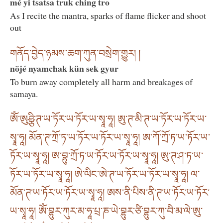
mé yi tsatsa truk ching tro
As I recite the mantra, sparks of flame flicker and shoot
out
གནོད་བྱེད་ཉམས་ཆག་ཀུན་བསྲེག་གྱུར། །
nöjé nyamchak kün sek gyur
To burn away completely all harm and breakages of
samaya.
ཨོཾ་ཨུཤྩི་ཊ་ཡ་ཏོར་ཡ་ཏོར་ཡ་སྭཱ་ཧཱ། ཨུ་ཊ་མི་ཊ་ཡ་ཏོར་ཡ་ཏོར་ཡ་
སྭཱ་ཧཱ། མོན་ཊ་ཀྲོ་ཏ་ཡ་ཏོར་ཡ་ཏོར་ཡ་སྭཱ་ཧཱ། ཨ་ཀོ་ཀྲོ་ཏ་ཡ་ཏོར་ཡ་
ཏོར་ཡ་སྭཱ་ཧཱ། ཨ་བྷུ་ཀྲོ་ཏ་ཡ་ཏོར་ཡ་ཏོར་ཡ་སྭཱ་ཧཱ། ཨུ་ཊ་ཤ་ཏ་ཡ་
ཏོར་ཡ་ཏོར་ཡ་སྭཱ་ཧཱ། ཨེ་ལིང་ཨེ་ཊ་ཡ་ཏོར་ཡ་ཏོར་ཡ་སྭཱ་ཧཱ། ལ་
མོན་ཊ་ཡ་ཏོར་ཡ་ཏོར་ཡ་སྭཱ་ཧཱ། ཨས་ནི་པིས་ནི་ཊ་ཡ་ཏོར་ཡ་ཏོར་
ཡ་སྭཱ་ཧཱ། ཨོཾ་བྷུར་ཀུར་མ་ཧཱ་པྲ་ཎ་ཡེ་བྷུར་ཙི་བྷུར་ཀུ་བི་མ་ལེ་ཨུ་