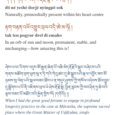
dö né yeshé dorjé nyingpö sok
Naturally, primordially present within his heart centre
རྟག་བརྟན་འཕོ་འགྱུར་བྲལ་འདི་ཨེ་མ་ཧོ། །
tak ten pogyur drel di emaho
In an orb of sun and moon, permanent, stable, and
unchanging—how amazing this is!
ཞེས་པའང་རིགས་འདུས་ཨོ་རྒྱན་ཆེན་པོ་འཆི་མེད་རྡོ་རྗེའི་སྐུར་བཞེངས་པའི་
གནས་མཆོག་བྲག་ཕུག་མཱ་ར་ཏི་ཀའི་ཀེའུ་ཚང་དུ་ཚེ་སྒྲུབ་པའི་རྣལ་འབྱོར་ཟབ་མོ་
ཉམས་སུ་ལེན་པའི་སྐལ་བཟང་ཐོབ་པ་ན་གདུང་ཤུགས་ཀྱི་གསོལ་འདེབས་ཐོལ་བྱུང་
དུ་སྒྲོགས་པ་པོ་ནི་འཇིགས་བྲལ་ཡེ་ཤེས་རྡོ་རྗེ་སྟེ། བྱིན་རླབས་ཀྱི་བབ་ཤིན་ཏུ་ཆེ་བའི་
ལྟས་བཟང་པོ་མཐོང་བའི་རྐྱེན་གྱིས་སོ། །དགེའོ།། །།
When I had the great good fortune to engage in profound
longevity practice in the cave at Māratika, the supreme sacred
place where the Great Master of Uḍḍiyāna, single