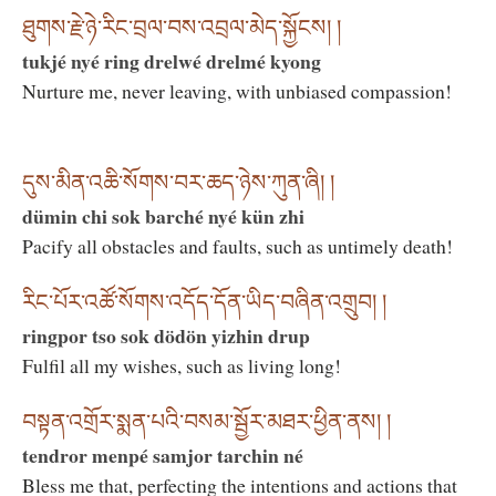
ཐུགས་རྗེ་ཉེ་རིང་བྲལ་བས་འབྲལ་མེད་སྐྱོངས། །
tukjé nyé ring drelwé drelmé kyong
Nurture me, never leaving, with unbiased compassion!
དུས་མིན་འཆི་སོགས་བར་ཆད་ཉེས་ཀུན་ཞི། །
dümin chi sok barché nyé kün zhi
Pacify all obstacles and faults, such as untimely death!
རིང་པོར་འཚོ་སོགས་འདོད་དོན་ཡིད་བཞིན་འགྲུབ། །
ringpor tso sok dödön yizhin drup
Fulfil all my wishes, such as living long!
བསྟན་འགྲོར་སྨན་པའི་བསམ་སྦྱོར་མཐར་ཕྱིན་ནས། །
tendror menpé samjor tarchin né
Bless me that, perfecting the intentions and actions that