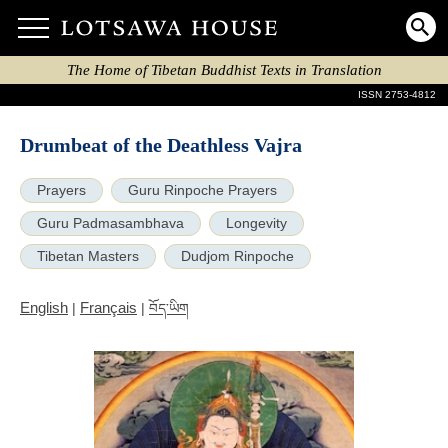
The Home of Tibetan Buddhist Texts in Translation
ISSN 2753-4812
Drumbeat of the Deathless Vajra
Prayers
Guru Rinpoche Prayers
Guru Padmasambhava
Longevity
Tibetan Masters
Dudjom Rinpoche
English
Français
|
|
བོད་ཡིག