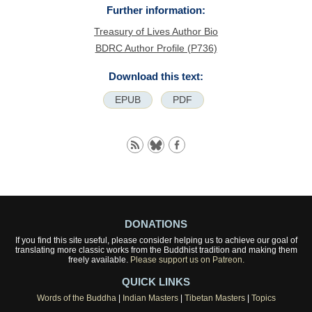
Further information:
Treasury of Lives Author Bio
BDRC Author Profile (P736)
Download this text:
EPUB
PDF
DONATIONS
If you find this site useful, please consider helping us to achieve our goal of
translating more classic works from the Buddhist tradition and making them
freely available.
Please support us on Patreon.
QUICK LINKS
Words of the Buddha
|
Indian Masters
|
Tibetan Masters
|
Topics