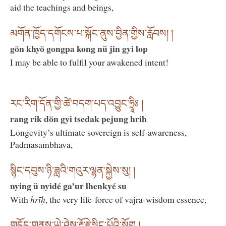
aid the teachings and beings,
མགོན་ཁྱོད་དགོངས་པ་སྐོང་ནུས་བྱིན་གྱིས་རློབས། །
gön khyö gongpa kong nü jin gyi lop
I may be able to fulfil your awakened intent!
རང་རིག་དོན་གྱི་ཚེ་བདག་པད་འབྱུང་ཧྲཱིཿ །
rang rik dön gyi tsedak pejung hrih
Longevity’s ultimate sovereign is self-awareness,
Padmasambhava,
སྙིང་དབུས་ཉི་ཟླའི་གའུར་ལྷན་སྐྱེས་སུ། །
nying ü nyidé ga’ur lhenkyé su
With
hrīḥ
, the very life-force of vajra-wisdom essence,
གདོད་གནས་ཡེ་ཤེས་རྡོ་རྗེ་སྙིང་པོའི་སྲོག །