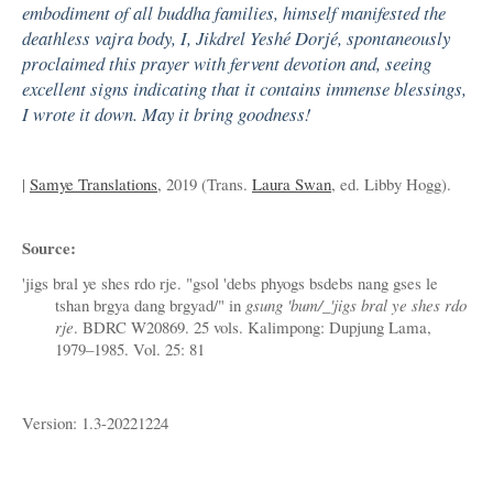
embodiment of all buddha families, himself manifested the
deathless vajra body, I, Jikdrel Yeshé Dorjé, spontaneously
proclaimed this prayer with fervent devotion and, seeing
excellent signs indicating that it contains immense blessings,
I wrote it down. May it bring goodness!
|
Samye Translations
, 2019 (Trans.
Laura Swan
, ed. Libby Hogg).
Source:
'jigs bral ye shes rdo rje. "gsol 'debs phyogs bsdebs nang gses le
tshan brgya dang brgyad/" in
gsung 'bum/_'jigs bral ye shes rdo
rje
. BDRC W20869. 25 vols. Kalimpong: Dupjung Lama,
1979–1985. Vol. 25: 81
Version: 1.3-20221224