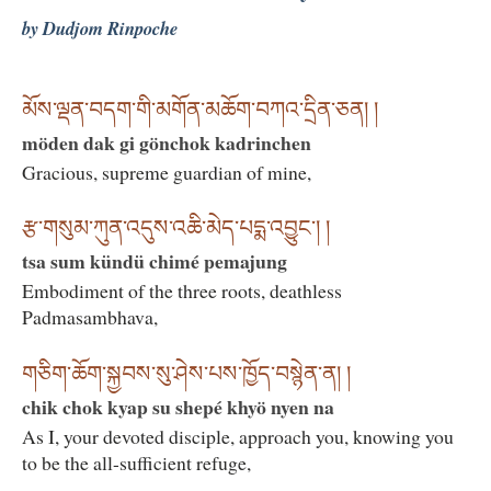
by Dudjom Rinpoche
མོས་ལྡན་བདག་གི་མགོན་མཆོག་བཀའ་དྲིན་ཅན། །
möden dak gi gönchok kadrinchen
Gracious, supreme guardian of mine,
རྩ་གསུམ་ཀུན་འདུས་འཆི་མེད་པདྨ་འབྱུང་། །
tsa sum kündü chimé pemajung
Embodiment of the three roots, deathless
Padmasambhava,
གཅིག་ཆོག་སྐྱབས་སུ་ཤེས་པས་ཁྱོད་བསྙེན་ན། །
chik chok kyap su shepé khyö nyen na
As I, your devoted disciple, approach you, knowing you
to be the all-sufficient refuge,