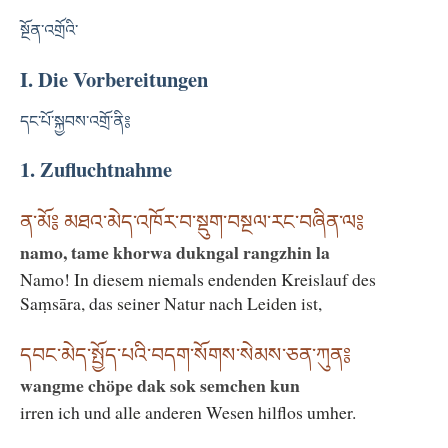
སྔོན་འགྲོའི་
I. Die Vorbereitungen
དང་པོ་སྐྱབས་འགྲོ་ནི༔
1. Zufluchtnahme
ན་མོ༔ མཐའ་མེད་འཁོར་བ་སྡུག་བསྔལ་རང་བཞིན་ལ༔
namo, tame khorwa dukngal rangzhin la
Namo! In diesem niemals endenden Kreislauf des
Saṃsāra, das seiner Natur nach Leiden ist,
དབང་མེད་སྤྱོད་པའི་བདག་སོགས་སེམས་ཅན་ཀུན༔
wangme chöpe dak sok semchen kun
irren ich und alle anderen Wesen hilflos umher.