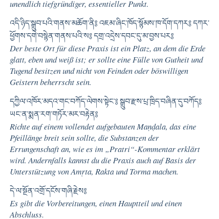
unendlich tiefgründiger, essentieller Punkt.
འདི་ཉིད་སྒྲུབ་པའི་གནས་མཆོག་ནི༔ འཇམ་ཞིང་ཁོད་སྙོམས་ཁ་དོག་དཀར༔ དཀར་
ཕྱོགས་དགེ་བསྙེན་གནས་པའི་ས༔ དགྲ་འདྲེས་དབང་དུ་མ་བྱས་པར༔
Der beste Ort für diese Praxis ist ein Platz, an dem die Erde
glatt, eben und weiß ist; er sollte eine Fülle von Gutheit und
Tugend besitzen und nicht von Feinden oder böswilligen
Geistern beherrscht sein.
དཀྱིལ་འཁོར་མདའ་གང་བཀོད་ལེགས་སྟེང་༔ སྒྲུབ་རྫས་པྲ་ཁྲིད་བཞིན་དུ་བཀོད༔
ཡང་ན་སྨན་རག་གཏོར་མར་བརྟེན༔
Richte auf einem vollendet aufgebauten Maṇḍala, das eine
Pfeillänge breit sein sollte, die Substanzen der
Errungenschaft an, wie es im „Pratri“-Kommentar erklärt
wird. Andernfalls kannst du die Praxis auch auf Basis der
Unterstützung von Amṛta, Rakta und Torma machen.
དེ་ལ་སྔོན་འགྲོ་དངོས་གཞི་རྗེས༔
Es gibt die Vorbereitungen, einen Hauptteil und einen
Abschluss.