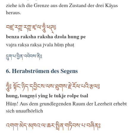
ziehe ich die Grenze aus dem Zustand der drei Kāyas
heraus.
བཛྲ་རཀྵ་རཀྵ་ཛྭ་ལ་ཧཱུྃ་ཕཊ྄༔
benza raksha raksha dzola hung pe
vajra rakṣa rakṣa jvala hūṃ phaṭ
དྲུག་པ་བྱིན་འབེབས་ནི༔
6. Herabströmen des Segens
ཧཱུྃ༔ སྟོང་ཉིད་དབྱིངས་ལས་ཐུགས་རྗེ་རོལ་པའི་རྩལ༔
hung, tongnyi ying le tukje rolpe tsal
Hūṃ! Aus dem grundlegenden Raum der Leerheit erhebt
sich unaufhörlich
འགག་མེད་མཁའ་ལ་ཆར་སྤྲིན་གཏིབས་པ་བཞིན༔