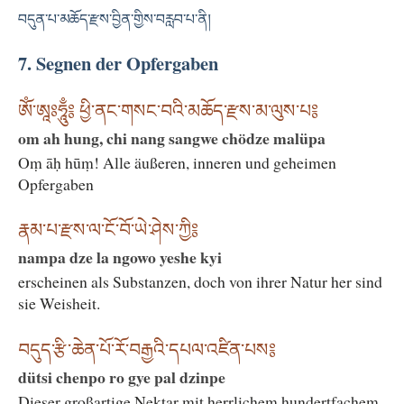
བདུན་པ་མཆོད་རྫས་བྱིན་གྱིས་བརླབ་པ་ནི།
7. Segnen der Opfergaben
ཨོཾ་ཨཱཿཧཱུྃ༔ ཕྱི་ནང་གསང་བའི་མཆོད་རྫས་མ་ལུས་པ༔
om ah hung, chi nang sangwe chödze malüpa
Oṃ āḥ hūṃ! Alle äußeren, inneren und geheimen
Opfergaben
རྣམ་པ་རྫས་ལ་ངོ་བོ་ཡེ་ཤེས་ཀྱི༔
nampa dze la ngowo yeshe kyi
erscheinen als Substanzen, doch von ihrer Natur her sind
sie Weisheit.
བདུད་རྩི་ཆེན་པོ་རོ་བརྒྱའི་དཔལ་འཛིན་པས༔
dütsi chenpo ro gye pal dzinpe
Dieser großartige Nektar mit herrlichem hundertfachem