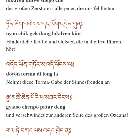
des großen Zerstörers alle jener, die uns fehlleiten.
ཉོན་ཅིག་བགེགས་དང་ལོག་འདྲེན་ཀུན༔
nyön chik gek dang lokdren kün
Hinderliche Kräfte und Geister, die in die Irre führen,
hört!
འདོད་ཡོན་གཏོར་མ་འདི་ལོངས་ལ༔
döyön torma di long la
Nehmt diese Torma-Gabe der Sinnesfreuden an
རྒྱ་མཚོ་ཆེན་པོའི་ཕ་མཐར་དེངས༔
gyatso chenpö patar deng
und verschwindet zur anderen Seite des großen Ozeans!
གལ་ཏེ་བཀའ་ལས་འདའ་བྱེད་ན༔