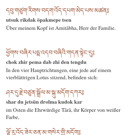
དབུ་གཙུག་རིགས་བདག་འོད་དཔག་མེད་པས་མཚན༔
utsuk rikdak öpakmepe tsen
Über meinem Kopf ist Amitābha, Herr der Familie.
ཕྱོགས་བཞིར་པདྨ་འདབ་བཞིའི་གདན་སྟེང་དུ༔
chok zhir pema dab zhi den tengdu
In den vier Hauptrichtungen, eine jede auf einem
vierblättrigen Lotus sitzend, befinden sich:
ཤར་དུ་རྗེ་བཙུན་སྒྲོལ་མ་སྐུ་མདོག་དཀར༔
shar du jetsün drolma kudok kar
im Osten die Ehrwürdige Tārā, ihr Körper von weißer
Farbe,
ལྷོ་རུ་འོད་ཟེར་ཅན་མ་གསེར་གྱི་མདོག༔