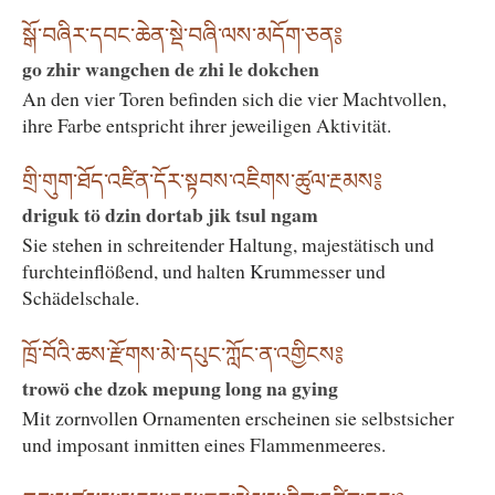
སྒོ་བཞིར་དབང་ཆེན་སྡེ་བཞི་ལས་མདོག་ཅན༔
go zhir wangchen de zhi le dokchen
An den vier Toren befinden sich die vier Machtvollen,
ihre Farbe entspricht ihrer jeweiligen Aktivität.
གྲི་གུག་ཐོད་འཛིན་དོར་སྟབས་འཇིགས་ཚུལ་རྔམས༔
driguk tö dzin dortab jik tsul ngam
Sie stehen in schreitender Haltung, majestätisch und
furchteinflößend, und halten Krummesser und
Schädelschale.
ཁྲོ་བོའི་ཆས་རྫོགས་མེ་དཔུང་ཀློང་ན་འགྱིངས༔
trowö che dzok mepung long na gying
Mit zornvollen Ornamenten erscheinen sie selbstsicher
und imposant inmitten eines Flammenmeeres.