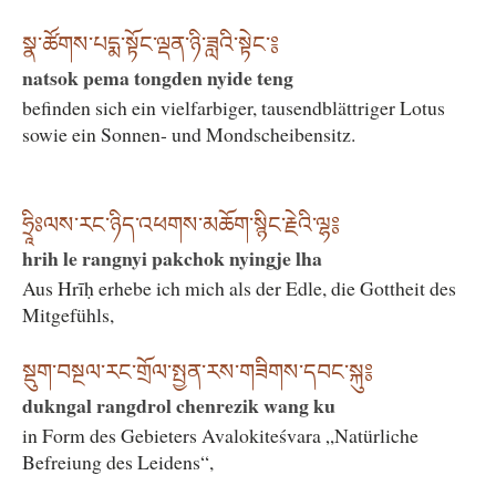
སྣ་ཚོགས་པདྨ་སྟོང་ལྡན་ཉི་ཟླའི་སྟེང་༔
natsok pema tongden nyide teng
befinden sich ein vielfarbiger, tausendblättriger Lotus
sowie ein Sonnen- und Mondscheibensitz.
ཧྲཱིཿལས་རང་ཉིད་འཕགས་མཆོག་སྙིང་རྗེའི་ལྷ༔
hrih le rangnyi pakchok nyingje lha
Aus Hrīḥ erhebe ich mich als der Edle, die Gottheit des
Mitgefühls,
སྡུག་བསྔལ་རང་གྲོལ་སྤྱན་རས་གཟིགས་དབང་སྐུ༔
dukngal rangdrol chenrezik wang ku
in Form des Gebieters Avalokiteśvara „Natürliche
Befreiung des Leidens“,