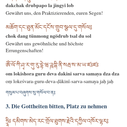
dakchak drubpapo la jingyi lob
Gewährt uns, den Praktizierenden, euren Segen!
མཆོག་དང་ཐུན་མོང་དངོས་གྲུབ་སྩལ་དུ་གསོལ༔
chok dang tünmong ngödrub tsal du sol
Gewährt uns gewöhnliche und höchste
Errungenschaften!
ཨོཾ་ལོ་ཀི་ཤྭ་ར་གུ་རུ་དྷེ་ཝ་ཌཱཀྐི་ནི་སརྦ་ས་མ་ཡ་ཛཿཛཿ
om lokishora guru deva dakini sarva samaya dza dza
oṃ lokeśvara-guru-deva-ḍākinī-sarva-samaya jaḥ jaḥ
གསུམ་པ་བཞུགས་སུ་གསོལ་བ་ན༔
3. Die Gottheiten bitten, Platz zu nehmen
ཧྲཱིཿ དམིགས་མེད་རང་གྲོལ་ཐུགས་རྗེའི་དཀྱིལ་འཁོར་ལྷར༔