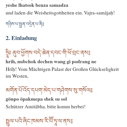
yeshe lhatsok benza samadza
und laden die Weisheitsgottheiten ein. Vajra-samājaḥ!
གཉིས་པ་སྤྱན་འདྲེན་པ་ནི༔
2. Einladung
ཧྲཱིཿ ནུབ་ཕྱོགས་བདེ་ཆེན་དབང་གི་ཕོ་བྲང་ནས༔
hrih, nubchok dechen wang gi podrang ne
Hrīḥ! Vom Mächtigen Palast der Großen Glückseligkeit
im Westen,
མགོན་པོ་འོད་དཔག་མེད་པ་གཤེགས་སུ་གསོལ༔
gönpo öpakmepa shek su sol
Schützer Amitābha, bitte komm herbei!
སྤྲུལ་པའི་ཞིང་ཁམས་རི་པོོ་ཏཱ་ལ་ནས༔