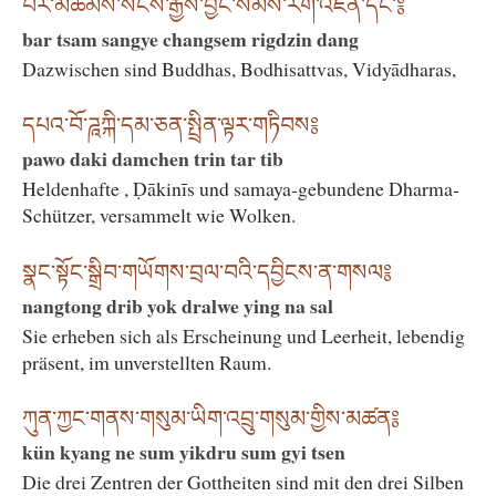
བར་མཚམས་སངས་རྒྱས་བྱང་སེམས་རིག་འཛིན་དང་༔
bar tsam sangye changsem rigdzin dang
Dazwischen sind Buddhas, Bodhisattvas, Vidyādharas,
དཔའ་བོ་ཌཱཀྐི་དམ་ཅན་སྤྲིན་ལྟར་གཏིབས༔
pawo daki damchen trin tar tib
Heldenhafte , Ḍākinīs und samaya-gebundene Dharma-
Schützer, versammelt wie Wolken.
སྣང་སྟོང་སྒྲིབ་གཡོགས་བྲལ་བའི་དབྱིངས་ན་གསལ༔
nangtong drib yok dralwe ying na sal
Sie erheben sich als Erscheinung und Leerheit, lebendig
präsent, im unverstellten Raum.
ཀུན་ཀྱང་གནས་གསུམ་ཡིག་འབྲུ་གསུམ་གྱིས་མཚན༔
kün kyang ne sum yikdru sum gyi tsen
Die drei Zentren der Gottheiten sind mit den drei Silben