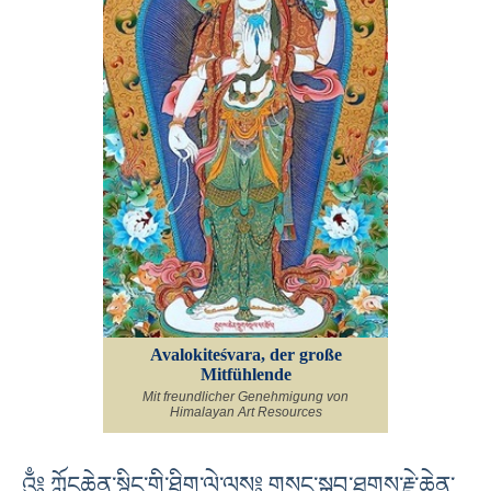
Avalokiteśvara, der große
Mitfühlende
Mit freundlicher Genehmigung von
Himalayan Art Resources
འུྃ༔ ཀློངཆེན་སྙིང་གི་ཐིག་ལེ་ལས༔ གསང་སྒྲུབ་ཐུགས་རྗེ་ཆེན་