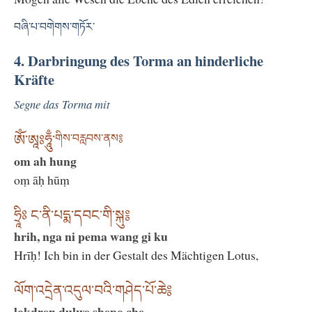
བཞི་པ་བགེགས་གཏོར་
4. Darbringung des Torma an hinderliche
Kräfte
Segne das Torma mit
ཨོཾ་ཨཱཿཧཱུྃ་
གིས་བརླབས་ནས༔
om ah hung
oṃ āḥ hūṃ
ཧྲཱིཿ ང་ནི་པདྨ་དབང་གི་སྐུ༔
hrih, nga ni pema wang gi ku
Hrīḥ! Ich bin in der Gestalt des Mächtigen Lotus,
ལོག་འདྲེན་འདུལ་བའི་གཤེད་པོ་ཆེ༔
lokdren dulwe shepo che