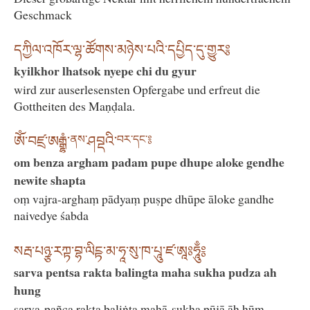
Geschmack
དཀྱིལ་འཁོར་ལྷ་ཚོགས་མཉེས་པའི་དཔྱིད་དུ་གྱུར༔
kyilkhor lhatsok nyepe chi du gyur
wird zur auserlesensten Opfergabe und erfreut die
Gottheiten des Maṇḍala.
ཨོཾ་བཛྲ་ཨརྒྷཾ་
ནས་
ཤབྡའི་
བར་དང་༔
om benza argham padam pupe dhupe aloke gendhe
newite shapta
oṃ vajra-arghaṃ pādyaṃ puṣpe dhūpe āloke gandhe
naivedye śabda
སརྦ་པཉྩ་རཀྟ་བྷ་ལིངྟ་མ་ཧཱ་སུ་ཁ་པཱུ་ཛ་ཨཱཿཧཱུྃ༔
sarva pentsa rakta balingta maha sukha pudza ah
hung
sarva-pañca rakta baliṅta mahā-sukha pūjā āḥ hūṃ