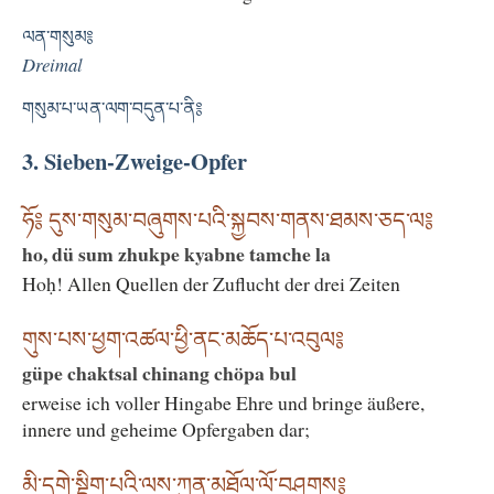
ལན་གསུམ༔
Dreimal
གསུམ་པ་ཡན་ལག་བདུན་པ་ནི༔
3. Sieben-Zweige-Opfer
ཧོ༔ དུས་གསུམ་བཞུགས་པའི་སྐྱབས་གནས་ཐམས་ཅད་ལ༔
ho, dü sum zhukpe kyabne tamche la
Hoḥ! Allen Quellen der Zuflucht der drei Zeiten
གུས་པས་ཕྱག་འཚལ་ཕྱི་ནང་མཆོད་པ་འབུལ༔
güpe chaktsal chinang chöpa bul
erweise ich voller Hingabe Ehre und bringe äußere,
innere und geheime Opfergaben dar;
མི་དགེ་སྡིག་པའི་ལས་ཀུན་མཐོལ་ལོ་བཤགས༔