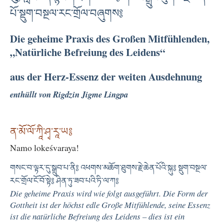
པོ་སྡུག་བསྔལ་རང་གྲོལ་བཞུགས༔
Die geheime Praxis des Großen Mitfühlenden,
„Natürliche Befreiung des Leidens“
aus der Herz-Essenz der weiten Ausdehnung
enthüllt von Rigdzin Jigme Lingpa
ན་མོ་ལོ་ཀཱི་ཤྭ་རཱ་ཡ༔
Namo lokeśvaraya!
གསང་བ་ལྟར་དུ་སྒྲུབ་པ་ནི༔ འཕགས་མཆོག་ཐུགས་རྗེ་ཆེན་པོའི་སྐུ༔ སྡུག་བསྔལ་
རང་གྲོལ་ངོ་བོ་སྟེ༔ ཤིན་ཏུ་ཟབ་པའི་ཏི་ལ་ཀ༔
Die geheime Praxis wird wie folgt ausgeführt. Die Form der
Gottheit ist der höchst edle Große Mitfühlende, seine Essenz
ist die natürliche Befreiung des Leidens – dies ist ein