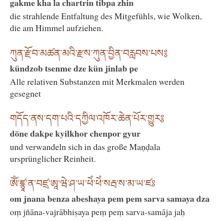
gakme kha la chartrin tibpa zhin
die strahlende Entfaltung des Mitgefühls, wie Wolken,
die am Himmel aufziehen.
ཀུན་རྫོབ་མཚན་མའི་རྫས་ཀུན་བྱིན་བརླབས་པས༔
kündzob tsenme dze kün jinlab pe
Alle relativen Substanzen mit Merkmalen werden
gesegnet
གདོད་ནས་དག་པའི་དཀྱིལ་འཁོར་ཆེན་པོར་གྱུར༔
döne dakpe kyilkhor chenpor gyur
und verwandeln sich in das große Maṇḍala
ursprünglicher Reinheit.
ཨོཾ་ཛྙཱ་ན་བཛྲ་ཨཱ་ཝེ་ཤ་ཡ་ཕེཾ་ཕེཾ་སརྦ་ས་མ་ཡ་ཛཿ
om jnana benza abeshaya pem pem sarva samaya dza
oṃ jñāna-vajrābhiṣaya peṃ peṃ sarva-samāja jaḥ