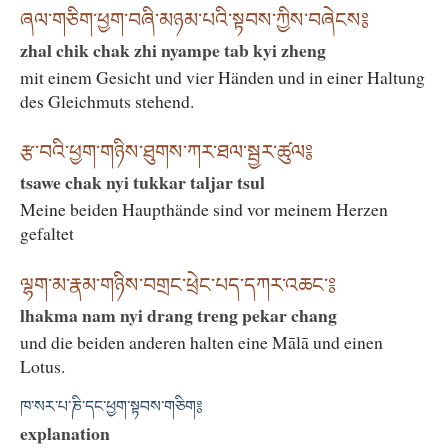
ཞལ་གཅིག་ཕྱག་བཞི་མཉམ་པའི་སྟབས་ཀྱིས་བཞེངས༔
zhal chik chak zhi nyampe tab kyi zheng
mit einem Gesicht und vier Händen und in einer Haltung
des Gleichmuts stehend.
རྩ་བའི་ཕྱག་གཉིས་ཐུགས་ཀར་ཐལ་སྦྱར་ཚུལ༔
tsawe chak nyi tukkar taljar tsul
Meine beiden Haupthände sind vor meinem Herzen
gefaltet
ལྷག་མ་རྣམ་གཉིས་བགྲང་ཕྲེང་པད་དཀར་འཆང་༔
lhakma nam nyi drang treng pekar chang
und die beiden anderen halten eine Mālā und einen
Lotus.
ཁ་སར་པ་ཎི་དང་ཕྱག་སྟབས་གཅིག༔
explanation