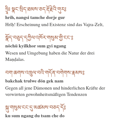
ཧྲཱིཿ སྣང་སྲིད་ཐམས་ཅད་རྡོ་རྗེའི་གུར༔
hrih, nangsi tamche dorje gur
Hrīḥ! Erscheinung und Existenz sind das Vajra-Zelt,
སྣོད་བཅུད་དཀྱིལ་འཁོར་གསུམ་གྱི་ངང་༔
nöchü kyilkhor sum gyi ngang
Wesen und Umgebung haben die Natur der drei
Maṇḍalas.
བག་ཆགས་འཁྲུལ་བའི་གདོན་བགེགས་རྣམས༔
bakchak trulwe dön gek nam
Gegen all jene Dämonen und hinderlichen Kräfte der
verwirrten gewohnheitsmäßigen Tendenzen
སྐུ་གསུམ་ངང་དུ་མཚམས་བཅད་དོ༔
ku sum ngang du tsam che do