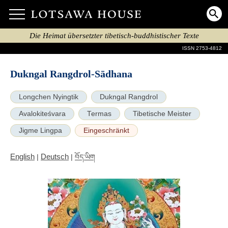
Die Heimat übersetzter tibetisch-buddhistischer Texte
ISSN 2753-4812
Dukngal Rangdrol-Sādhana
Longchen Nyingtik
Dukngal Rangdrol
Avalokiteśvara
Termas
Tibetische Meister
Jigme Lingpa
Eingeschränkt
English
Deutsch
|
|
བོད་ཡིག