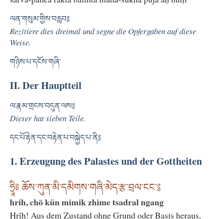
ལན་གསུམ་གྱིས་བརླབ༔
Rezitiere dies dreimal und segne die Opfergaben auf diese
Weise.
གཉིས་པ་དངོས་གཞི་
II. Der Hauptteil
ལ་རྣམ་གྲངས་བདུན་ལས༔
Dieser hat sieben Teile.
དང་པོ་རྟེན་དང་བརྟེན་པ་བསྐྱེད་པ་ནི༔
1. Erzeugung des Palastes und der Gottheiten
ཧྲཱིཿ ཆོས་ཀུན་མི་དམིགས་གཞི་མེད་རྩ་བྲལ་ངང་༔
hrih, chö kün mimik zhime tsadral ngang
Hrīḥ! Aus dem Zustand ohne Grund oder Basis heraus,