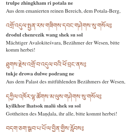
trulpe zhingkham ri potala ne
Aus dem emanierten reinen Bereich, dem Potala-Berg,
འགྲོ་འདུལ་སྤྱན་རས་གཟིགས་དབང་གཤེགས་སུ་གསོལ༔
drodul chenrezik wang shek su sol
Mächtiger Avalokiteśvara, Bezähmer der Wesen, bitte
komm herbei!
ཐུགས་རྗེས་འགྲོ་བ་འདུལ་བའི་ཕོ་བྲང་ནས༔
tukje drowa dulwe podrang ne
Aus dem Palast des mitfühlenden Bezähmers der Wesen,
དཀྱིལ་འཁོར་ལྷ་ཚོགས་མ་ལུས་གཤེགས་སུ་གསོལ༔
kyilkhor lhatsok malü shek su sol
Gottheiten des Maṇḍala, ihr alle, bitte kommt herbei!
བདག་ཅག་སྒྲུབ་པ་པོ་ལ་བྱིན་གྱིས་རློབས༔