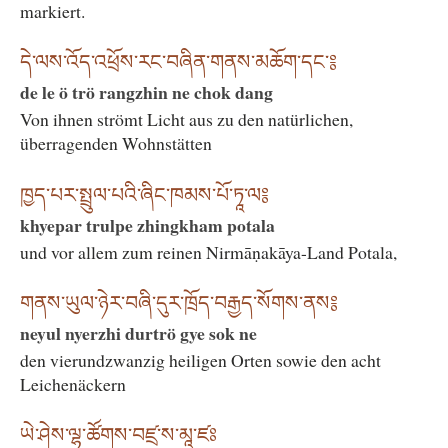
markiert.
དེ་ལས་འོད་འཕྲོས་རང་བཞིན་གནས་མཆོག་དང་༔
de le ö trö rangzhin ne chok dang
Von ihnen strömt Licht aus zu den natürlichen,
überragenden Wohnstätten
ཁྱད་པར་སྤྲུལ་པའི་ཞིང་ཁམས་པོ་ཏཱ་ལ༔
khyepar trulpe zhingkham potala
und vor allem zum reinen Nirmāṇakāya-Land Potala,
གནས་ཡུལ་ཉེར་བཞི་དུར་ཁྲོད་བརྒྱད་སོགས་ནས༔
neyul nyerzhi durtrö gye sok ne
den vierundzwanzig heiligen Orten sowie den acht
Leichenäckern
ཡེ་ཤེས་ལྷ་ཚོགས་བཛྲ་ས་མཱ་ཛཿ