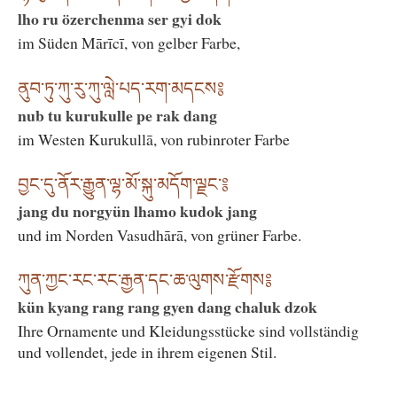
lho ru özerchenma ser gyi dok
im Süden Mārīcī, von gelber Farbe,
ནུབ་ཏུ་ཀུ་རུ་ཀུ་ལླེ་པད་རག་མདངས༔
nub tu kurukulle pe rak dang
im Westen Kurukullā, von rubinroter Farbe
བྱང་དུ་ནོར་རྒྱུན་ལྷ་མོ་སྐུ་མདོག་ལྗང་༔
jang du norgyün lhamo kudok jang
und im Norden Vasudhārā, von grüner Farbe.
ཀུན་ཀྱང་རང་རང་རྒྱན་དང་ཆ་ལུགས་རྫོགས༔
kün kyang rang rang gyen dang chaluk dzok
Ihre Ornamente und Kleidungsstücke sind vollständig
und vollendet, jede in ihrem eigenen Stil.