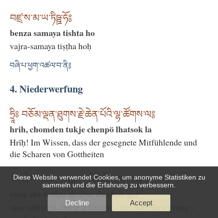
བཛྲ་ས་མ་ཡ་ཏིཥྛ་ཧོ༔
benza samaya tishta ho
vajra-samaya tiṣṭha hoḥ
བཞི་པ་ཕྱག་འཚལ་བ་ནི༔
4. Niederwerfung
ཧྲཱིཿ བཅོམ་ལྡན་ཐུགས་རྗེ་ཆེན་པོའི་ལྷ་ཚོགས་ལ༔
hrih, chomden tukje chenpö lhatsok la
Hrīḥ! Im Wissen, dass der gesegnete Mitfühlende und
die Scharen von Gottheiten
Diese Website verwendet Cookies, um anonyme Statistiken zu
རང་ཤེས་འཁྲུལ་པ་བྲལ་བའི་བརྡ་ཕྱག་གར༔
sammeln und die Erfahrung zu verbessern.
rang she trulpa dralwe da chak gar
Decline
Accept
man selbst ist, werfe ich mich – frei von Verwirrung –