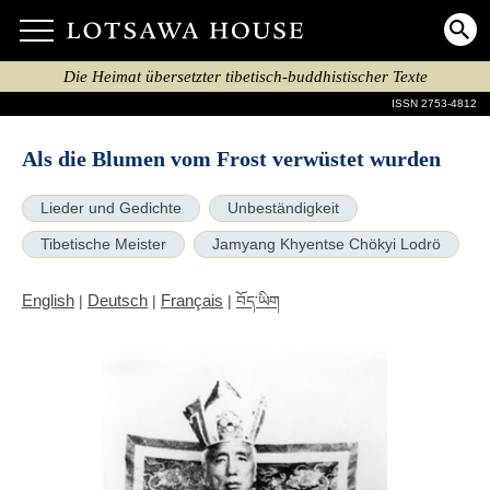
Die Heimat übersetzter tibetisch-buddhistischer Texte
ISSN 2753-4812
Als die Blumen vom Frost verwüstet wurden
Lieder und Gedichte
Unbeständigkeit
Tibetische Meister
Jamyang Khyentse Chökyi Lodrö
English
Deutsch
Français
|
|
|
བོད་ཡིག