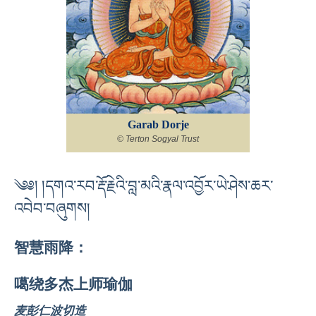
Garab Dorje
© Terton Sogyal Trust
༄༅། །དགའ་རབ་རྡོ་རྗེའི་བླ་མའི་རྣལ་འབྱོར་ཡེ་ཤེས་ཆར་
འབེབ་བཞུགས།
智慧雨降：
噶绕多杰上师瑜伽
麦彭仁波切造