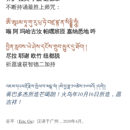
不断持诵最胜上师咒：
ཨོཾ་ཨཱཿམ་ཧཱ་གུ་རུ་པྲ་ཧེ་བཛྲ་ཛྙ་ན་སིདྡྷི་ཧཱུྂ།
嗡 阿 玛哈古汝 帕嘿班匝 嘉纳悉地 吽
བྱིན་རླབས་ཡེ་ཤེས་དངོས་གྲུབ་མྱུར་དུ་ཐོབ། །
尽拉 耶谢 欧竹 纽都脱
祈愿速获智德二加持
འཇམ་དཔལ་རྡོ་རྗེས་སྤེལ་བ་མངྒ་ལཾ། །མེ་བྱ་ཟླ་༡༠ཚེས་༡༦ལའོ། །དགེ།།
蒋巴多杰所造芒噶朗！火鸟年10月16日所造，愿
吉祥！
谷平（
Eric Gu
）汉译于广州，2020年4月。