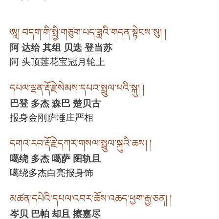
ཨཱ། བདག་གི་སྤྱི་གཙུག་པད་ཟླའི་གདན་སྟེངས་སུ། །
阿 达给 其组 贝迭 登当苏
阿 头顶莲花宝冠月轮上
དཔལ་ལྡན་རྡོ་རྗེ་སེམས་དཔའ་སྤྲུལ་པའི་སྐུ། །
巴登 多杰 森巴 楚贝古
报身金刚萨埵庄严相
དགའ་རབ་རྡོ་རྗེ་དཀར་གསལ་སྤྲུལ་སྐུའི་ཆས། །
噶绕 多杰 噶萨 图轨且
噶绕多杰白亮报身饰
མཚན་དཔེའི་དཔལ་འབར་ཆོས་འཆད་ཕྱག་རྒྱ་ཅན། །
岑贝 巴帕 却且 擦嘉尽