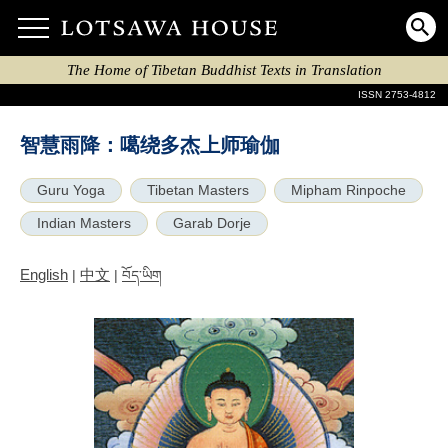
The Home of Tibetan Buddhist Texts in Translation
ISSN 2753-4812
智慧雨降：噶绕多杰上师瑜伽
Guru Yoga
Tibetan Masters
Mipham Rinpoche
Indian Masters
Garab Dorje
English
中文
|
|
བོད་ཡིག