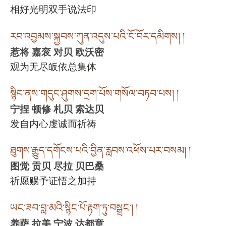
相好光明双手说法印
རབ་འབྱམས་སྐྱབས་ཀུན་འདུས་པའི་ངོ་བོར་དམིགས། །
惹将 嘉衮 对贝 欧沃密
观为无尽皈依总集体
སྙིང་ནས་གདུང་ཤུགས་དྲག་པོས་གསོལ་བཏབ་པས། །
宁捏 顿修 札贝 索达贝
发自内心虔诚而祈祷
ཐུགས་རྒྱུད་དགོངས་པའི་བྱིན་རླབས་འཕོས་པར་བསམ། །
图觉 贡贝 尽拉 贝巴桑
祈愿赐予证悟之加持
ཡང་ཟབ་བླ་མའི་སྙིང་པོ་རྟག་ཏུ་བསྒྲང་། །
养萨 拉美 宁波 达都章