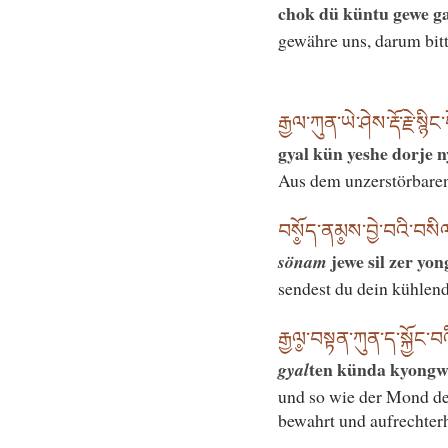
chok dü küntu gewe ga
gewähre uns, darum bitt
རྒྱལ་ཀུན་ཡེ་ཤེས་རྡོ་རྗེ་སྙ
gyal kün yeshe dorje
Aus dem unzerstörbaren
བསོ༵ད་ནམ༵ས་བྱེ་བའི་བསི
jewe sil zer yo
sönam
sendest du dein kühlend
རྒྱལ༵་བསྟན་ཀུན་ད་སྐྱོང་བ
ten künda kyongw
gyal
und so wie der Mond den
bewahrt und aufrechterh