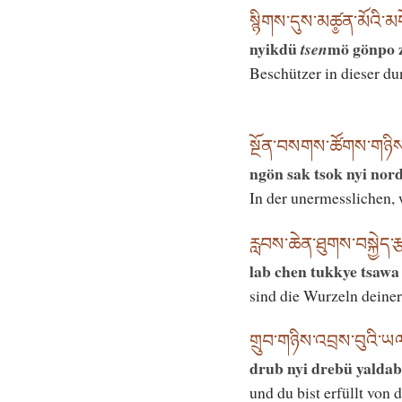
སྙིགས་དུས་མཚ༵ན་མོའི་མ
nyikdü
mö gönpo z
tsen
Beschützer in dieser du
སྔོན་བསགས་ཚོགས་གཉིས་
ngön sak tsok nyi nor
In der unermesslichen,
རླབས་ཆེན་ཐུགས་བསྐྱེད་ར
lab chen tukkye tsawa
sind die Wurzeln deine
གྲུབ་གཉིས་འབྲས་བུའི་ཡ
drub nyi drebü yalda
und du bist erfüllt von