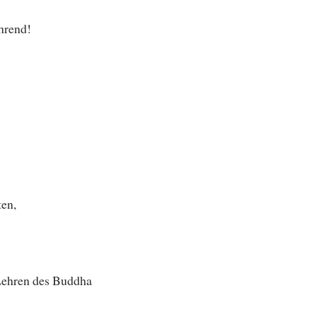
hrend!
ten,
 Lehren des Buddha