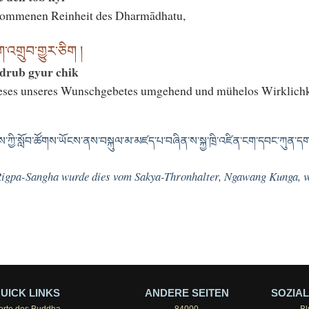
lkommenen Reinheit des Dharmādhatu,
་འགྲུབ་གྱུར་ཅིག །
drub gyur chik
eses unseres Wunschgebetes umgehend und mühelos Wirklichk
་ཀྱི་སློབ་ཚོགས་ཡོངས་ནས་བསྐུལ་མ་མཛད་པ་བཞིན་ས་སྐྱ་ཁྲི་འཛིན་ངག་དབང་ཀུན་དགས
Rigpa-Sangha wurde dies vom Sakya-Thronhalter, Ngawang Kunga, ve
UICK LINKS
ANDERE SEITEN
SOZIAL