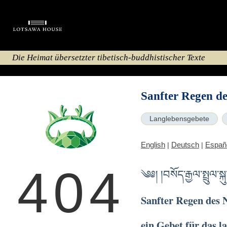
Die Heimat übersetzter tibetisch-buddhistischer Texte
Sanfter Regen de
Langlebensgebete
English
Deutsch
Españ
|
|
404
༄༅། །བསོད་རྒྱལ་སྤྲུལ་སྐ
Sanfter Regen des N
ein Gebet für das 