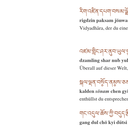
རིག་འཛིན་དཔག་བསམ་ལྗ
rigdzin paksam jönwa
Vidyadhāra, der du ein
འཛམ་གླིང་ཤར་ནུབ་ཡུལ་གྲུ
dzamling shar nub yu
Überall auf dieser Welt
སྐལ་ལྡན་བསོ༵ད་ནམ༵ས་ཅན་ག
kalden
chen gyi
sönam
enthüllst du entsprech
གང་འདུལ་ཆོས་ཀྱི་བདུད་རྩ
gang dul chö kyi dütsi