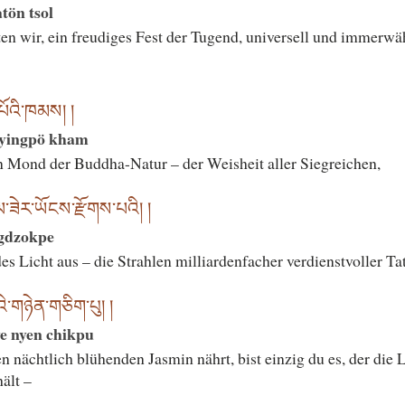
tön tsol
en wir, ein freudiges Fest der Tugend, universell und immerwä
ིང་པོའི་ཁམས། །
 nyingpö kham
 Mond der Buddha-Natur – der Weisheit aller Siegreichen,
ལ་ཟེར་ཡོངས་རྫོགས་པའི། །
ngdzokpe
es Licht aus – die Strahlen milliardenfacher verdienstvoller Ta
འི་གཉེན་གཅིག་པུ། །
e nyen chikpu
 nächtlich blühenden Jasmin nährt, bist einzig du es, der die
ält –