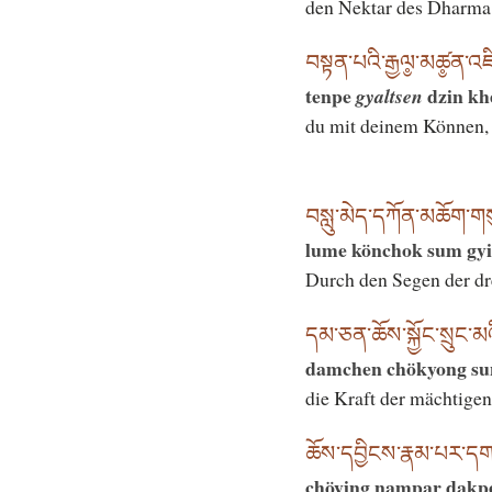
den Nektar des Dharma,
བསྟན་པའི་རྒྱལ༵་མཚ༵ན་
tenpe
dzin kh
gyaltsen
du mit deinem Können, 
བསླུ་མེད་དཀོན་མཆོག་གསུ
lume könchok sum gyi
Durch den Segen der dre
དམ་ཅན་ཆོས་སྐྱོང་སྲུང་མའ
damchen chökyong su
die Kraft der mächtig
ཆོས་དབྱིངས་རྣམ་པར་དག་
chöying nampar dakpe