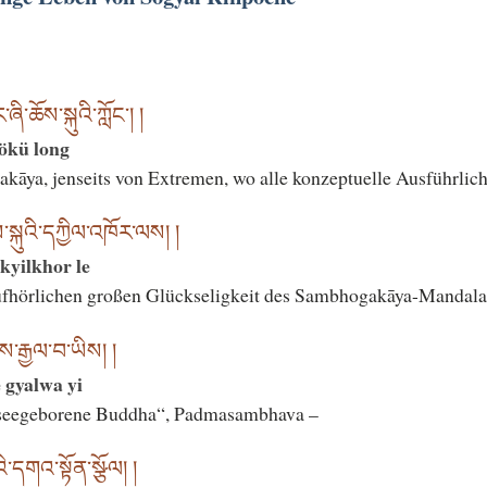
་ཆོས་སྐུའི་ཀློང༌། །
hökü long
kāya, jenseits von Extremen, wo alle konzeptuelle Ausführlichke
སྐུའི་དཀྱིལ་འཁོར་ལས། །
kyilkhor le
aufhörlichen großen Glückseligkeit des Sambhogakāya-Mandala
ེས་རྒྱལ་བ་ཡིས། །
 gyalwa yi
„seegeborene Buddha“, Padmasambhava –
ི་དགའ་སྟོན་སྩོལ། །