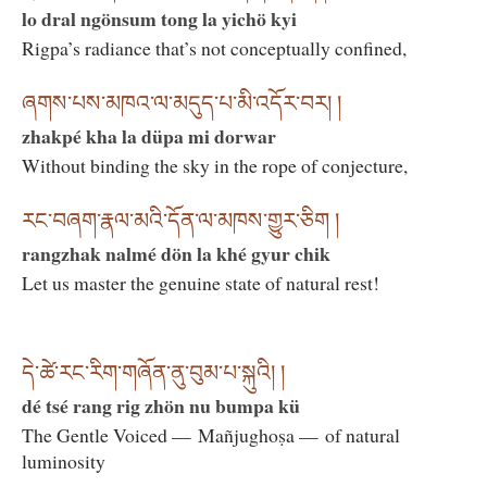
lo dral ngönsum tong la yichö kyi
Rigpa’s radiance that’s not conceptually confined,
ཞགས་པས་མཁའ་ལ་མདུད་པ་མི་འདོར་བར། །
zhakpé kha la düpa mi dorwar
Without binding the sky in the rope of conjecture,
རང་བཞག་རྣལ་མའི་དོན་ལ་མཁས་གྱུར་ཅིག །
rangzhak nalmé dön la khé gyur chik
Let us master the genuine state of natural rest!
དེ་ཚེ་རང་རིག་གཞོན་ནུ་བུམ་པ་སྐུའི། །
dé tsé rang rig zhön nu bumpa kü
The Gentle Voiced — Mañjughoṣa — of natural
luminosity