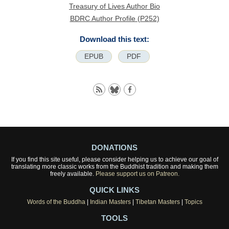
Treasury of Lives Author Bio
BDRC Author Profile (P252)
Download this text:
EPUB
PDF
DONATIONS
If you find this site useful, please consider helping us to achieve our goal of
translating more classic works from the Buddhist tradition and making them
freely available.
Please support us on Patreon.
QUICK LINKS
Words of the Buddha
|
Indian Masters
|
Tibetan Masters
|
Topics
TOOLS