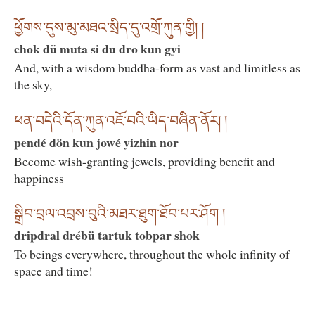
ཕྱོགས་དུས་མུ་མཐའ་སྲིད་དུ་འགྲོ་ཀུན་གྱི། །
chok dü muta si du dro kun gyi
And, with a wisdom buddha-form as vast and limitless as
the sky,
ཕན་བདེའི་དོན་ཀུན་འཇོ་བའི་ཡིད་བཞིན་ནོར། །
pendé dön kun jowé yizhin nor
Become wish-granting jewels, providing benefit and
happiness
སྒྲིབ་བྲལ་འབྲས་བུའི་མཐར་ཐུག་ཐོབ་པར་ཤོག །
dripdral drébü tartuk tobpar shok
To beings everywhere, throughout the whole infinity of
space and time!