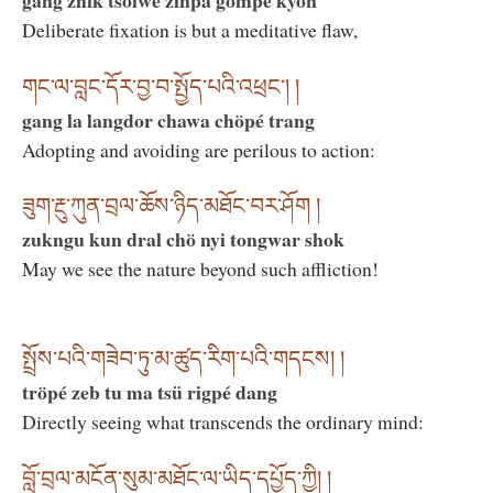
gang zhik tsolwé zinpa gompé kyön
Deliberate fixation is but a meditative flaw,
གང་ལ་བླང་དོར་བྱ་བ་སྤྱོད་པའི་འཕྲང་། །
gang la langdor chawa chöpé trang
Adopting and avoiding are perilous to action:
ཟུག་རྔུ་ཀུན་བྲལ་ཆོས་ཉིད་མཐོང་བར་ཤོག །
zukngu kun dral chö nyi tongwar shok
May we see the nature beyond such affliction!
སྤྲོས་པའི་གཟེབ་ཏུ་མ་ཚུད་རིག་པའི་གདངས། །
tröpé zeb tu ma tsü rigpé dang
Directly seeing what transcends the ordinary mind:
བློ་བྲལ་མངོན་སུམ་མཐོང་ལ་ཡིད་དཔྱོད་ཀྱི། །