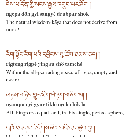
ངེས་པ་དོན་གྱི་སངས་རྒྱས་འགྲུབ་པར་ཤོག །
ngepa dön gyi sangyé drubpar shok
The natural wisdom-kāya that does not derive from
mind!
རིག་སྟོང་རིག་པའི་དབྱིངས་སུ་ཆོས་ཐམས་ཅད། །
rigtong rigpé ying su chö tamché
Within the all-pervading space of rigpa, empty and
aware,
མཉམ་པ་ཉིད་གྱུར་ཐིག་ལེ་ཉག་གཅིག་ལ། །
nyampa nyi gyur tiklé nyak chik la
All things are equal, and, in this single, perfect sphere,
འཁོར་འདས་རེ་དོགས་ཞིག་པའི་ངང་ཚུལ་དུ། །