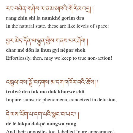
རང་བཞིན་གཤིས་ལ་ནམ་མཁའི་གོ་རིམ་འདྲ། །
rang zhin shi la namkhé gorim dra
In the natural state, these are like levels of space:
བྱར་མེད་དོན་ལ་ལྷུན་གྱིས་གནས་པར་ཤོག །
char mé dön la lhun gyi népar shok
Effortlessly, then, may we keep to true non-action!
འཁྲུལ་བས་སྒྲོ་བཏགས་མ་དག་འཁོར་བའི་ཆོས། །
trulwé dro tak ma dak khorwé chö
Impure saṃsāric phenomena, conceived in delusion,
དེ་ལས་ལོག་པ་དག་པའི་སྣང་བ་ཡང་། །
dé lé lokpa dakpé nangwa yang
And their opposites too, labelled ‘pure appearance’,