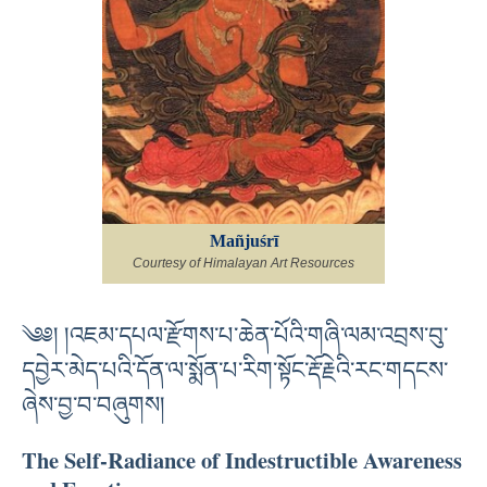
Mañjuśrī
Courtesy of Himalayan Art Resources
༄༅། །འཇམ་དཔལ་རྫོགས་པ་ཆེན་པོའི་གཞི་ལམ་འབྲས་བུ་
དབྱེར་མེད་པའི་དོན་ལ་སྨོན་པ་རིག་སྟོང་རྡོ་རྗེའི་རང་གདངས་
ཞེས་བྱ་བ་བཞུགས།
The Self-Radiance of Indestructible Awareness