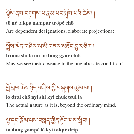
ལྟོས་ནས་བཏགས་པ་རྣམ་པར་སྤྲོས་པའི་ཆོས། །
tö né takpa nampar tröpé chö
Are dependent designations, elaborate projections:
སྤྲོས་མེད་གཤིས་ལ་མི་གནས་མཐོང་གྱུར་ཅིག །
trömé shi la mi né tong gyur chik
May we see their absence in the unelaborate condition!
བློ་བྲལ་ཆོས་ཉིད་གཤིས་ཀྱི་བཞུགས་ཚུལ་ལ། །
lo dral chö nyi shi kyi zhuk tsul la
The actual nature as it is, beyond the ordinary mind,
ལྟ་དང་སྒོམ་པས་བསླད་ཀྱིན་རྟོག་པས་སྒྲིབ། །
ta dang gompé lé kyi tokpé drip