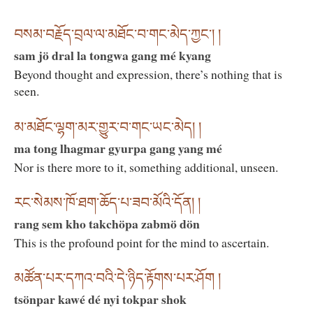
བསམ་བརྗོད་བྲལ་ལ་མཐོང་བ་གང་མེད་ཀྱང་། །
sam jö dral la tongwa gang mé kyang
Beyond thought and expression, there’s nothing that is
seen.
མ་མཐོང་ལྷག་མར་གྱུར་བ་གང་ཡང་མེད། །
ma tong lhagmar gyurpa gang yang mé
Nor is there more to it, something additional, unseen.
རང་སེམས་ཁོ་ཐག་ཆོད་པ་ཟབ་མོའི་དོན། །
rang sem kho takchöpa zabmö dön
This is the profound point for the mind to ascertain.
མཚོན་པར་དཀའ་བའི་དེ་ཉིད་རྟོགས་པར་ཤོག །
tsönpar kawé dé nyi tokpar shok