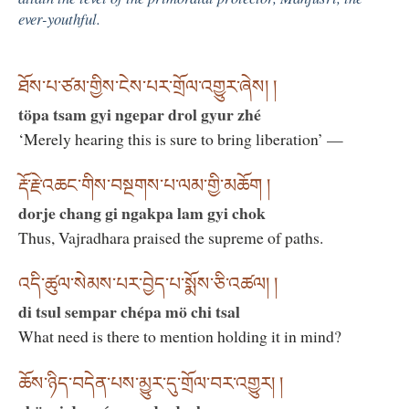
ever-youthful.
ཐོས་པ་ཙམ་གྱིས་ངེས་པར་གྲོལ་འགྱུར་ཞེས། །
töpa tsam gyi ngepar drol gyur zhé
‘Merely hearing this is sure to bring liberation’ —
རྡོ་རྗེ་འཆང་གིས་བསྔགས་པ་ལམ་གྱི་མཆོག །
dorje chang gi ngakpa lam gyi chok
Thus, Vajradhara praised the supreme of paths.
འདི་ཚུལ་སེམས་པར་བྱེད་པ་སྨོས་ཅི་འཚལ། །
di tsul sempar chépa mö chi tsal
What need is there to mention holding it in mind?
ཆོས་ཉིད་བདེན་པས་མྱུར་དུ་གྲོལ་བར་འགྱུར། །