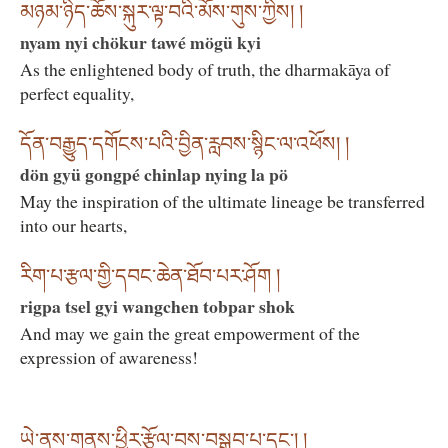
མཉམ་ཉིད་ཆོས་སྐུར་ལྟ་བའི་མོས་གུས་ཀྱིས། །
nyam nyi chökur tawé mögü kyi
As the enlightened body of truth, the dharmakāya of
perfect equality,
དོན་བརྒྱུད་དགོངས་པའི་བྱིན་རླབས་སྙིང་ལ་འཕོས། །
dön gyü gongpé chinlap nying la pö
May the inspiration of the ultimate lineage be transferred
into our hearts,
རིག་པ་རྩལ་གྱི་དབང་ཆེན་ཐོབ་པར་ཤོག །
rigpa tsel gyi wangchen tobpar shok
And may we gain the great empowerment of the
expression of awareness!
ཡེ་ནས་གནས་ཕྱིར་རྩོལ་བས་བསྒྲུབ་པ་དང་། །