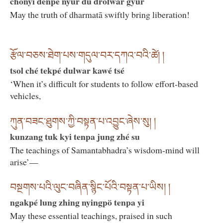
chönyi denpé nyur du drolwar gyur
May the truth of dharmatā swiftly bring liberation!
རྩོལ་བཅས་ཐེག་པས་གདུལ་བར་དཀའ་བའི་ཚེ། །
tsol ché tekpé dulwar kawé tsé
‘When it’s difficult for students to follow effort-based
vehicles,
ཀུན་བཟང་ཐུགས་ཀྱི་བསྟན་པ་འབྱུང་ཞེས་སུ། །
kunzang tuk kyi tenpa jung zhé su
The teachings of Samantabhadra’s wisdom-mind will
arise’—
བསྔགས་པའི་ལུང་བཞིན་སྙིང་པོའི་བསྟན་པ་ཡིས། །
ngakpé lung zhing nyingpö tenpa yi
May these essential teachings, praised in such