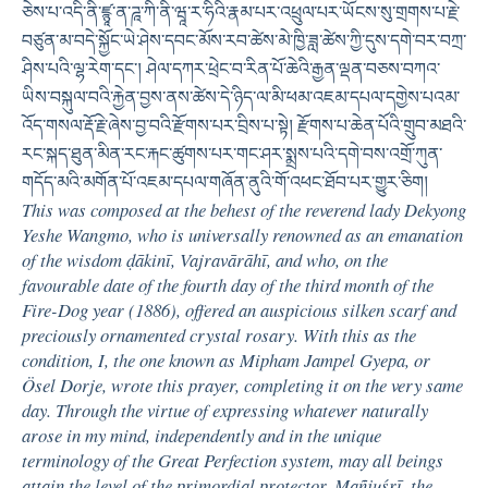
ཅེས་པ་འདི་ནི་ཛྙཱ་ན་ཌཱ་ཀི་ནི་ཝཱ་ར་ཧིའི་རྣམ་པར་འཕྲུལ་པར་ཡོངས་སུ་གྲགས་པ་རྗེ་
བཙུན་མ་བདེ་སྐྱོང་ཡེ་ཤེས་དབང་མོས་རབ་ཚེས་མེ་ཁྱི་ཟླ་ཚེས་ཀྱི་དུས་དགེ་བར་བཀྲ་
ཤིས་པའི་ལྷ་རེག་དང་། ཤེལ་དཀར་ཕྲེང་བ་རིན་པོ་ཆེའི་རྒྱན་ལྡན་བཅས་བཀའ་
ཡིས་བསྐུལ་བའི་རྐྱེན་བྱས་ནས་ཚེས་དེ་ཉིད་ལ་མི་ཕམ་འཇམ་དཔལ་དགྱེས་པའམ་
འོད་གསལ་རྡོ་རྗེ་ཞེས་བྱ་བའི་རྫོགས་པར་བྲིས་པ་སྟེ། རྫོགས་པ་ཆེན་པོའི་གྲུབ་མཐའི་
རང་སྐད་ཐུན་མིན་རང་རྐང་ཚུགས་པར་གང་ཤར་སྨྲས་པའི་དགེ་བས་འགྲོ་ཀུན་
གདོད་མའི་མགོན་པོ་འཇམ་དཔལ་གཞོན་ནུའི་གོ་འཕང་ཐོབ་པར་གྱུར་ཅིག།
This was composed at the behest of the reverend lady Dekyong
Yeshe Wangmo, who is universally renowned as an emanation
of the wisdom ḍākinī, Vajravārāhī, and who, on the
favourable date of the fourth day of the third month of the
Fire-Dog year (1886), offered an auspicious silken scarf and
preciously ornamented crystal rosary. With this as the
condition, I, the one known as Mipham Jampel Gyepa, or
Ösel Dorje, wrote this prayer, completing it on the very same
day. Through the virtue of expressing whatever naturally
arose in my mind, independently and in the unique
terminology of the Great Perfection system, may all beings
attain the level of the primordial protector, Mañjuśrī, the