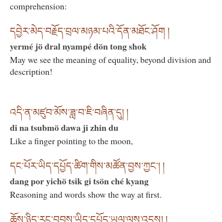
comprehension:
དབྱེར་མེད་བརྗོད་བྲལ་མཉམ་པའི་དོན་མཐོང་ཤོག །
yermé jö dral nyampé dön tong shok
May we see the meaning of equality, beyond division and
description!
འདི་ན་མཛུབ་མོས་ཟླ་བ་ཇི་བཞིན་དུ། །
di na tsubmö dawa ji zhin du
Like a finger pointing to the moon,
དང་པོར་ཡིད་དཔྱོད་ཚིག་གིས་མཚོན་བྱས་ཀྱང་། །
dang por yichö tsik gi tsön ché kyang
Reasoning and words show the way at first.
ཆོས་ཉིད་རང་བབས་ཡིད་དཔྱོད་ཡུལ་ལས་འདས། །