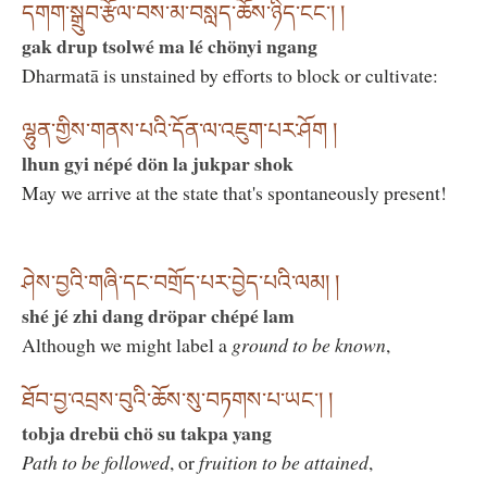
དགག་སྒྲུབ་རྩོལ་བས་མ་བསླད་ཆོས་ཉིད་ངང་། །
gak drup tsolwé ma lé chönyi ngang
Dharmatā is unstained by efforts to block or cultivate:
ལྷུན་གྱིས་གནས་པའི་དོན་ལ་འཇུག་པར་ཤོག །
lhun gyi népé dön la jukpar shok
May we arrive at the state that's spontaneously present!
ཤེས་བྱའི་གཞི་དང་བགྲོད་པར་བྱེད་པའི་ལམ། །
shé jé zhi dang dröpar chépé lam
Although we might label a
ground to be known
,
ཐོབ་བྱ་འབྲས་བུའི་ཆོས་སུ་བཏགས་པ་ཡང་། །
tobja drebü chö su takpa yang
Path to be followed
, or
fruition to be attained
,