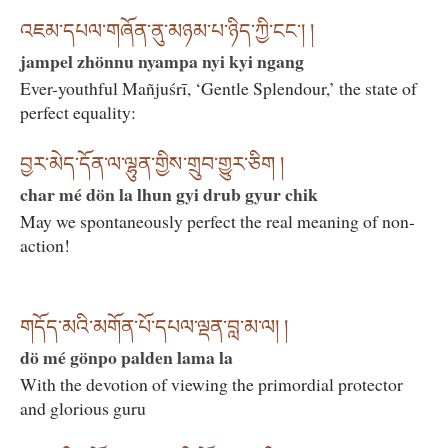
འཇམ་དཔལ་གཞོན་ནུ་མཉམ་པ་ཉིད་ཀྱི་ངང་། །
jampel zhönnu nyampa nyi kyi ngang
Ever-youthful Mañjuśrī, ‘Gentle Splendour,’ the state of
perfect equality:
བྱར་མེད་དོན་ལ་ལྷུན་གྱིས་གྲུབ་གྱུར་ཅིག །
char mé dön la lhun gyi drub gyur chik
May we spontaneously perfect the real meaning of non-
action!
གདོད་མའི་མགོན་པོ་དཔལ་ལྡན་བླ་མ་ལ། །
dö mé gönpo palden lama la
With the devotion of viewing the primordial protector
and glorious guru