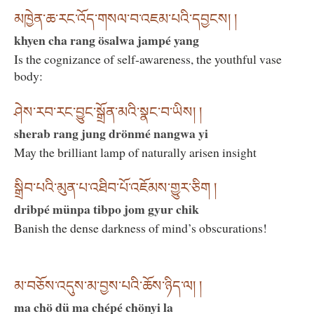
མཁྱེན་ཆ་རང་འོད་གསལ་བ་འཇམ་པའི་དབྱངས། །
khyen cha rang ösalwa jampé yang
Is the cognizance of self-awareness, the youthful vase
body:
ཤེས་རབ་རང་བྱུང་སྒྲོན་མའི་སྣང་བ་ཡིས། །
sherab rang jung drönmé nangwa yi
May the brilliant lamp of naturally arisen insight
སྒྲིབ་པའི་མུན་པ་འཐིབ་པོ་འཇོམས་གྱུར་ཅིག །
dribpé münpa tibpo jom gyur chik
Banish the dense darkness of mind’s obscurations!
མ་བཅོས་འདུས་མ་བྱས་པའི་ཆོས་ཉིད་ལ། །
ma chö dü ma chépé chönyi la