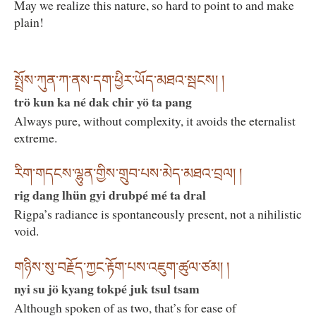
May we realize this nature, so hard to point to and make
plain!
སྤྲོས་ཀུན་ཀ་ནས་དག་ཕྱིར་ཡོད་མཐའ་སྦངས། །
trö kun ka né dak chir yö ta pang
Always pure, without complexity, it avoids the eternalist
extreme.
རིག་གདངས་ལྷུན་གྱིས་གྲུབ་པས་མེད་མཐའ་བྲལ། །
rig dang lhün gyi drubpé mé ta dral
Rigpa’s radiance is spontaneously present, not a nihilistic
void.
གཉིས་སུ་བརྗོད་ཀྱང་རྟོག་པས་འཇུག་ཚུལ་ཙམ། །
nyi su jö kyang tokpé juk tsul tsam
Although spoken of as two, that’s for ease of