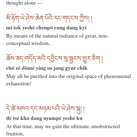
thought alone —
མི་རྟོག་ཡེ་ཤེས་ཆེན་པོའི་རང་གདངས་ཀྱིས། །
mi tok yeshé chenpö rang dang kyi
By means of the natural radiance of great, non-
conceptual wisdom,
ཆོས་ཟད་གདོད་མའི་དབྱིངས་སུ་སྦྱངས་གྱུར་ཅིག །
chö zé dömé ying su jang gyur chik
May all be purified into the original space of phenomenal
exhaustion!
དེ་ཚེ་མཁའ་དང་མཉམ་པའི་ཡེ་ཤེས་སྐུ། །
dé tsé kha dang nyampé yeshé ku
At that time, may we gain the ultimate, unobstructed
fruition,