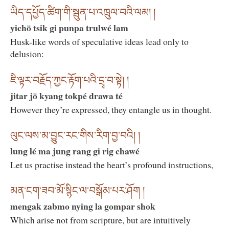
ཡིད་དཔྱོད་ཚིག་གི་སྦུན་པ་འཁྲུལ་བའི་ལམ། །
yichö tsik gi punpa trulwé lam
Husk-like words of speculative ideas lead only to
delusion:
ཇི་ལྟར་བརྗོད་ཀྱང་རྟོག་པའི་དྲྭ་བ་སྟེ། །
jitar jö kyang tokpé drawa té
However they’re expressed, they entangle us in thought.
ལུང་ལས་མ་བྱུང་རང་གིས་རིག་བྱ་བའི། །
lung lé ma jung rang gi rig chawé
Let us practise instead the heart’s profound instructions,
མན་ངག་ཟབ་མོ་སྙིང་ལ་བསྒོམ་པར་ཤོག །
mengak zabmo nying la gompar shok
Which arise not from scripture, but are intuitively