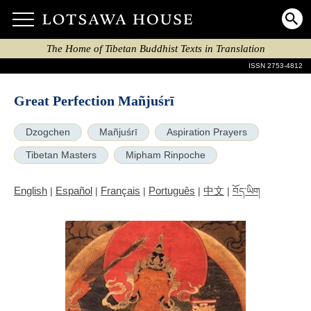
The Home of Tibetan Buddhist Texts in Translation
ISSN 2753-4812
Great Perfection Mañjuśrī
Dzogchen
Mañjuśrī
Aspiration Prayers
Tibetan Masters
Mipham Rinpoche
English
Español
Français
Português
中文
|
|
|
|
|
བོད་ཡིག