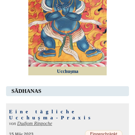
Ucchuṣma
SĀDHANAS
Eine tägliche
Ucchuṣma-Praxis
von
Dudjom Rinpoche
Eingeschränkt
15 Mär 2023