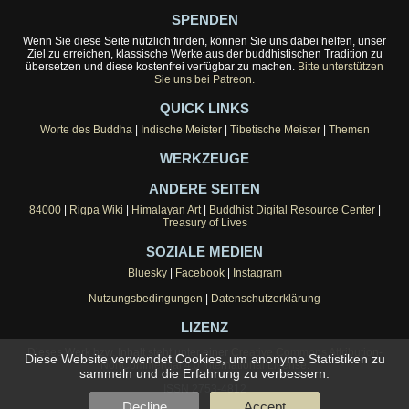
SPENDEN
Wenn Sie diese Seite nützlich finden, können Sie uns dabei helfen, unser
Ziel zu erreichen, klassische Werke aus der buddhistischen Tradition zu
übersetzen und diese kostenfrei verfügbar zu machen.
Bitte unterstützen
Sie uns bei Patreon.
QUICK LINKS
Worte des Buddha
|
Indische Meister
|
Tibetische Meister
|
Themen
WERKZEUGE
ANDERE SEITEN
84000
|
Rigpa Wiki
|
Himalayan Art
|
Buddhist Digital Resource Center
|
Treasury of Lives
SOZIALE MEDIEN
Bluesky
|
Facebook
|
Instagram
Nutzungsbedingungen
|
Datenschutzerklärung
LIZENZ
Dieses Werk bzw. Inhalt steht unter einer
Creative Commons Attribution-
Diese Website verwendet Cookies, um anonyme Statistiken zu
NonCommercial 4.0 International License
.
sammeln und die Erfahrung zu verbessern.
ISSN 2753-4812
Decline
Accept