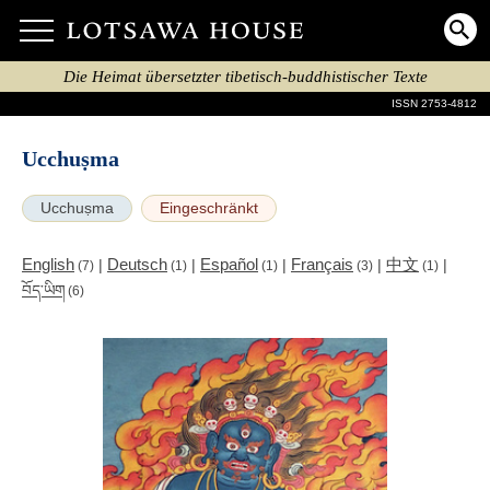
Die Heimat übersetzter tibetisch-buddhistischer Texte
ISSN 2753-4812
Ucchuṣma
Ucchuṣma
Eingeschränkt
English
Deutsch
Español
Français
中文
|
|
|
|
|
(7)
(1)
(1)
(3)
(1)
བོད་ཡིག
(6)