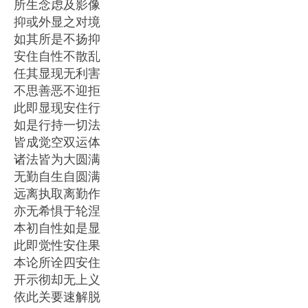
所生念虑及影像
抑或外显之对境
如其所是不扬抑
安住自性不散乱
任其显现无利害
不思善恶不迎拒
此即显现安住行
如是行持一切法
皆成觉空双运体
诸法皆为大圆满
无勤自生自圆满
远离执取离勤作
亦无希惧于轮涅
本初自性如是显
此即觉性安住果
本论所诠四安住
开示彻却无上义
依此关要速解脱