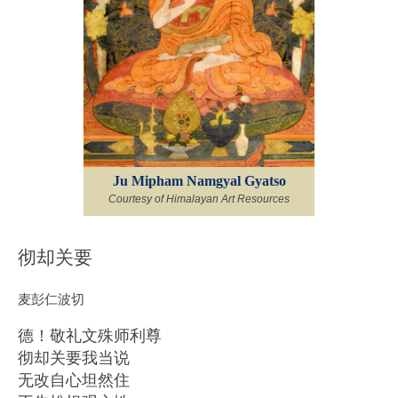
Ju Mipham Namgyal Gyatso
Courtesy of Himalayan Art Resources
彻却关要
麦彭仁波切
德！敬礼文殊师利尊
彻却关要我当说
无改自心坦然住