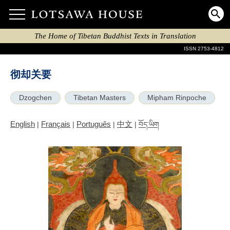
The Home of Tibetan Buddhist Texts in Translation
ISSN 2753-4812
彻却关要
Dzogchen
Tibetan Masters
Mipham Rinpoche
English
Français
Português
中文
|
|
|
|
བོད་ཡིག