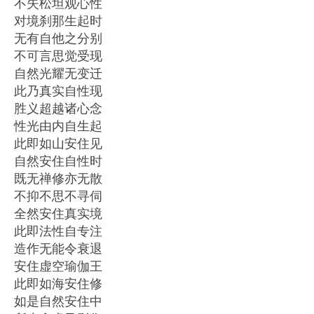
不失松坦观心性
对境刹那生起时
无有自他之分别
不可言思觉受现
自然光耀无变迁
此乃真实自性现
胜义超越诸心念
性光由内自生起
此即如山安住见
自然安住自性时
既无禅修亦无散
不抑不思不寻伺
全然安住真实境
此即法性自专注
造作无能令衰退
安住虚空瑜伽王
此即如海安住修
如是自然安住中