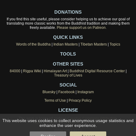
DONATIONS
If you find this site useful, please consider helping us to achieve our goal of
translating more classic works from the Buddhist tradition and making them
freely available.
Please support us on Patreon.
QUICK LINKS
Words of the Buddha
|
Indian Masters
|
Tibetan Masters
|
Topics
TOOLS
OTHER SITES
84000
|
Rigpa Wiki
|
Himalayan Art
|
Buddhist Digital Resource Center
|
Treasury of Lives
SOCIAL
Bluesky
|
Facebook
|
Instagram
Terms of Use
|
Privacy Policy
LICENSE
This work is licensed under a
Creative Commons Attribution-
This website uses cookies to collect anonymous usage statistics and
NonCommercial 4.0 International License
.
enhance the user experience.
ISSN 2753-4812