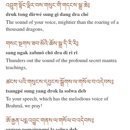
འབྲུག་སྟོང་ལྡིར་བས་གསུང་གི་གདངས་སྒྲ་ཆེ༔
druk tong dirwé sung gi dang dra ché
The sound of your voice, mightier than the roaring of a
thousand dragons,
གསང་སྔགས་ཟབ་མོའི་ཆོས་སྒྲ་དི་རི་རི༔
sang ngak zabmö chö dra di ri ri
Thunders out the sound of the profound secret mantra
teachings,
ཚངས་པའི་གསུངས་དབྱངས་སྒྲོགས་ལ་གསོལ་བ་འདེབས༔
tsangpé sung yang drok la solwa deb
To your speech, which has the melodious voice of
Brahmā, we pray!
ཨོ་རྒྱན་པདྨ་འབྱུང་གནས་ལ་གསོལ་བ་འདེབས༔
orgyen pemajungné la solwa deb