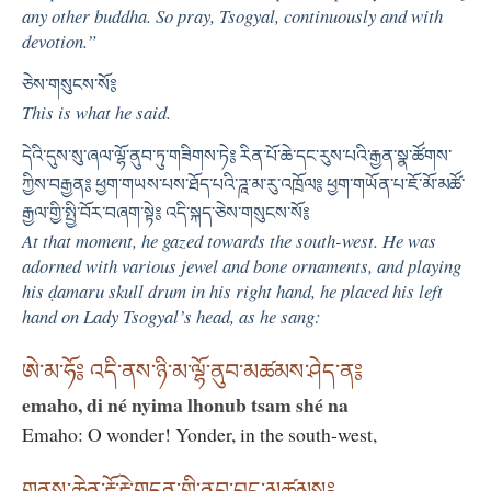
any other buddha. So pray, Tsogyal, continuously and with
devotion.”
ཅེས་གསུངས་སོ༔
This is what he said.
དེའི་དུས་སུ་ཞལ་ལྷོ་ནུབ་ཏུ་གཟིགས་ཏེ༔ རིན་པོ་ཆེ་དང་རུས་པའི་རྒྱན་སྣ་ཚོགས་
ཀྱིས་བརྒྱན༔ ཕྱག་གཡས་པས་ཐོད་པའི་ཌཱ་མ་རུ་འཁྲོལ༔ ཕྱག་གཡོན་པ་ཇོ་མོ་མཚོ་
རྒྱལ་གྱི་སྤྱི་བོར་བཞག་སྟེ༔ འདི་སྐད་ཅེས་གསུངས་སོ༔
At that moment, he gazed towards the south-west. He was
adorned with various jewel and bone ornaments, and playing
his ḍamaru skull drum in his right hand, he placed his left
hand on Lady Tsogyal’s head, as he sang:
ཨེ་མ་ཧོ༔ འདི་ནས་ཉི་མ་ལྷོ་ནུབ་མཚམས་ཤེད་ན༔
emaho, di né nyima lhonub tsam shé na
Emaho: O wonder! Yonder, in the south-west,
གནས་ཆེན་རྡོ་རྗེ་གདན་གྱི་ནུབ་བྱང་མཚམས༔