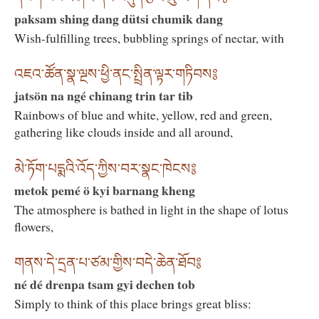
paksam shing dang dütsi chumik dang
Wish-fulfilling trees, bubbling springs of nectar, with
འཇའ་ཚོན་སྣ་ལྔས་ཕྱི་ནང་སྤྲིན་ལྟར་གཏིབས༔
jatsön na ngé chinang trin tar tib
Rainbows of blue and white, yellow, red and green,
gathering like clouds inside and all around,
མེ་ཏོག་པདྨའི་འོད་ཀྱིས་བར་སྣང་ཁེངས༔
metok pemé ö kyi barnang kheng
The atmosphere is bathed in light in the shape of lotus
flowers,
གནས་དེ་དྲན་པ་ཙམ་གྱིས་བདེ་ཆེན་ཐོབ༔
né dé drenpa tsam gyi dechen tob
Simply to think of this place brings great bliss: