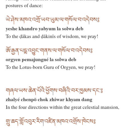
postures of dance:
ཡེ་ཤེས་མཁའ་འགྲོ་ཡབ་ཡུམ་ལ་གསོལ་བ་འདེབས༔
yeshe khandro yabyum la solwa deb
To the ḍākas and ḍākinīs of wisdom, we pray!
ཨོ་རྒྱན་པདྨ་འབྱུང་གནས་ལ་གསོལ་བ་འདེབས༔
orgyen pemajungné la solwa deb
To the Lotus-born Guru of Orgyen, we pray!
གཞལ་ཡས་ཆེན་པོའི་ཕྱོགས་བཞིའི་བར་ཁྱམས་དང་༔
zhalyé chenpö chok zhiwar khyam dang
In the four directions within the great celestial mansion,
གྲུ་ཆད་གློ་འབུར་རིག་འཛིན་མཁའ་འགྲོས་ཁེངས༔