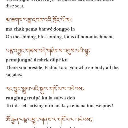
disc seat,
མ་ཆགས་པདྨ་འབར་བའི་སྡོང་པོ་ལ༔
ma chak pema barwé dongpo la
On the shining, blossoming, lotus of non-attachment,
པདྨ་འབྱུང་གནས་བདེ་གཤེགས་འདུས་པའི་སྐུ༔
pemajungné deshek düpé ku
There you preside, Padmākara, you who embody all the
sugatas:
རང་བྱུང་སྤྲུལ་པའི་སྐུ་ལ་གསོལ་བ་འདེབས༔
rangjung trulpé ku la solwa deb
To this self-arising nirmāṇakāya emanation, we pray!
ཨོ་རྒྱན་པདྨ་འབྱུང་གནས་ལ་གསོལ་བ་འདེབས༔