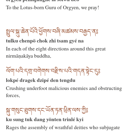
To the Lotus-born Guru of Orgyen, we pray!
སྤྲུལ་སྐུ་ཆེན་པོའི་ཕྱོགས་བཞི་མཚམས་བརྒྱད་ན༔
tulku chenpö chok zhi tsam gyé na
In each of the eight directions around this great
nirmāṇakāya buddha,
ལོག་པའི་དགྲ་བགེགས་བརྫིས་པའི་གདན་སྟེང་དུ༔
lokpé dragek dzipé den tengdu
Crushing underfoot malicious enemies and obstructing
forces,
སྐུ་གསུང་ཐུགས་དང་ཡོན་ཏན་ཕྲིན་ལས་ཀྱི༔
ku sung tuk dang yönten trinlé kyi
Rages the assembly of wrathful deities who subjugate