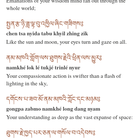
Emanations of your wisdom mind fan out through the
whole world;
སྤྱན་རྩ་ཉི་ཟླ་ལྟ་བུ་འཁྱིལ་ཞིང་གཟིགས༔
chen tsa nyida tabu khyil zhing zik
Like the sun and moon, your eyes turn and gaze on all.
ནམ་མཁའི་གློག་ལས་ཐུགས་རྗེའི་ཕྲིན་ལས་མྱུར༔
namkhé lok lé tukjé trinlé nyur
Your compassionate action is swifter than a flash of
lighting in the sky,
དགོངས་པ་ཟབ་མོ་ནམ་མཁའི་ཀློང་དང་མཉམ༔
gongpa zabmo namkhé long dang nyam
Your understanding as deep as the vast expanse of space:
ཐུགས་རྗེ་ཁྱད་པར་ཅན་ལ་གསོལ་བ་འདེབས༔