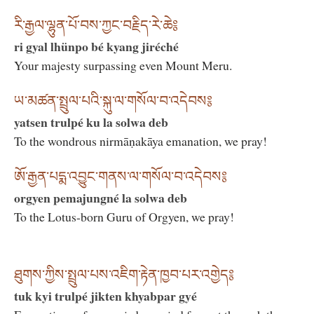
རི་རྒྱལ་ལྷུན་པོ་བས་ཀྱང་བརྗིད་རེ་ཆེ༔
ri gyal lhünpo bé kyang jiréché
Your majesty surpassing even Mount Meru.
ཡ་མཚན་སྤྲུལ་པའི་སྐུ་ལ་གསོལ་བ་འདེབས༔
yatsen trulpé ku la solwa deb
To the wondrous nirmāṇakāya emanation, we pray!
ཨོ་རྒྱན་པདྨ་འབྱུང་གནས་ལ་གསོལ་བ་འདེབས༔
orgyen pemajungné la solwa deb
To the Lotus-born Guru of Orgyen, we pray!
ཐུགས་ཀྱིས་སྤྲུལ་པས་འཇིག་རྟེན་ཁྱབ་པར་འགྱེད༔
tuk kyi trulpé jikten khyabpar gyé