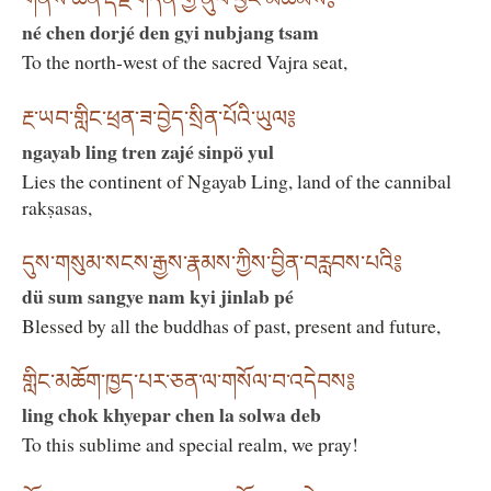
né chen dorjé den gyi nubjang tsam
To the north-west of the sacred Vajra seat,
རྔ་ཡབ་གླིང་ཕྲན་ཟ་བྱེད་སྲིན་པོའི་ཡུལ༔
ngayab ling tren zajé sinpö yul
Lies the continent of Ngayab Ling, land of the cannibal
rakṣasas,
དུས་གསུམ་སངས་རྒྱས་རྣམས་ཀྱིས་བྱིན་བརླབས་པའི༔
dü sum sangye nam kyi jinlab pé
Blessed by all the buddhas of past, present and future,
གླིང་མཆོག་ཁྱད་པར་ཅན་ལ་གསོལ་བ་འདེབས༔
ling chok khyepar chen la solwa deb
To this sublime and special realm, we pray!