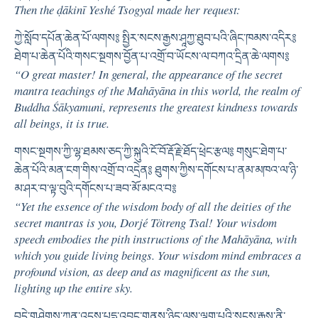
Then the ḍākinī Yeshé Tsogyal made her request:
ཀྱེ་སློབ་དཔོན་ཆེན་པོ་ལགས༔ སྤྱིར་སངས་རྒྱས་ཤཱཀྱ་ཐུབ་པའི་ཞིང་ཁམས་འདིར༔
ཐེག་པ་ཆེན་པོའི་གསང་སྔགས་བྱོན་པ་འགྲོ་བ་ཡོངས་ལ་བཀའ་དྲིན་ཆེ་ལགས༔
“O great master! In general, the appearance of the secret
mantra teachings of the Mahāyāna in this world, the realm of
Buddha Śākyamuni, represents the greatest kindness towards
all beings, it is true.
གསང་སྔགས་ཀྱི་ལྷ་ཐམས་ཅད་ཀྱི་སྐུའི་ངོ་བོ་རྡོ་རྗེ་ཐོད་ཕྲེང་རྩལ༔ གསུང་ཐེག་པ་
ཆེན་པོའི་མན་ངག་གིས་འགྲོ་བ་འདྲེན༔ ཐུགས་ཀྱིས་དགོངས་པ་ནམ་མཁའ་ལ་ཉི་
མ་ཤར་བ་ལྟ་བུའི་དགོངས་པ་ཟབ་མོ་མངའ་བ༔
“Yet the essence of the wisdom body of all the deities of the
secret mantras is you, Dorjé Tötreng Tsal! Your wisdom
speech embodies the pith instructions of the Mahāyāna, with
which you guide living beings. Your wisdom mind embraces a
profound vision, as deep and as magnificent as the sun,
lighting up the entire sky.
བདེ་གཤེགས་ཀུན་འདུས་པདྨ་འབྱུང་གནས་ཉིད་ལས་ལྷག་པའི་སངས་རྒྱས་ནི་