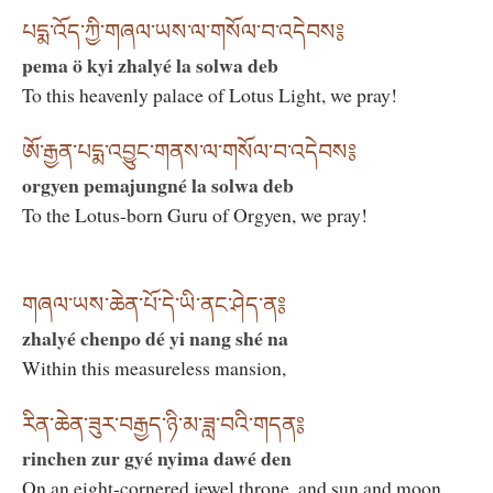
པདྨ་འོད་ཀྱི་གཞལ་ཡས་ལ་གསོལ་བ་འདེབས༔
pema ö kyi zhalyé la solwa deb
To this heavenly palace of Lotus Light, we pray!
ཨོ་རྒྱན་པདྨ་འབྱུང་གནས་ལ་གསོལ་བ་འདེབས༔
orgyen pemajungné la solwa deb
To the Lotus-born Guru of Orgyen, we pray!
གཞལ་ཡས་ཆེན་པོ་དེ་ཡི་ནང་ཤེད་ན༔
zhalyé chenpo dé yi nang shé na
Within this measureless mansion,
རིན་ཆེན་ཟུར་བརྒྱད་ཉི་མ་ཟླ་བའི་གདན༔
rinchen zur gyé nyima dawé den
On an eight-cornered jewel throne, and sun and moon