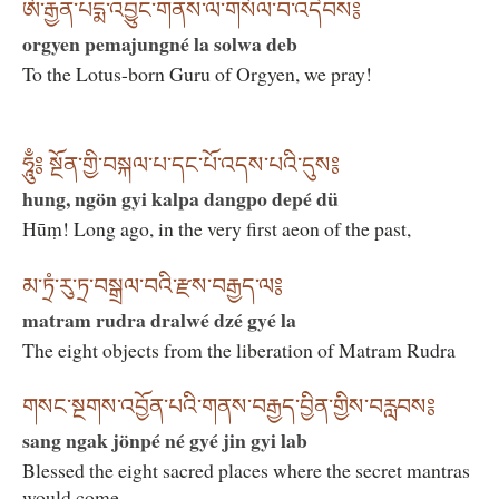
ཨོ་རྒྱན་པདྨ་འབྱུང་གནས་ལ་གསོལ་བ་འདེབས༔
orgyen pemajungné la solwa deb
To the Lotus-born Guru of Orgyen, we pray!
ཧཱུྃ༔ སྔོན་གྱི་བསྐལ་པ་དང་པོ་འདས་པའི་དུས༔
hung, ngön gyi kalpa dangpo depé dü
Hūṃ! Long ago, in the very first aeon of the past,
མ་ཏྲཾ་རུ་ཏྲ་བསྒྲལ་བའི་རྫས་བརྒྱད་ལ༔
matram rudra dralwé dzé gyé la
The eight objects from the liberation of Matram Rudra
གསང་སྔགས་འབྱོན་པའི་གནས་བརྒྱད་བྱིན་གྱིས་བརླབས༔
sang ngak jönpé né gyé jin gyi lab
Blessed the eight sacred places where the secret mantras
would come.