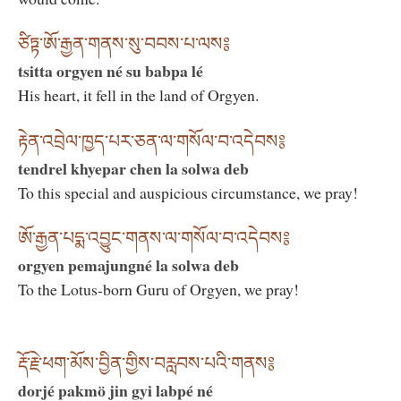
ཙིཏྟ་ཨོ་རྒྱན་གནས་སུ་བབས་པ་ལས༔
tsitta orgyen né su babpa lé
His heart, it fell in the land of Orgyen.
རྟེན་འབྲེལ་ཁྱད་པར་ཅན་ལ་གསོལ་བ་འདེབས༔
tendrel khyepar chen la solwa deb
To this special and auspicious circumstance, we pray!
ཨོ་རྒྱན་པདྨ་འབྱུང་གནས་ལ་གསོལ་བ་འདེབས༔
orgyen pemajungné la solwa deb
To the Lotus-born Guru of Orgyen, we pray!
རྡོ་རྗེ་ཕག་མོས་བྱིན་གྱིས་བརླབས་པའི་གནས༔
dorjé pakmö jin gyi labpé né