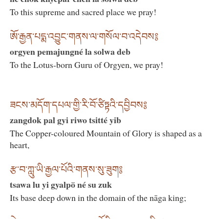
To this supreme and sacred place we pray!
ཨོ་རྒྱན་པདྨ་འབྱུང་གནས་ལ་གསོལ་བ་འདེབས༔
orgyen pemajungné la solwa deb
To the Lotus-born Guru of Orgyen, we pray!
ཟངས་མདོག་དཔལ་གྱི་རི་བོ་ཙིཏྟའི་དབྱིབས༔
zangdok pal gyi riwo tsitté yib
The Copper-coloured Mountain of Glory is shaped as a
heart,
རྩ་བ་ཀླུ་ཡི་རྒྱལ་པོའི་གནས་སུ་ཟུག༔
tsawa lu yi gyalpö né su zuk
Its base deep down in the domain of the nāga king;