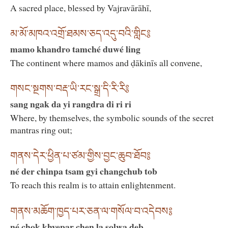
A sacred place, blessed by Vajravārāhī,
མ་མོ་མཁའ་འགྲོ་ཐམས་ཅད་འདུ་བའི་གླིང༔
mamo khandro tamché duwé ling
The continent where mamos and ḍākinīs all convene,
གསང་སྔགས་བརྡ་ཡི་རང་སྒྲ་དི་རི་རི༔
sang ngak da yi rangdra di ri ri
Where, by themselves, the symbolic sounds of the secret
mantras ring out;
གནས་དེར་ཕྱིན་པ་ཙམ་གྱིས་བྱང་ཆུབ་ཐོབ༔
né der chinpa tsam gyi changchub tob
To reach this realm is to attain enlightenment.
གནས་མཆོག་ཁྱད་པར་ཅན་ལ་གསོལ་བ་འདེབས༔
né chok khyepar chen la solwa deb