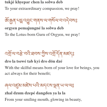
tukjé khyepar chen la solwa deb
To your extraordinary compassion, we pray!
ཨོ་རྒྱན་པདྨ་འབྱུང་གནས་ལ་གསོལ་བ་འདེབས༔
orgyen pemajungné la solwa deb
To the Lotus-born Guru of Orgyen, we pray!
འགྲོ་ལ་བརྩེ་བའི་ཐབས་ཀྱིས་འགྲོ་དོན་མཛད༔
dro la tsewé tab kyi dro dön dzé
With the skilful means born of your love for beings, you
act always for their benefit;
ཞལ་འཛུམ་མཛེས་པའི་མདངས་ལྡན་ཡ་ལ་ལ༔
zhal dzum dzepé dangden ya la la
From your smiling mouth, glowing in beauty,