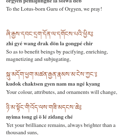
orgyen pemajungné la solwa deb
To the Lotus-born Guru of Orgyen, we pray!
ཞི་རྒྱས་དབང་དྲག་དོན་ལ་དགོངས་པའི་ཕྱིར༔
zhi gyé wang drak dön la gongpé chir
So as to benefit beings by pacifying, enriching,
magnetizing and subjugating,
སྐུ་མདོག་ཕྱག་མཚན་རྒྱན་རྣམས་མ་ངེས་ཀྱང་༔
kudok chaktsen gyen nam ma ngé kyang
Your colour, attributes, and ornaments will change,
ཉི་མ་སྟོང་གི་འོད་ལས་གཟི་མདངས་ཆེ༔
nyima tong gi ö lé zidang ché
Yet your brilliance remains, always brighter than a
thousand suns,