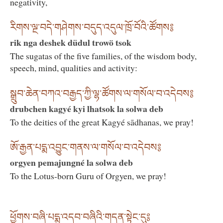
negativity,
རིགས་ལྔ་བདེ་གཤེགས་བདུད་འདུལ་ཁྲོ་བོའི་ཚོགས༔
rik nga deshek düdul trowö tsok
The sugatas of the five families, of the wisdom body,
speech, mind, qualities and activity:
སྒྲུབ་ཆེན་བཀའ་བརྒྱད་ཀྱི་ལྷ་ཚོགས་ལ་གསོལ་བ་འདེབས༔
drubchen kagyé kyi lhatsok la solwa deb
To the deities of the great Kagyé sādhanas, we pray!
ཨོ་རྒྱན་པདྨ་འབྱུང་གནས་ལ་གསོལ་བ་འདེབས༔
orgyen pemajungné la solwa deb
To the Lotus-born Guru of Orgyen, we pray!
ཕྱོགས་བཞི་པདྨ་འདབ་བཞིའི་གདན་སྟེང་དུ༔