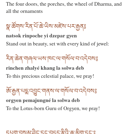
The four doors, the porches, the wheel of Dharma, and
all the ornaments
སྣ་ཚོགས་རིན་པོ་ཆེ་ཡིས་མཛེས་པར་རྒྱན༔
natsok rinpoche yi dzepar gyen
Stand out in beauty, set with every kind of jewel:
རིན་ཆེན་གཞལ་ཡས་ཁང་ལ་གསོལ་བ་འདེབས༔
rinchen zhalyé khang la solwa deb
To this precious celestial palace, we pray!
ཨོ་རྒྱན་པདྨ་འབྱུང་གནས་ལ་གསོལ་བ་འདེབས༔
orgyen pemajungné la solwa deb
To the Lotus-born Guru of Orgyen, we pray!
དཔག་བསམ་ཤིང་དང་བདུད་རྩིའི་ཆུ་མིག་དང་༔