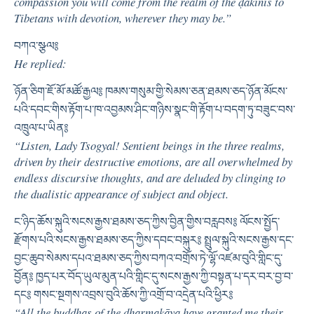
compassion you will come from the realm of the ḍākinīs to
Tibetans with devotion, wherever they may be.”
བཀའ་སྩལ༔
He replied:
ཉོན་ཅིག་ཇོ་མོ་མཚོ་རྒྱལ༔ ཁམས་གསུམ་གྱི་སེམས་ཅན་ཐམས་ཅད་ཉོན་མོངས་
པའི་དབང་གིས་རྟོག་པ་ཁ་འབྱམས་ཤིང་གཉིས་སྣང་གི་རྟོག་པ་བདག་ཏུ་བཟུང་བས་
འཁྲུལ་པ་ཡིན༔
“Listen, Lady Tsogyal! Sentient beings in the three realms,
driven by their destructive emotions, are all overwhelmed by
endless discursive thoughts, and are deluded by clinging to
the dualistic appearance of subject and object.
ང་ཉིད་ཆོས་སྐུའི་སངས་རྒྱས་ཐམས་ཅད་ཀྱིས་བྱིན་གྱིས་བརླབས༔ ལོངས་སྤྱོད་
རྫོགས་པའི་སངས་རྒྱས་ཐམས་ཅད་ཀྱིས་དབང་བསྐུར༔ སྤྲུལ་སྐུའི་སངས་རྒྱས་དང་
བྱང་ཆུབ་སེམས་དཔའ་ཐམས་ཅད་ཀྱིས་བཀའ་བགྲོས་ཏེ་ལྷོ་འཛམ་བུའི་གླིང་དུ་
བྱོན༔ ཁྱད་པར་བོད་ཡུལ་མུན་པའི་གླིང་དུ་སངས་རྒྱས་ཀྱི་བསྟན་པ་དར་བར་བྱ་བ་
དང༔ གསང་སྔགས་འབྲས་བུའི་ཆོས་ཀྱི་འགྲོ་བ་འདྲེན་པའི་ཕྱིར༔
“All the buddhas of the dharmakāya have granted me their