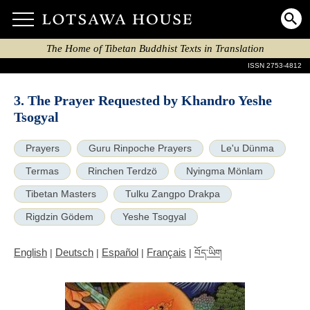
The Home of Tibetan Buddhist Texts in Translation
ISSN 2753-4812
3. The Prayer Requested by Khandro Yeshe
Tsogyal
Prayers
Guru Rinpoche Prayers
Le'u Dünma
Termas
Rinchen Terdzö
Nyingma Mönlam
Tibetan Masters
Tulku Zangpo Drakpa
Rigdzin Gödem
Yeshe Tsogyal
English
Deutsch
Español
Français
|
|
|
|
བོད་ཡིག