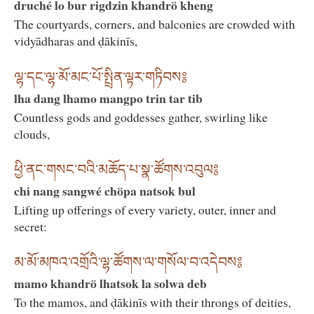
druché lo bur rigdzin khandrö kheng
The courtyards, corners, and balconies are crowded with
vidyādharas and ḍākinīs,
ལྷ་དང་ལྷ་མོ་མང་པོ་སྤྲིན་ལྟར་གཏིབས༔
lha dang lhamo mangpo trin tar tib
Countless gods and goddesses gather, swirling like
clouds,
ཕྱི་ནང་གསང་བའི་མཆོད་པ་སྣ་ཚོགས་འབུལ༔
chi nang sangwé chöpa natsok bul
Lifting up offerings of every variety, outer, inner and
secret:
མ་མོ་མཁའ་འགྲོའི་ལྷ་ཚོགས་ལ་གསོལ་བ་འདེབས༔
mamo khandrö lhatsok la solwa deb
To the mamos, and ḍākinīs with their throngs of deities,