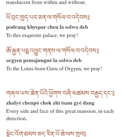
translucent from within and without,
ཕོ་བྲང་ཁྱད་པར་ཅན་ལ་གསོལ་བ་འདེབས༔
podrang khyepar chen la solwa deb
To this exquisite palace, we pray!
ཨོ་རྒྱན་པདྨ་འབྱུང་གནས་ལ་གསོལ་བ་འདེབས༔
orgyen pemajungné la solwa deb
To the Lotus-born Guru of Orgyen, we pray!
གཞལ་ཡས་ཆེན་པོའི་ཕྱོགས་བཞི་མཚམས་བརྒྱད་དང་༔
zhalyé chenpö chok zhi tsam gyé dang
Every side and face of this great mansion, in each
direction,
སྟེང་འོག་ཐམས་ཅད་རིན་པོ་ཆེ་ལས་གྲུབ༔