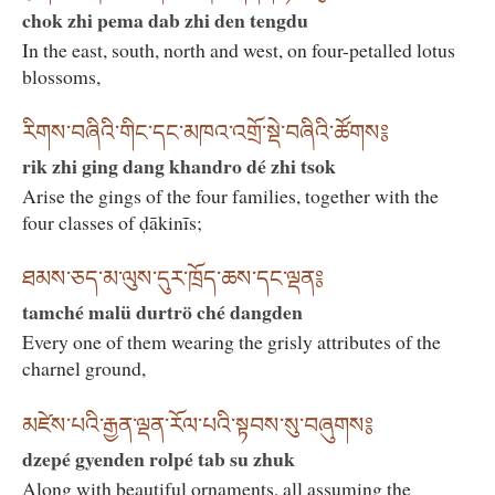
chok zhi pema dab zhi den tengdu
In the east, south, north and west, on four-petalled lotus
blossoms,
རིགས་བཞིའི་གིང་དང་མཁའ་འགྲོ་སྡེ་བཞིའི་ཚོགས༔
rik zhi ging dang khandro dé zhi tsok
Arise the gings of the four families, together with the
four classes of ḍākinīs;
ཐམས་ཅད་མ་ལུས་དུར་ཁྲོད་ཆས་དང་ལྡན༔
tamché malü durtrö ché dangden
Every one of them wearing the grisly attributes of the
charnel ground,
མཛེས་པའི་རྒྱན་ལྡན་རོལ་པའི་སྟབས་སུ་བཞུགས༔
dzepé gyenden rolpé tab su zhuk
Along with beautiful ornaments, all assuming the