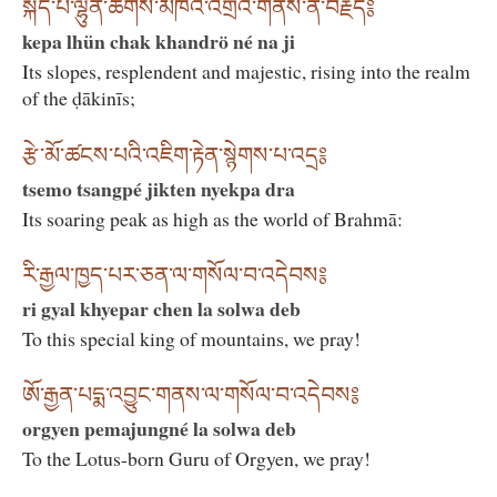
སྐེད་པ་ལྷུན་ཆགས་མཁའ་འགྲོའི་གནས་ན་བརྗིད༔
kepa lhün chak khandrö né na ji
Its slopes, resplendent and majestic, rising into the realm
of the ḍākinīs;
རྩེ་མོ་ཚངས་པའི་འཇིག་རྟེན་སྙེགས་པ་འདྲ༔
tsemo tsangpé jikten nyekpa dra
Its soaring peak as high as the world of Brahmā:
རི་རྒྱལ་ཁྱད་པར་ཅན་ལ་གསོལ་བ་འདེབས༔
ri gyal khyepar chen la solwa deb
To this special king of mountains, we pray!
ཨོ་རྒྱན་པདྨ་འབྱུང་གནས་ལ་གསོལ་བ་འདེབས༔
orgyen pemajungné la solwa deb
To the Lotus-born Guru of Orgyen, we pray!