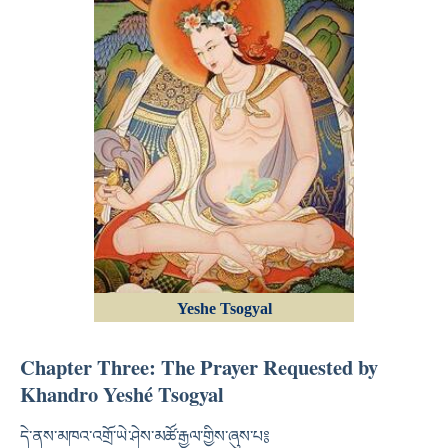
Yeshe Tsogyal
Chapter Three: The Prayer Requested by
Khandro Yeshé Tsogyal
དེ་ནས་མཁའ་འགྲོ་ཡེ་ཤེས་མཚོ་རྒྱལ་གྱིས་ཞུས་པ༔