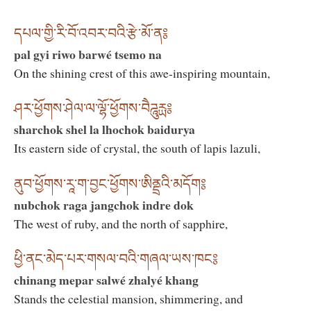
དཔལ་གྱི་རི་བོ་འབར་བའི་རྩེ་མོ་ན༔
pal gyi riwo barwé tsemo na
On the shining crest of this awe-inspiring mountain,
ཤར་ཕྱོགས་ཤེལ་ལ་ལྷོ་ཕྱོགས་བཻཌཱུརྻ༔
sharchok shel la lhochok baidurya
Its eastern side of crystal, the south of lapis lazuli,
ནུབ་ཕྱོགས་རཱ་ག་བྱང་ཕྱོགས་ཨིནྡྲའི་མདོག༔
nubchok raga jangchok indre dok
The west of ruby, and the north of sapphire,
ཕྱི་ནང་མེད་པར་གསལ་བའི་གཞལ་ཡས་ཁང༔
chinang mepar salwé zhalyé khang
Stands the celestial mansion, shimmering, and