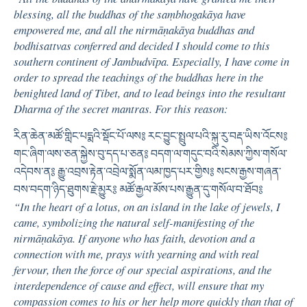
blessing, all the buddhas of the saṃbhogakāya have
empowered me, and all the nirmāṇakāya buddhas and
bodhisattvas conferred and decided I should come to this
southern continent of Jambudvīpa. Especially, I have come in
order to spread the teachings of the buddhas here in the
benighted land of Tibet, and to lead beings into the resultant
Dharma of the secret mantras. For this reason:
རིན་ཆེན་མཚོ་གླིང་པདྨའི་སྡོང་པོ་ལས༔ རང་བྱུང་སྤྲུལ་པའི་སྐུ་རུ་བརྡ་ཡིས་འོངས༔
གང་ཞིག་ལས་ཅན་སྐྱེས་བུ་དད་པ་ཅན༔ བདག་ལ་གདུང་བའི་སེམས་ཀྱིས་གསོལ་
འདེབས་ན༔ རྒྱུ་འབྲས་རྟེན་འབྲེལ་སྨོན་ལམ་ཁྱད་པར་གྱིས༔ སངས་རྒྱས་གཞན་
བས་བདག་ཉིད་ཐུགས་རྗེ་མྱུར༔ མཚོ་རྒྱལ་མོས་པས་རྒྱུན་དུ་གསོལ་བ་ཐོབ༔
“In the heart of a lotus, on an island in the lake of jewels, I
came, symbolizing the natural self-manifesting of the
nirmāṇakāya. If anyone who has faith, devotion and a
connection with me, prays with yearning and with real
fervour, then the force of our special aspirations, and the
interdependence of cause and effect, will ensure that my
compassion comes to his or her help more quickly than that of