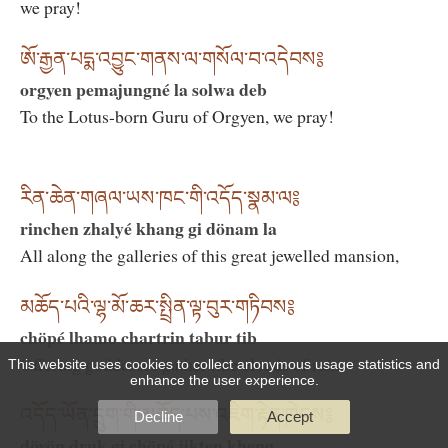
we pray!
ཨོ་རྒྱན་པདྨ་འབྱུང་གནས་ལ་གསོལ་བ་འདེབས༔
orgyen pemajungné la solwa deb
To the Lotus-born Guru of Orgyen, we pray!
རིན་ཆེན་གཞལ་ཡས་ཁང་གི་འདོད་སྣམ་ལ༔
rinchen zhalyé khang gi dönam la
All along the galleries of this great jewelled mansion,
མཆོད་པའི་ལྷ་མོ་ཆར་སྤྲིན་ལྟ་བུར་གཏིབས༔
chöpé lhamo chartrin tabur tib
Offering goddesses gather like clouds of rain,
This website uses cookies to collect anonymous usage statistics and
enhance the user experience.
འདོད་ཡོན་དྲུག་གི་མཆོད་པས་འཇིག་རྟེན་ཁེངས༔
Decline
Accept
döyön druk gi chöpé jikten kheng