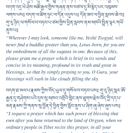
བདག་འདྲ་ཡེ་ཤེས་མཚོ་རྒྱལ་གྱིས་གཞན་ནས་བཙལ་དུ་མི་རྙེད་པར་འཁུམས་
ལགས་པས༔ བདག་ལ་ཚིག་ཉུང་ལ་དོན་འདུས་པ༔ དོན་ཟབ་ལ་བྱིན་རླབས་ཆེ་བ༔
གུ་རུ་ཉིད་ལ་གསོལ་བ་བཏབ་པ་ཙམ་གྱིས་བྱིན་རླབས་ནམ་མཁའི་སྤྲིན་ལྟར་གཡོ་
ནུས་པ༔
“Wherever I may look, someone like me, Yeshé Tsogyal, will
never find a buddha greater than you, Lotus-born, for you are
the embodiment of all the sugatas in one. Because of this,
please grant me a prayer which is brief in its words and
concise in its meaning, profound in its truth and great in
blessings, so that by simply praying to you, O Guru, your
blessings will rush in like clouds filling the sky.
བདག་ཐ་མལ་པ་རྣམས་ཀྱིས་བོད་ཡུལ་དུ་གསོལ་བ་བཏབ་པས༔ གུ་རུ་ཉིད་སླར་ཨོ་
རྒྱན་དུ་གཤེགས་པའི་དུས་སུ་མཁའ་འགྲོའི་གླིང་ནས་ཐུགས་རྗེས་བོད་ཀྱི་དད་པ་
ཅན་རྣམས་ཀྱི་གནས་སུ་བྱོན་ཏེ་བྱིན་གྱིས་རློབ་ནུས་པ་ཞིག་ཞུ་ཞེས་ཞུས་པས༔
“I request a prayer which has such power of blessing that
even after you have returned to the land of Orgyen, when we
ordinary people in Tibet recite this prayer, in all your