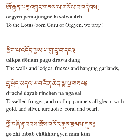
ཨོ་རྒྱན་པདྨ་འབྱུང་གནས་ལ་གསོལ་བ་འདེབས༔
orgyen pemajungné la solwa deb
To the Lotus-born Guru of Orgyen, we pray!
རྩིག་པ་འདོད་སྣམ་ཕ་གུ་དྲྭ་བ་དང་༔
tsikpa dönam pagu drawa dang
The walls and ledges, friezes and hanging garlands,
དྲྭ་ཕྱེད་མདའ་ཡབ་རིན་ཆེན་སྣ་ལྔ་གསལ༔
draché dayab rinchen na nga sal
Tasselled fringes, and rooftop parapets all gleam with
gold, and silver, turquoise, coral and pearl,
སྒོ་བཞི་རྟ་བབས་ཆོས་འཁོར་རྒྱན་རྣམས་ཀུན༔
go zhi tabab chökhor gyen nam kün