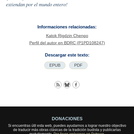
extiendan por el mundo entero!
Informaciones relacionadas:
Katok Rigdzin Chenpo
Perfil del autor en BDRC (P1PD108247)
Descargar este texto:
EPUB
PDF
DONACIONES
Si encuentras útil esta web, puedes ayudarnos a lograr nuestro objectivo
de traducir más obras clásicas de la tradición budista y publicarlas
gratuitamente.
Por favor apóyanos en Patreon.