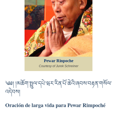
Pewar Rinpoche
Courtesy of Jurek Schreiner
༄༅། །མཆོག་སྤྲུལ་དཔེ་ཝར་རིན་པོ་ཆེའི་ཞབས་བརྟན་གསོལ་
འདེབས།
Oración de larga vida para Pewar Rimpoché