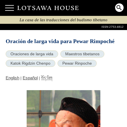
La casa de las traducciones del budismo tibetano
ISSN 2753-4812
Oración de larga vida para Pewar Rimpoché
Oraciones de larga vida
Maestros tibetanos
Katok Rigdzin Chenpo
Pewar Rinpoche
English
Español
|
|
བོད་ཡིག