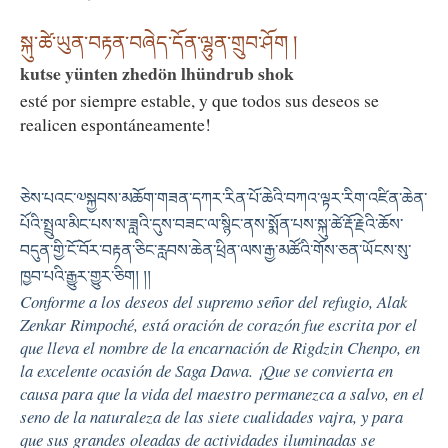
སྐུ་ཚེ་ཡུན་བརྟན་བཞེད་དོན་ལྷུན་གྲུབ་ཤོག །
kutse yünten zhedön lhündrub shok
esté por siempre estable, y que todos sus deseos se
realicen espontáneamente!
ཅེས་པའང་༧སྐྱབས་མཆོག་གཟན་དཀར་རིན་པོ་ཆེའི་བཀའ་ལྟར་རིག་འཛིན་ཆེན་
པོའི་སྤྲུལ་མིང་པས་ས་ཟླའི་དུས་བཟང་ལ་སྙིང་ནས་སྨོན་པས་སྐུ་ཚེ་རྡོ་རྗེའི་ཆོས་
བདུན་གྱི་ངོ་བོར་བརྟན་ཅིང་རླབས་ཆེན་ཕྲིན་ལས་རྒྱ་མཚོའི་གོས་ཅན་ཡོངས་སུ་
ཁྱབ་པའི་རྒྱུར་གྱུར་ཅིག། །།
Conforme a los deseos del supremo señor del refugio, Alak
Zenkar Rimpoché, está oración de corazón fue escrita por el
que lleva el nombre de la encarnación de Rigdzin Chenpo, en
la excelente ocasión de Saga Dawa. ¡Que se convierta en
causa para que la vida del maestro permanezca a salvo, en el
seno de la naturaleza de las siete cualidades vajra, y para
que sus grandes oleadas de actividades iluminadas se