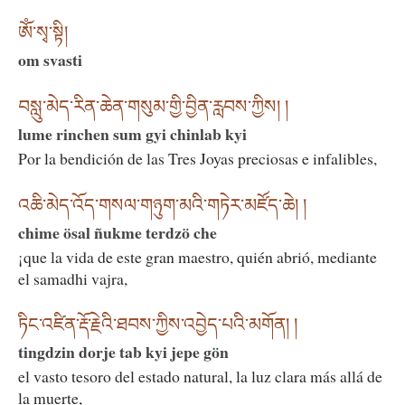
ཨོཾ་སྭ་སྟི།
om svasti
བསླུ་མེད་རིན་ཆེན་གསུམ་གྱི་བྱིན་རླབས་ཀྱིས། །
lume rinchen sum gyi chinlab kyi
Por la bendición de las Tres Joyas preciosas e infalibles,
འཆི་མེད་འོད་གསལ་གཉུག་མའི་གཏེར་མཛོད་ཆེ། །
chime ösal ñukme terdzö che
¡que la vida de este gran maestro, quién abrió, mediante
el samadhi vajra,
ཏིང་འཛིན་རྡོ་རྗེའི་ཐབས་ཀྱིས་འབྱེད་པའི་མགོན། །
tingdzin dorje tab kyi jepe gön
el vasto tesoro del estado natural, la luz clara más allá de
la muerte,