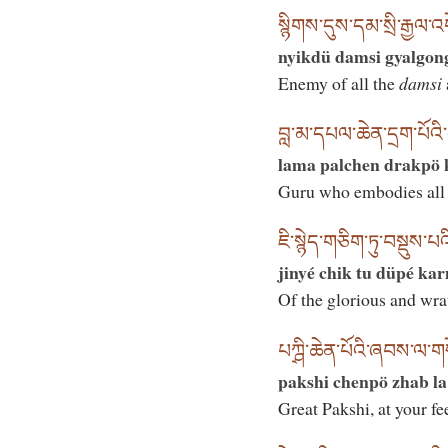
སྙིགས་དུས་དམ་སྲི་རྒྱལ་འག
nyikdü damsi gyalgong
Enemy of all the
damsi
བླ་མ་དཔལ་ཆེན་དྲག་པོའི་
lama palchen drakpö 
Guru who embodies all t
ཇི་སྙེད་གཅིག་ཏུ་བསྡུས་པའ
jinyé chik tu düpé ka
Of the glorious and w
པཀྴི་ཆེན་པོའི་ཞབས་ལ་ག
pakshi chenpö zhab la
Great Pakshi, at your fee