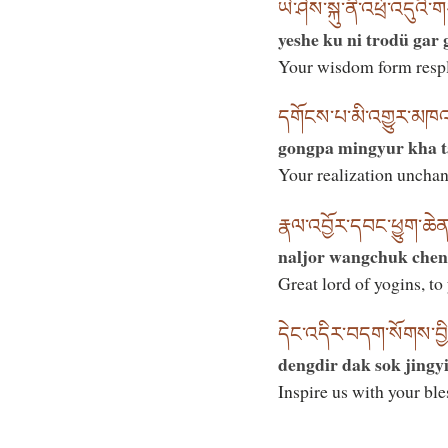
ཡེ་ཤེས་སྐུ་ནི་འཕྲོ་འདུའི་ག
yeshe ku ni trodü gar g
Your wisdom form respl
དགོངས་པ་མི་འགྱུར་མཁའ
gongpa mingyur kha t
Your realization unchan
རྣལ་འབྱོར་དབང་ཕྱུག་ཆེ
naljor wangchuk chen
Great lord of yogins, to
དེང་འདིར་བདག་སོགས་བྱིན
dengdir dak sok jingyi
Inspire us with your bl