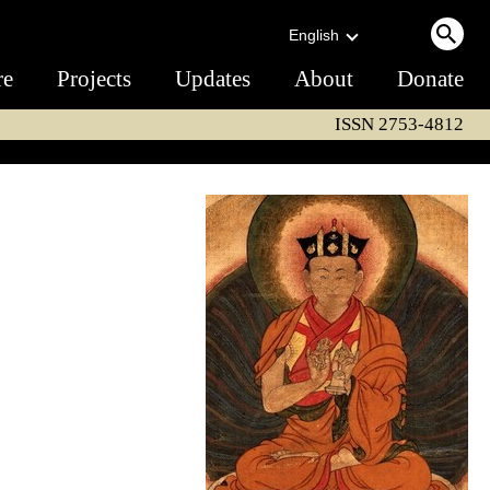
English
re
Projects
Updates
About
Donate
ISSN 2753-4812