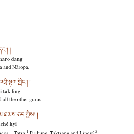
དང་། །
 naro dang
pa and Nāropa,
ྲི་སྟག་གླིང་། །
 tak ling
all the other gurus
་མ་ཐམས་ཅད་ཀྱིས། །
ché kyi
1
2
eages—Tatsa,
Drikung, Taktsang and Lingré,