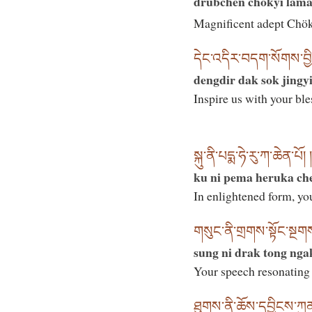
drubchen chökyi lama
Magnificent adept Chök
དེང་འདིར་བདག་སོགས་བྱིན
dengdir dak sok jingyi
Inspire us with your bl
སྐུ་ནི་པདྨ་ཧེ་རུ་ཀ་ཆེན་པོ། །
ku ni pema heruka ch
In enlightened form, yo
གསུང་ནི་གྲགས་སྟོང་སྔགས་ཀ
sung ni drak tong nga
Your speech resonating 
ཐུགས་ནི་ཆོས་དབྱིངས་ཀུ