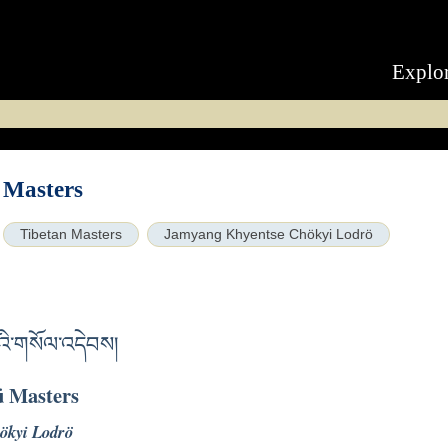
Explo
 Masters
Tibetan Masters
Jamyang Khyentse Chökyi Lodrö
བའི་གསོལ་འདེབས།
ü Masters
ökyi Lodrö