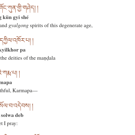
ོང་ཀུན་གྱི་གཤེད། །
 kün gyi shé
and
gyalgong
spirits of this degenerate age,
དཀྱིལ་འཁོར་པ། །
kyilkhor pa
he deities of the maṇḍala
ི་ཀརྨ་པ། །
rmapa
rathful, Karmapa—
སོལ་བ་འདེབས། །
 solwa deb
t I pray: