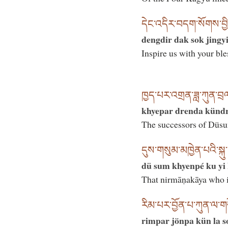
དེང་འདིར་བདག་སོགས་བྱིན
dengdir dak sok jingyi
Inspire us with your ble
ཁྱད་པར་འགྲན་ཟླ་ཀུན་བྲལ་ས
khyepar drenda kündr
The successors of Düsu
དུས་གསུམ་མཁྱེན་པའི་སྐུ་ཡ
dü sum khyenpé ku yi 
That nirmāṇakāya who is
རིམ་པར་བྱོན་པ་ཀུན་ལ་ག
rimpar jönpa kün la s