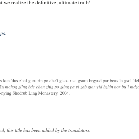
 we realize the definitive, ultimate truth!
pa.
 kun 'dus zhal guru rin po che'i gtsos rtsa gsum brgyud par bcas la gsol 'de
 In
mchog gling bde chen zhig po gling pa yi zab gter yid bzhin nor bu’i mdz
nying Shedrub Ling Monastery, 2004.
led; this title has been added by the translators.