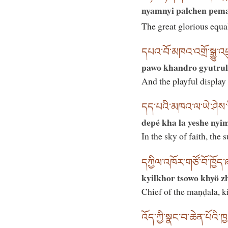
nyamnyi palchen pema
The great glorious equa
དཔའ་བོ་མཁའ་འགྲོ་སྒྱུ་འཕྲ
pawo khandro gyutrul 
And the playful display
དད་པའི་མཁའ་ལ་ཡེ་ཤེས་
depé kha la yeshe nyim
In the sky of faith, the
དཀྱིལ་འཁོར་གཙོ་བོ་ཁྱོད་
kyilkhor tsowo khyö z
Chief of the maṇḍala, k
འོད་ཀྱི་སྣང་བ་ཆེན་པོའི་ཁ