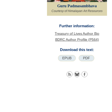
Guru Padmasambhava
Courtesy of Himalayan Art Resources
Further information:
Treasury of Lives Author Bio
BDRC Author Profile (P564)
Download this text:
EPUB
PDF