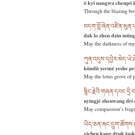
ö kyi nangwa chenpö 
Through the blazing bril
བདག་བློ་ཞེན་འཛིན་མུན་པ་
dak lo zhen dzin mün
May the darkness of my 
ཀུན་འདུས་དབྱེར་མེད་ཡེ་
kündü yermé yeshe pet
May the lotus grove of p
སྙིང་རྗེའི་གཞན་དབང་དྲི་
nyingjé zhenwang dri
May compassion’s fragran
ཡིད་ཅན་རྐང་དྲུག་ཚོགས
yichen kang druk tso