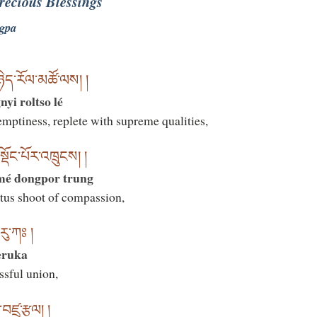
recious Blessings
gpa
ཉིད་རོལ་མཚོ་ལས། །
i roltso lé
emptiness, replete with supreme qualities,
་སྡོང་པོར་འཁྲུངས། །
mé dongpor trung
tus shoot of compassion,
་རུ་ཀཿ །
eruka
ssful union,
ཛྲ་རྩལ། །