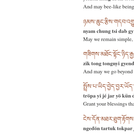
And may bee-like beings
ཉམས་ཆུང་རྩིས་གདབ་འགྱུ
nyam chung tsi dab gy
May we remain simple, 
གཟིགས་མཐོང་སྟོང་ཉིད་རྒ
zik tong tongnyi gyend
And may we go beyond i
སྤྲོས་པ་ཡིད་བྱེད་བྱར་ཡོད
tröpa yi jé jar yö kün
Grant your blessings tha
ངེས་དོན་མཐར་ཐུག་རྟོགས་པ
ngedön tartuk tokpar 