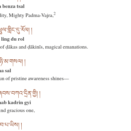
 benza tsal
2
lity, Mighty Padma-Vajra,
ུལ་གླིང་དུ་རོལ། །
ling du rol
 of ḍākas and ḍākinīs, magical emanations.
ཉི་མ་གསལ། །
a sal
 sun of pristine awareness shines—
ཞབས་བཀའ་དྲིན་གྱི། །
hab kadrin gyi
ind gracious one,
ྱབ་པ་ཡིས། །