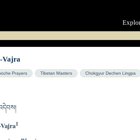
Explo
-Vajra
poche Prayers
Tibetan Masters
Chokgyur Dechen Lingpa
་འདེབས།
1
-Vajra