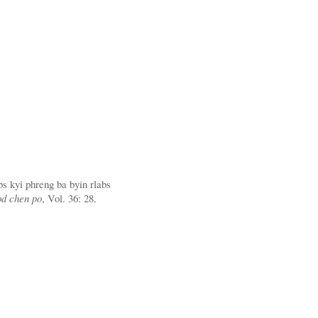
bs kyi phreng ba byin rlabs
od chen po
, Vol. 36: 28.