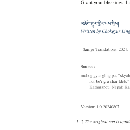
Grant your blessings that
མཆོག་གྱུར་གླིང་པས་བྲིས།
Written by Chokgyur Ling
|
Samye Translations
, 2024.
Source:
mchog gyur gling pa, “skyabs
nor bu'i gru char ldeb.”
Kathmandu, Nepal: Ka-
Version: 1.0-20240807
↑
The original text is untit