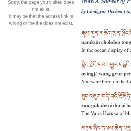
from
A Shower of P
Sorry, the page you visited does
not exist.
by Chokgyur Dechen Lin
It may be that the access link is
wrong or the file does not exist.
རྣམ་ཀུན་མཆོག་ལྡན་སྟོང་
namkün chokden tongny
In the ocean display of 
སྙིང་རྗེའི་དབང་གྱུར་པདྨའི
nyingjé wang gyur pe
You were born on the lo
ཟུང་འཇུག་བདེ་བའི་རྡོ་རྗེ་ཧེ
zungjuk dewé dorjé h
The Vajra Heruka of bli
མཉམ་ཉིད་དཔལ་ཆེན་པདྨ་བ