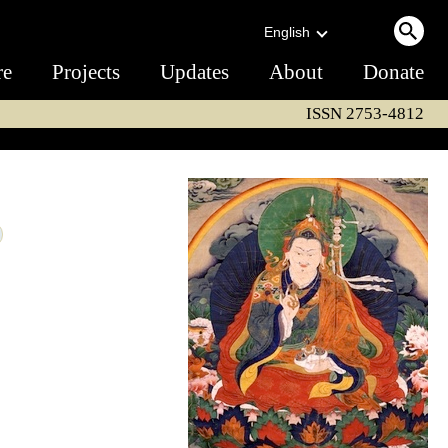
English
re
Projects
Updates
About
Donate
ISSN 2753-4812