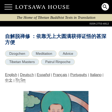
The Home of Tibetan Buddhist Texts in Translation
ISSN 2753-4812
自解脱禅修 ：依靠无上大圆满获得证悟的甚深
方便
Dzogchen
Meditation
Advice
Tibetan Masters
Patrul Rinpoche
English
Deutsch
Español
Français
Português
Italiano
|
|
|
|
|
|
中文
|
བོད་ཡིག