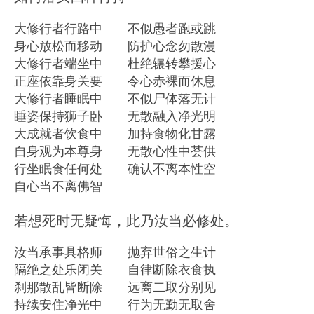
大修行者行路中 不似愚者跑或跳
身心放松而移动 防护心念勿散漫
大修行者端坐中 杜绝辗转攀援心
正座依靠身关要 令心赤裸而休息
大修行者睡眠中 不似尸体落无计
睡姿保持狮子卧 无散融入净光明
大成就者饮食中 加持食物化甘露
自身观为本尊身 无散心性中荟供
行坐眠食任何处 确认不离本性空
自心当不离佛智
若想死时无疑悔，此乃汝当必修处。
汝当承事具格师 抛弃世俗之生计
隔绝之处乐闭关 自律断除衣食执
刹那散乱皆断除 远离二取分别见
持续安住净光中 行为无勤无取舍