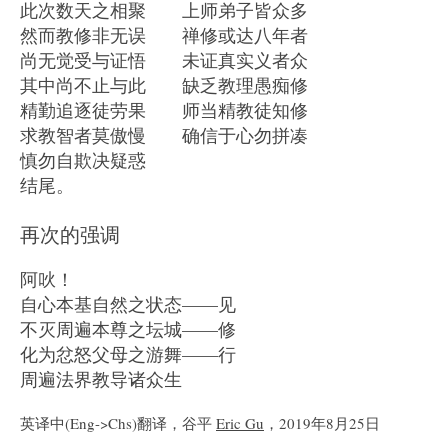
此次数天之相聚 上师弟子皆众多
然而教修非无误 禅修或达八年者
尚无觉受与证悟 未证真实义者众
其中尚不止与此 缺乏教理愚痴修
精勤追逐徒劳果 师当精教徒知修
求教智者莫傲慢 确信于心勿拼凑
慎勿自欺决疑惑
结尾。
再次的强调
阿吙！
自心本基自然之状态——见
不灭周遍本尊之坛城——修
化为忿怒父母之游舞——行
周遍法界教导诸众生
英译中(Eng->Chs)翻译，谷平
Eric Gu
，2019年8月25日