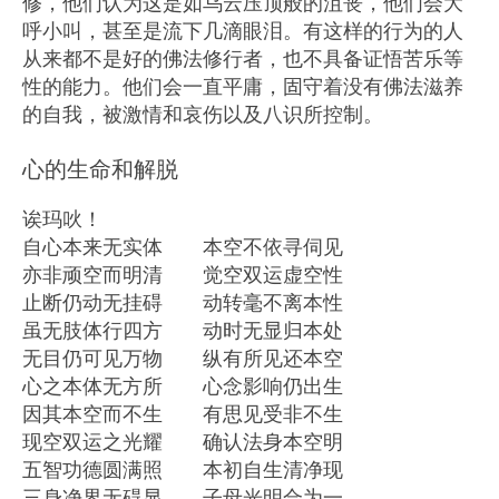
修，他们认为这是如乌云压顶般的沮丧，他们会大
呼小叫，甚至是流下几滴眼泪。有这样的行为的人
从来都不是好的佛法修行者，也不具备证悟苦乐等
性的能力。他们会一直平庸，固守着没有佛法滋养
的自我，被激情和哀伤以及八识所控制。
心的生命和解脱
诶玛吙！
自心本来无实体 本空不依寻伺见
亦非顽空而明清 觉空双运虚空性
止断仍动无挂碍 动转毫不离本性
虽无肢体行四方 动时无显归本处
无目仍可见万物 纵有所见还本空
心之本体无方所 心念影响仍出生
因其本空而不生 有思见受非不生
现空双运之光耀 确认法身本空明
五智功德圆满照 本初自生清净现
三身净界无碍显 子母光明合为一