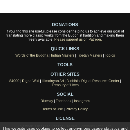
DONATIONS
If you find this site useful, please consider helping us to achieve our goal of
translating more classic works from the Buddhist tradition and making them
freely available.
Please support us on Patreon.
QUICK LINKS
Words of the Buddha
|
Indian Masters
|
Tibetan Masters
|
Topics
TOOLS
OTHER SITES
84000
|
Rigpa Wiki
|
Himalayan Art
|
Buddhist Digital Resource Center
|
Treasury of Lives
SOCIAL
Bluesky
|
Facebook
|
Instagram
Terms of Use
|
Privacy Policy
LICENSE
This work is licensed under a
Creative Commons Attribution-
This website uses cookies to collect anonymous usage statistics and