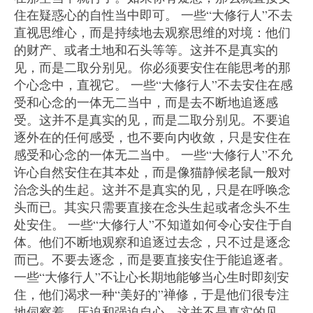
住在疑惑心的自性当中即可。 一些“大修行人”不去
直视思维心，而是持续地去观察思维的对境：他们
的财产、或者土地和石头等等。这并不是真实的
见，而是二取分别见。你必须要安住在能思考的那
个心念中，直视它。 一些“大修行人”不去安住在感
受和心念的一体无二当中，而是去不断地追逐感
受。这并不是真实的见，而是二取分别见。不要追
逐外在的任何感受，也不要向内收敛，只是安住在
感受和心念的一体无二当中。 一些“大修行人”不允
许心自然安住在其本处，而是像猫静候老鼠一般对
治念头的生起。这并不是真实的见，只是在呼唤念
头而已。其实只需要直接在念头生起或者念头不生
处安住。 一些“大修行人”不知道如何令心安住于自
体。他们不断地观察和追逐过去念，只不过是逐念
而已。不要去逐念，而是要直接安住于能追逐者。
一些“大修行人”不让心长期地能够当心生时即刻安
住，他们渴求一种“美好的”禅修，于是他们很专注
地伺察着，压迫和强迫自心。这并不是真实的见，