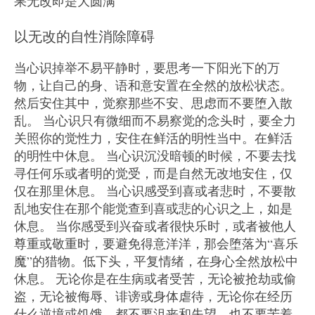
果无改即是大圆满
以无改的自性消除障碍
当心识掉举不易平静时，要思考一下阳光下的万
物，让自己的身、语和意安置在全然的放松状态。
然后安住其中，觉察那些不安、思虑而不要堕入散
乱。 当心识只有微细而不易察觉的念头时，要全力
关照你的觉性力，安住在鲜活的明性当中。在鲜活
的明性中休息。 当心识沉没暗顿的时候，不要去找
寻任何乐或者明的觉受，而是自然无改地安住，仅
仅在那里休息。 当心识感受到喜或者悲时，不要散
乱地安住在那个能觉查到喜或悲的心识之上，如是
休息。 当你感受到兴奋或者很快乐时，或者被他人
尊重或敬重时，要避免得意洋洋，那会堕落为“喜乐
魔”的猎物。低下头，平复情绪，在身心全然放松中
休息。 无论你是在生病或者受苦，无论被抢劫或偷
盗，无论被侮辱、诽谤或身体虐待，无论你在经历
什么逆境或饥饿，都不要沮丧和失望，也不要苦着