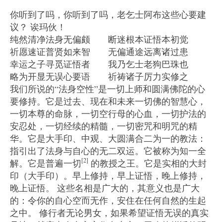
你听到了吗，你听到了吗，老乞士阿布这些心要建
议？ 诶玛伙！
纯然清净法身无偏颇 断迷根本证悟本初觉
祈愿速证普贤如来智 无偏通途远离诸过患
幸运之子寻觅证悟者 我乃乞士老狗巴珠也
略为开显无误心要语 祈祷诸子厉力实修之
我们所说的“法身空性”是一切上师和圆满佛陀的心
要修持。它是过去、现在和未来一切佛的智慧心，
一切本尊的命脉，一切空行母的心血，一切护法的
安忍处，一切经续的精髓，一切密咒和明咒的精
华。它是大手印、中观、大圆满合二为一的教法：
指引出了法身与自心的无二双运。它被称为知一全
[2]
解。它是普遍一切
的教授之王。它是实相的大封
印（大手印）。早上修持，早上证悟，晚上修持，
晚上证悟。 这些名相是广大的，其意义也是广大
的：令你的自心空而无作，安住在任何自然的生起
之中。 修行者无论男女，如果希望证悟无误的真实