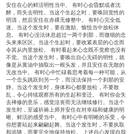
安住在心的鲜活明性当中。 有时心会昏默或者沈
醉，而失去明性。当这个生起之时，要唤回觉性的
明清，然后安住在赤裸无修整中。 有时心完全低
迷。当这个发生时，要在激励、愉悦当中放松休
息。 有时心没法休息超过一两个刹那，而微细的念
头来来区区。当这个生起时，要收紧表层的心念而
令其从内里放松。 有时看起来心念既不觉察也没有
不觉。当这个发生时，要唤出自心无碍的明性，就
像是从黄油中抽取出一根头发，并且安住在无散的
无改当中。 有时心中忙碌着思考着每一种可能，从
一个念头跳跃到另一个，而没法保持一个刹那的安
静。当这个发生时，身体和心都要放松，不要散
乱，令心持续观察所有的生起和变迁。 有时你会失
去禅修的意乐，感觉沮丧而无法继续修行。当这个
发生时，至诚祈祷上师并安住在对幸福和健康的明
晰、鲜活的感受当中。 有时心中有明晰的乐受，令
你想要站起来翩翩起舞。当这个发生时，不要执取
和追随，而要完全地保持放松。 上述自心发现自我