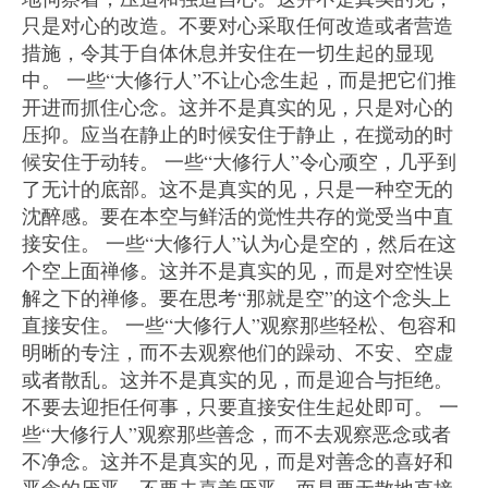
只是对心的改造。不要对心采取任何改造或者营造
措施，令其于自体休息并安住在一切生起的显现
中。 一些“大修行人”不让心念生起，而是把它们推
开进而抓住心念。这并不是真实的见，只是对心的
压抑。应当在静止的时候安住于静止，在搅动的时
候安住于动转。 一些“大修行人”令心顽空，几乎到
了无计的底部。这不是真实的见，只是一种空无的
沈醉感。要在本空与鲜活的觉性共存的觉受当中直
接安住。 一些“大修行人”认为心是空的，然后在这
个空上面禅修。这并不是真实的见，而是对空性误
解之下的禅修。要在思考“那就是空”的这个念头上
直接安住。 一些“大修行人”观察那些轻松、包容和
明晰的专注，而不去观察他们的躁动、不安、空虚
或者散乱。这并不是真实的见，而是迎合与拒绝。
不要去迎拒任何事，只要直接安住生起处即可。 一
些“大修行人”观察那些善念，而不去观察恶念或者
不净念。这并不是真实的见，而是对善念的喜好和
恶念的厌恶。不要去喜善厌恶，而是要无散地直接