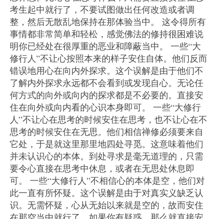
考生起中就行了，不要试图做出任何改造或者调
整，然后无散乱地保持在那体验当中。 这令得所有
事情都非常简单和轻松，感觉佛法的修持很困难说
明你已经处在很厚重的恶业和障蔽当中。 一些“大
修行人”不让心按照本来的样子安住自体。他们反而
错误地用心在向内外探求。这个误解是由于他们不
了解内外探求永远都不会看到或发现自心。无论任
何方式的向外或向内的探求都是不必要的。直接安
住在向外或向内看的心识本身即可。 一些“大修行
人”不让心在思考的时候安住在思考，也不让心在不
思考的时候安住在无思。他们相信禅修必须要来自
它处，于是就这里那里地四处寻觅。这意味着他们
并未认识心的本体。到处寻求是毫无道理的，只需
要令心直接在思考中休息，或者在无思处休息即
可。 一些“大修行人”不相信心的本体是空，他们对
此一直有所怀疑。这个误解是由于对真实义缺乏认
识。无需怀疑，心从无始以来就是空的，故而安住
在那空当中就行了。如果你有疑惑，那么就直接安