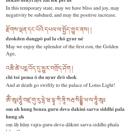
In this temporary state, may we have bliss and joy, may
negativity be subdued, and may the positive increase.
རྫོགས་ལྡན་དང་པོའི་དཔལ་ལ་སྤྱོད་གྱུར་ནས། །
dzokden dangpö pal la chö gyur né
May we enjoy the splendor of the first eon, the Golden
Age,
འཆི་ཚེ་པདྨ་འོད་དུ་མྱུར་བགྲོད་ཤོག །
chi tsé pema ö du nyur drö shok
And at death go swiftly to the palace of Lotus Light!
ཨོྃ་ཨཱཿཧཱུྃ་བཛྲ་གུ་རུ་དྷེ་ཝ་དྷཱ་ཀི་ནཱི་སརྦ་སིདྡྷི་ཕ་ལ་ཧཱུྃ་ཨཱཿ
om ah hung benza guru deva dakini sarva siddhi pala
hung ah
oṃ āḥ hūṃ vajra-guru-deva-ḍākini sarva-siddhi-phala