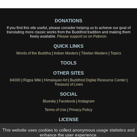
DONATIONS
If you find this site useful, please consider helping us to achieve our goal of
translating more classic works from the Buddhist tradition and making them
freely available.
Please support us on Patreon.
QUICK LINKS
Words of the Buddha
|
Indian Masters
|
Tibetan Masters
|
Topics
TOOLS
OTHER SITES
84000
|
Rigpa Wiki
|
Himalayan Art
|
Buddhist Digital Resource Center
|
Treasury of Lives
SOCIAL
Bluesky
|
Facebook
|
Instagram
Terms of Use
|
Privacy Policy
LICENSE
This work is licensed under a
Creative Commons Attribution-
This website uses cookies to collect anonymous usage statistics and
NonCommercial 4.0 International License
.
enhance the user experience.