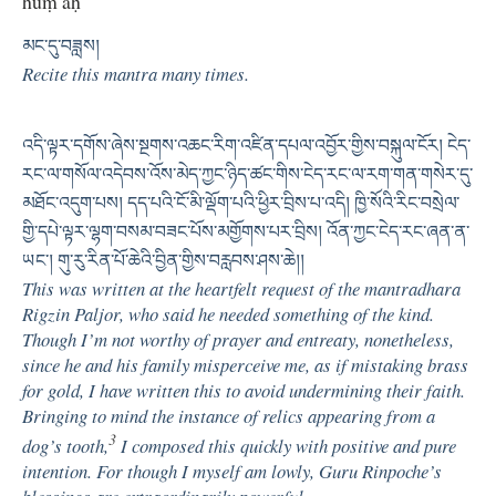
hūṃ āḥ
མང་དུ་བཟླས།
Recite this mantra many times.
འདི་ལྟར་དགོས་ཞེས་སྔགས་འཆང་རིག་འཛིན་དཔལ་འབྱོར་གྱིས་བསྐུལ་ངོར། ངེད་
རང་ལ་གསོལ་འདེབས་འོས་མེད་ཀྱང་ཉིད་ཚང་གིས་ངེད་རང་ལ་རག་གན་གསེར་དུ་
མཐོང་འདུག་པས། དད་པའི་ངོ་མི་ལྡོག་པའི་ཕྱིར་བྲིས་པ་འདི། ཁྱི་སོའི་རིང་བསྲེལ་
གྱི་དཔེ་ལྟར་ལྷག་བསམ་བཟང་པོས་མགྱོགས་པར་བྲིས། འོན་ཀྱང་ངེད་རང་ཞན་ན་
ཡང་། གུ་རུ་རིན་པོ་ཆེའི་བྱིན་གྱིས་བརླབས་ཤས་ཆེ།།
This was written at the heartfelt request of the mantradhara
Rigzin Paljor, who said he needed something of the kind.
Though I’m not worthy of prayer and entreaty, nonetheless,
since he and his family misperceive me, as if mistaking brass
for gold, I have written this to avoid undermining their faith.
Bringing to mind the instance of relics appearing from a
3
dog’s tooth,
I composed this quickly with positive and pure
intention. For though I myself am lowly, Guru Rinpoche’s