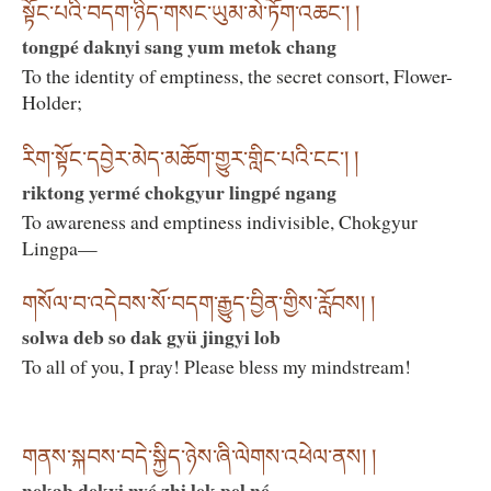
སྟོང་པའི་བདག་ཉིད་གསང་ཡུམ་མེ་ཏོག་འཆང་། །
tongpé daknyi sang yum metok chang
To the identity of emptiness, the secret consort, Flower-
Holder;
རིག་སྟོང་དབྱེར་མེད་མཆོག་གྱུར་གླིང་པའི་ངང་། །
riktong yermé chokgyur lingpé ngang
To awareness and emptiness indivisible, Chokgyur
Lingpa—
གསོལ་བ་འདེབས་སོ་བདག་རྒྱུད་བྱིན་གྱིས་རློབས། །
solwa deb so dak gyü jingyi lob
To all of you, I pray! Please bless my mindstream!
གནས་སྐབས་བདེ་སྐྱིད་ཉེས་ཞི་ལེགས་འཕེལ་ནས། །
nekab dekyi nyé zhi lek pel né