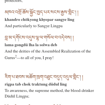
protectors,
མཁའ་འགྲོ་ཆོས་སྐྱོང་ཁྱད་པར་སངས་རྒྱས་གླིང་། །
khandro chökyong khyepar sangye ling
And particularly to Sangye Lingpa
བླ་མ་དགོངས་འདུས་ལྷ་ལ་གསོལ་བ་འདེབས། །
lama gongdü lha la solwa deb
And the deities of the Assembled Realization of the
2
Gurus
—to all of you, I pray!
རིག་པ་ཐབས་མཆོག་ཁྲག་འཐུང་བདུད་འདུལ་གླིང་། །
rigpa tab chok traktung düdul ling
To awareness, the supreme method, the blood-drinker
Düdül Lingpa;