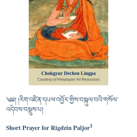
Chokgyur Dechen Lingpa
Courtesy of Himalayan Art Resources
༄༅། །རིག་འཛིན་དཔལ་འབྱོར་གྱིས་བསྐུལ་བའི་གསོལ་
འདེབས་བསྡུས་པ།
1
Short Prayer for Rigdzin Paljor