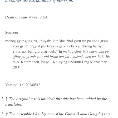
blessings are extraordinarily powerful.
|
Samye Translations
, 2024.
Source:
mchog gyur gling pa, “skyabs kun 'dus zhal guru rin po che'i gtsos
rtsa gsum brgyud par bcas la gsol 'debs kyi phreng ba byin
rlabs nor bu'i gru char ldeb.” In
mchog gling bde chen zhig po
gling pa yi zab gter yid bzhin nor bu’i mdzod chen po
, Vol. 36:
5–6. Kathmandu, Nepal: Ka-nying Shedrub Ling Monastery,
2004.
Version: 1.0-20240513
↑
The original text is untitled; this title has been added by the
translator.
↑
The Assembled Realization of the Gurus (Lama Gongdü) is a