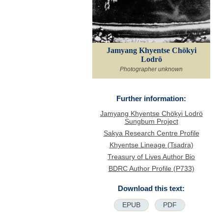
Jamyang Khyentse Chökyi
Lodrö
Photographer unknown
Further information:
Jamyang Khyentse Chökyi Lodrö
Sungbum Project
Sakya Research Centre Profile
Khyentse Lineage (Tsadra)
Treasury of Lives Author Bio
BDRC Author Profile (P733)
Download this text:
EPUB
PDF