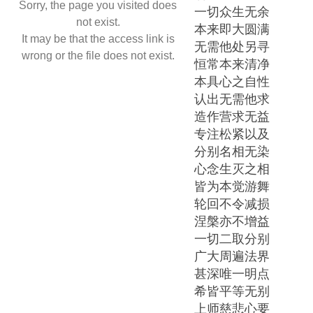
Sorry, the page you visited does
一切众生无余
not exist.
本来即大圆满
It may be that the access link is
无需他处另寻
wrong or the file does not exist.
恒常本来清净
本具心之自性
认出无需他求
造作营求无益
专注松紧以及
分别名相无染
心念生灭之相
皆为本觉游舞
轮回不令减损
涅槃亦不增益
一切二取分别
广大周遍法界
甚深唯一明点
希皆平等无别
上师慈悲心要