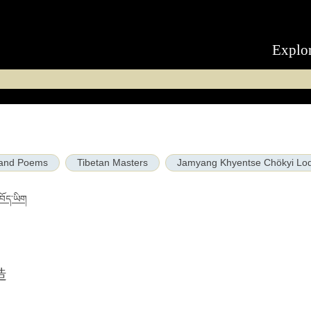
Explo
and Poems
Tibetan Masters
Jamyang Khyentse Chökyi Lo
བོད་ཡིག
造