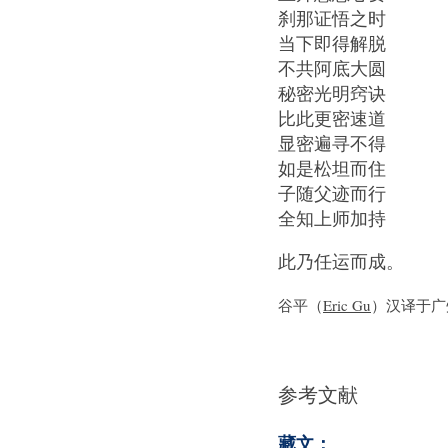
刹那证悟之时
当下即得解脱
不共阿底大圆
秘密光明窍诀
比此更密速道
显密遍寻不得
如是松坦而住
子随父迹而行
全知上师加持
此乃任运而成。
谷平（
Eric Gu
）汉译于广州
参考文献
藏文：