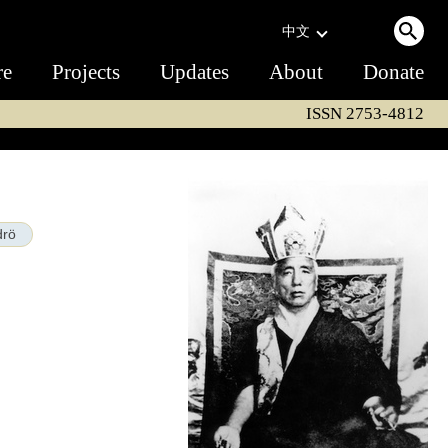
中文
re
Projects
Updates
About
Donate
ISSN 2753-4812
drö