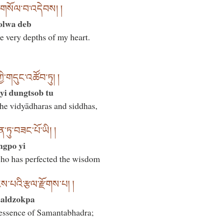
ས་གསོལ་བ་འདེབས། །
olwa deb
e very depths of my heart.
ི་གདུང་འཚོབ་ཏུ། །
yi dungtsob tu
the vidyādharas and siddhas,
ཏུ་བཟང་པོ་ཡི། །
ngpo yi
who has perfected the wisdom
ས་པའི་རྩལ་རྫོགས་པ། །
saldzokpa
t-essence of Samantabhadra;