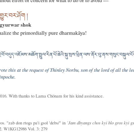
thout effort or concern for what to do or to avoid —
གྱུར་བར་ཤོག །
 gyurwar shok
ualize the primordially pure dharmakāya!
་བོ་བདུད་འཇོམས་མཆོག་སྤྲུལ་རིན་པོ་ཆེའི་སྐུ་སྲས་ཕྲིན་ལས་ནོར་བུ་ནས་གསུང་བསྐུལ་ངོར
e this at the request of Thinley Norbu, son of the lord of all the 
inpoche.
2016. With thanks to Lama Chönam for his kind assistance.
os. "zab don rtogs pa'i gsol 'debs/" in
’Jam dbyangs chos kyi blo gros kyi g
2. W1KG12986 Vol. 3: 279