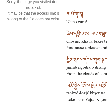
Sorry, the page you visited does
not exist.
ན་མོ་གུ་རུ།
It may be that the access link is
wrong or the file does not exist.
Namo guru!
ཆོས་དབྱིངས་མཁའ་ལ་ཐུགས་ར
chöying kha la tukjé tr
You cause a pleasant ra
བྱིན་རླབས་དངོས་གྲུབ་སྦ
jinlab ngödrub drang
From the clouds of com
མཚོ་སྐྱེས་རྡོ་རྗེ་མཁྱེན་བརྩ
tsokyé dorjé khyentsé
Lake-born Vajra, Khye