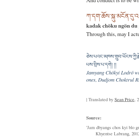
And conduct is to be wi
ཀ་དག་ཆོས་སྐུ་མངོན་དུ་འ
kadak chöku ngön du
Through this, may I act
ཅེས་པའང་མཁས་གྲུབ་ཡོངས་ཀྱི་རྗེ
པས་བྲིས་པ་དགེ། །།
Jamyang Chökyi Lodrö wrot
ones, Dudjom Choktrul R
| Translated by
Sean Price
, 
Source:
'Jam dbyangs chos kyi blo gr
Khyentse Labrang, 201