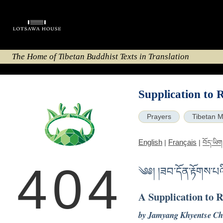
The Home of Tibetan Buddhist Texts in Translation
Supplication to 
Prayers
Tibetan M
English
Français
|
|
བོད་ཡིག
404
༄༅། །ཟབ་དོན་རྟོགས་པ
A Supplication to R
by Jamyang Khyentse Ch