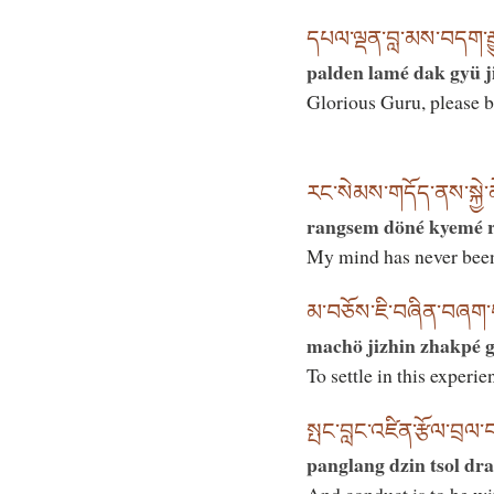
དཔལ་ལྡན་བླ་མས་བདག་རྒྱུད
palden lamé dak gyü j
Glorious Guru, please bl
རང་སེམས་གདོད་ནས་སྐྱེ་མ
rangsem döné kyemé r
My mind has never been 
མ་བཅོས་ཇི་བཞིན་བཞག་པའ
machö jizhin zhakpé
To settle in this experi
སྤང་བླང་འཛིན་རྩོལ་བྲལ་བའ
panglang dzin tsol dr