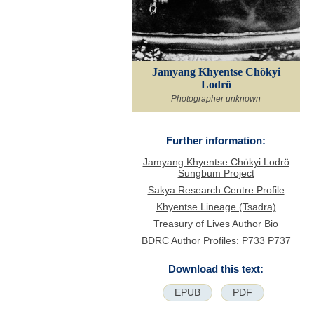
Jamyang Khyentse Chökyi
Lodrö
Photographer unknown
Further information:
Jamyang Khyentse Chökyi Lodrö
Sungbum Project
Sakya Research Centre Profile
Khyentse Lineage (Tsadra)
Treasury of Lives Author Bio
BDRC Author Profiles:
P733
P737
Download this text:
EPUB
PDF