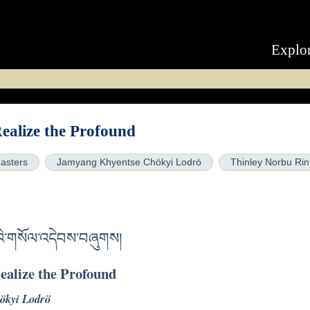
Explo
Realize the Profound
asters
Jamyang Khyentse Chökyi Lodrö
Thinley Norbu Ri
འི་གསོལ་འདེབས་བཞུགས།
ealize the Profound
ökyi Lodrö