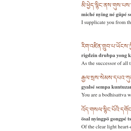
མི་ཕྱེད་སྙིང་ནས་གུས་པ
miché nying né güpé s
I supplicate you from th
རིག་འཛིན་གྲུབ་པ་ཡོངས་ཀྱ
rigdzin drubpa yong k
As the successor of all 
རྒྱལ་སྲས་སེམས་དཔའ་ཀུན་
gyalsé sempa kuntuza
You are a bodhisattva 
འོད་གསལ་སྙིང་པོའི་དགོང
ösal nyingpö gongpé t
Of the clear light hear