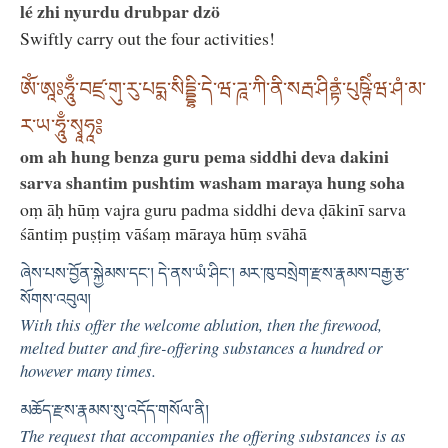
lé zhi nyurdu drubpar dzö
Swiftly carry out the four activities!
ཨོཾ་ཨཱཿཧཱུྃ་བཛྲ་གུ་རུ་པདྨ་སིདྡྷི་དེ་ཝ་ཌཱ་ཀི་ནི་སརྦ་ཤིནྟཾ་པུཥྚིཾ་ཝ་ཤཾ་མ་
ར་ཡ་ཧཱུྃ་སྭཱཧཱ༔
om ah hung benza guru pema siddhi deva dakini
sarva shantim pushtim washam maraya hung soha
oṃ āḥ hūṃ vajra guru padma siddhi deva ḍākinī sarva
śāntiṃ puṣṭiṃ vāśaṃ māraya hūṃ svāhā
ཞེས་པས་བྱོན་སྐྱེམས་དང་། དེ་ནས་ཡཾ་ཤིང་། མར་ཁུ་བསྲེག་རྫས་རྣམས་བརྒྱ་རྩ་
སོགས་འབུལ།
With this offer the welcome ablution, then the firewood,
melted butter and fire-offering substances a hundred or
however many times.
མཆོད་རྫས་རྣམས་སུ་འདོད་གསོལ་ནི།
The request that accompanies the offering substances is as