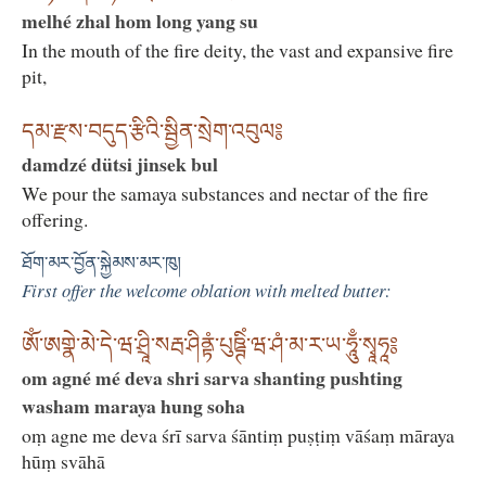
melhé zhal hom long yang su
In the mouth of the fire deity, the vast and expansive fire
pit,
དམ་རྫས་བདུད་རྩིའི་སྦྱིན་སྲེག་འབུལ༔
damdzé dütsi jinsek bul
We pour the samaya substances and nectar of the fire
offering.
ཐོག་མར་བྱོན་སྐྱེམས་མར་ཁུ།
First offer the welcome oblation with melted butter:
ཨོཾ་ཨགྣེ་མེ་དེ་ཝ་ཤྲཱི་སརྦ་ཤིནྟཾ་པུཋྚིཾ་ཝ་ཤཾ་མ་ར་ཡ་ཧཱུྃ་སྭཱཧཱ༔
om agné mé deva shri sarva shanting pushting
washam maraya hung soha
oṃ agne me deva śrī sarva śāntiṃ puṣṭiṃ vāśaṃ māraya
hūṃ svāhā