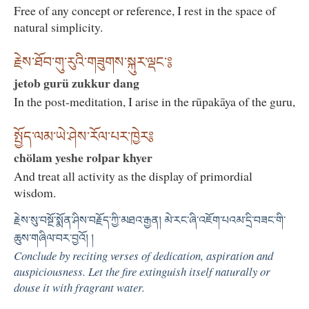
Free of any concept or reference, I rest in the space of
natural simplicity.
རྗེས་ཐོབ་གུ་རུའི་གཟུགས་སྐུར་ལྡང་༔
jetob gurü zukkur dang
In the post-meditation, I arise in the rūpakāya of the guru,
སྤྱོད་ལམ་ཡེ་ཤེས་རོལ་པར་ཁྱེར༔
chölam yeshe rolpar khyer
And treat all activity as the display of primordial
wisdom.
རྗེས་སུ་བསྔོ་སྨོན་ཤིས་བརྗོད་ཀྱི་མཐའ་རྒྱན། མེ་རང་ཞི་འཇོག་པའམ་དྲི་བཟང་གི་
ཆུས་གཞིལ་བར་བྱའོ། །
Conclude by reciting verses of dedication, aspiration and
auspiciousness. Let the fire extinguish itself naturally or
douse it with fragrant water.