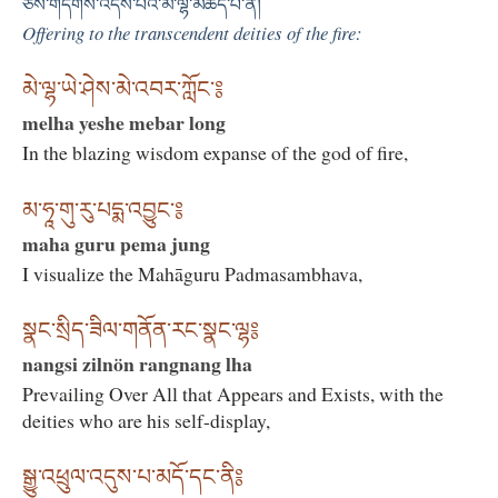
ཅེས་གདགས་འདས་པའི་མེ་ལྷ་མཆོད་པ་ནི།
Offering to the transcendent deities of the fire:
མེ་ལྷ་ཡེ་ཤེས་མེ་འབར་ཀློང་༔
melha yeshe mebar long
In the blazing wisdom expanse of the god of fire,
མ་ཧཱ་གུ་རུ་པདྨ་འབྱུང་༔
maha guru pema jung
I visualize the Mahāguru Padmasambhava,
སྣང་སྲིད་ཟིལ་གནོན་རང་སྣང་ལྷ༔
nangsi zilnön rangnang lha
Prevailing Over All that Appears and Exists, with the
deities who are his self-display,
སྒྱུ་འཕྲུལ་འདུས་པ་མདོ་དང་ནི༔