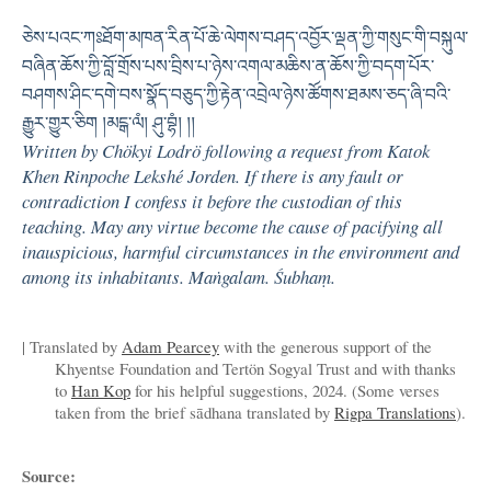
ཅེས་པའང་ཀཿཐོག་མཁན་རིན་པོ་ཆེ་ལེགས་བཤད་འབྱོར་ལྡན་ཀྱི་གསུང་གི་བསྐུལ་
བཞིན་ཆོས་ཀྱི་བློ་གྲོས་པས་བྲིས་པ་ཉེས་འགལ་མཆིས་ན་ཆོས་ཀྱི་བདག་པོར་
བཤགས་ཤིང་དགེ་བས་སྣོད་བཅུད་ཀྱི་རྟེན་འབྲེལ་ཉེས་ཚོགས་ཐམས་ཅད་ཞི་བའི་
རྒྱུར་གྱུར་ཅིག །མངྒ་ལཾ། ཤུ་བྷཾ། །།
Written by Chökyi Lodrö following a request from Katok
Khen Rinpoche Lekshé Jorden. If there is any fault or
contradiction I confess it before the custodian of this
teaching. May any virtue become the cause of pacifying all
inauspicious, harmful circumstances in the environment and
among its inhabitants. Maṅgalam. Śubhaṃ.
| Translated by
Adam Pearcey
with the generous support of the
Khyentse Foundation and Tertön Sogyal Trust and with thanks
to
Han Kop
for his helpful suggestions, 2024. (Some verses
taken from the brief sādhana translated by
Rigpa Translations
).
Source: