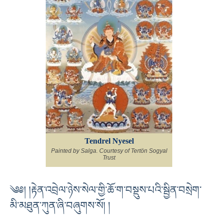
Tendrel Nyesel
Painted by Salga. Courtesy of Tertön Sogyal
Trust
༄༅། །རྟེན་འབྲེལ་ཉེས་སེལ་གྱི་ཆོ་ག་བསྡུས་པའི་སྦྱིན་བསྲེག་
མི་མཐུན་ཀུན་ཞི་བཞུགས་སོ། །