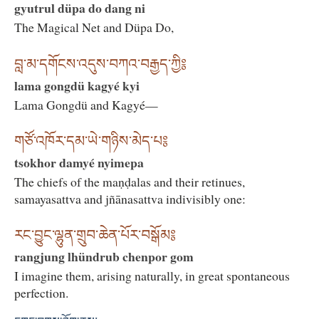
gyutrul düpa do dang ni
The Magical Net and Düpa Do,
བླ་མ་དགོངས་འདུས་བཀའ་བརྒྱད་ཀྱི༔
lama gongdü kagyé kyi
Lama Gongdü and Kagyé—
གཙོ་འཁོར་དམ་ཡེ་གཉིས་མེད་པ༔
tsokhor damyé nyimepa
The chiefs of the maṇḍalas and their retinues,
samayasattva and jñānasattva indivisibly one:
རང་བྱུང་ལྷུན་གྲུབ་ཆེན་པོར་བསྒོམ༔
rangjung lhündrub chenpor gom
I imagine them, arising naturally, in great spontaneous
perfection.