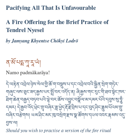
Pacifying All That Is Unfavourable
A Fire Offering for the Brief Practice of
Tendrel Nyesel
by Jamyang Khyentse Chökyi Lodrö
ན་མོ་པདྨ་ཀཱ་རཱ་ཡཾ།
Namo padmākarāya!
དེ་ལ་རྟེན་འབྲེལ་ཉེས་སེལ་གྱི་ཆོ་ག་བསྡུས་པ་དང་འབྲེལ་བའི་སྦྱིན་སྲེག་གཏེར་
གཞུང་ལས་ཅུང་ཟད་རྒྱས་པར་སྤྲོ་བར་འདོད་ན། ཞི་རྒྱས་གང་རུང་གི་ཐབ་སྟེང་ཁར་
ཐིག་ཆེན་བརྒྱད་བཏབ་པའི་ལྟེ་བར་ཆོས་འབྱུང་བསྣོལ་མ་དམར་པོའི་དབུས་སུ་ཧཱུྃ་
དམར། དེ་རྒྱབ་འོད་ཕྲེང་གྲྭ་བཞིར་ཟླ་ཕྱེད་རྡོ་རྗེ་བྲིས་པ་དང་བུད་ཤིང་ཟླུམ་པོའམ་གྲུ་
བཞིར་བརྩེགས། ཡམ་ཤིང་མར་ཁུ་བསྲེག་རྫས་སྣ་ཚོགས་དཔལ་འབར་རྣམས་འདུ་
བྱས་ལ།
Should you wish to practise a version of the fire ritual