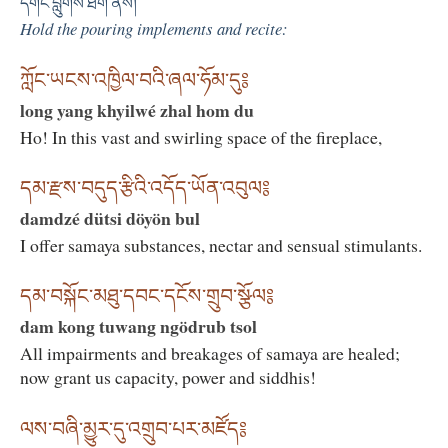
དགང་བླུགས་ཐོག་ནས།
Hold the pouring implements and recite:
ཀློང་ཡངས་འཁྱིལ་བའི་ཞལ་ཧོམ་དུ༔
long yang khyilwé zhal hom du
Ho! In this vast and swirling space of the fireplace,
དམ་རྫས་བདུད་རྩིའི་འདོད་ཡོན་འབུལ༔
damdzé dütsi döyön bul
I offer samaya substances, nectar and sensual stimulants.
དམ་བསྐོང་མཐུ་དབང་དངོས་གྲུབ་སྩོལ༔
dam kong tuwang ngödrub tsol
All impairments and breakages of samaya are healed;
now grant us capacity, power and siddhis!
ལས་བཞི་མྱུར་དུ་འགྲུབ་པར་མཛོད༔