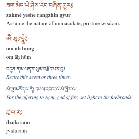
ཟག་མེད་ཡེ་ཤེས་རང་བཞིན་གྱུར༔
zakmé yeshe rangzhin gyur
Assume the nature of immaculate, pristine wisdom.
ཨོཾ་ཨཱཿ་ཧཱུྃ༔
om ah hung
oṃ āḥ hūṃ
བདུན་ནམ་ལན་གསུམ་བརྗོད་པར་བྱ༔
Recite this seven or three times.
མེ་ལྷ་མཆོད་པ་ནི། དཔལ་འབར་ལ་མེ་སྤོར་ལ།
For the offering to Agni, god of fire, set light to the firebrands.
ཛྭ་ལ་རཾ༔
dzola ram
jvala raṃ