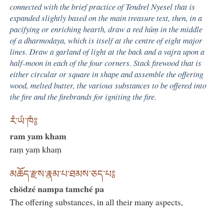
connected with the brief practice of Tendrel Nyesel that is
expanded slightly based on the main treasure text, then, in a
pacifying or enriching hearth, draw a red hūṃ in the middle
of a dharmodaya, which is itself at the centre of eight major
lines. Draw a garland of light at the back and a vajra upon a
half-moon in each of the four corners. Stack firewood that is
either circular or square in shape and assemble the offering
wood, melted butter, the various substances to be offered into
the fire and the firebrands for igniting the fire.
རཾ་ཡཾ་ཁཾ༔
ram yam kham
raṃ yaṃ khaṃ
མཆོད་རྫས་རྣམ་པ་ཐམས་ཅད་པ༔
chödzé nampa tamché pa
The offering substances, in all their many aspects,