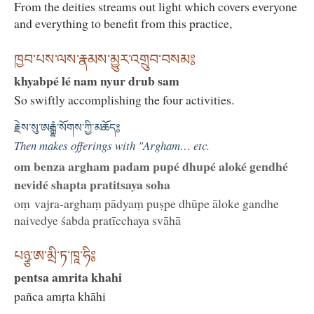
From the deities streams out light which covers everyone
and everything to benefit from this practice,
ཁྱབ་པས་ལས་རྣམས་མྱུར་འགྲུབ་བསམ༔
khyabpé lé nam nyur drub sam
So swiftly accomplishing the four activities.
རྗེས་སུ་ཨརྒྷཾ་སོགས་ཀྱི་མཆོད༔
Then makes offerings with "Argham… etc.
om benza argham padam pupé dhupé aloké gendhé
nevidé shapta pratitsaya soha
oṃ vajra-arghaṃ pādyaṃ puṣpe dhūpe āloke gandhe
naivedye śabda pratīcchaya svāhā
པཉྩ་ཨ་མྲི་ཏ་ཁཱ་ཧི༔
pentsa amrita khahi
pañca amṛta khāhi