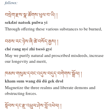
follows:
བསྲེག་རྫས་སྣ་ཚོགས་ཕུལ་བ་ཡི། །
sekdzé natsok pulwa yi
Through offering these various substances to be burned,
བཅས་རང་ཉེས་ཞི་ཚེ་བསོད་རྒྱས། །
ché rang nyé zhi tsesö gyé
May we purify natural and proscribed misdeeds, increase
our longevity and merit,
ཁམས་གསུམ་དབང་འདུས་བདུད་བགེགས་སྒྲོལ། །
kham sum wang dü dü gek drol
Magnetize the three realms and liberate demons and
obstructing forces.
སྟོབས་དང་རྫུ་འཕྲུལ་ཤེས་བློ་འཕེལ། །