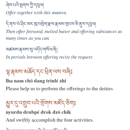
ཞེས་པའི་སྔགས་ཀྱི་དབུལ།
Offer together with this mantra.
དེ་ནས་ཡཾ་ཤིང་མར་ཁུ་བསྲེག་རྫས་རྣམས་གྲངས་ཅི་ནུས་དབུལ།
Then offer firewood, melted butter and offering substances as
many times as you can.
མཚམས་རྣམས་སུ་འདོད་གསོལ་ནི།
In periods between offering recite the request:
ལྷ་རྣམས་མཆོད་དང་ཕྲིན་ལས་བཞི༔
lha nam chö dang trinlé zhi
Please help us to perform the offerings to the deities
མྱུར་དུ་འགྲུབ་པའི་གྲོགས་མཛོད་ཅིག༔
nyurdu drubpé drok dzö chik
And swiftly accomplish the four activities.