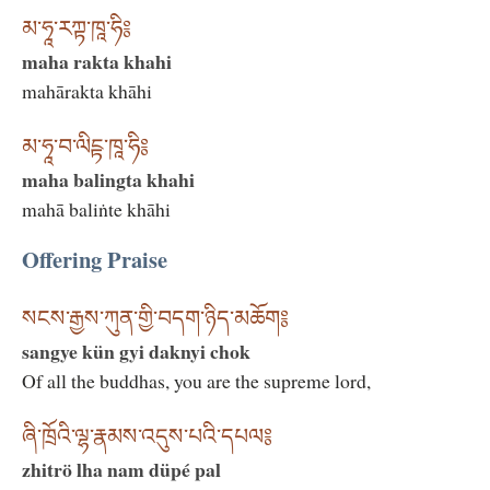
མ་ཧཱ་རཀྟ་ཁཱ་ཧི༔
maha rakta khahi
mahārakta khāhi
མ་ཧཱ་བ་ལིངྟ་ཁཱ་ཧི༔
maha balingta khahi
mahā baliṅte khāhi
Offering Praise
སངས་རྒྱས་ཀུན་གྱི་བདག་ཉིད་མཆོག༔
sangye kün gyi daknyi chok
Of all the buddhas, you are the supreme lord,
ཞི་ཁྲོའི་ལྷ་རྣམས་འདུས་པའི་དཔལ༔
zhitrö lha nam düpé pal