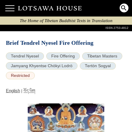
The Home of Tibetan Buddhist Texts in Translation
ISSN 2753-4812
Brief Tendrel Nyesel Fire Offering
Tendrel Nyesel
Fire Offering
Tibetan Masters
Jamyang Khyentse Chökyi Lodrö
Tertön Sogyal
Restricted
English
|
བོད་ཡིག