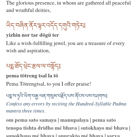
The glorious presence, in whom are gathered all peaceful
and wrathful deities,
ཡིད་བཞིན་ནོར་ལྟར་འདོད་དགུའི་གཏེར༔
yizhin nor tar dögü ter
Like a wish-fulfilling jewel, you are a treasure of every
wish and aspiration,
པདྨ་ཐོད་ཕྲེང་རྩལ་ལ་བསྟོད༔
pema tötreng tsal la tö
Pema Tötrengtsal, to you I offer praise!
པདྨ་ས་ཏྭའི་ཡིག་བརྒྱ་ལན་གསུམ་བརྗོད་པས་ནོངས་པས་བཤགས༔
Confess any errors by reciting the Hundred-Syllable Padma
mantra three times.
om pema sato samaya | manupalaya | pema sato
tenopa tishta dridho mé bhava | sutokhayo mé bhava |
supokhayo mé bhava | anurakto mé bhava | sarva