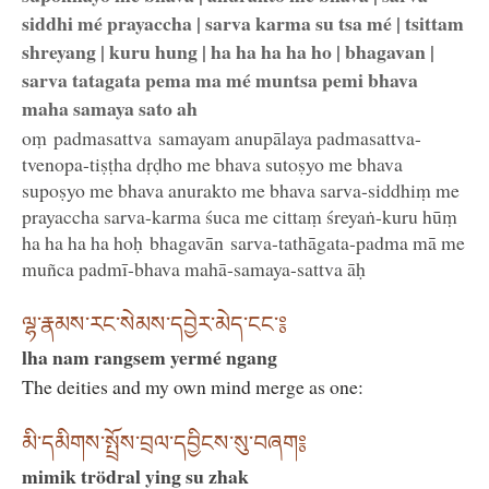
siddhi mé prayaccha | sarva karma su tsa mé | tsittam
shreyang | kuru hung | ha ha ha ha ho | bhagavan |
sarva tatagata pema ma mé muntsa pemi bhava
maha samaya sato ah
oṃ padmasattva samayam anupālaya padmasattva-
tvenopa-tiṣṭha dṛḍho me bhava sutoṣyo me bhava
supoṣyo me bhava anurakto me bhava sarva-siddhiṃ me
prayaccha sarva-karma śuca me cittaṃ śreyaṅ-kuru hūṃ
ha ha ha ha hoḥ bhagavān sarva-tathāgata-padma mā me
muñca padmī-bhava mahā-samaya-sattva āḥ
ལྷ་རྣམས་རང་སེམས་དབྱེར་མེད་ངང་༔
lha nam rangsem yermé ngang
The deities and my own mind merge as one:
མི་དམིགས་སྤྲོས་བྲལ་དབྱིངས་སུ་བཞག༔
mimik trödral ying su zhak