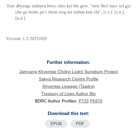
'Jam dbyangs mkhyen brtse chos kyi blo gros. "rten 'brel nyes sel gyi
cho ga bsdus pa’i sbyin sreg mi mthun kun zhi", [s.l.]: [s.n.],
[n.d.].
Version: 1.2-20251028
Further information:
Jamyang Khyentse Chökyi Lodrö Sungbum Project
Sakya Research Centre Profile
Khyentse Lineage (Tsadra)
Treasury of Lives Author Bio
BDRC Author Profiles:
P733
P5970
Download this text:
EPUB
PDF