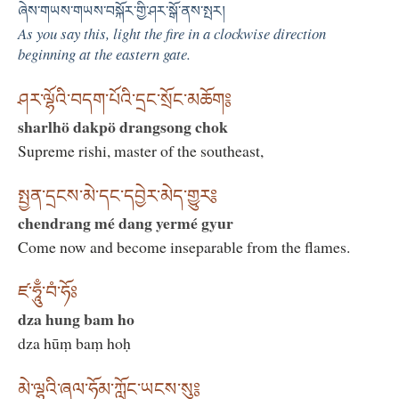
ཞེས་གཡས་གཡས་བསྐོར་གྱི་ཤར་སྒོ་ནས་སྤར།
As you say this, light the fire in a clockwise direction
beginning at the eastern gate.
ཤར་ལྷོའི་བདག་པོའི་དྲང་སྲོང་མཆོག༔
sharlhö dakpö drangsong chok
Supreme rishi, master of the southeast,
སྤྱན་དྲངས་མེ་དང་དབྱེར་མེད་གྱུར༔
chendrang mé dang yermé gyur
Come now and become inseparable from the flames.
ཛ་ཧཱུྃ་བཾ་ཧོཿ
dza hung bam ho
dza hūṃ baṃ hoḥ
མེ་ལྷའི་ཞལ་ཧོམ་ཀློང་ཡངས་སུ༔