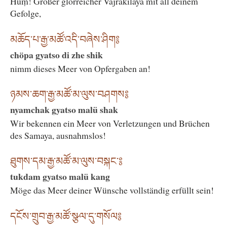
Hūṃ! Großer glorreicher Vajrakīlaya mit all deinem
Gefolge,
མཆོད་པ་རྒྱ་མཚོ་འདི་བཞེས་ཤིག༔
chöpa gyatso di zhe shik
nimm dieses Meer von Opfergaben an!
ཉམས་ཆག་རྒྱ་མཚོ་མ་ལུས་བཤགས༔
nyamchak gyatso malü shak
Wir bekennen ein Meer von Verletzungen und Brüchen
des Samaya, ausnahmslos!
ཐུགས་དམ་རྒྱ་མཚོ་མ་ལུས་བསྐང༌༔
tukdam gyatso malü kang
Möge das Meer deiner Wünsche vollständig erfüllt sein!
དངོས་གྲུབ་རྒྱ་མཚོ་སྩལ་དུ་གསོལ༔