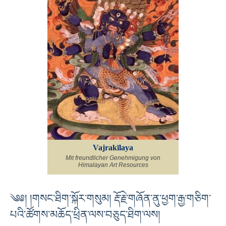
Vajrakīlaya
Mit freundlicher Genehmigung von
Himalayan Art Resources
༄༅། །གསང་ཐིག་སྐོར་གསུམ། རྡོ་རྗེ་གཞོན་ནུ་ཕྱག་རྒྱ་གཅིག་
པའི་ཚོགས་མཆོད་ཕྲིན་ལས་བཅུད་ཐིག་ལས།