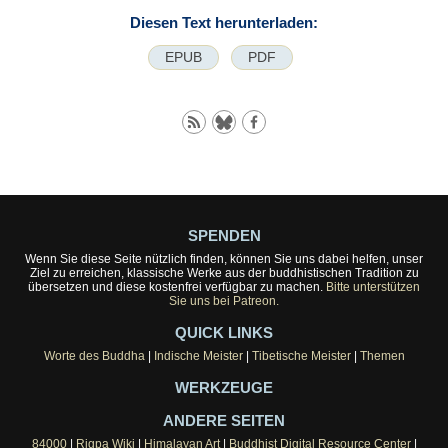
Diesen Text herunterladen:
EPUB
PDF
SPENDEN
Wenn Sie diese Seite nützlich finden, können Sie uns dabei helfen, unser
Ziel zu erreichen, klassische Werke aus der buddhistischen Tradition zu
übersetzen und diese kostenfrei verfügbar zu machen.
Bitte unterstützen
Sie uns bei Patreon.
QUICK LINKS
Worte des Buddha
|
Indische Meister
|
Tibetische Meister
|
Themen
WERKZEUGE
ANDERE SEITEN
84000
|
Rigpa Wiki
|
Himalayan Art
|
Buddhist Digital Resource Center
|