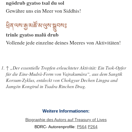
ngödrub gyatso tsal du sol
Gewähre uns ein Meer von Siddhis!
ཕྲིན་ལས་རྒྱ་མཚོ་མ་ལུས་སྒྲུབས༔
trinle gyatso malü drub
Vollende jede einzelne deines Meeres von Aktivitäten!
↑
„Der essentielle Tropfen erleuchteter Aktivität: Ein Tsok-Opfer
für die Eine-Mudrā-Form von Vajrakumāra“, aus dem
Sangtik
Korsum
-Zyklus, entdeckt von Chokgyur Dechen Lingpa and
Jamgön Kongtrul in Tsadra Rinchen Drag.
Weitere Informationen:
Biographie des Autors auf Treasury of Lives
BDRC- Autorenprofile:
P564
P264