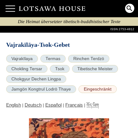
Die Heimat übersetzter tibetisch-buddhistischer Texte
ISSN 2753-4812
Vajrakīlāya-Tsok-Gebet
Vajrakīlaya
Termas
Rinchen Terdzö
Chokling Tersar
Tsok
Tibetische Meister
Chokgyur Dechen Lingpa
Jamgön Kongtrul Lodrö Thaye
Eingeschränkt
English
Deutsch
Español
Français
|
|
|
|
བོད་ཡིག