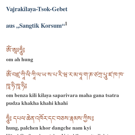
Vajrakīlaya-Tsok-Gebet
1
aus „Sangtik Korsum“
ཨོཾ་ཨཱཿཧཱུྂ༔
om ah hung
ཨོཾ་བཛྲ་ཀཱི་ལི་ཀཱི་ལ་ཡ་ས་པ་རི་ཝ་ར་མ་ཧཱ་ག་ཎ་ཙཀྲ་པཱུ་ཛ་ཁ་ཁ་
ཁཱ་ཧི་ཁཱ་ཧི༔
om benza kili kilaya saparivara maha gana tsatra
pudza khakha khahi khahi
ཧཱུྂ༔ དཔལ་ཆེན་འཁོར་དང་བཅས་རྣམས་ཀྱིས༔
hung, palchen khor dangche nam kyi