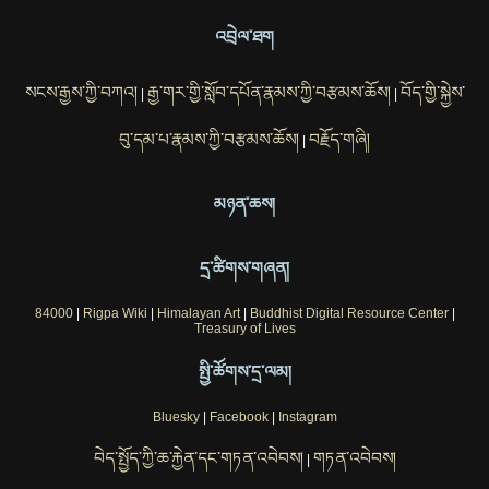
འབྲེལ་ཐག
སངས་རྒྱས་ཀྱི་བཀའ།
རྒྱ་གར་གྱི་སློབ་དཔོན་རྣམས་ཀྱི་བརྩམས་ཆོས།
བོད་གྱི་སྐྱེས་
|
|
བུ་དམ་པ་རྣམས་ཀྱི་བརྩམས་ཆོས།
བརྗོད་གཞི།
|
མཉན་ཆས།
དྲ་ཚིགས་གཞན།
84000
|
Rigpa Wiki
|
Himalayan Art
|
Buddhist Digital Resource Center
|
Treasury of Lives
སྤྱི་ཚོགས་དྲ་ལམ།
Bluesky
|
Facebook
|
Instagram
བེད་སྤྱོད་ཀྱི་ཆ་རྐྱེན་དང་གཏན་འབེབས།
གཏན་འབེབས།
|