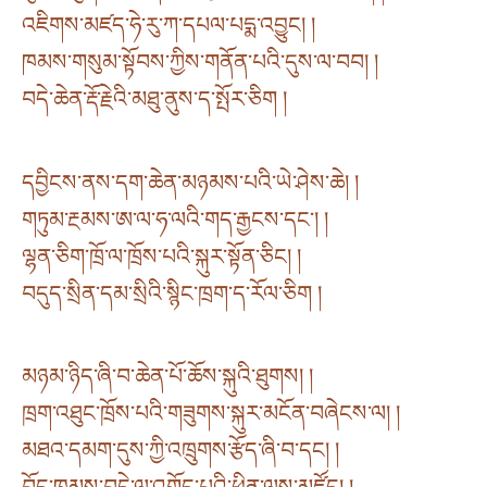
འཇིགས་མཛད་ཧེ་རུ་ཀ་དཔལ་པདྨ་འབྱུང། །
ཁམས་གསུམ་སྟོབས་ཀྱིས་གནོན་པའི་དུས་ལ་བབ། །
བདེ་ཆེན་རྡོ་རྗེའི་མཐུ་ནུས་ད་སྤོར་ཅིག །
དབྱིངས་ནས་དག་ཆེན་མཉམས་པའི་ཡེ་ཤེས་ཆེ། །
གཏུམ་རྔམས་ཨ་ལ་ཧ་ལའི་གད་རྒྱངས་དང་། །
ལྷན་ཅིག་ཁྲོ་ལ་ཁྲོས་པའི་སྐུར་སྟོན་ཅིང། །
བདུད་སྲིན་དམ་སྲིའི་སྙིང་ཁྲག་ད་རོལ་ཅིག །
མཉམ་ཉིད་ཞི་བ་ཆེན་པོ་ཆོས་སྐུའི་ཐུགས། །
ཁྲག་འཐུང་ཁྲོས་པའི་གཟུགས་སྐུར་མངོན་བཞེངས་ལ། །
མཐའ་དམག་དུས་ཀྱི་འཁྲུགས་རྩོད་ཞི་བ་དང། །