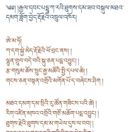
༄༅། །རྒྱལ་དབང་པདྨཱ་ཀ་རའི་ཐུགས་དམ་ཟབ་བསྐུལ་མཐའ་
དམག་ཟློག་བྱེད་རྡོ་རྗེའི་འཁྲུལ་འཁོར།
ཨེ་མ་ཧོ།
ཀ་དག་སྐྱེ་མེད་རྡོ་རྗེའི་ཕོ་བྲང་ནས། །
ལྷུན་གྲུབ་བདེ་བའི་སྐུ་ཅན་པདྨ་འབྱུང། །
རྩ་གསུམ་ཆོས་སྲུང་རྒྱ་མཚོའི་སྤྱི་དཔལ་ཆེ། །
གངས་ཅན་བསྟན་འགྲོའི་མགོན་པོ་ད་བཞེངས་ཤིག །
མཐའ་དམག་དམ་སྲིའི་རུ་ཚོན་གཟིངས་པའི་ཚེ། །
རིག་འཛིན་མཁའ་འགྲོའི་གཙོ་མཆོག་པདྨ་འབྱུང། །
ཐུགས་རྗེའི་ཐུགས་དམ་མ་གཡེལ་དུས་ལ་བབ། །