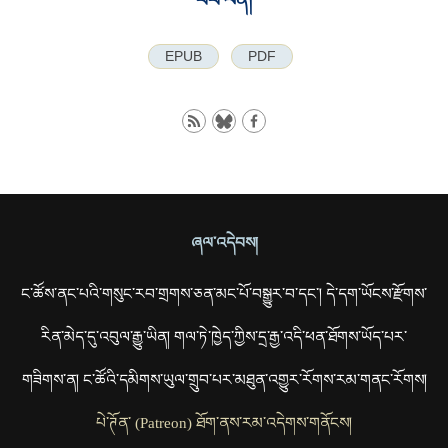
EPUB
PDF
ཞལ་འདེབས།
ང་ཚོས་ནང་པའི་གསུང་རབ་གྲགས་ཅན་མང་པོ་བསྒྱུར་བ་དང་། དེ་དག་ཡོངས་རྫོགས་
རིན་མེད་དུ་འབུལ་རྒྱུ་ཡིན། གལ་ཏེ་ཁྱེད་ཀྱིས་དྲ་རྒྱ་འདི་ཕན་ཐོགས་ཡོད་པར་
གཟིགས་ན། ང་ཚོའི་དམིགས་ཡུལ་གྲུབ་པར་མཐུན་འགྱུར་རོགས་རམ་གནང་རོགས།
པེ་ཊོན་ (Patreon) ཐོག་ནས་རམ་འདེགས་གནོངས།