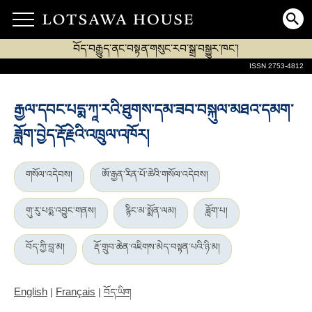
བོད་བརྒྱུད་ནང་བསྟན་གསུང་རབ་སྒྲ་བསྒྱུར་ཁང་།
ISSN 2753-4812
རྒྱལ་དབང་པདྨ་ཀཱ་རའི་ཐུགས་དམ་ཟབ་བསྐུལ་མཐའ་དམག་
ཟློག་བྱེད་རྡོ་རྗེའི་འཁྲུལ་འཁོར།
གསོལ་འདེབས།
ཨོ་རྒྱན་རིན་པོ་ཆེའི་གསོལ་འདེབས།
གུ་རུ་པདྨ་འབྱུང་གནས།
རྙིང་མ་སྨོན་ལམ།
ཟློག་པ།
བོད་ཀྱི་བླ་མ།
རྡོ་གྲུབ་ཆེན་འཇིགས་མེད་བསྟན་པའི་ཉི་མ།
English
Français
|
|
བོད་ཡིག