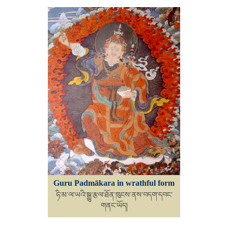
Guru Padmākara in wrathful form
ཧི་མ་ལ་ཡའི་སྒྱུ་རྩལ་ཐོན་ཁུངས་ནས་བདག་དབང་
གནང་ཡོད།