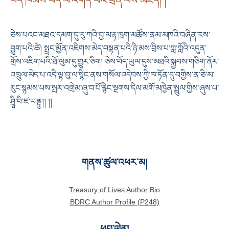
བོད་ཁམས་བདེ་ལ་འགོད་པའི་ཕྲིན་ལས་མཛོད། །
ཅེས་པའང་མཐའ་དམག་དུ་རུ་ཀའི་བྱ་མ་རྟ་ཁྲག་མཚོས་ནམ་མཁའི་བཞིན་རས་
བྱུག་པའི་ཚེ། སྤྲང་མྱོན་འཇིགས་མེད་བསྟན་པའི་ཉི་མས་བྲིས་པ་ཀླ་ཀློའི་འདུན་
གྲོས་འཇིག་པའི་ཐོ་ལུམ་དུ་གྱུར་ཅིག། ཅེས་བོད་ཡུལ་དུས་མཐའི་སྐྱབས་གཅིག་ནོར་
འཁྲུལ་མེད་པ་འདི་ལྟ་བུ་ལ་སྙིང་ནས་གསོལ་འདེབས་ཀྱི་ཁ་ཏོན་དུ་བགྱིས་ན་ཅི་མ་
རུང་སྙམས་པས་སྤར་འགྲེམ་ཞུ་བ་པོ་རྙིང་སྔགས་དིལ་མགོ་མཁྱེན་སྤྲུལ་གྱིས་ཞུས་པ་
ཤྲཱི་བི་ཛ་ཡནྟུ།། །།
གནས་ཚུལ་འཕར་མ།
Treasury of Lives Author Bio
BDRC Author Profile (P248)
ཕབ་ལེན།