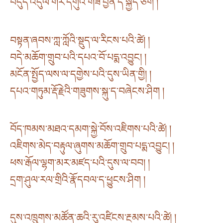
བདུད་འདུལ་གར་དགུའི་གཟི་བྱིན་ད་སྐྱེད་ཅིག །
བསྟན་ཞབས་ཀླ་ཀློའི་སྡུད་ལ་རིངས་པའི་ཚེ། །
བདེ་མཆོག་གྲུབ་པའི་དཔའ་བོ་པདྨ་འབྱུང། །
མངོན་སྤྱོད་ལས་ལ་དགྱེས་པའི་དུས་ཡིན་གྱི། །
དཔའ་གཏུམ་རྡོ་རྗེའི་གཟུགས་སྐུ་ད་བཞེངས་ཤིག །
བོད་ཁམས་མཐའ་དམག་སྐྱེ་བོས་འཇིགས་པའི་ཚེ། །
འཇིགས་མེད་བརྟུལ་ཞུགས་མཆོག་གྲུབ་པདྨ་འབྱུང། །
ཕས་རྒོལ་ལྷག་མར་མཛད་པའི་དུས་ལ་བབ། །
དྲག་ཤུལ་རལ་གྲིའི་རྣོ་དབལ་ད་ཕྱུངས་ཤིག །
དུས་འཁྲུགས་མཚོན་ཆའི་རུ་འཛིངས་རྔམས་པའི་ཚེ། །