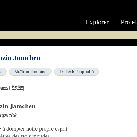
Explorer
Projet
enzin Jamchen
a
Maîtres tibétains
Trulshik Rinpoché
guês
|
བོད་ཡིག
nzin Jamchen
inpoché
 à dompter notre propre esprit.
êtres des trois mondes,