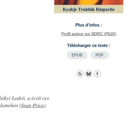
Kyabje Trulshik Rinpoche
Plus d'infos :
Profil auteur sur BDRC (P626)
Télécharger ce texte :
EPUB
PDF
ökyi Lodrö, a écrit ces
 Jamchen (
Sean Price
).