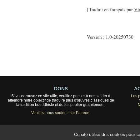
| Traduit en français par
Vi
Version : 1.0-20250730
DONS
AC
Si vous trouvez ce site utile, veuillez penser à nous aider à
Les 
atteindre notre objectif de traduire plus d'œuvres classiques de
la tradition bouddhiste et de les publier gratuitement.
M
Veuillez nous soutenir sur Patreon.
Ce site utilise des cookies pour 