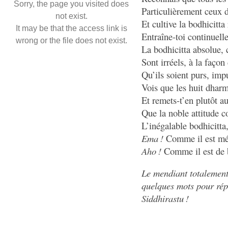
Sorry, the page you visited does
Particulièrement ceux d
not exist.
Et cultive la bodhicitta 
It may be that the access link is
Entraîne-toi continuell
wrong or the file does not exist.
La bodhicitta absolue, 
Sont irréels, à la façon 
Qu’ils soient purs, imp
Vois que les huit dhar
Et remets-t’en plutôt 
Que la noble attitude c
L’inégalable bodhicitta,
Ema !
Comme il est méri
Aho !
Comme il est de b
Le mendiant totalement
quelques mots pour répo
Siddhirastu !