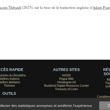
ncent Thibault
(2025), sur la base de la traduction anglaise d’
Adam Pear
CÈS RAPIDE
AUTRES SITES
RÉ
SO
paroles du Bouddha
84000
Maîtres indiens
Rigpa Wiki
Bl
aîtres tibétains
Himalayan Art
Fa
Thèmes
Buddhist Digital Resource Center
Ins
Treasury of Lives
OUTILS
Conditions
Poli
Confi
D
collecter des statistiques anonymes et améliorer l'expérience.