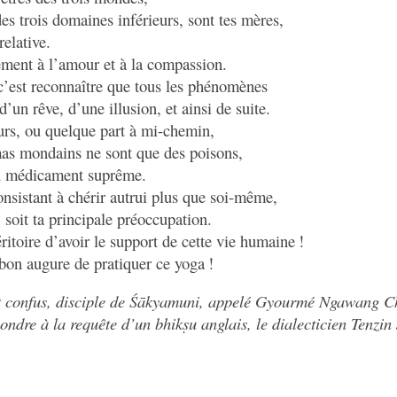
es trois domaines inférieurs, sont tes mères,
relative.
ement à l’amour et à la compassion.
c’est reconnaître que tous les phénomènes
d’un rêve, d’une illusion, et ainsi de suite.
urs, ou quelque part à mi-chemin,
mas mondains ne sont que des poisons,
au médicament suprême.
onsistant à chérir autrui plus que soi-même,
 soit ta principale préoccupation.
toire d’avoir le support de cette vie humaine !
on augure de pratiquer ce yoga !
 confus, disciple de Śākyamuni, appelé Gyourmé Ngawang Ch
ndre à la requête d’un bhikṣu anglais, le dialecticien Tenzin