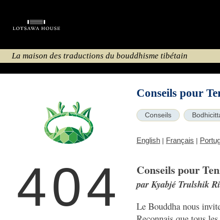
La maison des traductions du bouddhisme tibétain
Conseils pour T
Conseils
Bodhicitt
English
Français
Portu
|
|
404
Conseils pour Te
par Kyabjé Trulshik R
Le Bouddha nous invite
Reconnais que tous les 