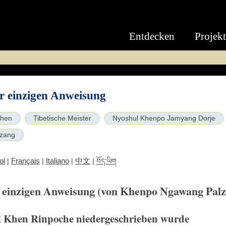
Entdecken
Projek
er einzigen Anweisung
hen
Tibetische Meister
Nyoshul Khenpo Jamyang Dorje
zang
ol
Français
Italiano
中文
|
|
|
|
བོད་ཡིག
r einzigen Anweisung (von Khenpo Ngawang Pal
l Khen Rinpoche niedergeschrieben wurde