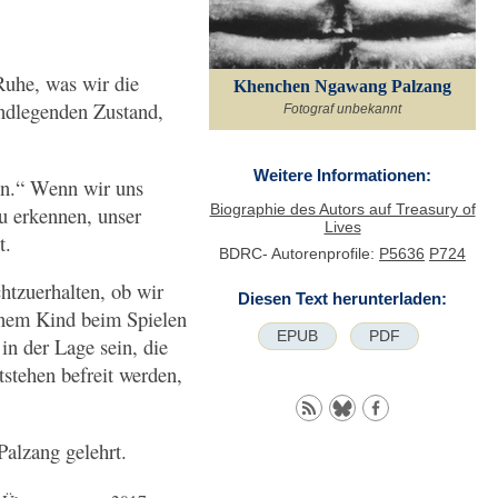
uhe, was wir die
Khenchen Ngawang Palzang
undlegenden Zustand,
Fotograf unbekannt
Weitere Informationen:
uen.“ Wenn wir uns
Biographie des Autors auf Treasury of
u erkennen, unser
Lives
ht.
BDRC- Autorenprofile:
P5636
P724
htzuerhalten, ob wir
Diesen Text herunterladen:
einem Kind beim Spielen
EPUB
PDF
in der Lage sein, die
stehen befreit werden,
alzang gelehrt.