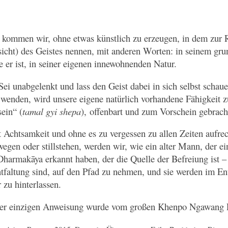
kommen wir, ohne etwas künstlich zu erzeugen, in dem zur R
icht) des Geistes nennen, mit anderen Worten: in seinem gr
e er ist, in seiner eigenen innewohnenden Natur.
„Sei unabgelenkt und lass den Geist dabei in sich selbst scha
 wenden, wird unsere eigene natürlich vorhandene Fähigkeit z
ein“ (
tamal gyi shepa
), offenbart und zum Vorschein gebrac
t Achtsamkeit und ohne es zu vergessen zu allen Zeiten aufrec
ewegen oder stillstehen, werden wir, wie ein alter Mann, der 
Dharmakāya erkannt haben, der die Quelle der Befreiung ist – 
tfaltung sind, auf den Pfad zu nehmen, und sie werden im Ent
 zu hinterlassen.
iner einzigen Anweisung wurde vom großen Khenpo Ngawang P