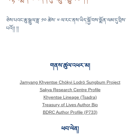
ཅེས་པའང་ཆུ་སྦྲུལ་ཟླ་ ༡༠ ཚེས་ ༦ ལ་རང་ནས་ཡིད་སྐྱོ་བས་སྨོན་ལམ་དུ་བྲིས་
པའོ།། །།
གནས་ཚུལ་འཕར་མ།
Jamyang Khyentse Chökyi Lodrö Sungbum Project
Sakya Research Centre Profile
Khyentse Lineage (Tsadra)
Treasury of Lives Author Bio
BDRC Author Profile (P733)
ཕབ་ལེན།