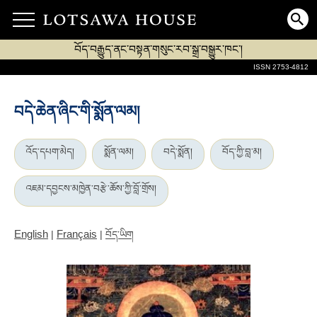
བོད་བརྒྱུད་ནང་བསྟན་གསུང་རབ་སྒྲ་བསྒྱུར་ཁང་།
ISSN 2753-4812
བདེ་ཆེན་ཞིང་གི་སྨོན་ལམ།
འོད་དཔག་མེད།
སྨོན་ལམ།
བདེ་སྨོན།
བོད་ཀྱི་བླ་མ།
འཇམ་དབྱངས་མཁྱེན་བརྩེ་ཆོས་ཀྱི་བློ་གྲོས།
English
Français
|
|
བོད་ཡིག