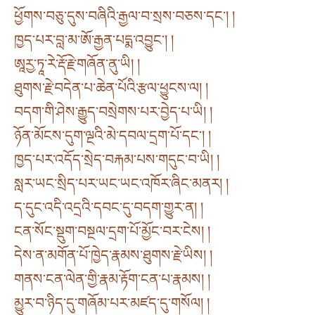
ཕྱོགས་བཅུ་དུས་བཞིའི་རྒྱལ་བ་སྲས་བཅས་དང་། །
ཁྱད་པར་བླ་མ་ཨོ་རྒྱན་པདྨ་འབྱུང་། །
ཨཱརྱ་ཏཱ་རེ་རྡོ་རྗེ་གཞོན་ནུ་ཡི། །
ཐུགས་རྗེ་བདེན་པ་ཆེན་པོའི་རྩལ་ཕྱུངས་ལ། །
བདག་གི་ཤེས་རྒྱུད་བསྲེགས་པར་བྱེད་པ་ཡི། །
ཉོན་མོངས་དུག་ལྔའི་མེ་དབལ་དྲག་པོ་དང་། །
ཁྱད་པར་འདོད་སྲེད་བརྐམ་པས་གདུང་བ་ཡི། །
སླར་ཡང་སྲིད་པར་ཡང་ཡང་འཁོར་ཞིང་མནར། །
ད་དུང་འདི་འདྲའི་དབང་དུ་བདག་གྱུར་ན། །
ངན་སོང་སྡུག་བསྔལ་དྲག་པོ་མྱོང་བར་ངེས། །
དེས་ན་མགོན་པོ་ཁྱེད་རྣམས་ཐུགས་རྗེ་ཡིས། །
གནས་ངན་ལེན་གྱི་རྣམ་རྟོག་ངན་པ་རྣམས། །
མྱུར་བ་ཉིད་དུ་གཞོམ་པར་མཛད་དུ་གསོལ། །