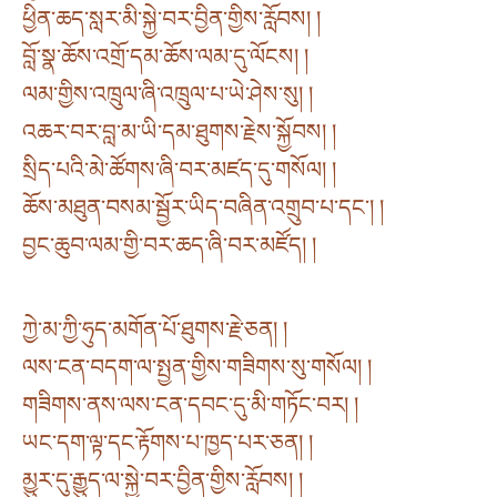
ཕྱིན་ཆད་སླར་མི་སྐྱེ་བར་བྱིན་གྱིས་རློབས། །
བློ་སྣ་ཆོས་འགྲོ་དམ་ཆོས་ལམ་དུ་ལོངས། །
ལམ་གྱིས་འཁྲུལ་ཞི་འཁྲུལ་པ་ཡེ་ཤེས་སུ། །
འཆར་བར་བླ་མ་ཡི་དམ་ཐུགས་རྗེས་སྐྱོབས། །
སྲིད་པའི་མེ་ཚོགས་ཞི་བར་མཛད་དུ་གསོལ། །
ཆོས་མཐུན་བསམ་སྦྱོར་ཡིད་བཞིན་འགྲུབ་པ་དང་། །
བྱང་ཆུབ་ལམ་གྱི་བར་ཆད་ཞི་བར་མཛོད། །
ཀྱེ་མ་ཀྱི་ཧུད་མགོན་པོ་ཐུགས་རྗེ་ཅན། །
ལས་ངན་བདག་ལ་སྤྱན་གྱིས་གཟིགས་སུ་གསོལ། །
གཟིགས་ནས་ལས་ངན་དབང་དུ་མི་གཏོང་བར། །
ཡང་དག་ལྟ་དང་རྟོགས་པ་ཁྱད་པར་ཅན། །
མྱུར་དུ་རྒྱུད་ལ་སྐྱེ་བར་བྱིན་གྱིས་རློབས། །