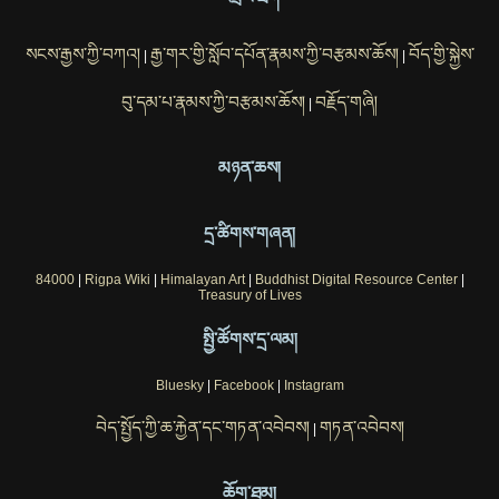
སངས་རྒྱས་ཀྱི་བཀའ།
རྒྱ་གར་གྱི་སློབ་དཔོན་རྣམས་ཀྱི་བརྩམས་ཆོས།
བོད་གྱི་སྐྱེས་
|
|
བུ་དམ་པ་རྣམས་ཀྱི་བརྩམས་ཆོས།
བརྗོད་གཞི།
|
མཉན་ཆས།
དྲ་ཚིགས་གཞན།
84000
|
Rigpa Wiki
|
Himalayan Art
|
Buddhist Digital Resource Center
|
Treasury of Lives
སྤྱི་ཚོགས་དྲ་ལམ།
Bluesky
|
Facebook
|
Instagram
བེད་སྤྱོད་ཀྱི་ཆ་རྐྱེན་དང་གཏན་འབེབས།
གཏན་འབེབས།
|
ཆོག་ཐམ།