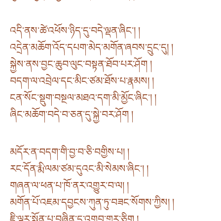
འདི་ནས་ཚེ་འཕོས་ཉིད་དུ་བདེ་ལྡན་ཞིང་། །
འདྲེན་མཆོག་འོད་དཔག་མེད་མགོན་ཞབས་དྲུང་དུ། །
སྐྱེས་ནས་བྱང་ཆུབ་ལུང་བསྟན་ཐོབ་པར་ཤོག །
བདག་ལ་འབྲེལ་དང་མིང་ཙམ་ཐོས་པ་རྣམས། །
ངན་སོང་སྡུག་བསྔལ་མཐའ་དག་མི་མྱོང་ཞིང་། །
ཞིང་མཆོག་བདེ་བ་ཅན་དུ་སྐྱེ་བར་ཤོག །
མདོར་ན་བདག་གི་བྱ་བ་ཅི་བགྱིས་པ། །
རང་དོན་རྨི་ལམ་ཙམ་དུའང་མི་སེམས་ཞིང་། །
གཞན་ལ་ཕན་པ་ཁོ་ནར་འགྱུར་བ་ལ། །
མགོན་པོ་འཇམ་དབྱངས་ཀུན་ཏུ་བཟང་སོགས་ཀྱིས། །
ཇི་ལྟར་སྨོན་པ་བཞིན་དུ་འགྲུབ་གྱུར་ཅིག །