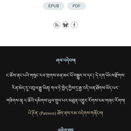
EPUB
PDF
ཞལ་འདེབས།
ང་ཚོས་ནང་པའི་གསུང་རབ་གྲགས་ཅན་མང་པོ་བསྒྱུར་བ་དང་། དེ་དག་ཡོངས་རྫོགས་
རིན་མེད་དུ་འབུལ་རྒྱུ་ཡིན། གལ་ཏེ་ཁྱེད་ཀྱིས་དྲ་རྒྱ་འདི་ཕན་ཐོགས་ཡོད་པར་
གཟིགས་ན། ང་ཚོའི་དམིགས་ཡུལ་གྲུབ་པར་མཐུན་འགྱུར་རོགས་རམ་གནང་རོགས།
པེ་ཊོན་ (Patreon) ཐོག་ནས་རམ་འདེགས་གནོངས།
འབྲེལ་ཐག