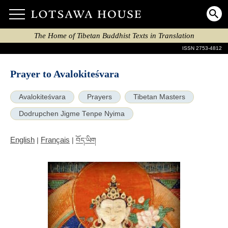
The Home of Tibetan Buddhist Texts in Translation
ISSN 2753-4812
Prayer to Avalokiteśvara
Avalokiteśvara
Prayers
Tibetan Masters
Dodrupchen Jigme Tenpe Nyima
English
Français
|
|
བོད་ཡིག