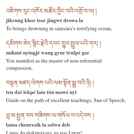
འཇིགས་རུང་འཁོར་མཚོར་བྱིང་བའི་འགྲོ་བ་ལ། །
jikrung khor tsor jingwé drowa la
To beings drowning in saṃsāra’s terrifying ocean,
དམིགས་མེད་སྙིང་རྗེའི་དབང་གྱུར་སྤྲུལ་པའི་གར། །
mikmé nyingjé wang gyur trulpé gar
You manifest as the master of non-referential
compassion,
བསྟན་མཛད་ལེགས་པའི་ལམ་སྟོན་སྨྲ་བའི་ཉི། །
ten dzé lekpé lam tön mawé nyi
Guide on the path of excellent teachings, Sun of Speech,
བླ་མ་སྤྱན་རས་གཟིགས་ལ་གསོལ་བ་འདེབས །
lama chenrezik la solwa deb
Lama Avalokiteśvara, to you I pray!