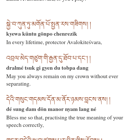
སྐྱེ་བ་ཀུན་ཏུ་མགོན་པོ་སྤྱན་རས་གཟིགས། །
kyewa küntu gönpo chenrezik
In every lifetime, protector Avalokiteśvara,
འབྲལ་མེད་གཙུག་གི་རྒྱན་དུ་ཐོབ་པ་དང་། །
dralmé tsuk gi gyen du tobpa dang
May you always remain on my crown without ever
separating.
དེའི་གསུང་གདམས་དོན་མ་ནོར་ཉམས་བླངས་ནས། །
dé sung dam dön manor nyam lang né
Bless me so that, practising the true meaning of your
speech correctly,