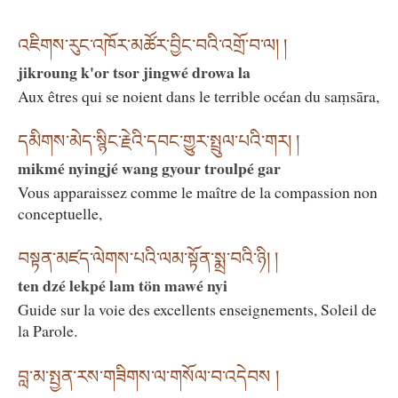
འཇིགས་རུང་འཁོར་མཚོར་བྱིང་བའི་འགྲོ་བ་ལ། །
jikroung k'or tsor jingwé drowa la
Aux êtres qui se noient dans le terrible océan du saṃsāra,
དམིགས་མེད་སྙིང་རྗེའི་དབང་གྱུར་སྤྲུལ་པའི་གར། །
mikmé nyingjé wang gyour troulpé gar
Vous apparaissez comme le maître de la compassion non
conceptuelle,
བསྟན་མཛད་ལེགས་པའི་ལམ་སྟོན་སྨྲ་བའི་ཉི། །
ten dzé lekpé lam tön mawé nyi
Guide sur la voie des excellents enseignements, Soleil de
la Parole.
བླ་མ་སྤྱན་རས་གཟིགས་ལ་གསོལ་བ་འདེབས །