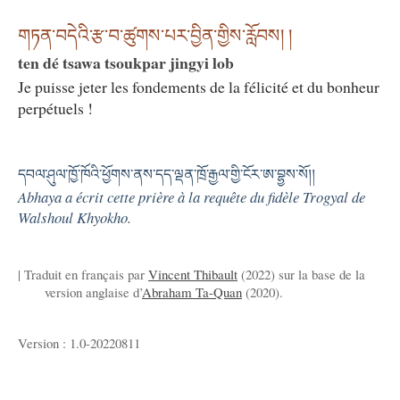
གཏན་བདེའི་རྩ་བ་ཚུགས་པར་བྱིན་གྱིས་རློབས། །
ten dé tsawa tsoukpar jingyi lob
Je puisse jeter les fondements de la félicité et du bonheur
perpétuels !
དབལ་ཤུལ་ཁྱོ་ཁོའི་ཕྱོགས་ནས་དད་ལྡན་ཁྲོ་རྒྱལ་གྱི་ངོར་ཨ་བྷྱས་སོ།།
Abhaya a écrit cette prière à la requête du fidèle Trogyal de
Walshoul Khyokho.
| Traduit en français par
Vincent Thibault
(2022) sur la base de la
version anglaise d’
Abraham Ta-Quan
(2020).
Version : 1.0-20220811