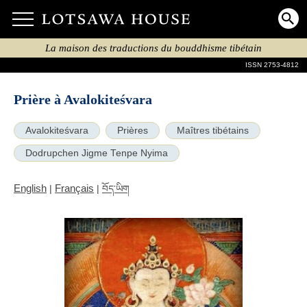
La maison des traductions du bouddhisme tibétain
ISSN 2753-4812
Prière à Avalokiteśvara
Avalokiteśvara
Prières
Maîtres tibétains
Dodrupchen Jigme Tenpe Nyima
English
Français
|
|
བོད་ཡིག