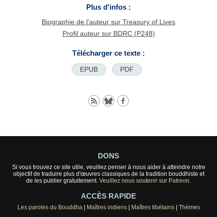
Plus d'infos :
Biographie de l'auteur sur Treasury of Lives
Profil auteur sur BDRC (P248)
Télécharger ce texte :
EPUB
PDF
DONS
Si vous trouvez ce site utile, veuillez penser à nous aider à atteindre notre
objectif de traduire plus d'œuvres classiques de la tradition bouddhiste et
de les publier gratuitement.
Veuillez nous soutenir sur Patreon.
ACCÈS RAPIDE
Les paroles du Bouddha
|
Maîtres indiens
|
Maîtres tibétains
|
Thèmes