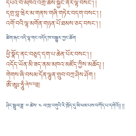
དཔའ་བོ་མཁའ་འགྲོ་ཆོས་སྐྱོང་ནོར་ལྷ་བསང་། །
དགྲ་བླ་ཝེར་མ་གནས་གཞི་གཏེར་བདག་བསང་། །
འགོ་བའི་ལྷ་མགོན་གཉན་པོ་ཐམས་ཅད་བསང་། །
ཚིག་རྐང་འདི་ལྷ་གང་འདོད་ཁ་བསྒྱུར་ཀྱང་ཆོག
ཕྱི་སྣོད་ནང་བཅུད་དག་པ་ཆེན་པོར་བསང་། །
འདོད་ཡོན་མི་ཟད་ནམ་མཁའ་མཛོད་ཀྱིས་མཆོད། །
གེགས་ཞི་བསམ་དོན་ལྷུན་གྲུབ་བཀྲ་ཤིས་ཤོག །
ཨོཾ་ཨཱཿ་ཧཱུྃ་
ཞེས་བཟླ།
ཤིང་སྦྲུལ་ཟླ་ ༧ ཚེས་ ༤ ལ་ཁྲ་འགུའི་རི་ཁྲོད་དུ་མི་ཕམ་པས་བཀོད་པ་དགེའོ།། །།