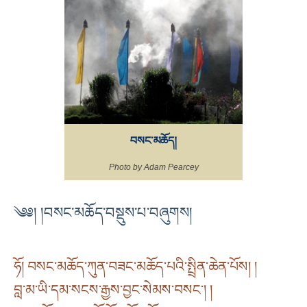
བསང་མཆོད།
Photo by Adam Pearcey
༄༅། །བསང་མཆོད་བསྡུས་པ་བཞུགས།
ཧོ། བསང་མཆོད་ཀུན་བཟང་མཆོད་པའི་སྤྲིན་ཆེན་པོས། །
བླ་མ་ཡི་དམ་སངས་རྒྱས་བྱང་སེམས་བསང་། །