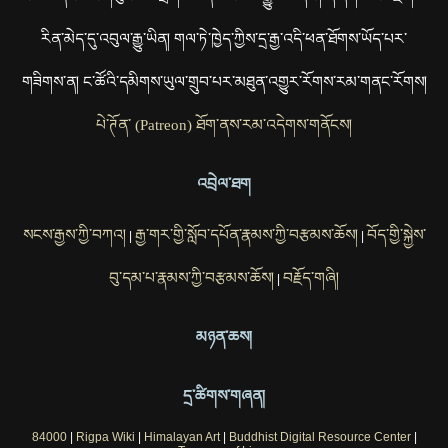
རིན་མེད་དུ་འབུལ་རྒྱུ་ཡིན། གལ་ཏེ་ཁྱེད་ཀྱིས་དྲ་རྒྱ་འདི་ཕན་ཐོགས་ཡོད་པར་
གཟིགས་ན། ང་ཚོའི་དམིགས་ཡུལ་གྲུབ་པར་མཐུན་འགྱུར་རོགས་རམ་གནང་རོགས།
པེ་ཊོན་ (Patreon) ཐོག་ནས་རམ་འདེགས་གནོངས།
འབྲེལ་ཐག
སངས་རྒྱས་ཀྱི་བཀའ།
རྒྱ་གར་གྱི་སློབ་དཔོན་རྣམས་ཀྱི་བརྩམས་ཆོས།
བོད་གྱི་སྐྱེས་
|
|
བུ་དམ་པ་རྣམས་ཀྱི་བརྩམས་ཆོས།
བརྗོད་གཞི།
|
མཉན་ཆས།
དྲ་ཚིགས་གཞན།
84000
|
Rigpa Wiki
|
Himalayan Art
|
Buddhist Digital Resource Center
|