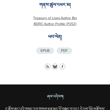
གནས་ཚུལ་འཕར་མ།
Treasury of Lives Author Bio
BDRC Author Profile (P252)
ཕབ་ལེན།
EPUB
PDF
ཞལ་འདེབས།
ང་ཚོས་ནང་པའི་གསུང་རབ་གྲགས་ཅན་མང་པོ་བསྒྱུར་བ་དང་། དེ་དག་ཡོངས་རྫོགས་