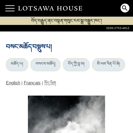
བོད་བརྒྱུད་ནང་བསྟན་གསུང་རབ་སྒྲ་བསྒྱུར་ཁང་།
ISSN 2753-4812
བསང་མཆོད་བསྡུས་པ།
མཆོད་པ།
བསངས་མཆོད།
བོད་ཀྱི་བླ་མ།
མི་ཕམ་རིན་པོ་ཆེ།
English
Français
|
|
བོད་ཡིག