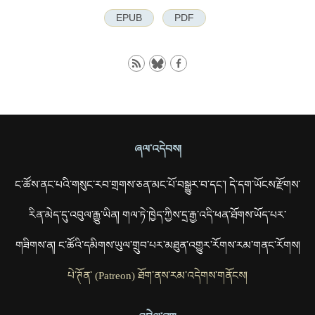
EPUB
PDF
ཞལ་འདེབས།
ང་ཚོས་ནང་པའི་གསུང་རབ་གྲགས་ཅན་མང་པོ་བསྒྱུར་བ་དང་། དེ་དག་ཡོངས་རྫོགས་
རིན་མེད་དུ་འབུལ་རྒྱུ་ཡིན། གལ་ཏེ་ཁྱེད་ཀྱིས་དྲ་རྒྱ་འདི་ཕན་ཐོགས་ཡོད་པར་
གཟིགས་ན། ང་ཚོའི་དམིགས་ཡུལ་གྲུབ་པར་མཐུན་འགྱུར་རོགས་རམ་གནང་རོགས།
པེ་ཊོན་ (Patreon) ཐོག་ནས་རམ་འདེགས་གནོངས།