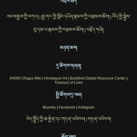
འབྲེལ་ཐག
སངས་རྒྱས་ཀྱི་བཀའ།
རྒྱ་གར་གྱི་སློབ་དཔོན་རྣམས་ཀྱི་བརྩམས་ཆོས།
བོད་གྱི་སྐྱེས་
|
|
བུ་དམ་པ་རྣམས་ཀྱི་བརྩམས་ཆོས།
བརྗོད་གཞི།
|
མཉན་ཆས།
དྲ་ཚིགས་གཞན།
84000
|
Rigpa Wiki
|
Himalayan Art
|
Buddhist Digital Resource Center
|
Treasury of Lives
སྤྱི་ཚོགས་དྲ་ལམ།
Bluesky
|
Facebook
|
Instagram
བེད་སྤྱོད་ཀྱི་ཆ་རྐྱེན་དང་གཏན་འབེབས།
གཏན་འབེབས།
|
ཆོག་ཐམ།