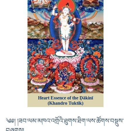
Heart Essence of the Ḍākinī
(Khandro Tuktik)
༄༅། །ཟབ་ལམ་མཁའ་འགྲོའི་ཐུགས་ཐིག་ལས་ཚོགས་བསྡུས་
བཞུགས།