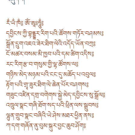
རྂ་ཡྂ་ཁྂ༔ ཨོཾ་ཨཱཿཧཱུྂ༔
དབྱིངས་ཀྱི་བྷནྡྷར་རིག་པའི་ཚོགས་གཏོར་བཤམས༔
སྒྲོན་དྲུག་འཇའ་ཟེར་ཐིག་ལེའི་འདོད་ཡོན་བཀྲ༔
ངོ་མཚར་བསམ་མི་ཁྱབ་པའི་དམ་ཚིག་འདིས༔
རང་རིག་རྩ་བ་གསུམ་གྱི་ལྷ་ཚོགས་ལ༔
གཉིས་མེད་མཉམ་པའི་ངང་དུ་མཆོད་པ་འབུལ༔
རྟོག་པའི་གྲྭ་ཟུར་ཐིག་ལེ་ཆེན་པོར་བཤགས༔
གཟུང་འཛིན་དགྲ་བགེགས་སྐྱེ་མེད་དབྱིངས་སུ་སྒྲོལ༔
འཁྲུལ་སྣང་གཞི་ཐོག་སད་པའི་ཕྲིན་ལས་སྒྲུབས༔
ལྷུན་གྲུབ་སྣང་བཞིའི་ཡེ་ཤེས་མཐར་ཕྱིན་ནས༔
ཀ་དག་གཞོན་ནུ་བུམ་སྐུར་བྱང་ཆུབ་ཤོག༔