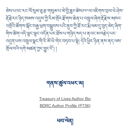
ཅེས་པའང་རང་ལོ་སུམ་ཅུ་རྩ་གསུམ་པ་མེ་བྱི་ཟླ༡་ཚེས༡༧་ལ་འཇིགས་བྲལ་ཡེ་ཤེས་
རྡོ་རྗེ་རང་ཉིད་ཁམས་འདུས་ཀྱི་རིམ་གྲོར་རྫོགས་ཆེན་པ་འཁྲུལ་ཞིག་རྡོ་རྗེས་མཁའ་
འགྲོའི་ཚོགས་སྐོང་བརྒྱ་ཕྲག་བསྒྲུབས་པའི་ནུབ་ཀྱི་ཐོ་རང་རྨི་ལམ་དུ་བུད་མེད་ཞིག་
གིས་ཚིག་འདི་ལྷང་ལྷང་འདོན་པར་ཐོས་པ་གཉིད་སད་པ་ནའང་མ་བརྗེད་པར་
འདུག་པས་འཁྲུལ་སྣང་གི་རི་མོ་ཡི་གེར་བཏབ་པ་སྟེ། དེའི་ཕྱིར་ཉིན་ནས་ནད་ལས་
གྲོལ་བའི་དགེ་མཚན་ཀྱང་བྱུང་ངོ༌། །
གནས་ཚུལ་འཕར་མ།
Treasury of Lives Author Bio
BDRC Author Profile (P736)
ཕབ་ལེན།