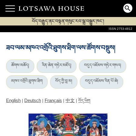
བོད་བརྒྱུད་ནང་བསྟན་གསུང་རབ་སྒྲ་བསྒྱུར་ཁང་།
ISSN 2753-4812
ཟབ་ལམ་མཁའ་འགྲོའི་ཐུགས་ཐིག་ལས་ཚོགས་བསྡུས།
ཚོགས་མཆོད།
རིན་ཆེན་གཏེར་མཛོད།
བདུད་འཇོམས་གཏེར་གསར།
མཁའ་འགྲོའི་ཐུགས་ཐིག
བོད་ཀྱི་བླ་མ།
བདུད་འཇོམས་རིན་པོ་ཆེ།
English
Deutsch
Français
中文
|
|
|
|
བོད་ཡིག