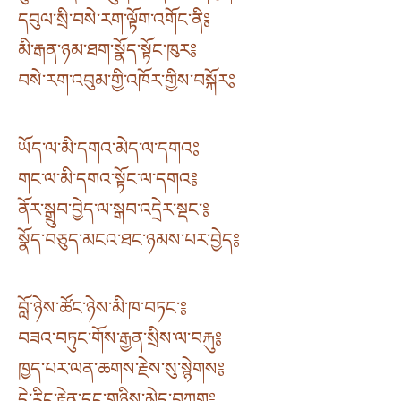
དབུལ་སྲི་བསེ་རག་ལྟོག་འགོང་ནི༔
མི་རྒན་ཉམ་ཐག་སྣོད་སྟོང་ཁུར༔
བསེ་རག་འབུམ་གྱི་འཁོར་གྱིས་བསྐོར༔
ཡོད་ལ་མི་དགའ་མེད་ལ་དགའ༔
གང་ལ་མི་དགའ་སྟོང་ལ་དགའ༔
ནོར་སྒྲུབ་བྱེད་ལ་སྒབ་འདྲེར་སྡང་༔
སྣོད་བཅུད་མངའ་ཐང་ཉམས་པར་བྱེད༔
བློ་ཉེས་ཚོང་ཉེས་མི་ཁ་བཏང་༔
བཟའ་བཏུང་གོས་རྒྱན་སྲིས་ལ་བརྐུ༔
ཁྱད་པར་ལན་ཆགས་རྗེས་སུ་སྙེགས༔
དེ་རིང་རྟེན་དང་གཉིས་མེད་བཀུག༔