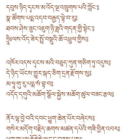
དབུས་ཉིད་དྭངས་མ་འོད་ལྔ་འཁྲུགས་པའི་ཀློང་༔
སྣ་ཚོགས་པདྨ་འདབ་བརྒྱད་ལྟེ་བ་རུ༔
ཐབས་ཤེས་ཟུང་འཇུག་ཉི་ཟླའི་གདན་གྱི་སྟེང་༔
ཧྲཱིཿལས་འོད་ཟེར་སྤྲོ་བསྡུའི་ཆོ་འཕྲུལ་གྱིས༔
འཁོར་འདས་དྭངས་མའི་བཅུད་ཀུན་གཅིག་ཏུ་འདུས༔
དེ་ཉིད་ཡོངས་གྱུར་སྐད་ཅིག་དྲན་རྫོགས་སུ༔
མ་ཧཱ་གུ་རུ་པདྨ་སཾ་བྷ་བ༔
འདོད་དགུའི་མཆོག་སྩོལ་སྐྱེས་མཆོག་ཚུལ་བཟང་རྩལ༔
ནོར་ལྷ་བྱེ་བའི་དབང་ཕྱུག་ཆེན་པོར་བཞེངས༔
གསེར་མདོག་བརྗིད་ཆགས་མཚན་དཔེའི་གཟི་བྱིན་འབར༔