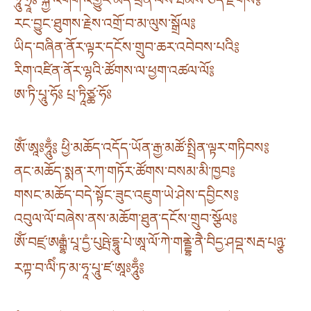
ཧཱུྃ་ཧྲཱིཿ སྐྱེ་འགག་འགྱུར་མེད་ཕྲིན་ལས་ཐམས་ཅད་རྫོགས༔
རང་བྱུང་ཐུགས་རྗེས་འགྲོ་བ་མ་ལུས་སྒྲོལ༔
ཡིད་བཞིན་ནོར་ལྟར་དངོས་གྲུབ་ཆར་འབེབས་པའི༔
རིག་འཛིན་ནོར་ལྷའི་ཚོགས་ལ་ཕྱག་འཚལ་ལོ༔
ཨ་ཏི་པཱུ་ཧོཿ པྲ་ཏཱིཙྪ་ཧོཿ
ཨོཾ་ཨཱཿཧཱུྃ༔ ཕྱི་མཆོད་འདོད་ཡོན་རྒྱ་མཚོ་སྤྲིན་ལྟར་གཏིབས༔
ནང་མཆོད་སྨན་རཀ་གཏོར་ཚོགས་བསམ་མི་ཁྱབ༔
གསང་མཆོད་བདེ་སྟོང་ཟུང་འཇུག་ཡེ་ཤེས་དབྱིངས༔
འབུལ་ལོ་བཞེས་ནས་མཆོག་ཐུན་དངོས་གྲུབ་སྩོལ༔
ཨོཾ་བཛྲ་ཨརྒྷཾ་པཱ་དྱཾ་པུཥྤེ་དྷཱུ་པེ་ཨཱ་ལོ་ཀེ་གནྡྷེ་ནཻ་བིདྱ་ཤབྡ་སརྦ་པཉྩ་
རཀྟ་བ་ལིཾ་ཏ་མ་ཧཱ་པཱུ་ཛ་ཨཱཿཧཱུྃ༔