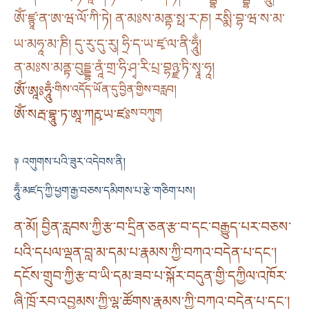
ༀ་ཛྙཱ་ན་ཨ་ཝ་ལོ་ཀི་ཏེ། ན་མཿས་མནྟ་སྥ་ར༌ཎ། རསྨི་བྷ་ཝ་ས་མ་
ཡ་མཧཱ་མ་ཎི། དུ་རུ་དུ་རུ། ཧྲི་ད་ཡ་ཛྭ་ལ་ནི་ཧཱུྂ།
ན་མཿས་མནྟ་བུདྡྷ་ནཱཾ་གྲ་ཧི་ཤྭ་རི་པྲ་བྷཉྫ་ཏི་སྭཱ་ཧཱ།
ཨོཾ་ཨཱཿཧཱུྃ་
གིས་འདོད་ཡོན་དུ་བྱིན་གྱིས་བརླབ།
ཨོཾ་སརྦ་བྷཱུ་ཏ་ཨཱ་ཀརྵ་ཡ་ཛཿ
ས་བཀུག
༈ འགུགས་པའི་ཟུར་འདེབས་ནི།
ཧཱུྃ་མཛད་ཀྱི་ཕྱག་རྒྱ་བཅས་དམིགས་པ་རྩེ་གཅིག་པས།
ན་མོ། བྱིན་རླབས་ཀྱི་རྩ་བ་དྲིན་ཅན་རྩ་བ་དང་བརྒྱུད་པར་བཅས་
པའི་དཔལ་ལྡན་བླ་མ་དམ་པ་རྣམས་ཀྱི་བཀའ་བདེན་པ་དང༌།
དངོས་གྲུབ་ཀྱི་རྩ་བ་ཡི་དམ་ཟབ་པ་སྐོར་བདུན་གྱི་དཀྱིལ་འཁོར་
ཞི་ཁྲོ་རབ་འབྱམས་ཀྱི་ལྷ་ཚོགས་རྣམས་ཀྱི་བཀའ་བདེན་པ་དང༌།