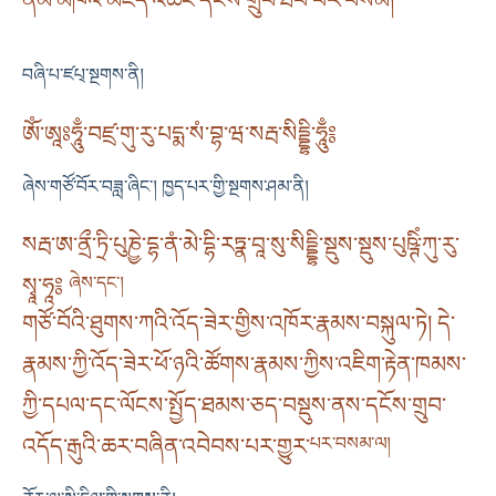
བཞི་པ་ཛཔ྄་སྔགས་ནི།
ཨོཾ་ཨཱཿཧཱུྃ་བཛྲ་གུ་རུ་པདྨ་སཾ་བྷ་ཝ་སརྦ་སིདྡྷི་ཧཱུྃ༔
ཞེས་གཙོ་བོར་བཟླ་ཞིང༌། ཁྱད་པར་གྱི་སྔགས་ཤམ་ནི།
སརྦ་ཨ་ནྲྀ་ཏྲི་པུཎྱེ་དྷ་ནཾ་མེ་དྷི་རཏྣ་བཱ་སུ་སིདྡྷི་སྡུས་སྡུས་པུཥྚིཾ་ཀུ་རུ་
སྭཱ་ཧཱ༔
ཞེས་དང༌།
གཙོ་བོའི་ཐུགས་ཀའི་འོད་ཟེར་གྱིས་འཁོར་རྣམས་བསྐུལ་ཏེ། དེ་
རྣམས་ཀྱི་འོད་ཟེར་ཕོ་ཉའི་ཚོགས་རྣམས་ཀྱིས་འཇིག་རྟེན་ཁམས་
ཀྱི་དཔལ་དང་ལོངས་སྤྱོད་ཐམས་ཅད་བསྡུས་ནས་དངོས་གྲུབ་
འདོད་རྒུའི་ཆར་བཞིན་འབེབས་པར་གྱུར་
པར་བསམ་ལ།