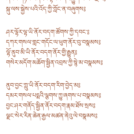
སྐུ་ལས་སྐྱེས་པའི་འོད་ཀྱི་ཀློང་ན་བཞུགས༔
ཤར་ལྷོར་ལྷ་ཡི་ནོར་བདག་ཚོགས་ཀྱི་དབང་༔
དཀར་གསལ་གླང་གདོང་ལ་ཕུག་ནོར་བུ་བསྣམས༔
ལྷོ་ནུབ་མི་ཡི་ནོར་བདག་ནོར་གྱི་རྒྱུན༔
གསེར་མདོག་མཆོག་སྦྱིན་འབྲས་ཀྱི་སྙེ་མ་བསྣམས༔
ནུབ་བྱང་ཀླུ་ཡི་ནོར་བདག་རིག་བྱེད་མ༔
དམར་གསལ་པདྨའི་ལྕགས་ཀྱུ་ཞགས་པ་བསྣམས༔
བྱང་ཤར་གནོད་སྦྱིན་ནོར་བདག་རྣམ་ཐོས་སྲས༔
ལྗང་སེར་རིན་ཆེན་རྒྱལ་མཚན་ནེའུ་ལེ་བསྣམས༔