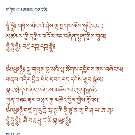
གཉིས་པ་མཚམས་བཅད་ནི།
ཧཱུྃ་ཧྲཱིཿ གཉིས་མེད་ཡེ་ཤེས་ལྷ་སྔགས་ཆོས་སྐུའི་ངང་༔
མཚམས་ཀྱི་དཀྱིལ་འཁོར་རང་བཞིན་ལྷུན་གྱིས་གྲུབ༔
ཧཱུྃ་ཧཱུྃ་ཧཱུྃ༔ བཛྲ་རཀྵ་རཀྵ་བྷྲཱུྃ༔
ཨོཾ་ཨཱཿཧཱུྃ༔ སྐུ་གསུམ་བླ་མའི་ལྷ་ཚོགས་དབྱིངས་ནས་བཞེངས༔
གནས་འདིར་བྱིན་ཕོབ་དབང་དང་དངོས་གྲུབ་སྩོལ༔
སྣང་སྲིད་གཞིར་བཞེངས་མཆོད་པའི་ཕྱག་རྒྱ་ཆེ༔
ཀུན་བཟང་རྣམ་འཕྲུལ་རྒྱ་མཚོར་བྱིན་གྱིས་རློབས༔
ཨོཾ་ཨཱཿཧཱུྃ་བཛྲ་གུ་རུ་དྷེ་ཝ་དྷཱ་ཀི་ནཱི་ཛྙཱ་ན་ཨཱ་བེ་ཤ་ཡ་ཨ་ཨཱཿ
ཧཱུྃ་ཧཱུྃ་ཧཱུྃ༔ ཨོཾ་སརྦ་པཱུ་ཛ་མེ་གྷ་ཨཱཿཧཱུྃ༔
ས་མ་ཡ༔