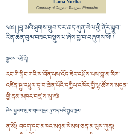
Lama Norlha
Courtesy of Orgyen Tobgyal Rinpoche
༄༅། །བླ་མའི་ཐུགས་གྲུབ་བར་ཆད་ཀུན་སེལ་གྱི་ནོར་སྒྲུབ་
རིན་ཆེན་བུམ་བཟང་བསྡུས་པ་ཞེས་བྱ་བ་བཞུགས་སོ། །
སྐྱབས་འགྲོ་ནི།
རང་གི་སྙིང་གའི་ས་བོན་ལས་འོད་ཟེར་འཕྲོས་པས་བླ་མ་རིག་
འཛིན་སྒྱུ་འཕྲུལ་དྲྭ་བ་ཆེན་པོའི་དཀྱིལ་འཁོར་གྱི་ལྷ་ཚོགས་མདུན་
གྱི་ནམ་མཁར་བཛྲ་ས་མཱ་ཛཿ
ཞེས་སྐྱབས་ཡུལ་མཁའ་ཁྱབ་ཏུ་སད་པའི་སྤྱན་སྔར།
ན་མོ༔ བདག་དང་མཁའ་མཉམ་སེམས་ཅན་མ་ལུས་ཀུན༔