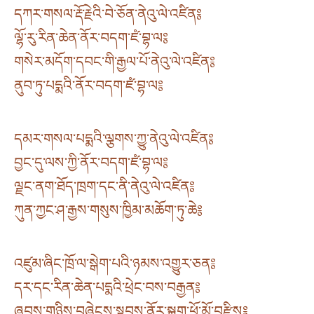
དཀར་གསལ་རྡོ་རྗེའི་བེ་ཅོན་ནེའུ་ལེ་འཛིན༔
ལྷོ་རུ་རིན་ཆེན་ནོར་བདག་ཛཾ་བྷ་ལ༔
གསེར་མདོག་དབང་གི་རྒྱལ་པོ་ནེའུ་ལེ་འཛིན༔
ནུབ་ཏུ་པདྨའི་ནོར་བདག་ཛཾ་བྷ་ལ༔
དམར་གསལ་པདྨའི་ལྕགས་ཀྱུ་ནེའུ་ལེ་འཛིན༔
བྱང་དུ་ལས་ཀྱི་ནོར་བདག་ཛཾ་བྷ་ལ༔
ལྗང་ནག་ཐོད་ཁྲག་དང་ནི་ནེའུ་ལེ་འཛིན༔
ཀུན་ཀྱང་ཤ་རྒྱས་གསུས་ཁྱིམ་མཆོག་ཏུ་ཆེ༔
འཛུམ་ཞིང་ཁྲོ་ལ་སྒེག་པའི་ཉམས་འགྱུར་ཅན༔
དར་དང་རིན་ཆེན་པདྨའི་ཕྲེང་བས་བརྒྱན༔
ཞབས་གཉིས་བཞེངས་སྟབས་ནོར་སྐྱུག་ཕོ་མོ་བརྫིས༔