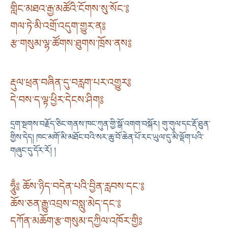
གླིང་མཐའ་རྒྱ་མཚོའི་ངོགས་སུ་སོང་༔
གལ་ཏེ་མི་འགྲོ་འདུག་གྱུར་ན༔
རྩ་གསུམ་ལྷ་ཚོགས་ཐུགས་ཁྲོས་ནས༔
རྡུལ་ཕྲན་བཞིན་དུ་བརླག་པར་འགྱུར༔
དེ་བས་ད་ལྟ་ཕྱིར་དེངས་ཤིག༔
དྲག་སྔགས་བརྗོད་ཅིང་གནས་ཁང་ཀུན་གྱི་སྒོ་འགག་བསྐོར། གུ་གུལ་དང་རྡོ་ཐུན་
གྱིས་དེད། ཁང་མགོ་མི་མཐོང་བའི་སར་ཆུ་བོ་ཆེན་པོ་རང་ཡུལ་དུ་མི་ལྡོག་པའི་
གཞུང་དུ་དོར་རོ། །
ཧཱུྃ༔ ཆོས་ཉིད་བདེན་པའི་བྱིན་རླབས་དང་༔
ཆོས་ཅན་རྒྱུ་འབྲས་བསླུ་མེད་དང་༔
དཀོན་མཆོག་རྩ་གསུམ་དཀྱིལ་འཁོར་གྱི༔