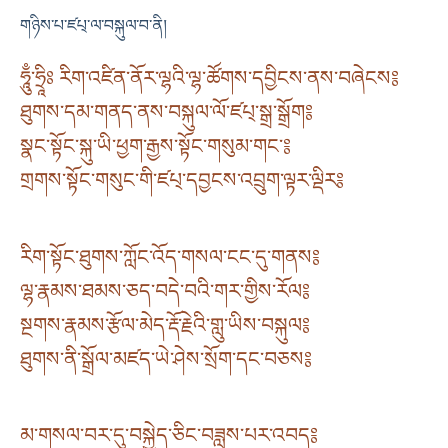
གཉིས་པ་ཛཔ྄་ལ་བསྐུལ་བ་ནི།
ཧཱུྃ་ཧྲཱིཿ རིག་འཛིན་ནོར་ལྷའི་ལྷ་ཚོགས་དབྱིངས་ནས་བཞེངས༔
ཐུགས་དམ་གནད་ནས་བསྐུལ་ལོ་ཛཔ྄་སྒྲ་སྒྲོག༔
སྣང་སྟོང་སྐུ་ཡི་ཕྱག་རྒྱས་སྟོང་གསུམ་གང་༔
གྲགས་སྟོང་གསུང་གི་ཛཔ྄་དབྱངས་འབྲུག་ལྟར་ལྡིར༔
རིག་སྟོང་ཐུགས་ཀློང་འོད་གསལ་ངང་དུ་གནས༔
ལྷ་རྣམས་ཐམས་ཅད་བདེ་བའི་གར་གྱིས་རོལ༔
སྔགས་རྣམས་རྩོལ་མེད་རྡོ་རྗེའི་གླུ་ཡིས་བསྐུལ༔
ཐུགས་ནི་སྒྲོལ་མཛད་ཡེ་ཤེས་སྲོག་དང་བཅས༔
མ་གསལ་བར་དུ་བསྐྱེད་ཅིང་བཟླས་པར་འབད༔