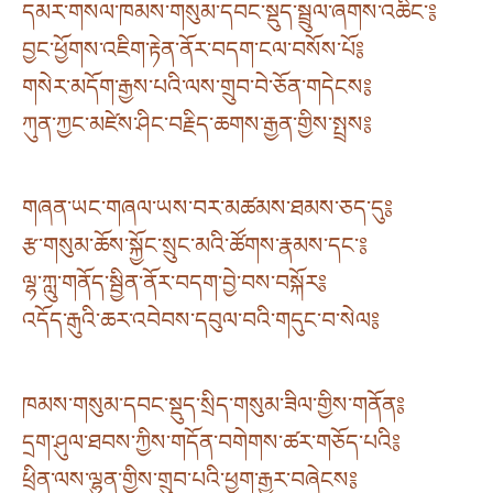
དམར་གསལ་ཁམས་གསུམ་དབང་སྡུད་སྦྲུལ་ཞགས་འཆིང་༔
བྱང་ཕྱོགས་འཇིག་རྟེན་ནོར་བདག་ངལ་བསོས་པོ༔
གསེར་མདོག་རྒྱས་པའི་ལས་གྲུབ་བེ་ཅོན་གདེངས༔
ཀུན་ཀྱང་མཛེས་ཤིང་བརྗིད་ཆགས་རྒྱན་གྱིས་སྤྲས༔
གཞན་ཡང་གཞལ་ཡས་བར་མཚམས་ཐམས་ཅད་དུ༔
རྩ་གསུམ་ཆོས་སྐྱོང་སྲུང་མའི་ཚོགས་རྣམས་དང་༔
ལྷ་ཀླུ་གནོད་སྦྱིན་ནོར་བདག་བྱེ་བས་བསྐོར༔
འདོད་རྒུའི་ཆར་འབེབས་དབུལ་བའི་གདུང་བ་སེལ༔
ཁམས་གསུམ་དབང་སྡུད་སྲིད་གསུམ་ཟིལ་གྱིས་གནོན༔
དྲག་ཤུལ་ཐབས་ཀྱིས་གདོན་བགེགས་ཚར་གཅོད་པའི༔
ཕྲིན་ལས་ལྷུན་གྱིས་གྲུབ་པའི་ཕྱག་རྒྱར་བཞེངས༔