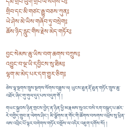
དམེ་གྲིབ་ཡུག་གྲིབ་ལ་སོགས་པ༔
གྲིབ་དང་མི་གཙང་རྒྱུ་བཅས་ཀུན༔
ཡེ་ཤེས་མེ་ཡིས་གཞོབ་ཏུ་བསྲེག༔
ཆོས་ཉིད་རླུང་གིས་རྗེས་མེད་གཏོར༔
བྱང་སེམས་ཆུ་ཡིས་བག་ཆགས་བཀྲུས༔
འབྱུང་བ་ལྔ་ཡི་དབྱིངས་སུ་ཐིམ༔
ལྷག་མ་མེད་པར་དག་གྱུར་ཅིག༔
ཅེས་ལྷ་སྔགས་ཁྲུས་སྔགས་སོགས་བཟླས་ལ། ཡུངས་ཐུན་རྡོ་ཐུན་གཏོར་ཁྲུས་ཆུ་
འཐོར་ཞིང་གུ་གུལ་དུད་པས་བདུག་གོ །
གཡང་སྐྱབས་ཉིན་གྲངས་བྱེད་ན་ཉིན་ཕྱི་མ་རྣམས་སུའང་བསེ་རག་བསྐྲད་པ་ཚར་
རེ་བགྱིད་གྲུབ་ན་ལེགས་ཤིང༌། མི་ལྕོགས་ན་གོང་གི་ཚོགས་བསགས་འཕྲོས་སུ་ཕྲིན་
ལས་འབྲིང་པོ་ལྟར་བགེགས་གཏོར་བསྔོས་ལ་འདིར་འཇུག་དགོས་སོ། །