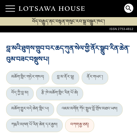
བོད་བརྒྱུད་ནང་བསྟན་གསུང་རབ་སྒྲ་བསྒྱུར་ཁང་།
ISSN 2753-4812
བླ་མའི་ཐུགས་གྲུབ་བར་ཆད་ཀུན་སེལ་གྱི་ནོར་སྒྲུབ་རིན་ཆེན་
བུམ་བཟང་བསྡུས་པ།
མཆོག་གླིང་གཏེར་གསར།
བླ་མ་ནོར་ལྷ།
ནོར་གཡང་།
བོད་ཀྱི་བླ་མ།
རྩི་ཁེ་མཆོག་གླིང་རིན་པོ་ཆེ།
མཆོག་གྱུར་བདེ་ཆེན་གླིང་པ།
འཇམ་མགོན་ཀོང་སྤྲུལ་བློ་གྲོས་མཐའ་ཡས།
ཀརྨའི་མཁན་པོ་རིན་ཆེན་དར་རྒྱས།
བཀག་རྒྱ་ཅན།