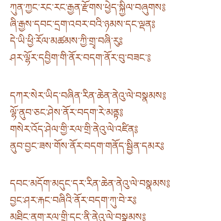
ཀུན་ཀྱང་རང་རང་རྒྱན་རྫོགས་ཕྱེད་སྐྱིལ་བཞུགས༔
ཞི་རྒྱས་དབང་དྲག་འབར་བའི་ཉམས་དང་ལྡན༔
དེ་ཡི་ཕྱི་རོལ་མཚམས་ཀྱི་གྲྭ་བཞི་རུ༔
ཤར་ལྷོར་དབྱིག་གི་ནོར་བདག་ནོར་བུ་བཟང་༔
དཀར་སེར་ཡིད་བཞིན་རིན་ཆེན་ནེའུ་ལེ་བསྣམས༔
ལྷོ་ནུབ་ཅང་ཤེས་ནོར་བདག་རེ་མནྟ༔
གསེར་འོད་ཤེལ་གྱི་རལ་གྲི་ནེའུ་ལེ་འཛིན༔
ནུབ་བྱང་ཟས་གོས་ནོར་བདག་གནོད་སྦྱིན་དམར༔
དབང་མདོག་མདུང་དར་རིན་ཆེན་ནེའུ་ལེ་བསྣམས༔
བྱང་ཤར་རྐང་བཞིའི་ནོར་བདག་ཀུ་བེ་ར༔
མཐིང་ནག་རལ་གྲི་དང་ནི་ནེའུ་ལེ་བསྣམས༔