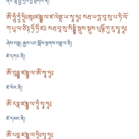
ནོར་ལྷ་སྤྱི་དྲིལ་གྱི་སྔགས་ནི།
ཨོཾ་ཧཱུྃ་ཏྲཱྃ་ཧྲཱིཿཨཱཿཛམྦྷ་ལ་ཛ་ལེནྡྲ་ཡ་སྭཱ་ཧཱ༔ སརྦ་ཡཀྴ་བཱ་སུ་པ་ཏི་ལོ་
ཀ་པཱ་ལ་ཙིཏྟ་ཧྲིཾ་ཧྲིཾ་ཛཿ སརྦ་བཱ་སུ་སིདྡྷི་སྡུས་སྡུས་པུཥྚིཾ་ཀུ་རུ་སྭཱ་ཧཱ༔
ཞེས་བཟླ། རྒྱས་པར་སྒོས་སྔགས་བཟླ་བ་ནི།
ཛཾ་དཀར་ནི།
ཨོཾ་བུདྡྷ་ཛམྦྷ་ལ་ཨོཾ་སྭཱ་ཧཱ༔
ཛཾ་སེར་ནི།
ཨོཾ་རཏྣ་ཛམྦྷ་ལ་ཏྲཱྃ་སྭཱ་ཧཱ༔
ཛཾ་དམར་ནི།
ཨོཾ་པདྨ་ཛམྦྷ་ལ་ཧྲཱིཿསྭཱ་ཧཱ༔