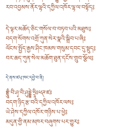
རབ་འབྱམས་ནོར་ལྷའི་དཀྱིལ་འཁོར་ལྷ་ལ་བསྟོད༔
དེ་ལྟར་མཆོད་ཅིང་གསོལ་བ་བཏབ་པའི་མཐུས༔
བདག་སོགས་འགྲོ་ཀུན་སེར་སྣའི་སྒྲིབ་པ་ཞི༔
ལོངས་སྤྱོད་རྒྱས་ཤིང་ཁམས་གསུམ་དབང་དུ་སྡུད༔
བར་ཆད་ཀུན་སེལ་མཆོག་ཐུན་དངོས་གྲུབ་སྩོལ༔
དེ་ནས་ཛཔ྄་ཁང་དབྱེ་བ་ནི།
བྷྲཱུྃ་བི་ཤྭ་བི་ཤུདྡྷེ་ཧྲཱིཿཕཊ་ཛཿ
བདག་ཉིད་རྩ་བའི་དཀྱིལ་འཁོར་ལས༔
ཡེ་ཤེས་དཀྱིལ་འཁོར་གཉིས་པ་ཕྱེ༔
མདུན་གྱི་ནམ་མཁར་བཞུགས་པར་གྱུར༔