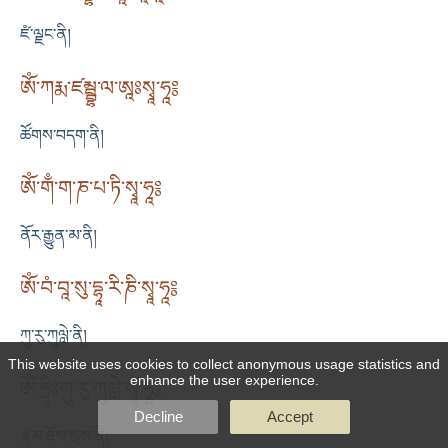
ཛཾ་ལྗང་ནི།
ཨོཾ་ཀརྨ་ཛམྦྷ་ལ་ཨཱཿསྭཱ་ཧཱ༔
ཚོགས་བདག་ནི།
ཨོཾ་གྃ་ག་ཎ་པ་ཏི་སྭཱ་ཧཱ༔
ནོར་རྒྱུན་མ་ནི།
ཨོཾ་བཾ་བཱ་སུ་དྷཱ་རི་ཎི་སྭཱ་ཧཱ༔
ཀུ་རུ་ཀུལླེ་ནི།
This website uses cookies to collect anonymous usage statistics and
enhance the user experience.
ཨོཾ་ཧྲཱིཿཀུ་རུ་ཀུལླེ་སྭཱ་ཧཱ༔
Decline
Accept
རྣམ་ཐོས་སྲས་ནི།