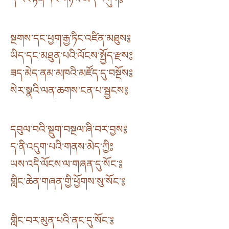
སྔགས་དང་ཕྱག་རྒྱ་ཏིང་འཛིན་མཐུས༔
ཡིད་དང་མཐུན་པའི་ལོངས་སྤྱོད་རྫས༔
ཟད་མེད་ནམ་མཁའི་མཛོད་དུ་བསྔོས༔
སེར་སྣའི་ལན་ཆགས་ངན་པ་སྦྱངས༔
དབུལ་བའི་སྡུག་བསྔལ་ཞི་བར་བྱས༔
ད་ནི་འདུག་པའི་གནས་མེད་ཀྱི༔
ཡས་འདི་ལོངས་ལ་གཞན་དུ་སོང་༔
གླིང་ཆེན་གཞན་གྱི་ཕྱོགས་སུ་སོང་༔
གླིང་བར་མུན་པའི་ནང་དུ་སོང་༔