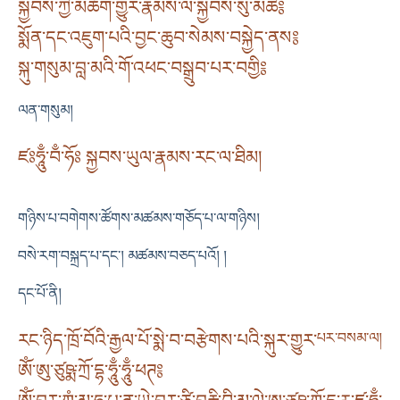
སྐྱབས་ཀྱི་མཆོག་གྱུར་རྣམས་ལ་སྐྱབས་སུ་མཆི༔
སྨོན་དང་འཇུག་པའི་བྱང་ཆུབ་སེམས་བསྐྱེད་ནས༔
སྐུ་གསུམ་བླ་མའི་གོ་འཕང་བསྒྲུབ་པར་བགྱི༔
ལན་གསུམ།
ཛཿཧཱུྃ་བྃ་ཧོཿ སྐྱབས་ཡུལ་རྣམས་རང་ལ་ཐིམ།
གཉིས་པ་བགེགས་ཚོགས་མཚམས་གཅོད་པ་ལ་གཉིས།
བསེ་རག་བསྐྲད་པ་དང༌། མཚམས་བཅད་པའོ། །
དང་པོ་ནི།
རང་ཉིད་ཁྲོ་བོའི་རྒྱལ་པོ་སྨེ་བ་བརྩེགས་པའི་སྐུར་གྱུར་
པར་བསམ་ལ།
ཨོཾ་ཨུ་ཙུཥྨ་ཀྲོ་དྷ་ཧཱུྃ་ཧཱུྃ་ཕཊ༔