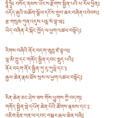
ཧཱུྃ་ཧྲཱིཿ བསོད་ནམས་ཡོངས་རྫོགས་སྦྱིན་པའི་ཕ་རོལ་ཕྱིན༔
འདོད་རྒུའི་མཆོག་སྩོལ་དངོས་གྲུབ་ཆར་བཞིན་འབེབས༔
རྩ་གསུམ་ཀུན་འདུས་པདྨ་སཾ་བྷ་ཝ༔
ཡིད་བཞིན་རེ་སྐོང་ཁྱོད་ལ་ཕྱག་འཚལ་བསྟོད༔
རིགས་བཞིའི་ནོར་བདག་ཨཱརྻ་ཛཾ་བྷ་ལ༔
ལྷ་མི་ཀླུ་དང་གནོད་སྦྱིན་དབང་སྡུད་པའི༔
ནོར་བདག་ནོར་སྦྱིན་ཀུ་རུ་ཀུལླེ་དང་༔
རྒྱལ་ཆེན་རྣམ་ཐོས་སྲས་ལ་ཕྱག་འཚལ་བསྟོད༔
རིན་ཆེན་ཅང་ཤེས་ཟས་གོས་ཕྱུགས་ཀྱི་བདག༔
གནོད་སྦྱིན་སྡེ་དཔོན་ཆེན་པོའི་ཚོགས་རྣམས་དང་༔
འཇིག་རྟེན་ཀུན་ལ་དབང་བསྒྱུར་རྒྱལ་ཆེན་བཞི༔