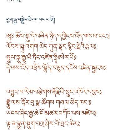
ཕྱག་རྒྱ་བསྐྱེད་ཅིང་གསལ་བ་ནི།
ཨཱཿ ཆོས་སྐུ་དེ་བཞིན་ཉིད་དབྱིངས་འོད་གསལ་ངང་༔
ལོངས་སྐུ་འགག་མེད་ཀུན་སྣང་སྙིང་རྗེའི་རྩལ༔
སྤྲུལ་སྐུ་རྒྱུ་ཡི་ཏིང་འཛིན་ཧྲཱིཿསེར་པོ༔
དེ་ལས་འོད་འཕྲོས་སྣོད་བཅུད་དངོས་འཛིན་སྦྱངས༔
འབྱུང་བ་རིམ་བརྩེགས་རྡོ་རྗེའི་སྲུང་འཁོར་དབུས༔
བྷྲཱུྃ་ལས་ནོར་བུ་སྣ་ཚོགས་གཞལ་མེད་ཁང་༔
ཡངས་ཤིང་རྒྱ་ཆེ་ངོ་མཚར་བཀོད་པས་མཛེས༔
ལྟ་ན་ལྷུན་སྡུག་བཀྲ་ཤིས་ཕོ་བྲང་ཆེར༔