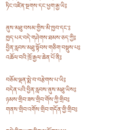
ཏིང་འཛིན་སྔགས་དང་ཕྱག་རྒྱ་ཡི༔
ནུས་མཐུ་བསམ་གྱིས་མི་ཁྱབ་དང་༔
ཁྱད་པར་བདེ་གཤེགས་ཐམས་ཅད་ཀྱི༔
བྱིན་རླབས་མཐུ་སྟོབས་གཅིག་བསྡུས་པ༔
འཆོལ་བའི་ཁྲོ་རྒྱལ་ཆེན་པོ་ནི༔
བཅོམ་ལྡན་སྨེ་བ་བརྩེགས་པ་ཡི༔
བདེན་པའི་བྱིན་རླབས་ནུས་མཐུ་ཡིས༔
ཉམས་གྲིབ་ཟས་གྲིབ་གོས་ཀྱི་གྲིབ༔
གནས་གྲིབ་འགོས་གྲིབ་གདོན་གྱི་གྲིབ༔