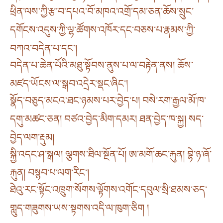
ཕྲིན་ལས་ཀྱི་རྩ་བ་དཔའ་བོ་མཁའ་འགྲོ་དམ་ཅན་ཆོས་སྲུང་
དགོངས་འདུས་ཀྱི་ལྷ་ཚོགས་འཁོར་དང་བཅས་པ་རྣམས་ཀྱི་
བཀའ་བདེན་པ་དང༌།
བདེན་པ་ཆེན་པོའི་མཐུ་སྟོབས་ནུས་པ་ལ་བརྟེན་ནས། ཆོས་
མཛད་ཡོངས་ལ་སྒབ་འདྲེར་སྡང་ཞིང༌།
སྣོད་བཅུད་མངའ་ཐང་ཉམས་པར་བྱེད་པ། བསེ་རག་རྒྱལ་མོ་ཁ་
དགུ་མཚང་ཅན། བཙའ་བྱེད་མིག་དམར། ཐན་བྱེད་ཁ་སྐྱ། སད་
བྱེད་ལག་རྡུམ།
སྐྱི་འདང་ཤ་སྒལ། ལྕགས་ཐིལ་སྔོན་པོ། ཨ་མགོ་ཆང་རྐུན། བྷེ་ཉ་ཞོ་
རྐུན། བསྙབ་པ་ལག་རིང༌།
ཐེའུ་རང་སྟོང་འཁྲུག་སོགས་ལྟོགས་འགོང་དབུལ་སྲི་ཐམས་ཅད་
གླུད་གཟུགས་ཡས་སྟགས་འདི་ལ་ཁུག་ཅིག །