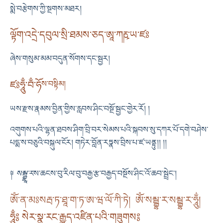
སྨེ་བརྩེགས་ཀྱི་སྔགས་མཐར།
ལྟོག་འདྲེ་དབུལ་སྲི་ཐམས་ཅད་ཨཱ་ཀརྵ་ཡ་ཛཿ
ཞེས་གསུམ་མམ་བདུན་སོགས་དང་སྦྱར།
ཛཿཧཱུྃ་བྃ་ཧོ
ས་བསྟིམ།
ཡས་རྫས་རྣམས་བྱིན་གྱིས་རླབས་ཤིང་བསྔོ་སྦྱང་གྱེར་རོ། །
འགུགས་པའི་ལྷན་ཐབས་ཤིག་བྲི་བར་སེམས་པའི་སྐབས་སུ་དཀར་པོ་དགེ་བཤེས་
པདྨ་ས་བཅུའི་བསྐུལ་ངོར། གཏེར་བློན་རཏྣས་བྲིས་པ་ཛ་ཡནྟུ།། །།
༈
སམྦྷཱ་ར
ས་ཆངས་བུ་རིལ་བུ་བརྒྱ་རྩ་བརྒྱད་བསྔོས་ཤིང་འོ་ཆབ་སྦྲེང༌།
ༀ་ན་མཿསརྦ་ཏ་ཐཱ་ག་ཏ་ཨ་ཝ་ལོ་ཀི་ཏེ། ༀ་སམྦྷ་ར་སམྦྷ་ར་ཧཱུྂ།
ཧཱུྃ༔ སེར་སྣ་རང་རྒྱུད་འཛིན་པའི་གཟུགས༔