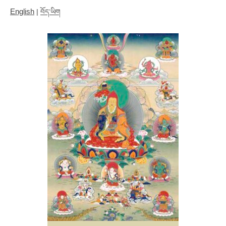
English
|
བོད་ཡིག