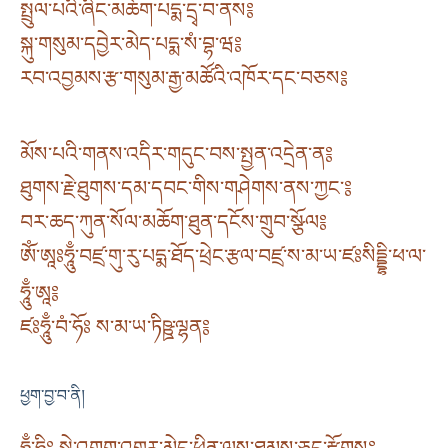
སྤྲུལ་པའི་ཞིང་མཆོག་པདྨ་དྲྭ་བ་ནས༔
སྐུ་གསུམ་དབྱེར་མེད་པདྨ་སཾ་བྷ་ཝ༔
རབ་འབྱམས་རྩ་གསུམ་རྒྱ་མཚོའི་འཁོར་དང་བཅས༔
མོས་པའི་གནས་འདིར་གདུང་བས་སྤྱན་འདྲེན་ན༔
ཐུགས་རྗེ་ཐུགས་དམ་དབང་གིས་གཤེགས་ནས་ཀྱང་༔
བར་ཆད་ཀུན་སོལ་མཆོག་ཐུན་དངོས་གྲུབ་སྩོལ༔
ཨོཾ་ཨཱཿཧཱུྃ་བཛྲ་གུ་རུ་པདྨ་ཐོད་ཕྲེང་རྩལ་བཛྲ་ས་མ་ཡ་ཛཿསིདྡྷི་ཕ་ལ་
ཧཱུྃ་ཨཱ༔
ཛཿཧཱུྃ་བཾ་ཧོཿ ས་མ་ཡ་ཏིཥྛ་ལྷན༔
ཕྱག་བྱ་བ་ནི།