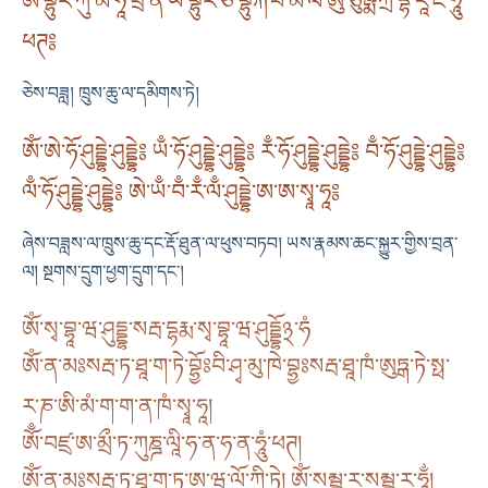
ཨོཾ་བྷུར་ཀུཾ་མ་ཧཱ་པྲ་ན་ཡེ་བྷུར་ཙི་བྷུརྐི་བི་མ་ལེ་ཨུ་ཙུཥྨ་ཀྲོ་དྷ་རཱ་ཛ་ཧཱུྃ་
ཕཊ༔
ཅེས་བཟླ། ཁྲུས་ཆུ་ལ་དམིགས་ཏེ།
ཨོཾ་ཨེ་ཧོ་ཤུདྡྷེ་ཤུདྡྷེ༔ ཡྃ་ཧོ་ཤུདྡྷེ་ཤུདྡྷེ༔ རྃ་ཧོ་ཤུདྡྷེ་ཤུདྡྷེ༔ བྃ་ཧོ་ཤུདྡྷེ་ཤུདྡྷེ༔
ལྃ་ཧོ་ཤུདྡྷེ་ཤུདྡྷེ༔ ཨེ་ཡྃ་བྃ་རྃ་ལྃ་ཤུདྡྷེ་ཨ་ཨ་སྭཱ་ཧཱ༔
ཞེས་བཟླས་ལ་ཁྲུས་ཆུ་དང་རྡོ་ཐུན་ལ་ཕུས་བཏབ། ཡས་རྣམས་ཆང་སྐྱུར་གྱིས་བྲན་
ལ། སྔགས་དྲུག་ཕྱག་དྲུག་དང༌།
ༀ་སྭ་བྷཱ་ཝ་ཤུདྡྷ་སརྦ་དྷརྨ་སྭ་བྷཱ་ཝ་ཤུདྡྷོ྅་ཧཾ
ༀ་ན་མཿསརྦ་ཏ་ཐཱ་ག་ཏེ་བྷྱོཿབི་ཤྭ་མུ་ཁེ་བྷྱཿསརྦ་ཐཱ་ཁཾ་ཨུཏྒ་ཏེ་སྥ་
ར་ཎ་ཨི་མཾ་ག་ག་ན་ཁཾ་སྭཱ་ཧཱ།
ཨོྃ་བཛྲ་ཨ་མྲྀ་ཏ་ཀུཎྜ་ལཱི་ཧ་ན་ཧ་ན་ཧཱུཾ་ཕཊ།
ༀ་ན་མཿསརྦ་ཏ་ཐཱ་ག་ཏ་ཨ་ཝ་ལོ་ཀི་ཏེ། ༀ་སམྦྷ་ར་སམྦྷ་ར་ཧཱུྂ།