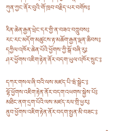
ཀུན་ཀྱང་ནོར་བུའི་གོ་ཁྲབ་བརྗིད་པར་བགོས༔
རིན་ཆེན་རྒྱན་ཕྲེང་དར་གྱི་ན་བཟའ་བཀླུབས༔
རང་རང་མདོག་མཚུངས་རྟ་མཆོག་རྒྱན་ལྡན་ཆིབས༔
དཀྱིལ་འཁོར་ཆེན་པོའི་ཕྱོགས་ཀྱི་སྒོ་བཞི་རུ༔
ཤར་ཕྱོགས་འཇིག་རྟེན་ནོར་བདག་ཡུལ་འཁོར་སྲུང་༔
དཀར་གསལ་ཞི་བའི་ལས་མཛད་པི་ཝཾ་སྒྲེང་༔
ལྷོ་ཕྱོགས་འཇིག་རྟེན་ནོར་བདག་འཕགས་སྐྱེས་པོ༔
མཐིང་ནག་དྲག་པོའི་ལས་མཛད་རལ་གྲི་ཕྱར༔
ནུབ་ཕྱོགས་འཇིག་རྟེན་ནོར་བདག་སྤྱན་མི་བཟང་༔