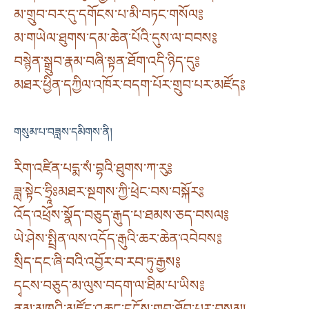
མ་གྲུབ་བར་དུ་དགོངས་པ་མི་བཏང་གསོལ༔
མ་གཡེལ་ཐུགས་དམ་ཆེན་པོའི་དུས་ལ་བབས༔
བསྙེན་སྒྲུབ་རྣམ་བཞི་སྟན་ཐོག་འདི་ཉིད་དུ༔
མཐར་ཕྱིན་དཀྱིལ་འཁོར་བདག་པོར་གྲུབ་པར་མཛོད༔
གསུམ་པ་བཟླས་དམིགས་ནི།
རིག་འཛིན་པདྨ་སཾ་བྷའི་ཐུགས་ཀ་རུ༔
ཟླ་སྟེང་ཧྲཱིཿམཐར་སྔགས་ཀྱི་ཕྲེང་བས་བསྐོར༔
འོད་འཕྲོས་སྣོད་བཅུད་རྒུད་པ་ཐམས་ཅད་བསལ༔
ཡེ་ཤེས་སྤྲིན་ལས་འདོད་རྒུའི་ཆར་ཆེན་འབེབས༔
སྲིད་དང་ཞི་བའི་འབྱོར་བ་རབ་ཏུ་རྒྱས༔
དྭངས་བཅུད་མ་ལུས་བདག་ལ་ཐིམ་པ་ཡིས༔
ནམ་མཁའི་མཛོད་འཆང་དངོས་གྲུབ་ཐོབ་པར་བསམ།