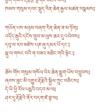
ཕྱག་གཡས་རྡོ་རྗེ་རྩེ་ལྔ་དང་བཅས་པས༔
ཁམས་གསུམ་དབང་སྡུད་རིན་ཆེན་རྒྱལ་མཚན་བསྣམས༔
གཡོན་པས་མཉམ་བཞག་རིན་ཆེན་ཟ་མ་ཏོག༔
འདོད་རྒུའི་དངོས་གྲུབ་མ་ལུས་ཆར་དུ་འབེབས༔
དབུ་ལ་རབ་མཛེས་པཎ་ཞུ་དམར་པོ་དང་༔
སྐུ་ལ་གསང་བའི་ན་བཟའ་མཐིང་གའི་སྟེང་༔
ཆོས་གོས་གསུམ་གསོལ་བེར་ཆེན་སྨུག་པོས་བཀླུབས༔
ཞབས་ཟུང་མི་འགྱུར་རྡོ་རྗེའི་སྐྱིལ་ཀྲུང་བཅིངས༔
དེ་ཡི་ཕྱི་རོལ་པདྨའི་འདབ་མ་ལ༔
ཤར་དུ་རྡོ་རྗེའི་ནོར་བདག་ཛཾ་བྷ་ལ༔