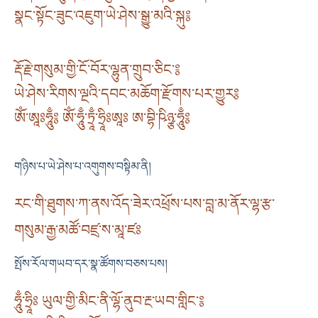
སྣང་སྟོང་ཟུང་འཇུག་ཡེ་ཤེས་སྒྱུ་མའི་སྐུ༔
རྡོ་རྗེ་གསུམ་གྱི་ངོ་བོར་ལྷུན་གྲུབ་ཅིང་༔
ཡེ་ཤེས་རིགས་ལྔའི་དབང་མཆོག་རྫོགས་པར་གྱུར༔
ཨོཾ་ཨཱཿཧཱུྃ༔ ཨོཾ་ཧཱུྃ་ཏྲཱྃ་ཧྲཱིཿཨཱཿ ཨ་བྷི་ཥིཉྩ་ཧཱུྃ༔
གཉིས་པ་ཡེ་ཤེས་པ་འགུགས་བསྟིམ་ནི།
རང་གི་ཐུགས་ཀ་ནས་འོད་ཟེར་འཕྲོས་པས་བླ་མ་ནོར་ལྷ་རྩ་
གསུམ་རྒྱ་མཚོ་བཛྲ་ས་མཱ་ཛཿ
སྤོས་རོལ་གཡབ་དར་སྣ་ཚོགས་བཅས་པས།
ཧཱུྃ་ཧྲཱིཿ ཡུལ་གྱི་མིང་ནི་ལྷོ་ནུབ་རྔ་ཡབ་གླིང་༔