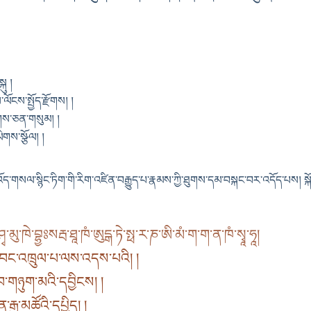
ྐུ །
ལོངས་སྤྱོད་རྫོགས། །
རིགས་ཅན་གསུམ། །
ལེགས་སྩོལ། །
འོད་གསལ་སྙིང་ཏིག་གི་རིག་འཛིན་བརྒྱུད་པ་རྣམས་ཀྱི་ཐུགས་དམ་བསྐང་བར་འདོད་པས།
ཤྭ་མུ་ཁེ་བྷྱཿསརྦ་ཐཱ་ཁཾ་ཨུདྒ་ཏེ་སྥ་ར་ཎ་ཨི་མཾ་ག་ག་ན་ཁཾ་སྭཱ་ཧཱ།
དབང་འཁྲུལ་པ་ལས་འདས་པའི། །
ུབ་གཉུག་མའི་དབྱིངས། །
རྒྱ་མཚོའི་དཔྱིད། །