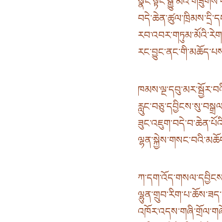
སྣང་སྟོང་སྒྱུ་མའི་གཟུགས་ད
བདེ་ཆེན་ཚུལ་ཁྲིམས་དྲི་ད
རབ་འབར་གཏུམ་མོའི་རེག་བ
རང་བྱུང་ནང་གི་མཆོད་པ
ཁམས་ལྔ་དབུ་མར་སྦྱོར་བའི
རླུང་བཅུ་དབྱིངས་སུ་བསྒྲ
ཟུང་འཇུག་བདེ་བ་ཆེན་པོའི་
ལྷན་སྐྱེས་གསང་བའི་མཆ
ཀ་དག་འོད་གསལ་དབྱིངས་
ལྷུན་གྲུབ་རིག་པ་ཆོས་ཟད་ཆ
འཁོར་འདས་གཞི་གྲོལ་གཞོན