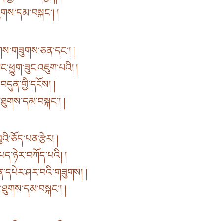
་ཐུགས་དམ་བསྐང་། །
ོགས་གཟུགས་ཅན་དང་། །
་ཕྱུག་ཟུང་འཇུག་པའི། །
བདུན་གྱི་དངོས། །
འི་ཐུགས་དམ་བསྐང་། །
འི་ཅོད་པན་རྩེར། །
པད་ཉེར་བཀོད་པའི། །
་དཔེར་ཤར་བའི་གཟུགས། །
འི་ཐུགས་དམ་བསྐང་། །