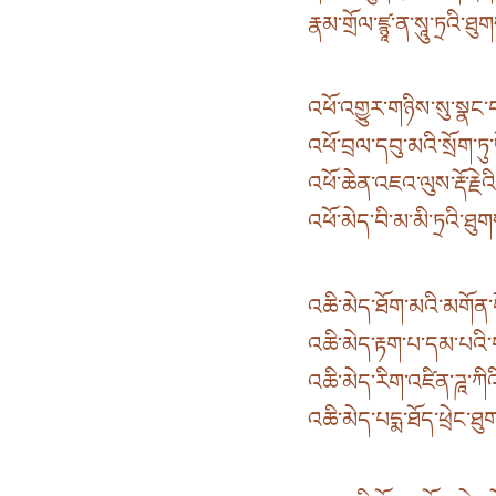
རྣམ་གྲོལ་ཛྙཱ་ན་སཱུ་ཏྲའི་ཐ
འཕོ་འགྱུར་གཉིས་སུ་སྣང་བ
འཕོ་བྲལ་དབུ་མའི་སྲོག་ཏུ
འཕོ་ཆེན་འཇའ་ལུས་རྡོ་རྗེ
འཕོ་མེད་བི་མ་མི་ཏྲའི་ཐུ
འཆི་མེད་ཐོག་མའི་མགོན་པོ
འཆི་མེད་རྟག་པ་དམ་པའི
འཆི་མེད་རིག་འཛིན་ཌཱ་ཀིའི་
འཆི་མེད་པདྨ་ཐོད་ཕྲེང་ཐ