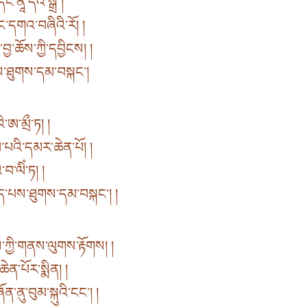
ང་ནཱ་དའི་སྒྲ །
ང་དགའ་བཞིའི་རོ། །
ྱ་ཆོས་ཀྱི་དབྱིངས། །
ས་ཐུགས་དམ་བསྐང་།
་ཨ་མྲྀ་ཏ། །
ལ་པའི་དམར་ཆེན་པོ། །
བ་ལིཾ་ཏ། །
ོད་པས་ཐུགས་དམ་བསྐང་། །
ཀྱི་གནས་ལུགས་རྟོགས། །
ེན་པོར་སྨིན། །
་ནུ་བུམ་སྐུའི་ངང་། །