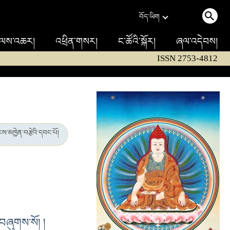
བོད་ཡིག
ལས་འཆར།
འཕྲིན་གསར།
ང་ཚོའི་སྐོར།
ཞལ་འདེབས།
ISSN 2753-4812
ས་མཁྱེན་བརྩེའི་དབང་པོ།
བ་བཞུགས་སོ། །