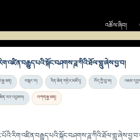
འཚོལ་ཞིབ།
ི་རིག་འཛིན་བརྒྱུད་པའི་སྐོང་བཤགས་ཌཱ་ཀིའི་ཐོལ་གླུ་ཞེས་བྱ་བ།
ི་རྒྱ་ཅན།
བསྐང་བ།
རིན་ཆེན་གཏེར་མཛོད།
བོད་ཀྱི་བླ་མ།
འཇམ་དབྱང
་ཆེན་རབ་འབྱམས།
བཀག་རྒྱ་ཅན།
ིང་པོའི་རིག་འཛིན་བརྒྱུད་པའི་སྐོང་བཤགས་ཌཱ་ཀིའི་ཐོལ་གླུ་ཞེས་བྱ་