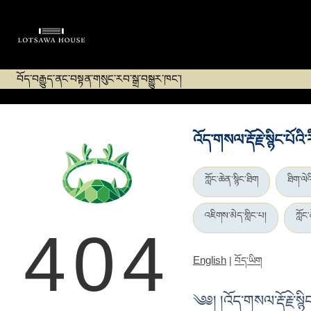
བོད་བརྒྱུད་ནང་བསྟན་གསུང་རབ་སྒྲ་བསྒྱུར་ཁང་།
འོད་གསལ་རྡོ་རྗེ་སྙིང་པོའ
ཀློང་ཆེན་སྙིང་ཐིག
ཐིག་ལེའ
འཇིགས་མེད་གླིང་པ།
ཀློང
404
English
|
བོད་ཡིག
༄༅། །འོད་གསལ་རྡོ་རྗེ་སྙ