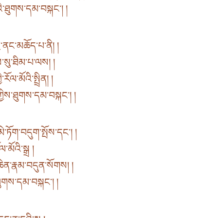
འི་ཐུགས་དམ་བསྐང་། །
ྱི་ནང་མཆོད་པ་ནི། །
་སུ་ཐིམ་པ་ལས། །
རོལ་མོའི་སྤྲིན། །
ིས་ཐུགས་དམ་བསྐང་། །
ཏོག་བདུག་སྤོས་དང་། །
མོའི་སྒྲ །
ཆེན་རྣམ་བདུན་སོགས། །
ཐུགས་དམ་བསྐང་། །