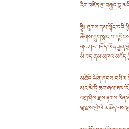
རིག་འཛིན་རྩ་བརྒྱུད་བླ་མ
ཧྲཱིཿ ཐུགས་དམ་སྐོང་བའི་ཕ
ཚོགས་དྲུག་སྣང་བ་དབྱིངས
གང་ཤར་འདོད་ཡོན་རྒྱན་གྱི་
མི་ཟད་ནམ་མཁའ་མཛོད་ཀྱ
མཆོད་ཡོན་ཞབས་བསིལ་མེ་
མར་མེ་དྲི་ཆབ་ཞལ་ཟས་རོལ་
བཀྲ་ཤིས་རྫས་རྟགས་རིན་
ལྷ་རྫས་ཕྱི་ཡི་མཆོད་པས་