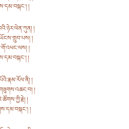
ུགས་དམ་བསྐང་། །
འི་ཉེར་ལེན་ཀུན། །
་ཡོངས་གྲུབ་པས། །
འི་གོ་འཕང་ལས། །
གས་དམ་བསྐང་། །
འི་རྣམ་རོལ་ནི། །
་གཟུགས་འཆང་བ། །
ཚོགས་ཀྱི་རྗེ། །
ུགས་དམ་བསྐང་། །