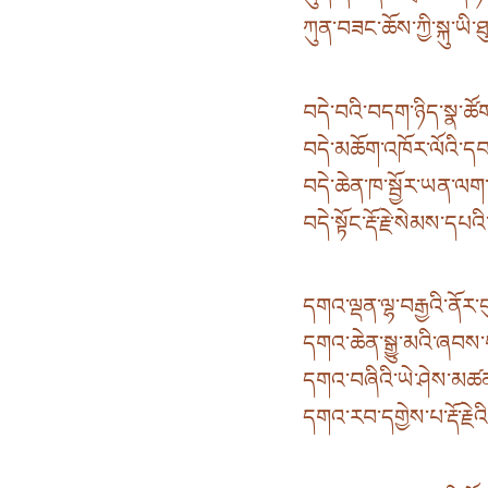
ཀུན་བཟང་ཆོས་ཀྱི་སྐུ་ཡི
བདེ་བའི་བདག་ཉིད་སྣ་ཚ
བདེ་མཆོག་འཁོར་ལོའི་དབང
བདེ་ཆེན་ཁ་སྦྱོར་ཡན་ལག་
བདེ་སྟོང་རྡོ་རྗེ་སེམས་དཔ
དགའ་ལྡན་ལྷ་བརྒྱའི་ནོར་བུ
དགའ་ཆེན་སྒྱུ་མའི་ཞབས་
དགའ་བཞིའི་ཡེ་ཤེས་མཚན
དགའ་རབ་དགྱེས་པ་རྡོ་རྗེ