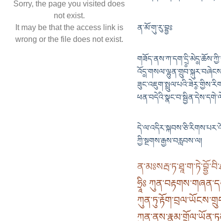
Sorry, the page you visited does
not exist.
It may be that the access link is
ན་མོ་གུ་རུ་བྷྱཿ
wrong or the file does not exist.
གཟོད་ནས་ཀ་དག་དྲི༵་མེད༵་ཆོས་ཀྱི་ས
འོད༵་གསལ་ལྷུན་གྲུབ་སྐུར་བཞེངས་
ཟུང་འཇུག་སྤྲུལ་པའི་ཟེར༵་གྱིས་
ཕན་བདེའི་སྣང་བ་སྦྱིན་དེས་དགེ་
དེ་ལ་འདིར་སྐབས་ཅི་རིགས་པར་
ཀྱི་སྔགས་རྒྱས་བརླབས་ལ།
ན་མཿསརྦ་ཏ་ཐཱ་ག་ཏེ་བྷྱོ་བི་
ཧྲཱིཿ ཀུན་བརྟགས་གཞན་
ཀུན་ཏུ་རྟོག་བྲལ་ཡོངས་གྲ
ཀུན་ནས་རྣམ་གྲོལ་ཡོན་ཏན་