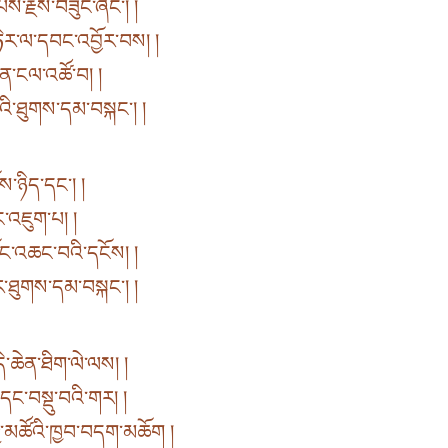
ོས་རྗེས་བཟུང་ཞིང་། །
ེར་ལ་དབང་འབྱོར་བས། །
་ན་ངལ་འཚོ་བ། །
ྔའི་ཐུགས་དམ་བསྐང་། །
ོས་ཉིད་དང་། །
ུང་འཇུག་པ། །
ོང་འཆང་བའི་དངོས། །
ེར་ཐུགས་དམ་བསྐང་། །
ེ་ཆེན་ཐིག་ལེ་ལས། །
་དང་བསྡུ་བའི་གར། །
ྱ་མཚོའི་ཁྱབ་བདག་མཆོག །