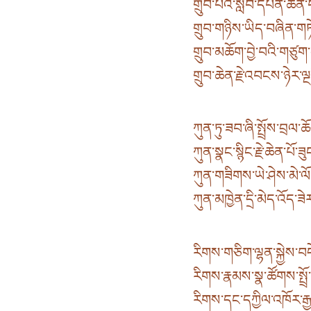
གྲུབ་པའི་སློབ་དཔོན་ཆེན་པ
གྲུབ་གཉིས་ཡིད་བཞིན་གཏ
གྲུབ་མཆོག་བྱེ་བའི་གཙུག
གྲུབ་ཆེན་རྗེ་འབངས་ཉེར་ལ
ཀུན་ཏུ་ཟབ་ཞི་སྤྲོས་བྲལ་ཆ
ཀུན་སྣང་སྙིང་རྗེ་ཆེན་པོ་ཟ
ཀུན་གཟིགས་ཡེ་ཤེས་མེ་ལ
ཀུན་མཁྱེན་དྲི་མེད་འོད་ཟ
རིགས་གཅིག་ལྷན་སྐྱེས་བད
རིགས་རྣམས་སྣ་ཚོགས་སྤྲོ
རིགས་དང་དཀྱིལ་འཁོར་རྒ