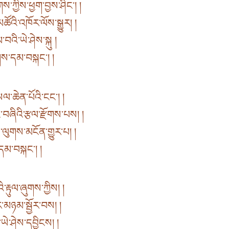
ཀྱིས་ཕྱག་བྱས་ཤིང་། །
ཚོའི་འཁོར་ལོས་སྒྱུར། །
འི་ཡེ་ཤེས་སྐུ །
ུགས་དམ་བསྐང་། །
་ཆེན་པོའི་ངང་། །
་བཞིའི་རྩལ་རྫོགས་པས། །
ལུགས་མངོན་གྱུར་པ། །
ས་དམ་བསྐང་། །
་རྟུལ་ཞུགས་ཀྱིས། །
ར་མཉམ་སྦྱོར་བས། །
ཡེ་ཤེས་དབྱིངས། །