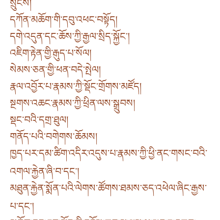
སྲུངས།
དཀོན་མཆོག་གི་དབུ་འཕང་བསྟོད།
དགེ་འདུན་དང་ཆོས་ཀྱི་རྒྱལ་སྲིད་སྐྱོང༌།
འཇིག་རྟེན་གྱི་རྒུད་པ་སོལ།
སེམས་ཅན་གྱི་ཕན་བདེ་སྤེལ།
རྣལ་འབྱོར་པ་རྣམས་ཀྱི་སྡོང་གྲོགས་མཛོད།
སྔགས་འཆང་རྣམས་ཀྱི་ཕྲིན་ལས་སྒྲུབས།
སྡང་བའི་དགྲ་ཐུལ།
གནོད་པའི་བགེགས་ཆོམས།
ཁྱད་པར་དམ་ཚིག་འདིར་འདུས་པ་རྣམས་ཀྱི་ཕྱི་ནང་གསང་བའི་
འགལ་རྐྱེན་ཞི་བ་དང༌།
མཐུན་རྐྱེན་སྨོན་པའི་ལེགས་ཚོགས་ཐམས་ཅད་འཕེལ་ཞིང་རྒྱས་
པ་དང༌།