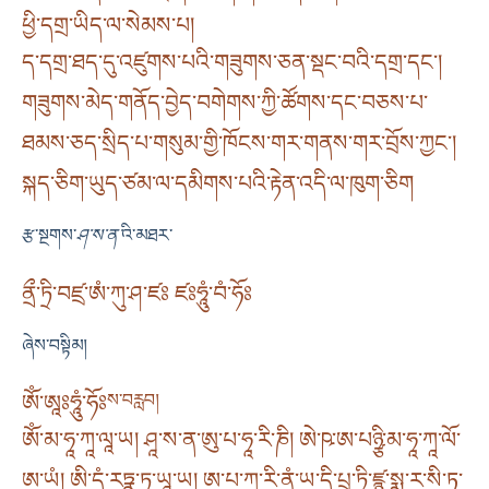
ཕྱི་དགྲ་ཡིད་ལ་སེམས་པ།
ད་དགྲ་ཐད་དུ་འཛུགས་པའི་གཟུགས་ཅན་སྡང་བའི་དགྲ་དང༌།
གཟུགས་མེད་གནོད་བྱེད་བགེགས་ཀྱི་ཚོགས་དང་བཅས་པ་
ཐམས་ཅད་སྲིད་པ་གསུམ་གྱི་ཁོངས་གར་གནས་གར་བྲོས་ཀྱང་།
སྐད་ཅིག་ཡུད་ཙམ་ལ་དམིགས་པའི་རྟེན་འདི་ལ་ཁུག་ཅིག
རྩ་སྔགས་
ཤ་ས་ན་
འི་མཐར་
ནྲྀ་ཏྲི་བཛྲ་ཨཾ་ཀུ་ཤ་ཛཿ ཛཿཧཱུཾ་བཾ་ཧོཿ
ཞེས་བསྟིམ།
ཨོཾ་ཨཱཿཧཱུཾ་ཧོཿ
ས་བརླབ།
ཨོཾ་མ་ཧཱ་ཀཱ་ལཱ་ཡ། ཤཱ་ས་ན་ཨུ་པ་ཧཱ་རི་ཎི། ཨེ་ཥ་ཨ་པཉྩི་མ་ཧཱ་ཀཱ་ལོ་
ཨ་ཡཾ། ཨི་དཾ་རཏྣ་ཏྲ་ཡཱ་ཡ། ཨ་པ་ཀཱ་རི་ནཾ་ཡ་དི་པྲ་ཏཱི་ཛྙཱ་སྨ་ར་སི་ཏ་