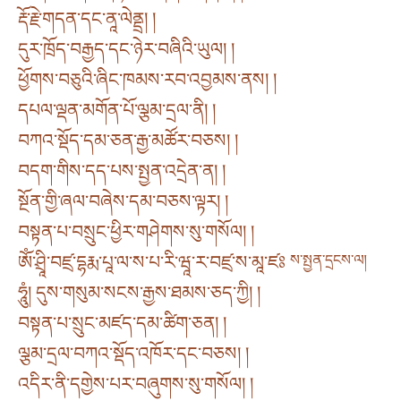
རྡོ་རྗེ་གདན་དང་ནཱ་ལེནྡྲ། །
དུར་ཁྲོད་བརྒྱད་དང་ཉེར་བཞིའི་ཡུལ། །
ཕྱོགས་བཅུའི་ཞིང་ཁམས་རབ་འབྱམས་ནས། །
དཔལ་ལྡན་མགོན་པོ་ལྕམ་དྲལ་ནི། །
བཀའ་སྡོད་དམ་ཅན་རྒྱ་མཚོར་བཅས། །
བདག་གིས་དད་པས་སྤྱན་འདྲེན་ན། །
སྔོན་གྱི་ཞལ་བཞེས་དམ་བཅས་ལྟར། །
བསྟན་པ་བསྲུང་ཕྱིར་གཤེགས་སུ་གསོལ། །
ཨོཾ་ཤྲཱི་བཛྲ་དྷརྨ་པཱ་ལ་ས་པ་རི་ཝཱ་ར་བཛྲ་ས་མཱ་ཛཿ
ས་སྤྱན་དྲངས་ལ།
ཧཱུཾ། དུས་གསུམ་སངས་རྒྱས་ཐམས་ཅད་ཀྱི། །
བསྟན་པ་སྲུང་མཛད་དམ་ཚིག་ཅན། །
ལྕམ་དྲལ་བཀའ་སྡོད་འཁོར་དང་བཅས། །
འདིར་ནི་དགྱེས་པར་བཞུགས་སུ་གསོལ། །