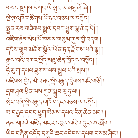
གསང་སྔགས་བཀའ་ཡི་སྲུང་མ་མཐུ་མོ་ཆེ། །
སྡེ་ལྔ་འཁོར་ཚོགས་ཕོ་ཉར་བཅས་ལ་བསྟོད། །
སྤྱན་རས་གཟིགས་སྤྲུལ་དབང་ཕྱུག་ལྷ་ཆེན་པོ། །
འཇིག་རྟེན་མེས་པོ་ཁམས་གསུམ་ཀུན་གྱི་བདག །
དངོས་གྲུབ་མཆོག་སྩོལ་ཡོན་ཏན་རྫོགས་པའི་ལྷ། །
རྒྱལ་བའི་བཀའ་སྡོད་མཐུ་ཆེན་ཁྱོད་ལ་བསྟོད། །
ཧེ་རུ་ཀ་དཔལ་ཐུགས་ལས་སྤྲུལ་པའི་སྲས། །
འཇིགས་བྱེད་མི་བཟད་སྡེ་བརྒྱད་དྲེགས་པའི་གཙོ། །
དྲག་ཤུལ་ཕྲིན་ལས་ཀུན་སྒྲུབ་རཱ་ཧུ་ལ། །
སྲིང་བཞི་སྡེ་བརྒྱད་འཁོར་དང་བཅས་ལ་བསྟོད། །
ས་བརྒྱད་དབང་ཕྱུག་སེམས་དཔའ་རིན་ཆེན་མང༌། །
ནམ་མཁའི་མཛོད་མངའ་དབུལ་བའི་གདུང་བ་འཕྲོག །
ཡིད་བཞིན་འདོད་དགུའི་ཆར་འབེབས་དཔག་བསམ་ཤིང༌། །