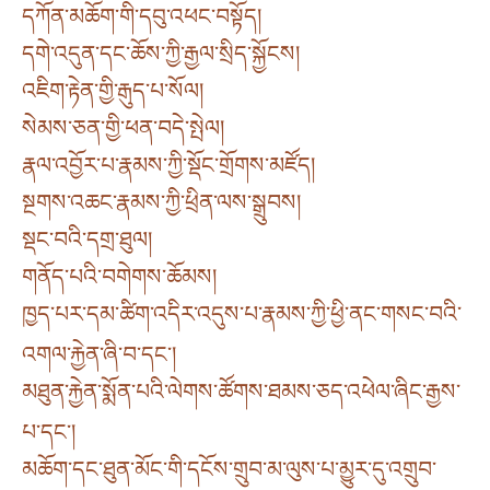
དཀོན་མཆོག་གི་དབུ་འཕང་བསྟོད།
དགེ་འདུན་དང་ཆོས་ཀྱི་རྒྱལ་སྲིད་སྐྱོངས།
འཇིག་རྟེན་གྱི་རྒུད་པ་སོལ།
སེམས་ཅན་གྱི་ཕན་བདེ་སྤེལ།
རྣལ་འབྱོར་པ་རྣམས་ཀྱི་སྡོང་གྲོགས་མཛོད།
སྔགས་འཆང་རྣམས་ཀྱི་ཕྲིན་ལས་སྒྲུབས།
སྡང་བའི་དགྲ་ཐུལ།
གནོད་པའི་བགེགས་ཆོམས།
ཁྱད་པར་དམ་ཚིག་འདིར་འདུས་པ་རྣམས་ཀྱི་ཕྱི་ནང་གསང་བའི་
འགལ་རྐྱེན་ཞི་བ་དང༌།
མཐུན་རྐྱེན་སྨོན་པའི་ལེགས་ཚོགས་ཐམས་ཅད་འཕེལ་ཞིང་རྒྱས་
པ་དང༌།
མཆོག་དང་ཐུན་མོང་གི་དངོས་གྲུབ་མ་ལུས་པ་མྱུར་དུ་འགྲུབ་