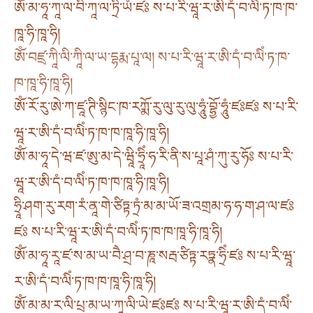
ཨོཾ་མ་ཧཱ་ཀཱ་ལ་བི་ཀཱ་ལ་ཏྲི་ཡཾ་ཛཿ ས་པ་རི་ཝཱ་ར་ཨི་དཾ་བ་ལིཾ་ཏ་ཁ་ཁ་
ཁཱ་ཧི་ཁཱ་ཧི།
ཨོཾ་བཛྲ་ཀཱི་ལི་ཀཱི་ལ་ཡ་དྷརྨ་པཱ་ལ། ས་པ་རི་ཝཱ་ར་ཨི་དཾ་བ་ལིཾ་ཏ་ཁ་
ཁ་ཁཱ་ཧི་ཁཱ་ཧི།
ཨོཾ་རོ་རུ་ཨེ་ཀ་ཛཱ་ཊི་སྙིང་ཁ་རཀྨོ་རུ་ལུ་རུ་ལུ་ཧཱུཾ་བྷྱོ་ཧཱུཾ་ཛཿཛཿ ས་པ་རི་
ཝཱ་ར་ཨི་དཾ་བ་ལིཾ་ཏ་ཁ་ཁ་ཁཱ་ཧི་ཁཱ་ཧི།
ཨོཾ་མ་ཧཱ་དེ་ཝ་ཛ་ཨུ་མ་དེ་ཝཱི་ཧྲཱིཾ་ཧ་རི་ནི་ས་པཱ་ཤཾ་ཀུ་རུ་ཧོཿ ས་པ་རི་
ཝཱ་ར་ཨི་དཾ་བ་ལིཾ་ཏ་ཁ་ཁ་ཁཱ་ཧི་ཁཱ་ཧི།
ཧྲཱི་ཤག་རུ་རག་རཾ་ནཱ་གེ་ཙིཏྟ་ཏྲཾ་མ་མ་ཡོ་ཟ་འགྲམ་ཧ་ཧ་ག་ཤ་ལ་ཛཿ
ཛཿ ས་པ་རི་ཝཱ་ར་ཨི་དཾ་བ་ལིཾ་ཏ་ཁ་ཁ་ཁཱ་ཧི་ཁཱ་ཧི།
ཨོཾ་མ་ཧཱ་རཱ་ཛ་ས་མ་ཡ་བཻ་ཤྲ་བ་ཎཱ་སརྦ་ཙིཏྟ་རཏྣ་ཧྲིཾ་ཛཿ ས་པ་རི་ཝཱ་
ར་ཨི་དཾ་བ་ལིཾ་ཏ་ཁ་ཁ་ཁཱ་ཧི་ཁཱ་ཧི།
ཨོཾ་མ་མ་ར་ལི་པྲ་མ་ཡ་ཀཱ་ལི་ཡེ་ཛཿཛཿ ས་པ་རི་ཝཱ་ར་ཨི་དཾ་བ་ལིཾ་