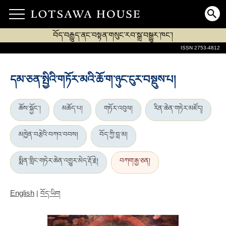
བོད་བརྒྱུད་ནང་བསྟན་གསུང་རབ་སྒྲ་བསྒྱུར་ཁང་།
ISSN 2753-4812
དམ་ཅན་སྤྱིའི་གཏོར་མའི་ཆོ་ག་ཉུང་ངུར་བསྡུས་པ།
ཆོས་སྐྱོང་།
མཆོད་པ།
གཏོར་འབུལ།
རིན་ཆེན་གཏེར་མཛོད།
མཁྱེན་བརྩེའི་བཀའ་བབས།
བོད་ཀྱི་བླ་མ།
སྨིན་གླིང་གཏེར་ཆེན་འགྱུར་མེད་རྡོ་རྗེ།
བཀག་རྒྱ་ཅན།
English
|
བོད་ཡིག