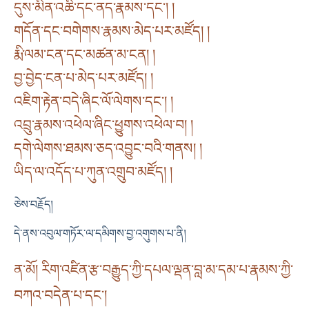
དུས་མིན་འཆི་དང་ནད་རྣམས་དང༌། །
གདོན་དང་བགེགས་རྣམས་མེད་པར་མཛོད། །
རྨི་ལམ་ངན་དང་མཚན་མ་ངན། །
བྱ་བྱེད་ངན་པ་མེད་པར་མཛོད། །
འཇིག་རྟེན་བདེ་ཞིང་ལོ་ལེགས་དང༌། །
འབྲུ་རྣམས་འཕེལ་ཞིང་ཕྱུགས་འཕེལ་བ། །
དགེ་ལེགས་ཐམས་ཅད་འབྱུང་བའི་གནས། །
ཡིད་ལ་འདོད་པ་ཀུན་འགྲུབ་མཛོད། །
ཅེས་བརྗོད།
དེ་ནས་འབུལ་གཏོར་ལ་དམིགས་བྱ་འགུགས་པ་ནི།
ན་མོ། རིག་འཛིན་རྩ་བརྒྱུད་ཀྱི་དཔལ་ལྡན་བླ་མ་དམ་པ་རྣམས་ཀྱི་
བཀའ་བདེན་པ་དང༌།