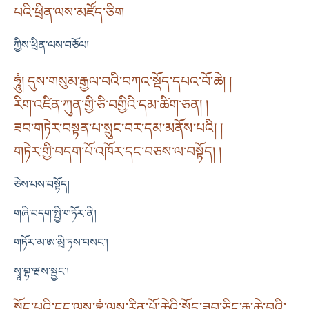
པའི་ཕྲིན་ལས་མཛོད་ཅིག
ཀྱིས་ཕྲིན་ལས་བཅོལ།
ཧཱུཾ། དུས་གསུམ་རྒྱལ་བའི་བཀའ་སྡོད་དཔའ་བོ་ཆེ། །
རིག་འཛིན་ཀུན་གྱི་ཅི་བགྱིའི་དམ་ཚིག་ཅན། །
ཟབ་གཏེར་བསྟན་པ་སྲུང་བར་དམ་མནོས་པའི། །
གཏེར་གྱི་བདག་པོ་འཁོར་དང་བཅས་ལ་བསྟོད། །
ཅེས་པས་བསྟོད།
གཞི་བདག་སྤྱི་གཏོར་ནི།
གཏོར་མ་ཨ་མྲི་ཏས་བསང་།
སྭཱ་བྷ་ཝས་སྦྱང་།
སྟོང་པའི་ངང་ལས་བྷྲཱུཾ་ལས་རིན་པོ་ཆེའི་སྣོད་ཟབ་ཅིང་རྒྱ་ཆེ་བའི་