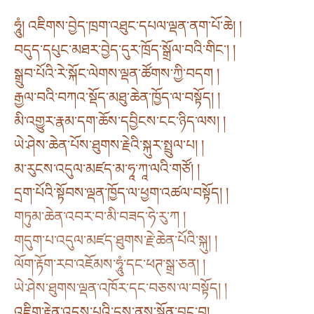
ཧཱུཾ། འཇིགས་བྱེད་ཁྲག་འཐུང་དཔལ་ལྡན་ནག་པོ་ཆེ། །
བདུད་དཔུང་མཐར་བྱེད་དུར་ཁྲོད་སྒྲོལ་བའི་གིང༌། །
སྒྲུབ་པོའི་རེ་སྐོང་ལེགས་ལྡན་ཚོགས་ཀྱི་བདག །
རྒྱལ་བའི་བཀའ་སྡོད་མཐུ་ཆེན་ཁྱོད་ལ་བསྟོད། །
མི་འགྱུར་རྣམ་དག་ཆོས་དབྱིངས་ངང་ཉིད་ལས། །
ཡེ་ཤེས་ཆེན་པོས་ཐུགས་རྗེའི་སྐུར་སྤྲུལ་པ། །
མ་རུངས་འདུལ་མཛད་མ་ཧཱ་ཀཱ་ལའི་གཙོ། །
དྲག་པོའི་སྟོབས་ལྡན་ཁྱོད་ལ་ཕྱག་འཚལ་བསྟོད། །
གཏུམ་ཆེན་འབར་བ་མི་བཟད་ཧེ་རུ་ཀ །
གདུག་པ་འདུལ་མཛད་ཐུགས་རྗེ་ཆེན་པོའི་སྐུ། །
ལོག་རྟོག་རབ་འཇོམས་ཧཱུཾ་དང་ཕཊ་སྒྲ་ཅན། །
ཡེ་ཤེས་ཐུགས་ལྡན་འཁོར་དང་བཅས་ལ་བསྟོད། །
འཇིག་རྟེན་འདས་པའི་དུས་ནས་སྔོན་བྱུང་བ།