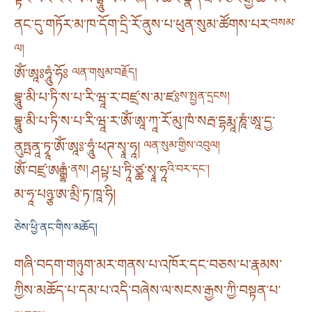
ནང་དུ་གཏོར་མ་ཁ་དོག་དྲི་རོ་ནུས་པ་ཕུན་སུམ་ཚོགས་པར་
བསམ་
ལ།
ཨོཾ་ཨཱཿཧཱུཾ་ཧོཿ
ལན་གསུམ་བརྗོད།
བྷཱུ་མི་པ་ཏི་ས་པ་རི་ཝཱ་ར་བཛྲ་ས་མ་ཛཿ
ས་སྤྱན་དྲངས།
བྷཱུ་མི་པ་ཏི་ས་པ་རི་ཝཱ་ར་ཨོཾ་ཨཱ་ཀཱ་རོ་མུ་ཁཾ་སརྦ་དྷརྨཱ་ཎཱཾ་ཨཱ་དྱ་
ནུཏྤནཱ་ཏྭཱ་ཨོཾ་ཨཱཿ་ཧཱུཾ་ཕཊ་སྭཱ་ཧཱ།
ལན་སུམ་གྱིས་འབུལ།
ཨོཾ་བཛྲ་ཨརྒྷཾ་
ནས།
ཤཔྟ་པྲ་ཏཱི་ཙྪ་སྭཱ་ཧཱ
འི་བར་དང་།
མ་ཧཱ་པཉྩ་ཨ་མྲི་ཏ་ཁཱ་ཧི།
ཅེས་ཕྱི་ནང་གིས་མཆོད།
གཞི་བདག་གཉུག་མར་གནས་པ་འཁོར་དང་བཅས་པ་རྣམས་
ཀྱིས་མཆོད་པ་དམ་པ་འདི་བཞེས་ལ་སངས་རྒྱས་ཀྱི་བསྟན་པ་