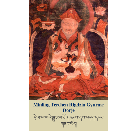
Minling Terchen Rigdzin Gyurme
Dorje
ཧི་མ་ལ་ཡའི་སྒྱུ་རྩལ་ཐོན་ཁུངས་ནས་བདག་དབང་
གནང་ཡོད།