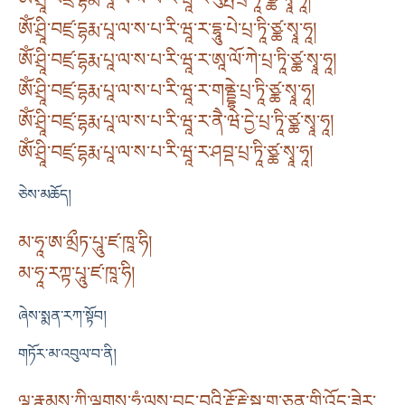
ཨོཾ་ཤྲཱི་བཛྲ་དྷརྨ་པཱ་ལ་ས་པ་རི་ཝཱ་ར་དྷཱུ་པེ་པྲ་ཏཱི་ཙྪ་སྭཱ་ཧཱ།
ཨོཾ་ཤྲཱི་བཛྲ་དྷརྨ་པཱ་ལ་ས་པ་རི་ཝཱ་ར་ཨཱ་ལོ་ཀེ་པྲ་ཏཱི་ཙྪ་སྭཱ་ཧཱ།
ཨོཾ་ཤྲཱི་བཛྲ་དྷརྨ་པཱ་ལ་ས་པ་རི་ཝཱ་ར་གནྡྷེ་པྲ་ཏཱི་ཙྪ་སྭཱ་ཧཱ།
ཨོཾ་ཤྲཱི་བཛྲ་དྷརྨ་པཱ་ལ་ས་པ་རི་ཝཱ་ར་ནཻ་ཝེ་དྱེ་པྲ་ཏཱི་ཙྪ་སྭཱ་ཧཱ།
ཨོཾ་ཤྲཱི་བཛྲ་དྷརྨ་པཱ་ལ་ས་པ་རི་ཝཱ་ར་ཤབྡ་པྲ་ཏཱི་ཙྪ་སྭཱ་ཧཱ།
ཅེས་མཆོད།
མ་ཧཱ་ཨ་མྲྀཏ་པཱུ་ཛ་ཁཱ་ཧི།
མ་ཧཱ་རཀྟ་པཱུ་ཛ་ཁཱ་ཧི།
ཞེས་སྨན་རཀ་སྟོབ།
གཏོར་མ་འབུལ་བ་ནི།
ལྷ་རྣམས་ཀྱི་ལྗགས་ཧཱུཾ་ལས་བྱུང་བའི་རྡོ་རྗེ་སྦུ་གུ་ཅན་གྱི་འོད་ཟེར་