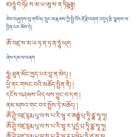
ཛཿཧཱུཾ་བཾ་ཧོཿ ས་མ་ཡ་ཨཱ་ས་ན་ཏིཥྛནྟུ།
ཅེས་བཞུགས་སུ་གསོལ། སྲུང་མ་རྣམས་ཀྱི་སྤྱི་བོར་རྡོ་རྗེ་བཞག བདུད་རྩི་ལྗགས་ལ་
བྱིན་པར་མོས་ཏེ།
ཨོཾ་བཛྲ་ས་མ་ཡ་ཧ་ན་ཧ་ན་ཧཱུཾ་ཕཊ།
ཞེས་དམ་ལ་བཞག
ཧཱུཾ། ཐུན་མོང་ཁྱད་པར་བླ་ན་མེད། །
ཕྱི་ནང་གསང་བའི་མཆོད་སྤྲིན་ནི། །
དངོས་བཤམས་ཡིད་ལས་བྱུང་བ་དག །
ནམ་མཁའ་གང་བར་སྤྲོས་ཏེ་མཆོད། །
ཨོཾ་ཤྲཱི་བཛྲ་དྷརྨ་པཱ་ལ་ས་པ་རི་ཝཱ་ར་ཨརྒྷཾ་པྲ་ཏཱི་ཙྪ་སྭཱ་ཧཱ།
ཨོཾ་ཤྲཱི་བཛྲ་དྷརྨ་པཱ་ལ་ས་པ་རི་ཝཱ་ར་པཱདྱཾ་པྲ་ཏཱི་ཙྪ་སྭཱ་ཧཱ།
ཨོཾ་ཤྲཱི་བཛྲ་དྷརྨ་པཱ་ལ་ས་པ་རི་ཝཱ་ར་པུཥྤེ་པྲ་ཏཱི་ཙྪ་སྭཱ་ཧཱ།