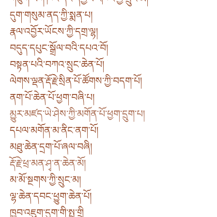
དུག་གསུམ་ནད་ཀྱི་སྨན་པ།
རྣལ་འབྱོར་ཡོངས་ཀྱི་དགྲ་ལྷ།
བདུད་དཔུང་སྒྲོལ་བའི་དཔའ་བོ།
བསྟན་པའི་བཀའ་སྲུང་ཆེན་པོ།
ལེགས་ལྡན་རྡོ་རྗེ་སྲིན་པོ་ཚོགས་ཀྱི་བདག་པོ།
ནག་པོ་ཆེན་པོ་ཕྱག་བཞི་པ།
མྱུར་མཛད་ཡེ་ཤེས་ཀྱི་མགོན་པོ་ཕྱག་དྲུག་པ།
དཔལ་མགོན་མ་ནིང་ནག་པོ།
མཐུ་ཆེན་དྲག་པོ་ཞལ་བཞི།
རྡོ་རྗེ་ཕྲ་མན་ཤྭ་ན་ཆེན་མོ།
མ་མོ་སྔགས་ཀྱི་སྲུང་མ།
ལྷ་ཆེན་དབང་ཕྱུག་ཆེན་པོ།
ཁྱབ་འཇུག་དུག་གི་སྤུ་གྲི