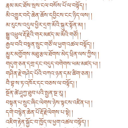
རྣམ་མང་ཐོས་སྲས་ངལ་བསོས་པོ་ལ་བསྟོད། །
མི་འགྱུར་བདེ་ཆེན་ཆོས་དབྱིངས་ངང་ཉིད་ལས། །
མ་རུངས་འདུལ་ཕྱིར་དྲག་མོའི་སྐུར་སྟོན་མ། །
སྒྱུ་འཕྲུལ་རྡོ་རྗེའི་གར་མཛད་མ་མོའི་གཙོ། །
རྒྱལ་བའི་བསྟན་སྲུང་གཙོ་ལ་ཕྱག་འཚལ་བསྟོད། །
མྱུར་མགྱོགས་མཐུ་རྩལ་ཐོགས་མེད་ཕྲིན་ལས་ཀྱིས། །
གདུག་ཅན་དགྲ་དང་བདུད་བགེགས་ཕམ་མཛད་པ། །
གཤིན་རྗེ་གཤེད་པོའི་བཀའ་ཉན་དམ་ཚིག་ཅན། །
བཻ་བྷ་ས་ཏ་འཁོར་དང་བཅས་ལ་བསྟོད། །
སྔོན་ཚེ་ཤཱཀྱ་ཐུབ་པའི་སྤྱན་སྔ་རུ། །
བསྟན་པ་སྲུང་ཞིང་ལེགས་ཉེས་སྟངས་འཛིན་པ། །
དགེ་བསྙེན་ཆེན་པོ་རྡོ་རྗེ་ལེགས་པ་སྟེ། །
འཇིག་རྟེན་སྐྱོང་བ་ཁྱོད་ལ་ཕྱག་འཚལ་བསྟོད། །