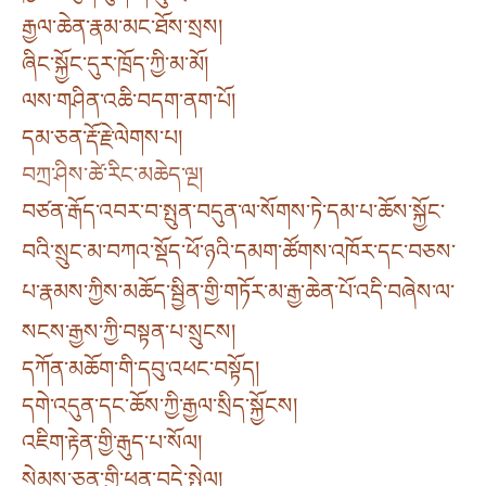
རྒྱལ་ཆེན་རྣམ་མང་ཐོས་སྲས།
ཞིང་སྐྱོང་དུར་ཁྲོད་ཀྱི་མ་མོ།
ལས་གཤིན་འཆི་བདག་ནག་པོ།
དམ་ཅན་རྡོ་རྗེ་ལེགས་པ།
བཀྲ་ཤིས་ཚེ་རིང་མཆེད་ལྔ།
བཙན་རྒོད་འབར་བ་སྤུན་བདུན་ལ་སོགས་ཏེ་དམ་པ་ཆོས་སྐྱོང་
བའི་སྲུང་མ་བཀའ་སྡོད་ཕོ་ཉའི་དམག་ཚོགས་འཁོར་དང་བཅས་
པ་རྣམས་ཀྱིས་མཆོད་སྦྱིན་གྱི་གཏོར་མ་རྒྱ་ཆེན་པོ་འདི་བཞེས་ལ་
སངས་རྒྱས་ཀྱི་བསྟན་པ་སྲུངས།
དཀོན་མཆོག་གི་དབུ་འཕང་བསྟོད།
དགེ་འདུན་དང་ཆོས་ཀྱི་རྒྱལ་སྲིད་སྐྱོངས།
འཇིག་རྟེན་གྱི་རྒུད་པ་སོལ།
སེམས་ཅན་གྱི་ཕན་བདེ་སྤེལ།