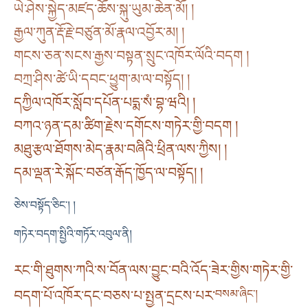
ཡེ་ཤེས་སྐྱེད་མཛད་ཆོས་སྐུ་ཡུམ་ཆེན་མོ། །
རྒྱལ་ཀུན་རྡོ་རྗེ་བཙུན་མོ་རྣལ་འབྱོར་མ། །
གངས་ཅན་སངས་རྒྱས་བསྟན་སྲུང་འཁོར་ལོའི་བདག །
བཀྲ་ཤིས་ཚེ་ཡི་དབང་ཕྱུག་མ་ལ་བསྟོད། །
དཀྱིལ་འཁོར་སློབ་དཔོན་པདྨ་སཾ་བྷ་ཝའི། །
བཀའ་ཉན་དམ་ཚིག་རྗེས་དགོངས་གཏེར་གྱི་བདག །
མཐུ་རྩལ་ཐོགས་མེད་རྣམ་བཞིའི་ཕྲིན་ལས་ཀྱིས། །
དམ་ལྡན་རེ་སྐོང་བཙན་རྒོད་ཁྱོད་ལ་བསྟོད། །
ཅེས་བསྟོད་ཅིང༌། །
གཏེར་བདག་སྤྱིའི་གཏོར་འབུལ་ནི།
རང་གི་ཐུགས་ཀའི་ས་བོན་ལས་བྱུང་བའི་འོད་ཟེར་གྱིས་གཏེར་གྱི་
བདག་པོ་འཁོར་དང་བཅས་པ་སྤྱན་དྲངས་པར་
བསམ་ཞིང༌།