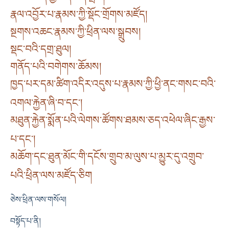
རྣལ་འབྱོར་པ་རྣམས་ཀྱི་སྡོང་གྲོགས་མཛོད།
སྔགས་འཆང་རྣམས་ཀྱི་ཕྲིན་ལས་སྒྲུབས།
སྡང་བའི་དགྲ་ཐུལ།
གནོད་པའི་བགེགས་ཆོམས།
ཁྱད་པར་དམ་ཚིག་འདིར་འདུས་པ་རྣམས་ཀྱི་ཕྱི་ནང་གསང་བའི་
འགལ་རྐྱེན་ཞི་བ་དང༌།
མཐུན་རྐྱེན་སྨོན་པའི་ལེགས་ཚོགས་ཐམས་ཅད་འཕེལ་ཞིང་རྒྱས་
པ་དང༌།
མཆོག་དང་ཐུན་མོང་གི་དངོས་གྲུབ་མ་ལུས་པ་མྱུར་དུ་འགྲུབ་
པའི་ཕྲིན་ལས་མཛོད་ཅིག
ཅེས་ཕྲིན་ལས་གསོལ།
བསྟོད་པ་ནི།