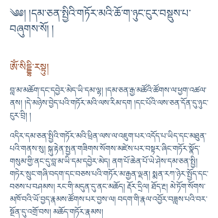
༄༅། །དམ་ཅན་སྤྱིའི་གཏོར་མའི་ཆོ་ག་ཉུང་ངུར་བསྡུས་པ་
བཞུགས་སོ། །
ཨོཾ་སིདྡྷི་རསྟུ།
བླ་མ་མཆོག་དང་དབྱེར་མེད་ཡི་དམ་ལྷ། །དམ་ཅན་རྒྱ་མཚོའི་ཚོགས་ལ་ཕྱག་འཚལ་
ནས། །དེ་མཉེས་བྱེད་པའི་གཏོར་མའི་ལས་རིམ་དག །དང་པོའི་ལས་ཅན་དོན་དུ་ཉུང་
ངུར་བྲི། །
འདིར་དམ་ཅན་སྤྱིའི་གཏོར་མའི་ཕྲིན་ལས་ལ་འཇུག་པར་འདོད་པ་ཡིད་དང་མཐུན་
པའི་གནས་སུ། སྐུ་རྟེན་སྤྱན་གཟིགས་སོགས་མཛེས་པར་བསྟར་ཞིང་གཏོར་སྣོད་
གསུམ་གྱི་ནང་དུ་བླ་མ་ཡི་དམ་དབྱེར་མེད། ནག་པོ་ཆེན་པོ་ཡེ་ཤེས་དམ་ཅན་སྤྱི།
གཏེར་སྲུང་གཞི་བདག་དང་བཅས་པའི་གཏོར་མ་རྒྱན་ལྡན། སྨན་རཀ་ཉེར་སྤྱོད་དང་
བཅས་པ་བཤམས། རང་གི་མདུན་དུ་ནང་མཆོད། རྡོར་དྲིལ། ཐོད་རྔ། མེ་ཏོག་སོགས་
མཁོ་བའི་ཡོ་བྱད་རྣམས་ཚོགས་པར་བྱས་ལ། བདག་གི་རྣལ་འབྱོར་བཟླས་པའི་བར་
སྔོན་དུ་འགྲོ་བས། མཆོད་གཏོར་རྣམས།