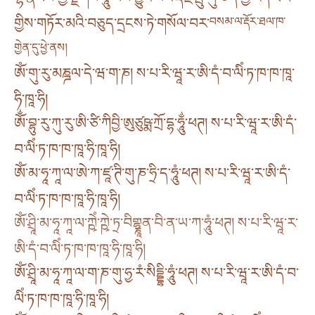
གྱིས་གཏོར་མའི་བཅུད་དྲངས་ཏེ་གསོལ་བར་
བསམ་ལ་རྡོར་ཐལ་ཁ་
གྱེན་དུ་ཕྱེ་ནས།
ཨོཾ་གུ་རུ་མཎྜལ་དེ་ཝ་ག་ཎ། ས་པ་རི་ཝཱ་ར་ཨི་དཾ་བ་ལིཾ་ཏ་ཁ་ཁ་ཁཱ་
ཧི་ཁཱ་ཧི།
ཨོྂ་བྷུ་རུ་ཀུ་རུ་ཨི་ཙི་ཀིབྱི་ཨུཙུཥྨ་ཀྲོ་དྷ་ཧཱུྂ་ཕཊ། ས་པ་རི་ཝཱ་ར་ཨི་དཾ་
བ་ལིཾ་ཏ་ཁ་ཁ་ཁཱ་ཧི་ཁཱ་ཧི།
ཨོཾ་མ་ཧཱ་ཀཱ་ལ་ཨེ་ཀ་ཛཱ་ཊི་གུ་ཎ་ཧྲི་ད་ཧཱུཾ་ཕཊ། ས་པ་རི་ཝཱ་ར་ཨི་དཾ་
བ་ལིཾ་ཏ་ཁ་ཁ་ཁཱ་ཧི་ཁཱ་ཧི།
ཨོཾ་ཤྲཱི་མ་ཧཱ་ཀཱ་ལ་ཀྵེཾ་ཀྵེ་ཏྲ་བིགྷྣཱན་བི་ན་ཡ་ཀ་ཧཱུཾ་ཕཊ། ས་པ་རི་ཝཱ་ར་
ཨི་དཾ་བ་ལིཾ་ཏ་ཁ་ཁ་ཁཱ་ཧི་ཁཱ་ཧི།
ཨོཾ་ཤྲཱི་མ་ཧཱ་ཀཱ་ལ་ག་ཎ་གུ་ཧྱ་རཾ་སིདྡྷི་ཧཱུཾ་ཕཊ། ས་པ་རི་ཝཱ་ར་ཨི་དཾ་བ་
ལིཾ་ཏ་ཁ་ཁ་ཁཱ་ཧི་ཁཱ་ཧི།