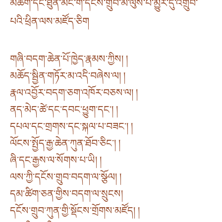
མཆོག་དང་ཐུན་མོང་གི་དངོས་གྲུབ་མ་ལུས་པ་མྱུར་དུ་འགྲུབ་
པའི་ཕྲིན་ལས་མཛོད་ཅིག
གཞི་བདག་ཆེན་པོ་ཁྱེད་རྣམས་ཀྱིས། །
མཆོད་སྦྱིན་གཏོར་མ་འདི་བཞེས་ལ། །
རྣལ་འབྱོར་བདག་ཅག་འཁོར་བཅས་ལ། །
ནད་མེད་ཚེ་དང་དབང་ཕྱུག་དང༌། །
དཔལ་དང་གྲགས་དང་སྐལ་པ་བཟང༌། །
ལོངས་སྤྱོད་རྒྱ་ཆེན་ཀུན་ཐོབ་ཅིང༌། །
ཞི་དང་རྒྱས་ལ་སོགས་པ་ཡི། །
ལས་ཀྱི་དངོས་གྲུབ་བདག་ལ་སྩོལ། །
དམ་ཚིག་ཅན་གྱིས་བདག་ལ་སྲུངས།
དངོས་གྲུབ་ཀུན་གྱི་སྡོངས་གྲོགས་མཛོད། །