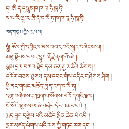
དཱ། ཨི་དཾ་དུཥྚཱཎ་ཁ་ཁ་ཁཱ་ཧི་ཁཱ་ཧི།
ས་པ་རི་ཝཱ་ར་ཨི་དཾ་བ་ལིཾ་ཏ་ཁ་ཁ་ཁཱ་ཧི་ཁཱ་ཧི།
ལན་གསུམ་གྱིས་ཕུལ་ལ།
ཧཱུཾ། ཆོས་ཀྱི་དབྱིངས་ནས་འབར་བའི་སྐུར་བཞེངས་པ། །
མཐུ་སྟོབས་དབང་ཕྱུག་རྡོ་རྗེ་ནག་པོ་ཆེ། །
ལྕམ་དྲལ་བཀའ་སྡོད་དམ་ཅན་རྒྱ་མཚོའི་ཚོགས། །
འཁོར་བཅས་ཐུགས་དམ་དབང་གིས་འདིར་གཤེགས་ཤིག །
ཕྱི་ནང་གསང་མཆོད་སྨན་རཀ་བ་ལིཾ་ཏ། །
དགྲ་བགེགས་ཤ་ཁྲག་ལ་སོགས་མཁོ་དགུའི་རྫས། །
སོ་སོའི་ཐུགས་ལ་ཅི་བཞེད་དེར་འཆར་བའི། །
རྨད་བྱུང་དགྱེས་པའི་མཆོད་སྤྲིན་ཆེན་པོ་འདི། །
སྔར་མཛད་ལེགས་པའི་ལས་ཀྱི་གཏང་རག་དང༌། །