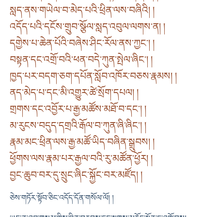
སླད་ནས་གཡེལ་བ་མེད་པའི་ཕྲིན་ལས་བཞིའི། །
འདོད་པའི་དངོས་གྲུབ་སྩོལ་སླད་འབུལ་ལགས་ན། །
དགྱེས་པ་ཆེན་པོའི་བཞེས་ཤིང་རོལ་ནས་ཀྱང༌། །
བསྟན་དང་འགྲོ་བའི་ཕན་བདེ་ཀུན་སྤེལ་ཞིང༌། །
ཁྱད་པར་བདག་ཅག་དཔོན་སློབ་འཁོར་བཅས་རྣམས། །
ནད་མེད་པ་དང་མི་འགྱུར་ཚེ་སྲོག་དཔལ། །
གྲགས་དང་འབྱོར་པ་རྒྱ་མཚོས་མཐོ་བ་དང༌། །
མ་རུངས་བདུད་དགྲའི་རྒོལ་བ་ཀུན་ཞི་ཞིང༌། །
རྣམ་མང་ཕྲིན་ལས་རྒྱ་མཚོ་ཡིད་བཞིན་སྒྲུབས། །
ཕྱོགས་ལས་རྣམ་པར་རྒྱལ་བའི་རུ་མཚོན་ཕྱོར། །
བྱང་ཆུབ་བར་དུ་སྲུང་ཞིང་སྐྱོང་བར་མཛོད། །
ཅེས་གཏོར་སྟོབ་ཅིང་འདོད་དོན་གསོལ་ལོ། །