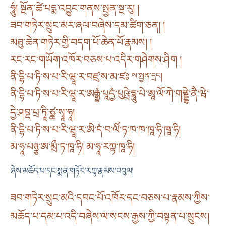
ཧཱུཾ། སྔོན་ཚེ་པདྨ་འབྱུང་གནས་སྤྱན་སྔ་རུ། །
ཟབ་གཏེར་སྲུང་མར་ཞལ་བཞེས་དམ་ཚིག་ཅན། །
མཐུ་ཆེན་གཏེར་གྱི་བདག་པོ་ཆེན་པོ་རྣམས། །
རང་རང་གཡོག་འཁོར་བཅས་པ་འདིར་གཤེགས་ཤིག །
ནི་དྷི་པ་ཏི་ས་པ་རི་ཝཱ་ར་བཛྲ་ས་མ་ཛཿ
ས་སྤྱན་དྲང།
ནི་དྷི་པ་ཏི་ས་པ་རི་ཝཱ་ར་ཨརྒྷཾ་པཱདྱཾ་པུཥྤེ་དྷཱུ་པེ་ཨཱ་ལོ་ཀེ་གནྡྷེ་ནཻ་ཝེ་
དྱེ་ཤབྡ་པྲ་ཏཱི་ཙྪ་སྭཱ་ཧཱ།
ནི་དྷི་པ་ཏི་ས་པ་རི་ཝཱ་ར་ཨི་དཾ་བ་ལིཾ་ཏ་ཁ་ཁ་ཁཱ་ཧི་ཁཱ་ཧི།
མ་ཧཱ་པཉྩ་ཨ་མྲྀ་ཏ་ཁཱ་ཧི། མ་ཧཱ་རཀྟ་ཁཱ་ཧི།
ཞེས་མཆོད་པ་དང་སྨན་གཏོར་རཀྟ་རྣམས་འབུལ།
ཟབ་གཏེར་སྲུང་མའི་དབང་པོ་འཁོར་དང་བཅས་པ་རྣམས་ཀྱིས་
མཆོད་པ་དམ་པ་འདི་བཞེས་ལ་སངས་རྒྱས་ཀྱི་བསྟན་པ་སྲུངས།