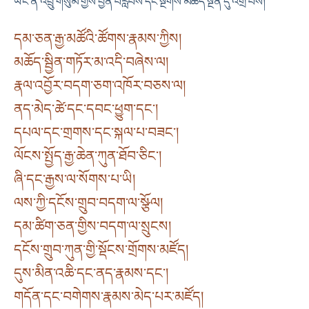
ཡང་ན་འབྲུ་གསུམ་གྱིས་བྱིན་བརླབས་དང་སྔགས་མཆོད་སྔོན་དུ་འགྲོ་བས།
དམ་ཅན་རྒྱ་མཚོའི་ཚོགས་རྣམས་ཀྱིས།
མཆོད་སྦྱིན་གཏོར་མ་འདི་བཞེས་ལ།
རྣལ་འབྱོར་བདག་ཅག་འཁོར་བཅས་ལ།
ནད་མེད་ཚེ་དང་དབང་ཕྱུག་དང༌།
དཔལ་དང་གྲགས་དང་སྐལ་པ་བཟང༌།
ལོངས་སྤྱོད་རྒྱ་ཆེན་ཀུན་ཐོབ་ཅིང༌།
ཞི་དང་རྒྱས་ལ་སོགས་པ་ཡི།
ལས་ཀྱི་དངོས་གྲུབ་བདག་ལ་སྩོལ།
དམ་ཚིག་ཅན་གྱིས་བདག་ལ་སྲུངས།
དངོས་གྲུབ་ཀུན་གྱི་སྡོངས་གྲོགས་མཛོད།
དུས་མིན་འཆི་དང་ནད་རྣམས་དང༌།
གདོན་དང་བགེགས་རྣམས་མེད་པར་མཛོད།