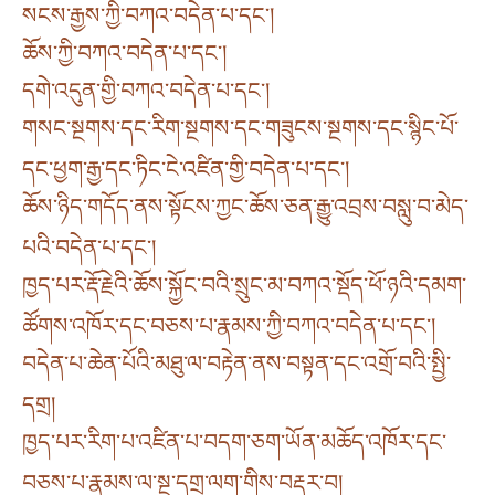
སངས་རྒྱས་ཀྱི་བཀའ་བདེན་པ་དང༌།
ཆོས་ཀྱི་བཀའ་བདེན་པ་དང༌།
དགེ་འདུན་གྱི་བཀའ་བདེན་པ་དང༌།
གསང་སྔགས་དང་རིག་སྔགས་དང་གཟུངས་སྔགས་དང་སྙིང་པོ་
དང་ཕྱག་རྒྱ་དང་ཏིང་ངེ་འཛིན་གྱི་བདེན་པ་དང༌།
ཆོས་ཉིད་གདོད་ནས་སྟོངས་ཀྱང་ཆོས་ཅན་རྒྱུ་འབྲས་བསླུ་བ་མེད་
པའི་བདེན་པ་དང༌།
ཁྱད་པར་རྡོ་རྗེའི་ཆོས་སྐྱོང་བའི་སྲུང་མ་བཀའ་སྡོད་ཕོ་ཉའི་དམག་
ཚོགས་འཁོར་དང་བཅས་པ་རྣམས་ཀྱི་བཀའ་བདེན་པ་དང༌།
བདེན་པ་ཆེན་པོའི་མཐུ་ལ་བརྟེན་ནས་བསྟན་དང་འགྲོ་བའི་སྤྱི་
དགྲ།
ཁྱད་པར་རིག་པ་འཛིན་པ་བདག་ཅག་ཡོན་མཆོད་འཁོར་དང་
བཅས་པ་རྣམས་ལ་སྔ་དགྲ་ལག་གིས་བརྡར་བ།