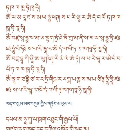
ཏ་ཁ་ཁ་ཁཱ་ཧི་ཁཱ་ཧི།
ཨོཾ་ཡ་མ་རཱ་ཛ་ས་མ་ཡ་ཧཱུཾ་ཕཊ། ས་པ་རི་ཝཱ་ར་ཨི་དཾ་བ་ལིཾ་ཏ་ཁ་ཁ་
ཁཱ་ཧི་ཁཱ་ཧི།
ཨོཾ་བཛྲ་སཱ་དྷུ་ས་མ་ཡ་བྷག་ཏྲཾ་ཤེ་ནི་ཀྲ་མ་ནི་ས་མ་ཡ་སཱ་དྷུ་ཏྲི་ཛཿ
ཛཿཧཱུཾ་བཾ་ཧོཿ ས་པ་རི་ཝཱ་ར་ཨི་དཾ་བ་ལིཾ་ཏ་ཁ་ཁ་ཁཱ་ཧི་ཁཱ་ཧི།
ཨོཾ་བཛྲ་དྷཱ་ཀི་ནཱི་ཨ་ཡུ་ཥེ་ཤྭ་རི་མཾ་ལཾ་ཨཾ་ཏཾ། ས་པ་རི་ཝཱ་ར་ཨི་དཾ་བ་
ལིཾ་ཏ་ཁ་ཁ་ཁཱ་ཧི་ཁཱ་ཧི།
ཨོཾ་ནཱ་ག་ཙནྟི་ཙ་ར་ར་ཏྲི་གིངྐ་ར་ཡཀྴ་ཡཀྴ་ས་མ་ཡ་ཙིཏྟ་ཧྲཱི་ཧྲཱི་ཛཿ
ཛཿ ས་པ་རི་ཝཱ་ར་ཨི་དཾ་བ་ལིཾ་ཏ་ཁ་ཁ་ཁཱ་ཧི་ཁཱ་ཧི།
ལན་གསུམ་མམ་བདུན་གྱིས་གཏོར་མ་ཕུལ་ལ།
དཔལ་མ་ཧཱ་ཀཱ་ལ་ཁྲག་འཐུང་གི་རྒྱལ་པོ།
གཙུག་ལག་ཁང་དང་དཀྱིལ་འཁོར་གྱི་སྲུང་མ།