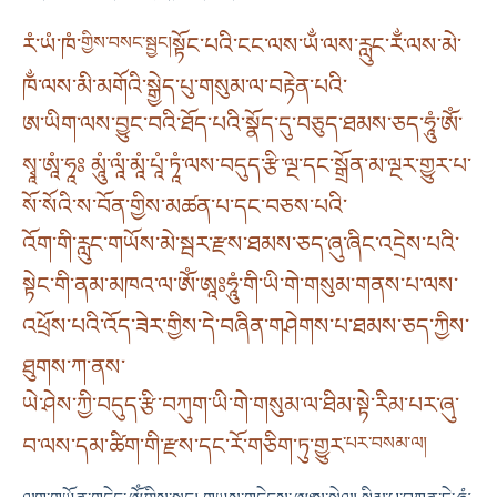
རཾ་ཡཾ་ཁཾ་
གྱིས་བསང་སྦྱང།
སྟོང་པའི་ངང་ལས་ཡྂ་ལས་རླུང་རྂ་ལས་མེ་
ཁྂ་ལས་མི་མགོའི་སྒྱེད་པུ་གསུམ་ལ་བརྟེན་པའི་
ཨ་ཡིག་ལས་བྱུང་བའི་ཐོད་པའི་སྣོད་དུ་བཅུད་ཐམས་ཅད་ཧཱུཾ་ཨོཾ་
སྭཱ་ཨཱཾ་ཧཱཿ མཱུཾ་ལཱཾ་མཱཾ་པཱཾ་ཏཱཾ་ལས་བདུད་རྩི་ལྔ་དང་སྒྲོན་མ་ལྔར་གྱུར་པ་
སོ་སོའི་ས་བོན་གྱིས་མཚན་པ་དང་བཅས་པའི་
འོག་གི་རླུང་གཡོས་མེ་སྦར་རྫས་ཐམས་ཅད་ཞུ་ཞིང་འདྲེས་པའི་
སྟེང་གི་ནམ་མཁའ་ལ་ཨོཾ་ཨཱཿཧཱུཾ་གི་ཡི་གེ་གསུམ་གནས་པ་ལས་
འཕྲོས་པའི་འོད་ཟེར་གྱིས་དེ་བཞིན་གཤེགས་པ་ཐམས་ཅད་ཀྱིས་
ཐུགས་ཀ་ནས་
ཡེ་ཤེས་ཀྱི་བདུད་རྩི་བཀུག་ཡི་གེ་གསུམ་ལ་ཐིམ་སྟེ་རིམ་པར་ཞུ་
བ་ལས་དམ་ཚིག་གི་རྫས་དང་རོ་གཅིག་ཏུ་གྱུར
་པར་བསམ་ལ།