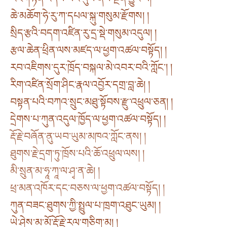
ཆེ་མཆོག་ཧེ་རུ་ཀ་དཔལ་སྐུ་གསུམ་རྫོགས། །
སྲིད་རྩའི་བདག་འཛིན་རུ་དྲ་སྡེ་གསུམ་འདུལ། །
རྩལ་ཆེན་ཕྲིན་ལས་མཛད་ལ་ཕྱག་འཚལ་བསྟོད། །
རབ་འཇིགས་དུར་ཁྲོད་བསྐལ་མེ་འབར་བའི་ཀློང༌། །
རིག་འཛིན་སྲོག་ཤིང་རྣལ་འབྱོར་དགྲ་བླ་ཆེ། །
བསྟན་པའི་བཀའ་སྲུང་མཐུ་སྟོབས་རྫུ་འཕྲུལ་ཅན། །
དྲེགས་པ་ཀུན་འདུལ་ཁྱོད་ལ་ཕྱག་འཚལ་བསྟོད། །
རྡོ་རྗེ་བཞོན་ནུ་ཡབ་ཡུམ་མཁའ་ཀློང་ནས། །
ཐུགས་རྗེ་དྲག་ཏུ་ཁྲོས་པའི་ཆོ་འཕྲུལ་ལས། །
མི་སྲུན་མ་ཧཱ་ཀཱ་ལ་ཤྭ་ན་ཆེ། །
ཕྲ་མན་འཁོར་དང་བཅས་ལ་ཕྱག་འཚལ་བསྟོད། །
ཀུན་བཟང་ཐུགས་ཀྱི་སྤྲུལ་པ་ཁྲག་འཐུང་ཡུམ། །
ཡེ་ཤེས་མ་མོ་རྡོ་རྗེ་རལ་གཅིག་མ། །