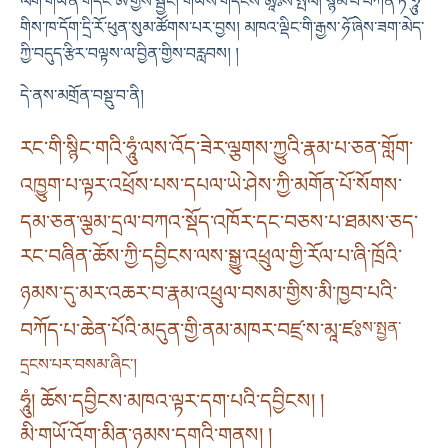
ལག་གཡོན་གདེང་
ཨོཾ་
གྱིས་སྦྱང། གཡས་གདེངས་
ཨཱཿ
ས་སྤེལ། སྙིམ་པ་བཀན་ཏེ་
ཧཱུཾ་
གིས་ཁ་དོག་དྲི་རོ་ཕུན་སུམ་ཚོགས་པར་བྱས། མཁའ་ལྡིང་གི་རྒྱས་
ཧོ་
ཞེས་ཟག་མེད་
ཀྱི་བདུད་རྩིར་བལྟས་ལ་བྱིན་གྱིས་བརླབས། །
དེ་ནས་མགྲོན་བསྡུ་བ་ནི།
རང་གི་སྙིང་གའི་ཧཱུཾ་ལས་འོད་ཟེར་ལྕགས་ཀྱུའི་རྣམ་པ་ཅན་གློག་
འཁྱུག་པ་ལྟར་འཕྲོས་པས་དཔལ་ཡེ་ཤེས་ཀྱི་མགོན་པོ་སོགས་
དམ་ཅན་ལྕམ་དྲལ་བཀའ་སྡོད་འཁོར་དང་བཅས་པ་ཐམས་ཅད་
རང་བཞིན་ཆོས་ཀྱི་དབྱིངས་ལས་སྒྱུ་འཕྲུལ་གྱི་རོལ་པ་ཞི་ཁྲོའི་
ཉམས་དུ་མར་འཆར་བ་རྣམ་འཕྲུལ་བསམ་གྱིས་མི་ཁྱབ་པའི་
བཀོད་པ་ཆེན་པོའི་མདུན་གྱི་ནམ་མཁར་བཛྲ་ས་མཱ་ཛཿ
ས་སྤྱན་
དྲངས་པར་བསམ་ཞིང༌།
ཧཱུཾ། ཆོས་དབྱིངས་མཁའ་ལྟར་དག་པའི་དབྱིངས། །
མི་གཡོ་འོག་མིན་ཉམས་དགའི་གནས། །