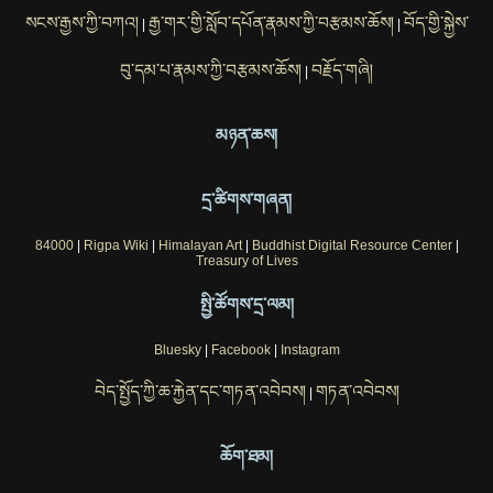
སངས་རྒྱས་ཀྱི་བཀའ།
རྒྱ་གར་གྱི་སློབ་དཔོན་རྣམས་ཀྱི་བརྩམས་ཆོས།
བོད་གྱི་སྐྱེས་
|
|
བུ་དམ་པ་རྣམས་ཀྱི་བརྩམས་ཆོས།
བརྗོད་གཞི།
|
མཉན་ཆས།
དྲ་ཚིགས་གཞན།
84000
|
Rigpa Wiki
|
Himalayan Art
|
Buddhist Digital Resource Center
|
Treasury of Lives
སྤྱི་ཚོགས་དྲ་ལམ།
Bluesky
|
Facebook
|
Instagram
བེད་སྤྱོད་ཀྱི་ཆ་རྐྱེན་དང་གཏན་འབེབས།
གཏན་འབེབས།
|
ཆོག་ཐམ།