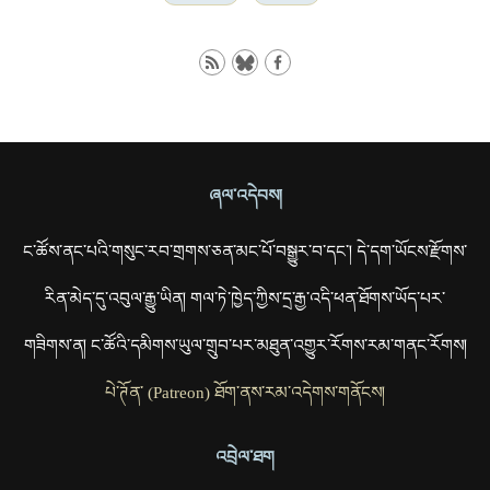
ཞལ་འདེབས།
ང་ཚོས་ནང་པའི་གསུང་རབ་གྲགས་ཅན་མང་པོ་བསྒྱུར་བ་དང་། དེ་དག་ཡོངས་རྫོགས་
རིན་མེད་དུ་འབུལ་རྒྱུ་ཡིན། གལ་ཏེ་ཁྱེད་ཀྱིས་དྲ་རྒྱ་འདི་ཕན་ཐོགས་ཡོད་པར་
གཟིགས་ན། ང་ཚོའི་དམིགས་ཡུལ་གྲུབ་པར་མཐུན་འགྱུར་རོགས་རམ་གནང་རོགས།
པེ་ཊོན་ (Patreon) ཐོག་ནས་རམ་འདེགས་གནོངས།
འབྲེལ་ཐག