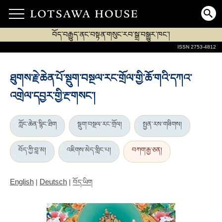
བོད་བརྒྱུད་ནང་བསྟན་གསུང་རབ་སྒྲ་བསྒྱུར་ཁང་།
ISSN 2753-4812
ཐུགས་རྗེ་ཆེན་པོ་སྡུག་བསྔལ་རང་གྲོལ་གྱི་ཆོ་གའི་དཀའ་
འགྲེལ་དབྱར་གྱི་རྔ་གསང་།
ཀློང་ཆེན་སྙིང་ཐིག
སྡུག་བསྔལ་རང་གྲོལ།
སྤྱན་རས་གཟིགས།
བོད་ཀྱི་བླ་མ།
འཇིགས་མེད་གླིང་པ།
བཀག་རྒྱ་ཅན།
English
Deutsch
|
|
བོད་ཡིག