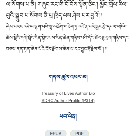
ཞེས་པའང་འདི་ལ་ལྷག་པའི་ལྷ་མཆོག་གཅིག་ཏུ་འཛིན་པའི་རྒྱང་རྩེ་དཔལ་འཁོར་
ཆོས་སྡེའི་དགེ་སློང་རིན་སྟེང་པས་རིན་ཆེན་གཉིས་པའི་དོང་ཙེ་བཅུ་ཕྲག་གཉིས་དང་
བཅས་ནན་ཏན་ཆེན་པོའི་ངོར་རྫོགས་ཆེན་པ་རང་བྱུང་རྡོ་རྗེས་སོ།། །།
གནས་ཚུལ་འཕར་མ།
Treasury of Lives Author Bio
BDRC Author Profile (P314)
ཕབ་ལེན།
EPUB
PDF