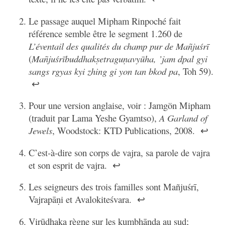
Le passage auquel Mipham Rinpoché fait
référence semble être le segment 1.260 de
L’éventail des qualités du champ pur de Mañjuśrī
(
Mañjuśrībuddhakṣetraguṇavyūha, ’jam dpal gyi
sangs rgyas kyi zhing gi yon tan bkod pa
, Toh 59).
↩
Pour une version anglaise, voir : Jamgön Mipham
(traduit par Lama Yeshe Gyamtso),
A Garland of
Jewels
, Woodstock: KTD Publications, 2008.
↩
C’est-à-dire son corps de vajra, sa parole de vajra
et son esprit de vajra.
↩
Les seigneurs des trois familles sont Mañjuśrī,
Vajrapāṇi et Avalokiteśvara.
↩
Virūḍhaka règne sur les kumbhāṇḍa au sud;