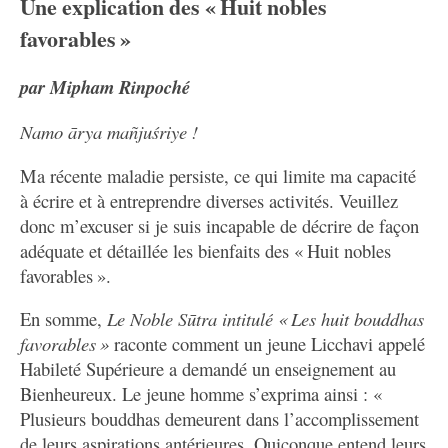
écrite sous forme de lettre à l’attention d’une personne
Une explication des « Huit nobles
non identifiée qui a probablement demandé un
favorables »
enseignement sur les
Strophes
. Mipham commence par
solliciter l’indulgence de son correspondant, une
par Mipham Rinpoché
maladie chronique l’empêchant d’offrir des explications
exhaustives. Si ces lignes témoignent de la compassion
Namo ārya mañjuśriye !
infatigable de Mipham Rinpoché, elles nous donnent
Ma récente maladie persiste, ce qui limite ma capacité
également une idée du contexte historique, à propos
à écrire et à entreprendre diverses activités. Veuillez
duquel le texte ne contient guère d’autres indices.
donc m’excuser si je suis incapable de décrire de façon
Les
Strophes
sont basées sur un sūtra éponyme,
Les
adéquate et détaillée les bienfaits des « Huit nobles
huit bouddhas favorables
(
Maṅgalāṣṭaka
). Dans son
favorables ».
Explication
, Mipham résume des passages de ce sūtra :
En somme,
Le Noble Sūtra intitulé « Les huit bouddhas
le Bouddha y enseigne les noms de huit bouddhas et
favorables »
raconte comment un jeune Licchavi appelé
conseille notamment à Śakra de les réciter avant un
Habileté Supérieure a demandé un enseignement au
combat contre les asuras. La récitation s’avère décisive
Bienheureux. Le jeune homme s’exprima ainsi : «
et mène Śakra et les autres dévas à la victoire. À
Plusieurs bouddhas demeurent dans l’accomplissement
première vue, Mipham semble citer directement le
de leurs aspirations antérieures. Quiconque entend leurs
sūtra. Toutefois, et peut-être parce qu’il écrit de