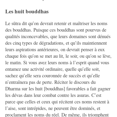
l’invocation de leurs noms ne sortent d’ailleurs pas de
Les huit bouddhas
nulle part : en effet, Mipham mentionne à plusieurs
reprises qu’ils proviennent des sūtra et tantras. Il
Le sūtra dit qu’on devrait retenir et maîtriser les noms
souligne aussi que bien que ces êtres éveillés
des bouddhas. Puisque ces bouddhas sont pourvus de
apparaissent sous divers aspects, ils sont ultimement
qualités inconcevables, que leurs domaines sont dénués
d’une seule et unique essence éveillée. De plus, il
des cinq types de dégradations, et qu’ils maintiennent
insiste sur les aspirations antérieures de ces bouddhas
leurs aspirations antérieures, on devrait penser à eux
qui possèdent d’inconcevables qualités, ce qui nous
chaque fois qu’on se met au lit, le soir, ou qu’on se lève,
rappelle que la prière n’agit pas par magie, mais en
le matin. Si vous avez leurs noms à l’esprit quand vous
connectant le pratiquant à ces bouddhas. Compte tenu
entamez une activité ordinaire, quelle qu’elle soit,
de la brièveté de ce texte, Mipham renvoie le lecteur à
sachez qu’elle sera couronnée de succès et qu’elle
deux de ses compositions plus longues et traitant de
n’entraînera pas de perte. Réciter le discours du
sujets apparentés :
Les noms des cent mille bouddhas
et
Dharma sur les huit [bouddhas] favorables a fait gagner
Un collier de joyaux : Les actes splendides des huit fils
les dévas dans leur combat contre les asuras. C’est
proches.
parce que celles et ceux qui récitent ces noms restent à
Puisque les
Strophes
furent écrites le 18 avril 1896 et
l’aise, sont intrépides, ne peuvent être dominés, et
que l’
Explication
leur est forcément ultérieure, on peut
proclament les noms du réel. De même, ils triomphent