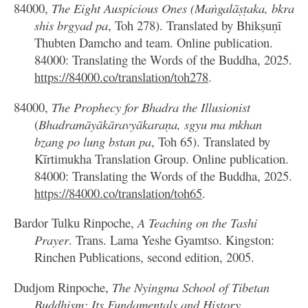
84000,
The Eight Auspicious Ones (Maṅgalāṣṭaka, bkra
shis brgyad pa
, Toh 278). Translated by Bhikṣuṇī
Thubten Damcho and team. Online publication.
84000: Translating the Words of the Buddha, 2025.
https://84000.co/translation/toh278
.
84000,
The Prophecy for Bhadra the Illusionist
(
Bhadramāyākāravyākaraṇa, sgyu ma mkhan
bzang po lung bstan pa
, Toh 65). Translated by
Kīrtimukha Translation Group. Online publication.
84000: Translating the Words of the Buddha, 2025.
https://84000.co/translation/toh65
.
Bardor Tulku Rinpoche,
A Teaching on the Tashi
Prayer
. Trans. Lama Yeshe Gyamtso. Kingston:
Rinchen Publications, second edition, 2005.
Dudjom Rinpoche,
The Nyingma School of Tibetan
Buddhism: Its Fundamentals and History
.