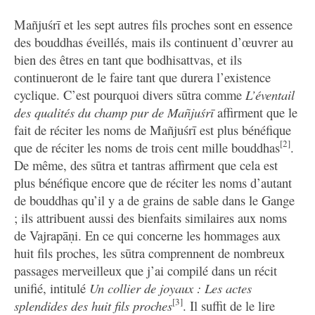
Mañjuśrī et les sept autres fils proches sont en essence
des bouddhas éveillés, mais ils continuent d’œuvrer au
bien des êtres en tant que bodhisattvas, et ils
continueront de le faire tant que durera l’existence
cyclique. C’est pourquoi divers sūtra comme
L’éventail
des qualités du champ pur de Mañjuśrī
affirment que le
fait de réciter les noms de Mañjuśrī est plus bénéfique
[2]
que de réciter les noms de trois cent mille bouddhas
.
De même, des sūtra et tantras affirment que cela est
plus bénéfique encore que de réciter les noms d’autant
de bouddhas qu’il y a de grains de sable dans le Gange
; ils attribuent aussi des bienfaits similaires aux noms
de Vajrapāṇi. En ce qui concerne les hommages aux
huit fils proches, les sūtra comprennent de nombreux
passages merveilleux que j’ai compilé dans un récit
unifié, intitulé
Un collier de joyaux : Les actes
[3]
splendides des huit fils proches
. Il suffit de le lire