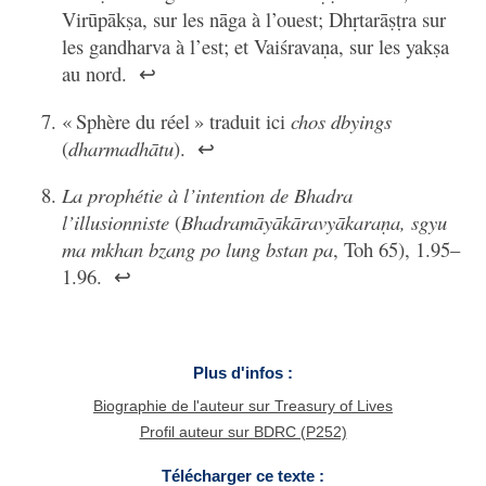
Virūpākṣa, sur les nāga à l’ouest; Dhṛtarāṣṭra sur
les gandharva à l’est; et Vaiśravaṇa, sur les yakṣa
au nord.
↩
« Sphère du réel » traduit ici
chos dbyings
(
dharmadhātu
).
↩
La prophétie à l’intention de Bhadra
l’illusionniste
(
Bhadramāyākāravyākaraṇa, sgyu
ma mkhan bzang po lung bstan pa
, Toh 65), 1.95–
1.96.
↩
Plus d'infos :
Biographie de l'auteur sur Treasury of Lives
Profil auteur sur BDRC (P252)
Télécharger ce texte :