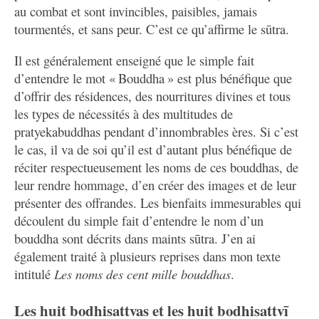
supposer que ce commentaire fut composé assez tard
au combat et sont invincibles, paisibles, jamais
dans la vie de l’auteur, supposition corroborée par son
tourmentés, et sans peur. C’est ce qu’affirme le sūtra.
[1]
état de santé
. Toutefois, au-delà de ces quelques
Il est généralement enseigné que le simple fait
pistes, on ne sait trop quand et dans quelles
d’entendre le mot « Bouddha » est plus bénéfique que
circonstances ce commentaire fut composé.
d’offrir des résidences, des nourritures divines et tous
les types de nécessités à des multitudes de
pratyekabuddhas pendant d’innombrables ères. Si c’est
Version 1.1 : 20251117
le cas, il va de soi qu’il est d’autant plus bénéfique de
réciter respectueusement les noms de ces bouddhas, de
Dans son dernier testament, Mipham Rinpoché a
leur rendre hommage, d’en créer des images et de leur
écrit que cela faisait dix-sept ans qu’il était atteint
présenter des offrandes. Les bienfaits immesurables qui
d’une grave affection des canaux énergétiques
découlent du simple fait d’entendre le nom d’un
internes. Voir Dudjom Rinpoche,
The Nyingma
bouddha sont décrits dans maints sūtra. J’en ai
School of Tibetan Buddhism
, p. 878.
↩
également traité à plusieurs reprises dans mon texte
intitulé
Les noms des cent mille bouddhas
.
Cacher
Les huit bodhisattvas et les huit bodhisattvī