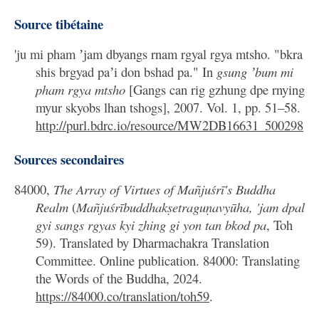
Source tibétaine
'ju mi pham ʼjam dbyangs rnam rgyal rgya mtsho. "bkra
shis brgyad paʼi don bshad pa." In
gsung ʼbum mi
pham rgya mtsho
[Gangs can rig gzhung dpe rnying
myur skyobs lhan tshogs], 2007. Vol. 1, pp. 51–58.
http://purl.bdrc.io/resource/MW2DB16631_500298
Sources secondaires
84000,
The Array of Virtues of Mañjuśrī's Buddha
Realm
(
Mañjuśrībuddhakṣetraguṇavyūha, 'jam dpal
gyi sangs rgyas kyi zhing gi yon tan bkod pa
, Toh
59). Translated by Dharmachakra Translation
Committee. Online publication. 84000: Translating
the Words of the Buddha, 2024.
https://84000.co/translation/toh59
.