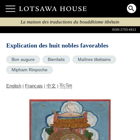
La maison des traductions du bouddhisme tibétain
ISSN 2753-4812
Explication des huit nobles favorables
Bon augure
Bienfaits
Maîtres tibétains
Mipham Rinpoche
English
Français
中文
|
|
|
བོད་ཡིག