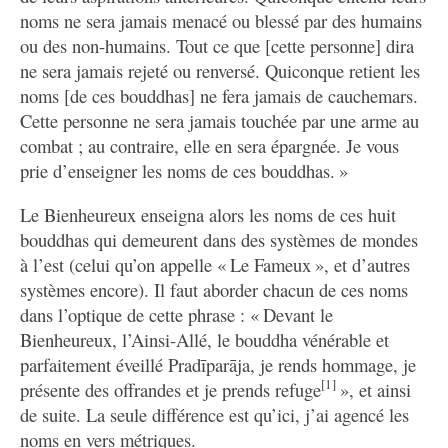
noms ne sera jamais menacé ou blessé par des humains
mémoire, il s’agit le plus souvent de paraphrases. Par
ou des non-humains. Tout ce que [cette personne] dira
ailleurs, Mipham dit qu’il a simplement agencé les
ne sera jamais rejeté ou renversé. Quiconque retient les
noms des huit bouddhas en vers métriques pour faciliter
noms [de ces bouddhas] ne fera jamais de cauchemars.
la récitation. Cela suggère qu’on ne doit pas aborder
Cette personne ne sera jamais touchée par une arme au
cette prière comme la composition d’un être ordinaire –
combat ; au contraire, elle en sera épargnée. Je vous
une nuance importante, sachant que la littérature
prie d’enseigner les noms de ces bouddhas. »
bouddhiste a tendance à se méfier de l’innovation
doctrinale –, mais qu’il s’agit en fait des paroles du
Le Bienheureux enseigna alors les noms de ces huit
Bouddha, tout bonnement transposées en vers. Mipham
bouddhas qui demeurent dans des systèmes de mondes
a toutefois développé au-delà des huit bouddhas, pour
à l’est (celui qu’on appelle « Le Fameux », et d’autres
inclure trois autres ensembles de huit figures : les huit
systèmes encore). Il faut aborder chacun de ces noms
bodhisattvas masculins, les huit déesses de bon augure
dans l’optique de cette phrase : « Devant le
(ou huit bodhisattvas féminins) et les huit gardiens du
Bienheureux, l’Ainsi-Allé, le bouddha vénérable et
monde.
parfaitement éveillé Pradīparāja, je rends hommage, je
[1]
présente des offrandes et je prends refuge
», et ainsi
Le commentaire vise surtout à présenter les membres
de suite. La seule différence est qu’ici, j’ai agencé les
de ces quatre groupes de huit et à résumer les immenses
noms en vers métriques.
bienfaits qui leur sont associés. Les effets bénéfiques de