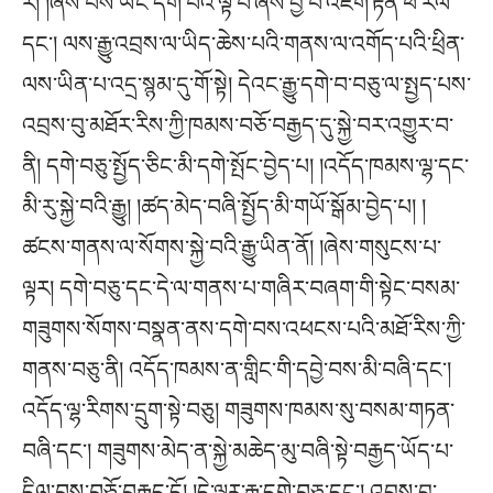
རོ། །ཞེས་པས་ཡང་དག་པའི་ལྟ་བ་ཞེས་བྱ་བ་འཇིག་རྟེན་ཕ་རོལ་
དང་། ལས་རྒྱུ་འབྲས་ལ་ཡིད་ཆེས་པའི་གནས་ལ་འགོད་པའི་ཕྲིན་
ལས་ཡིན་པ་འདྲ་སྙམ་དུ་གོ་སྟེ། དེའང་རྒྱུ་དགེ་བ་བཅུ་ལ་སྤྱད་པས་
འབྲས་བུ་མཐོར་རིས་ཀྱི་ཁམས་བཅོ་བརྒྱད་དུ་སྐྱེ་བར་འགྱུར་བ་
ནི། དགེ་བཅུ་སྤྱོད་ཅིང་མི་དགེ་སྤོང་བྱེད་པ། །འདོད་ཁམས་ལྷ་དང་
མི་རུ་སྐྱེ་བའི་རྒྱུ། །ཚད་མེད་བཞི་སྤྱོད་མི་གཡོ་སྒོམ་བྱེད་པ། །
ཚངས་གནས་ལ་སོགས་སྐྱེ་བའི་རྒྱུ་ཡིན་ནོ། །ཞེས་གསུངས་པ་
ལྟར། དགེ་བཅུ་དང་དེ་ལ་གནས་པ་གཞིར་བཞག་གི་སྟེང་བསམ་
གཟུགས་སོགས་བསྣན་ནས་དགེ་བས་འཕངས་པའི་མཐོ་རིས་ཀྱི་
གནས་བཅུ་ནི། འདོད་ཁམས་ན་གླིང་གི་དབྱེ་བས་མི་བཞི་དང་།
འདོད་ལྷ་རིགས་དྲུག་སྟེ་བཅུ། གཟུགས་ཁམས་སུ་བསམ་གཏན་
བཞི་དང་། གཟུགས་མེད་ན་སྐྱེ་མཆེད་མུ་བཞི་སྟེ་བརྒྱད་ཡོད་པ་
དྲིལ་བས་བཅོ་བརྒྱད་དོ། །དེ་ལྟར་རྒྱུ་དགེ་བཅུ་དང་། འབྲས་བུ་