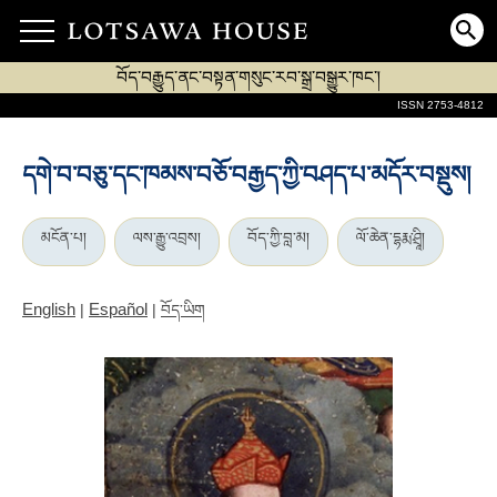
བོད་བརྒྱུད་ནང་བསྟན་གསུང་རབ་སྒྲ་བསྒྱུར་ཁང་།
ISSN 2753-4812
དགེ་བ་བཅུ་དང་ཁམས་བཅོ་བརྒྱད་ཀྱི་བཤད་པ་མདོར་བསྡུས།
མངོན་པ།
ལས་རྒྱུ་འབྲས།
བོད་ཀྱི་བླ་མ།
ལོ་ཆེན་དྷརྨ་ཤྲཱི།
English
Español
|
|
བོད་ཡིག