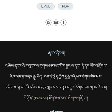
EPUB
PDF
ཞལ་འདེབས།
ང་ཚོས་ནང་པའི་གསུང་རབ་གྲགས་ཅན་མང་པོ་བསྒྱུར་བ་དང་། དེ་དག་ཡོངས་རྫོགས་
རིན་མེད་དུ་འབུལ་རྒྱུ་ཡིན། གལ་ཏེ་ཁྱེད་ཀྱིས་དྲ་རྒྱ་འདི་ཕན་ཐོགས་ཡོད་པར་
གཟིགས་ན། ང་ཚོའི་དམིགས་ཡུལ་གྲུབ་པར་མཐུན་འགྱུར་རོགས་རམ་གནང་རོགས།
པེ་ཊོན་ (Patreon) ཐོག་ནས་རམ་འདེགས་གནོངས།