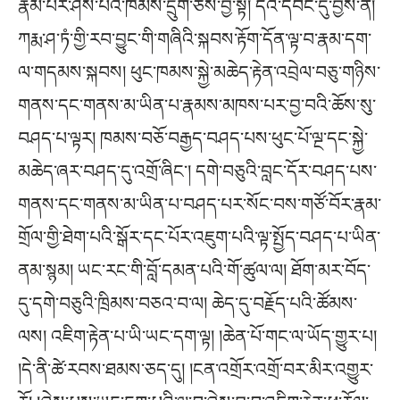
རྣམ་པར་ཤེས་པའི་ཁམས་དྲུག་ཅེས་བྱ་སྟེ། དེའི་དབང་དུ་བྱས་ན།
ཀརྨ་ཤ་ཏཾ་གྱི་རབ་བྱུང་གི་གཞིའི་སྐབས་རྟོག་དོན་ལྟ་བ་རྣམ་དག་
ལ་གདམས་སྐབས། ཕུང་ཁམས་སྐྱེ་མཆེད་རྟེན་འབྲེལ་བཅུ་གཉིས་
གནས་དང་གནས་མ་ཡིན་པ་རྣམས་མཁས་པར་བྱ་བའི་ཆོས་སུ་
བཤད་པ་ལྟར། ཁམས་བཅོ་བརྒྱད་བཤད་པས་ཕུང་པོ་ལྔ་དང་སྐྱེ་
མཆེད་ཞར་བཤད་དུ་འགྲོ་ཞིང་། དགེ་བཅུའི་བླང་དོར་བཤད་པས་
གནས་དང་གནས་མ་ཡིན་པ་བཤད་པར་སོང་བས་གཙོ་བོར་རྣམ་
གྲོལ་གྱི་ཐེག་པའི་སྒོར་དང་པོར་འཇུག་པའི་ལྟ་སྤྱོད་བཤད་པ་ཡིན་
ནམ་སྙམ། ཡང་རང་གི་བློ་དམན་པའི་གོ་ཚུལ་ལ། ཐོག་མར་བོད་
དུ་དགེ་བཅུའི་ཁྲིམས་བཅའ་བ་ལ། ཆེད་དུ་བརྗོད་པའི་ཚོམས་
ལས། འཇིག་རྟེན་པ་ཡི་ཡང་དག་ལྟ། །ཆེན་པོ་གང་ལ་ཡོད་གྱུར་པ།
།དེ་ནི་ཚེ་རབས་ཐམས་ཅད་དུ། །ངན་འགྲོར་འགྲོ་བར་མིར་འགྱུར་