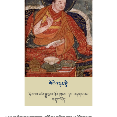
ལོ་ཆེན་དྷརྨ་ཤྲཱི།
ཧི་མ་ལ་ཡའི་སྒྱུ་རྩལ་ཐོན་ཁུངས་ནས་བདག་དབང་
གནང་ཡོད།