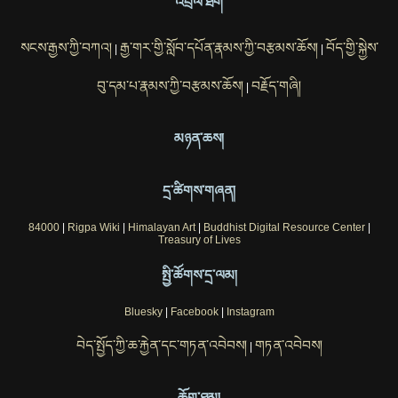
འབྲེལ་ཐག
སངས་རྒྱས་ཀྱི་བཀའ།
རྒྱ་གར་གྱི་སློབ་དཔོན་རྣམས་ཀྱི་བརྩམས་ཆོས།
བོད་གྱི་སྐྱེས་
|
|
བུ་དམ་པ་རྣམས་ཀྱི་བརྩམས་ཆོས།
བརྗོད་གཞི།
|
མཉན་ཆས།
དྲ་ཚིགས་གཞན།
84000
|
Rigpa Wiki
|
Himalayan Art
|
Buddhist Digital Resource Center
|
Treasury of Lives
སྤྱི་ཚོགས་དྲ་ལམ།
Bluesky
|
Facebook
|
Instagram
བེད་སྤྱོད་ཀྱི་ཆ་རྐྱེན་དང་གཏན་འབེབས།
གཏན་འབེབས།
|
ཆོག་ཐམ།