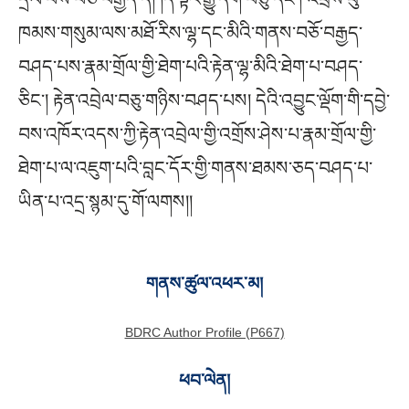
ཁམས་གསུམ་ལས་མཐོ་རིས་ལྷ་དང་མིའི་གནས་བཅོ་བརྒྱད་
བཤད་པས་རྣམ་གྲོལ་གྱི་ཐེག་པའི་རྟེན་ལྷ་མིའི་ཐེག་པ་བཤད་
ཅིང་། རྟེན་འབྲེལ་བཅུ་གཉིས་བཤད་པས། དེའི་འབྱུང་ལྡོག་གི་དབྱེ་
བས་འཁོར་འདས་ཀྱི་རྟེན་འབྲེལ་གྱི་འགྲོས་ཤེས་པ་རྣམ་གྲོལ་གྱི་
ཐེག་པ་ལ་འཇུག་པའི་བླང་དོར་གྱི་གནས་ཐམས་ཅད་བཤད་པ་
ཡིན་པ་འདྲ་སྙམ་དུ་གོ་ལགས།།
གནས་ཚུལ་འཕར་མ།
BDRC Author Profile (P667)
ཕབ་ལེན།