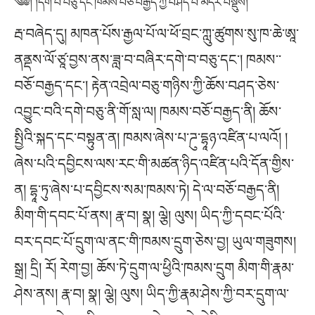
༄༅། །དགེ་བ་བཅུ་དང་ཁམས་བཅོ་བརྒྱད་ཀྱི་བཤད་པ་མདོར་བསྡུས།
རྦ་བཞེད་དུ། མཁན་པོས་རྒྱལ་པོ་ལ་ཕོ་བྲང་ཀླུ་ཚུགས་སུ་ཁ་ཆེ་ཨཱ་
ནནྡས་ལོ་ཙཱ་བྱས་ནས་ཟླ་བ་བཞིར་དགེ་བ་བཅུ་དང་། ཁམས་་
བཅོ་བརྒྱད་དང་། རྟེན་འབྲེལ་བཅུ་གཉིས་ཀྱི་ཆོས་བཤད་ཅེས་
འབྱུང་བའི་དགེ་བཅུ་ནི་གོ་སླ་ལ། ཁམས་བཅོ་བརྒྱད་ནི། ཆོས་
སྤྱིའི་སྐད་དང་བསྟུན་ན། ཁམས་ཞེས་པ་ཌུ་དྷཱཉ་འཛིན་པ་ལའོ། །
ཞེས་པའི་དབྱིངས་ལས་རང་གི་མཚན་ཉིད་འཛིན་པའི་དོན་གྱིས་
ན། དྷཱ་ཏུ་ཞེས་པ་དབྱིངས་སམ་ཁམས་ཏེ། དེ་ལ་བཅོ་བརྒྱད་ནི།
མིག་གི་དབང་པོ་ནས། རྣ་བ། སྣ། ལྕེ། ལུས། ཡིད་ཀྱི་དབང་པོའི་
བར་དབང་པོ་དྲུག་ལ་ནང་གི་ཁམས་དྲུག་ཅེས་བྱ། ཡུལ་གཟུགས།
སྒྲ། དྲི། རོ། རེག་བྱ། ཆོས་ཏེ་དྲུག་ལ་ཕྱིའི་ཁམས་དྲུག མིག་གི་རྣམ་
ཤེས་ནས། རྣ་བ། སྣ། ལྕེ། ལུས། ཡིད་ཀྱི་རྣམ་ཤེས་ཀྱི་བར་དྲུག་ལ་