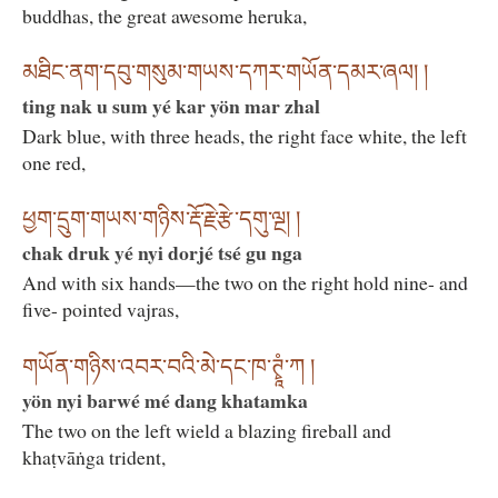
buddhas, the great awesome heruka,
མཐིང་ནག་དབུ་གསུམ་གཡས་དཀར་གཡོན་དམར་ཞལ། །
ting nak u sum yé kar yön mar zhal
Dark blue, with three heads, the right face white, the left
one red,
ཕྱག་དྲུག་གཡས་གཉིས་རྡོ་རྗེ་རྩེ་དགུ་ལྔ། །
chak druk yé nyi dorjé tsé gu nga
And with six hands—the two on the right hold nine- and
five- pointed vajras,
གཡོན་གཉིས་འབར་བའི་མེ་དང་ཁ་ཊྭཱཾ་ཀ །
yön nyi barwé mé dang khatamka
The two on the left wield a blazing fireball and
khaṭvāṅga trident,