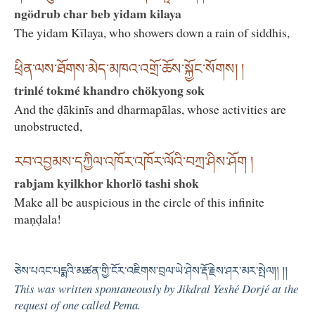
ngödrub char beb yidam kilaya
The yidam Kīlaya, who showers down a rain of siddhis,
ཕྲིན་ལས་ཐོགས་མེད་མཁའ་འགྲོ་ཆོས་སྐྱོང་སོགས། །
trinlé tokmé khandro chökyong sok
And the ḍākinīs and dharmapālas, whose activities are
unobstructed,
རབ་འབྱམས་དཀྱིལ་འཁོར་འཁོར་ལོའི་བཀྲ་ཤིས་ཤོག །
rabjam kyilkhor khorlö tashi shok
Make all be auspicious in the circle of this infinite
maṇḍala!
ཅེས་པའང་པདྨའི་མཚན་གྱི་ངོར་འཇིགས་བྲལ་ཡེ་ཤེས་རྡོ་རྗེས་ཤར་མར་སྤེལ།། །།
This was written spontaneously by Jikdral Yeshé Dorjé at the
request of one called Pema.