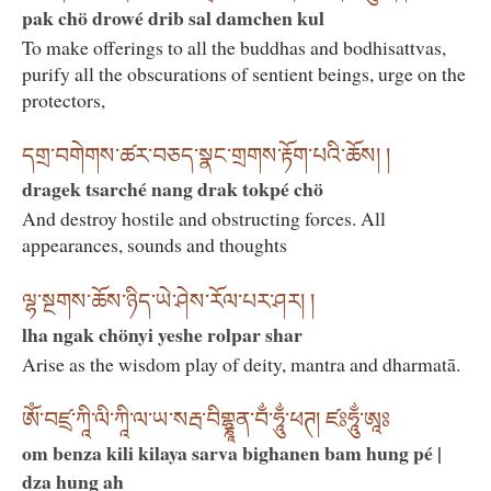
pak chö drowé drib sal damchen kul
To make offerings to all the buddhas and bodhisattvas,
purify all the obscurations of sentient beings, urge on the
protectors,
དགྲ་བགེགས་ཚར་བཅད་སྣང་གྲགས་རྟོག་པའི་ཆོས། །
dragek tsarché nang drak tokpé chö
And destroy hostile and obstructing forces. All
appearances, sounds and thoughts
ལྷ་སྔགས་ཆོས་ཉིད་ཡེ་ཤེས་རོལ་པར་ཤར། །
lha ngak chönyi yeshe rolpar shar
Arise as the wisdom play of deity, mantra and dharmatā.
ཨོཾ་བཛྲ་ཀཱི་ལི་ཀཱི་ལ་ཡ་སརྦ་བིགྷྣཱན་བྂ་ཧཱུྂ་ཕཊ། ཛཿཧཱུྂ་ཨཱཿ
om benza kili kilaya sarva bighanen bam hung pé |
dza hung ah