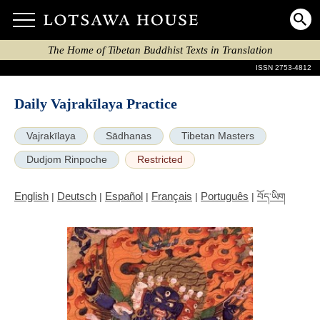
The Home of Tibetan Buddhist Texts in Translation
ISSN 2753-4812
Daily Vajrakīlaya Practice
Vajrakīlaya
Sādhanas
Tibetan Masters
Dudjom Rinpoche
Restricted
English
Deutsch
Español
Français
Português
|
|
|
|
|
བོད་ཡིག