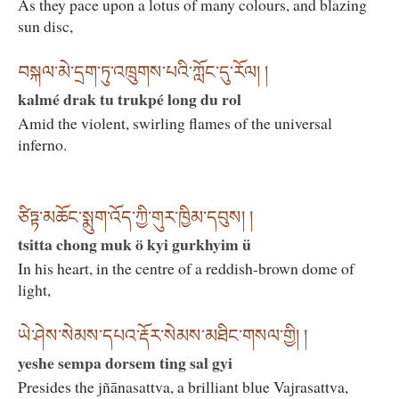
As they pace upon a lotus of many colours, and blazing
sun disc,
བསྐལ་མེ་དྲག་ཏུ་འཁྲུགས་པའི་ཀློང་དུ་རོལ། །
kalmé drak tu trukpé long du rol
Amid the violent, swirling flames of the universal
inferno.
ཙིཏྟ་མཆོང་སྨུག་འོད་ཀྱི་གུར་ཁྱིམ་དབུས། །
tsitta chong muk ö kyi gurkhyim ü
In his heart, in the centre of a reddish-brown dome of
light,
ཡེ་ཤེས་སེམས་དཔའ་རྡོར་སེམས་མཐིང་གསལ་གྱི། །
yeshe sempa dorsem ting sal gyi
Presides the jñānasattva, a brilliant blue Vajrasattva,