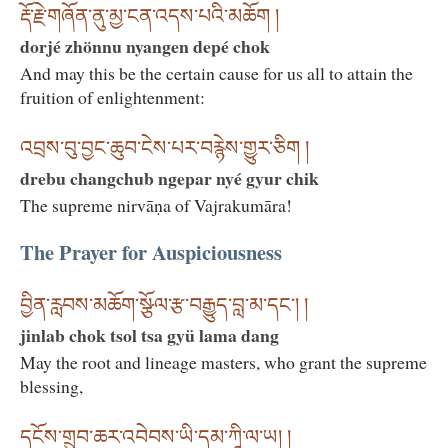
རྡོ་རྗེ་གཞོན་ནུ་མྱ་ངན་འདས་པའི་མཆོག །
dorjé zhönnu nyangen depé chok
And may this be the certain cause for us all to attain the
fruition of enlightenment:
འབྲས་བུ་བྱང་ཆུབ་ངེས་པར་བརྙེས་གྱུར་ཅིག །
drebu changchub ngepar nyé gyur chik
The supreme nirvāṇa of Vajrakumāra!
The Prayer for Auspiciousness
བྱིན་རླབས་མཆོག་སྩོལ་རྩ་བརྒྱུད་བླ་མ་དང༌། །
jinlab chok tsol tsa gyü lama dang
May the root and lineage masters, who grant the supreme
blessing,
དངོས་གྲུབ་ཆར་འབེབས་ཡི་དམ་ཀཱི་ལ་ཡ། །