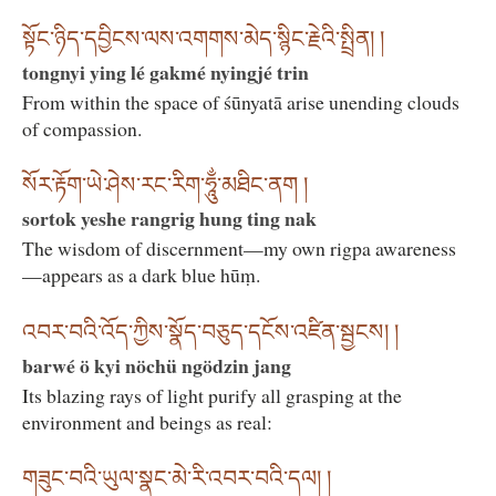
སྟོང་ཉིད་དབྱིངས་ལས་འགགས་མེད་སྙིང་རྗེའི་སྤྲིན། །
tongnyi ying lé gakmé nyingjé trin
From within the space of śūnyatā arise unending clouds
of compassion.
སོར་རྟོག་ཡེ་ཤེས་རང་རིག་ཧཱུྂ་མཐིང་ནག །
sortok yeshe rangrig hung ting nak
The wisdom of discernment—my own rigpa awareness
—appears as a dark blue hūṃ.
འབར་བའི་འོད་ཀྱིས་སྣོད་བཅུད་དངོས་འཛིན་སྦྱངས། །
barwé ö kyi nöchü ngödzin jang
Its blazing rays of light purify all grasping at the
environment and beings as real:
གཟུང་བའི་ཡུལ་སྣང་མེ་རི་འབར་བའི་དལ། །