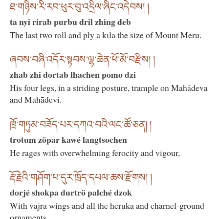
ཐ་གཉིས་རི་རབ་ཕུར་བུ་འདྲིལ་ཞིང་འདེབས། །
ta nyi rirab purbu dril zhing deb
The last two roll and ply a kīla the size of Mount Meru.
ཞབས་བཞི་འདོར་སྟབས་ལྷ་ཆེན་ཕོ་མོ་བརྫིས། །
zhab zhi dortab lhachen pomo dzi
His four legs, in a striding posture, trample on Mahādeva
and Mahādevi.
ཁྲོ་གཏུམ་བཟོད་པར་དཀའ་བའི་ལང་ཚོ་ཅན། །
trotum zöpar kawé langtsochen
He rages with overwhelming ferocity and vigour,
རྡོ་རྗེའི་གཤོག་པ་དུར་ཁྲོད་དཔལ་ཆས་རྫོགས། །
dorjé shokpa durtrö palché dzok
With vajra wings and all the heruka and charnel-ground
ornaments,