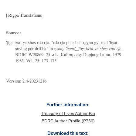
|
Rigpa Translations
Source:
'jigs bral ye shes rdo rje. "rdo rje phur bu'i rgyun gyi rnal 'byor
snying por dril ba" in
gsung 'bum/_'jigs bral ye shes rdo rje
.
BDRC W20869. 25 vols. Kalimpong: Dupjung Lama, 1979–
1985. Vol. 25: 173–175
Version: 2.4-20231216
Further information:
Treasury of Lives Author Bio
BDRC Author Profile (P736)
Download this text: