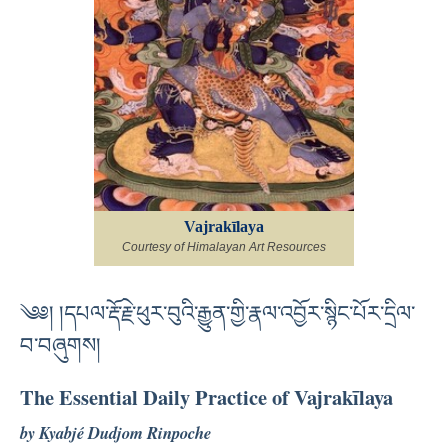
Vajrakīlaya
Courtesy of Himalayan Art Resources
༄༅། །དཔལ་རྡོ་རྗེ་ཕུར་བུའི་རྒྱུན་གྱི་རྣལ་འབྱོར་སྙིང་པོར་དྲིལ་
བ་བཞུགས།
The Essential Daily Practice of Vajrakīlaya
by Kyabjé Dudjom Rinpoche