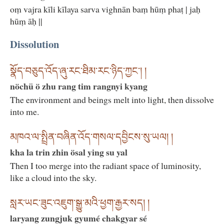
oṃ vajra kīli kīlaya sarva vighnān baṃ hūṃ phaṭ | jaḥ
hūṃ āḥ ||
Dissolution
སྣོད་བཅུད་འོད་ཞུ་རང་ཐིམ་རང་ཉིད་ཀྱང༌། །
nöchü ö zhu rang tim rangnyi kyang
The environment and beings melt into light, then dissolve
into me.
མཁའ་ལ་སྤྲིན་བཞིན་འོད་གསལ་དབྱིངས་སུ་ཡལ། །
kha la trin zhin ösal ying su yal
Then I too merge into the radiant space of luminosity,
like a cloud into the sky.
སླར་ཡང་ཟུང་འཇུག་སྒྱུ་མའི་ཕྱག་རྒྱར་སད། །
laryang zungjuk gyumé chakgyar sé