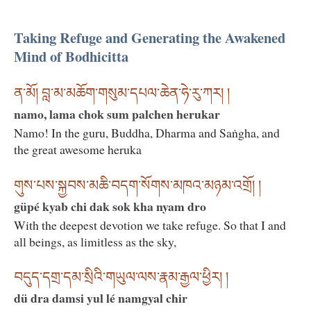
Taking Refuge and Generating the Awakened
Mind of Bodhicitta
ན་མོ། བླ་མ་མཆོག་གསུམ་དཔལ་ཆེན་ཧེ་རུ་ཀར། །
namo, lama chok sum palchen herukar
Namo! In the guru, Buddha, Dharma and Saṅgha, and
the great awesome heruka
གུས་པས་སྐྱབས་མཆི་བདག་སོགས་མཁའ་མཉམ་འགྲོ། །
güpé kyab chi dak sok kha nyam dro
With the deepest devotion we take refuge. So that I and
all beings, as limitless as the sky,
བདུད་དགྲ་དམ་སྲིའི་གཡུལ་ལས་རྣམ་རྒྱལ་ཕྱིར། །
dü dra damsi yul lé namgyal chir