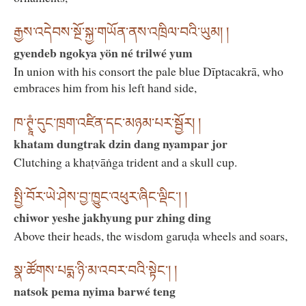
རྒྱས་འདེབས་སྔོ་སྐྱ་གཡོན་ནས་འཁྲིལ་བའི་ཡུམ། །
gyendeb ngokya yön né trilwé yum
In union with his consort the pale blue Dīptacakrā, who
embraces him from his left hand side,
ཁ་ཊྭཱཾ་དུང་ཁྲག་འཛིན་དང་མཉམ་པར་སྦྱོར། །
khatam dungtrak dzin dang nyampar jor
Clutching a khaṭvāṅga trident and a skull cup.
སྤྱི་བོར་ཡེ་ཤེས་བྱ་ཁྱུང་འཕུར་ཞིང་ལྡིང༌། །
chiwor yeshe jakhyung pur zhing ding
Above their heads, the wisdom garuḍa wheels and soars,
སྣ་ཚོགས་པདྨ་ཉི་མ་འབར་བའི་སྟེང༌། །
natsok pema nyima barwé teng