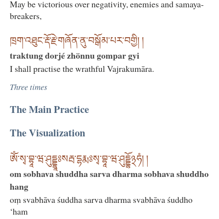
May be victorious over negativity, enemies and samaya-
breakers,
ཁྲག་འཐུང་རྡོ་རྗེ་གཞོན་ནུ་བསྒོམ་པར་བགྱི། །
traktung dorjé zhönnu gompar gyi
I shall practise the wrathful Vajrakumāra.
Three times
The Main Practice
The Visualization
ཨོཾ་སྭ་བྷཱ་ཝ་ཤུདྡྷཱཿསརྦ་དྷརྨཿསྭ་བྷཱ་ཝ་ཤུདྡྷོ྅ཧཾ། །
om sobhava shuddha sarva dharma sobhava shuddho
hang
oṃ svabhāva śuddha sarva dharma svabhāva śuddho
‘ham