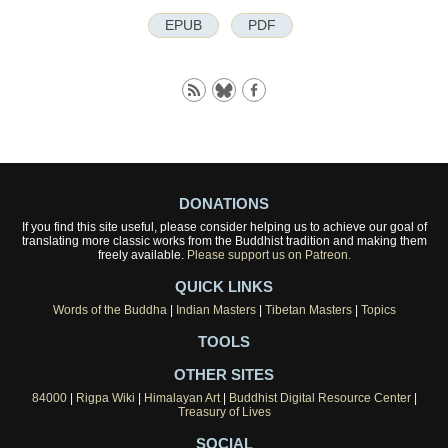
EPUB
PDF
DONATIONS
If you find this site useful, please consider helping us to achieve our goal of
translating more classic works from the Buddhist tradition and making them
freely available.
Please support us on Patreon.
QUICK LINKS
Words of the Buddha
|
Indian Masters
|
Tibetan Masters
|
Topics
TOOLS
OTHER SITES
84000
|
Rigpa Wiki
|
Himalayan Art
|
Buddhist Digital Resource Center
|
Treasury of Lives
SOCIAL