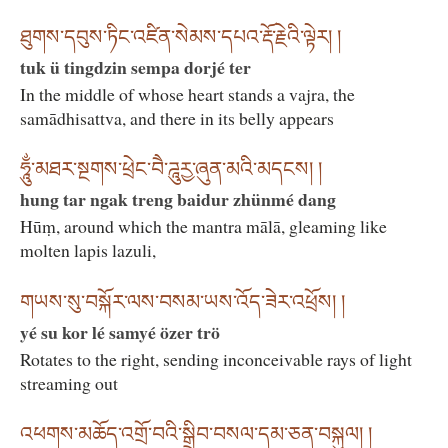
ཐུགས་དབུས་ཏིང་འཛིན་སེམས་དཔའ་རྡོ་རྗེའི་ལྟེར། །
tuk ü tingdzin sempa dorjé ter
In the middle of whose heart stands a vajra, the
samādhisattva, and there in its belly appears
ཧཱུྂ་མཐར་སྔགས་ཕྲེང་བཻ་ཌཱུརྱ་ཞུན་མའི་མདངས། །
hung tar ngak treng baidur zhünmé dang
Hūṃ, around which the mantra mālā, gleaming like
molten lapis lazuli,
གཡས་སུ་བསྐོར་ལས་བསམ་ཡས་འོད་ཟེར་འཕྲོས། །
yé su kor lé samyé özer trö
Rotates to the right, sending inconceivable rays of light
streaming out
འཕགས་མཆོད་འགྲོ་བའི་སྒྲིབ་བསལ་དམ་ཅན་བསྐུལ། །