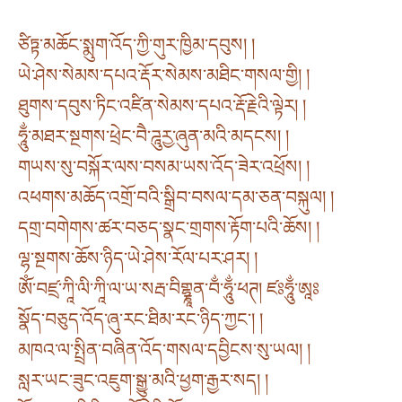
ཙིཏྟ་མཆོང་སྨུག་འོད་ཀྱི་གུར་ཁྱིམ་དབུས། །
ཡེ་ཤེས་སེམས་དཔའ་རྡོར་སེམས་མཐིང་གསལ་གྱི། །
ཐུགས་དབུས་ཏིང་འཛིན་སེམས་དཔའ་རྡོ་རྗེའི་ལྟེར། །
ཧཱུྂ་མཐར་སྔགས་ཕྲེང་བཻ་ཌཱུརྱ་ཞུན་མའི་མདངས། །
གཡས་སུ་བསྐོར་ལས་བསམ་ཡས་འོད་ཟེར་འཕྲོས། །
འཕགས་མཆོད་འགྲོ་བའི་སྒྲིབ་བསལ་དམ་ཅན་བསྐུལ། །
དགྲ་བགེགས་ཚར་བཅད་སྣང་གྲགས་རྟོག་པའི་ཆོས། །
ལྷ་སྔགས་ཆོས་ཉིད་ཡེ་ཤེས་རོལ་པར་ཤར། །
ཨོཾ་བཛྲ་ཀཱི་ལི་ཀཱི་ལ་ཡ་སརྦ་བིགྷྣཱན་བྂ་ཧཱུྂ་ཕཊ། ཛཿཧཱུྂ་ཨཱཿ
སྣོད་བཅུད་འོད་ཞུ་རང་ཐིམ་རང་ཉིད་ཀྱང༌། །
མཁའ་ལ་སྤྲིན་བཞིན་འོད་གསལ་དབྱིངས་སུ་ཡལ། །
སླར་ཡང་ཟུང་འཇུག་སྒྱུ་མའི་ཕྱག་རྒྱར་སད། །