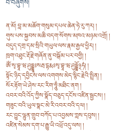
བ་བཞུགས།
ན་མོ། བླ་མ་མཆོག་གསུམ་དཔལ་ཆེན་ཧེ་རུ་ཀར། །
གུས་པས་སྐྱབས་མཆི་བདག་སོགས་མཁའ་མཉམ་འགྲོ། །
བདུད་དགྲ་དམ་སྲིའི་གཡུལ་ལས་རྣམ་རྒྱལ་ཕྱིར། །
ཁྲག་འཐུང་རྡོ་རྗེ་གཞོན་ནུ་བསྒོམ་པར་བགྱི། །
ཨོཾ་སྭ་བྷཱ་ཝ་ཤུདྡྷཱཿསརྦ་དྷརྨཿསྭ་བྷཱ་ཝ་ཤུདྡྷོ྅ཧཾ། །
སྟོང་ཉིད་དབྱིངས་ལས་འགགས་མེད་སྙིང་རྗེའི་སྤྲིན། །
སོར་རྟོག་ཡེ་ཤེས་རང་རིག་ཧཱུྂ་མཐིང་ནག །
འབར་བའི་འོད་ཀྱིས་སྣོད་བཅུད་དངོས་འཛིན་སྦྱངས། །
གཟུང་བའི་ཡུལ་སྣང་མེ་རི་འབར་བའི་དལ། །
རང་བྱུང་ལྷུན་གྲུབ་བཀོད་པ་འབྱམས་ཀླས་དབུས། །
འཛིན་སེམས་དག་པ་རྒྱུ་ཡི་འཕྲོ་འདུ་ལས། །