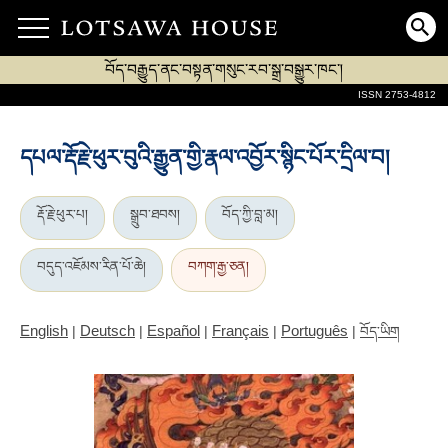
བོད་བརྒྱུད་ནང་བསྟན་གསུང་རབ་སྒྲ་བསྒྱུར་ཁང་།
ISSN 2753-4812
དཔལ་རྡོ་རྗེ་ཕུར་བུའི་རྒྱུན་གྱི་རྣལ་འབྱོར་སྙིང་པོར་དྲིལ་བ།
རྡོ་རྗེ་ཕུར་པ།
སྒྲུབ་ཐབས།
བོད་ཀྱི་བླ་མ།
བདུད་འཇོམས་རིན་པོ་ཆེ།
བཀག་རྒྱ་ཅན།
English
Deutsch
Español
Français
Português
|
|
|
|
|
བོད་ཡིག