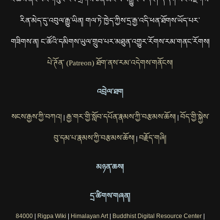
རིན་མེད་དུ་འབུལ་རྒྱུ་ཡིན། གལ་ཏེ་ཁྱེད་ཀྱིས་དྲ་རྒྱ་འདི་ཕན་ཐོགས་ཡོད་པར་
གཟིགས་ན། ང་ཚོའི་དམིགས་ཡུལ་གྲུབ་པར་མཐུན་འགྱུར་རོགས་རམ་གནང་རོགས།
པེ་ཊོན་ (Patreon) ཐོག་ནས་རམ་འདེགས་གནོངས།
འབྲེལ་ཐག
སངས་རྒྱས་ཀྱི་བཀའ།
རྒྱ་གར་གྱི་སློབ་དཔོན་རྣམས་ཀྱི་བརྩམས་ཆོས།
བོད་གྱི་སྐྱེས་
|
|
བུ་དམ་པ་རྣམས་ཀྱི་བརྩམས་ཆོས།
བརྗོད་གཞི།
|
མཉན་ཆས།
དྲ་ཚིགས་གཞན།
84000
|
Rigpa Wiki
|
Himalayan Art
|
Buddhist Digital Resource Center
|