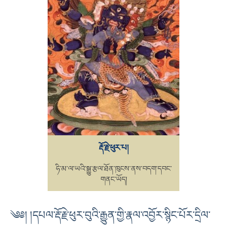
རྡོ་རྗེ་ཕུར་པ།
ཧི་མ་ལ་ཡའི་སྒྱུ་རྩལ་ཐོན་ཁུངས་ནས་བདག་དབང་
གནང་ཡོད།
༄༅། །དཔལ་རྡོ་རྗེ་ཕུར་བུའི་རྒྱུན་གྱི་རྣལ་འབྱོར་སྙིང་པོར་དྲིལ་