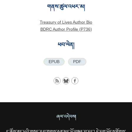
གནས་ཚུལ་འཕར་མ།
Treasury of Lives Author Bio
BDRC Author Profile (P736)
ཕབ་ལེན།
EPUB
PDF
ཞལ་འདེབས།
ང་ཚོས་ནང་པའི་གསུང་རབ་གྲགས་ཅན་མང་པོ་བསྒྱུར་བ་དང་། དེ་དག་ཡོངས་རྫོགས་