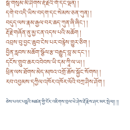
སྒོ་གསུམ་མི་ཤིགས་རྡོ་རྗེའི་གོ་དང་ལྡན། །
དགེ་བ་འདི་ཡིས་བདག་དང་སེམས་ཅན་ཀུན། །
བདུད་ལས་རྣམ་རྒྱལ་བར་ཆད་ཀུན་ཞི་ཞིང༌། །
རྡོ་རྗེ་གཞོན་ནུ་མྱ་ངན་འདས་པའི་མཆོག །
འབྲས་བུ་བྱང་ཆུབ་ངེས་པར་བརྙེས་གྱུར་ཅིག །
བྱིན་རླབས་མཆོག་སྩོལ་རྩ་བརྒྱུད་བླ་མ་དང༌། །
དངོས་གྲུབ་ཆར་འབེབས་ཡི་དམ་ཀཱི་ལ་ཡ། །
ཕྲིན་ལས་ཐོགས་མེད་མཁའ་འགྲོ་ཆོས་སྐྱོང་སོགས། །
རབ་འབྱམས་དཀྱིལ་འཁོར་འཁོར་ལོའི་བཀྲ་ཤིས་ཤོག །
ཅེས་པའང་པདྨའི་མཚན་གྱི་ངོར་འཇིགས་བྲལ་ཡེ་ཤེས་རྡོ་རྗེས་ཤར་མར་སྤེལ།། །།