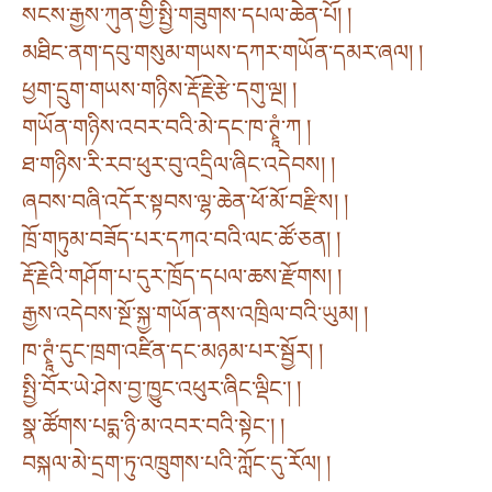
སངས་རྒྱས་ཀུན་གྱི་སྤྱི་གཟུགས་དཔལ་ཆེན་པོ། །
མཐིང་ནག་དབུ་གསུམ་གཡས་དཀར་གཡོན་དམར་ཞལ། །
ཕྱག་དྲུག་གཡས་གཉིས་རྡོ་རྗེ་རྩེ་དགུ་ལྔ། །
གཡོན་གཉིས་འབར་བའི་མེ་དང་ཁ་ཊྭཱཾ་ཀ །
ཐ་གཉིས་རི་རབ་ཕུར་བུ་འདྲིལ་ཞིང་འདེབས། །
ཞབས་བཞི་འདོར་སྟབས་ལྷ་ཆེན་ཕོ་མོ་བརྫིས། །
ཁྲོ་གཏུམ་བཟོད་པར་དཀའ་བའི་ལང་ཚོ་ཅན། །
རྡོ་རྗེའི་གཤོག་པ་དུར་ཁྲོད་དཔལ་ཆས་རྫོགས། །
རྒྱས་འདེབས་སྔོ་སྐྱ་གཡོན་ནས་འཁྲིལ་བའི་ཡུམ། །
ཁ་ཊྭཱཾ་དུང་ཁྲག་འཛིན་དང་མཉམ་པར་སྦྱོར། །
སྤྱི་བོར་ཡེ་ཤེས་བྱ་ཁྱུང་འཕུར་ཞིང་ལྡིང༌། །
སྣ་ཚོགས་པདྨ་ཉི་མ་འབར་བའི་སྟེང༌། །
བསྐལ་མེ་དྲག་ཏུ་འཁྲུགས་པའི་ཀློང་དུ་རོལ། །