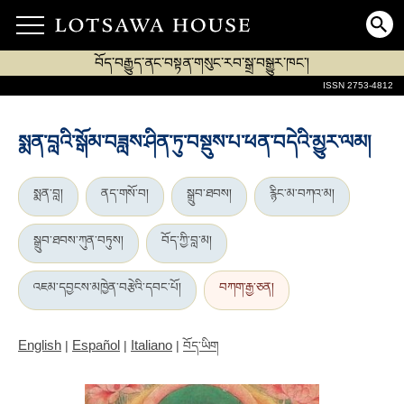
བོད་བརྒྱུད་ནང་བསྟན་གསུང་རབ་སྒྲ་བསྒྱུར་ཁང་།
ISSN 2753-4812
སྨན་བླའི་སྒོམ་བཟླས་ཤིན་ཏུ་བསྡུས་པ་ཕན་བདེའི་མྱུར་ལམ།
སྨན་བླ།
ནད་གསོ་བ།
སྒྲུབ་ཐབས།
རྙིང་མ་བཀའ་མ།
སྒྲུབ་ཐབས་ཀུན་བཏུས།
བོད་ཀྱི་བླ་མ།
འཇམ་དབྱངས་མཁྱེན་བརྩེའི་དབང་པོ།
བཀག་རྒྱ་ཅན།
English
Español
Italiano
|
|
|
བོད་ཡིག