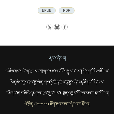
EPUB
PDF
ཞལ་འདེབས།
ང་ཚོས་ནང་པའི་གསུང་རབ་གྲགས་ཅན་མང་པོ་བསྒྱུར་བ་དང་། དེ་དག་ཡོངས་རྫོགས་
རིན་མེད་དུ་འབུལ་རྒྱུ་ཡིན། གལ་ཏེ་ཁྱེད་ཀྱིས་དྲ་རྒྱ་འདི་ཕན་ཐོགས་ཡོད་པར་
གཟིགས་ན། ང་ཚོའི་དམིགས་ཡུལ་གྲུབ་པར་མཐུན་འགྱུར་རོགས་རམ་གནང་རོགས།
པེ་ཊོན་ (Patreon) ཐོག་ནས་རམ་འདེགས་གནོངས།