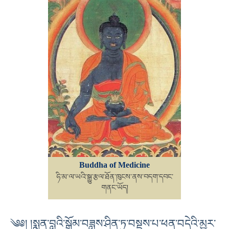
Buddha of Medicine
ཧི་མ་ལ་ཡའི་སྒྱུ་རྩལ་ཐོན་ཁུངས་ནས་བདག་དབང་
གནང་ཡོད།
༄༅། །སྨན་བླའི་སྒོམ་བཟླས་ཤིན་ཏུ་བསྡུས་པ་ཕན་བདེའི་མྱུར་