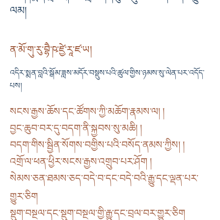
ལམ།
ན་མོ་གུ་རུ་བྷཻ་ཥ་ཛྱེ་རཱ་ཛ་ཡ།
འདིར་སྨན་བླའི་སྒོམ་ཟླས་མདོར་བསྡུས་པའི་ཚུལ་གྱིས་ཉམས་སུ་ལེན་པར་འདོད་
པས།
སངས་རྒྱས་ཆོས་དང་ཚོགས་ཀྱི་མཆོག་རྣམས་ལ། །
བྱང་ཆུབ་བར་དུ་བདག་ནི་སྐྱབས་སུ་མཆི། །
བདག་གིས་སྦྱིན་སོགས་བགྱིས་པའི་བསོད་ནམས་ཀྱིས། །
འགྲོ་ལ་ཕན་ཕྱིར་སངས་རྒྱས་འགྲུབ་པར་ཤོག །
སེམས་ཅན་ཐམས་ཅད་བདེ་བ་དང་བདེ་བའི་རྒྱུ་དང་ལྡན་པར་
གྱུར་ཅིག
སྡུག་བསྔལ་དང་སྡུག་བསྔལ་གྱི་རྒྱུ་དང་བྲལ་བར་གྱུར་ཅིག