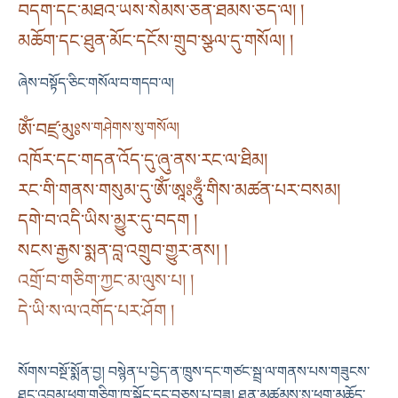
བདག་དང་མཐའ་ཡས་སེམས་ཅན་ཐམས་ཅད་ལ། །
མཆོག་དང་ཐུན་མོང་དངོས་གྲུབ་སྩལ་དུ་གསོལ། །
ཞེས་བསྟོད་ཅིང་གསོལ་བ་གདབ་ལ།
ཨོཾ་བཛྲ་མུཿ
ས་གཤེགས་སུ་གསོལ།
འཁོར་དང་གདན་འོད་དུ་ཞུ་ནས་རང་ལ་ཐིམ།
རང་གི་གནས་གསུམ་དུ་ཨོཾ་ཨཱཿཧཱུྃ་གིས་མཚན་པར་བསམ།
དགེ་བ་འདི་ཡིས་མྱུར་དུ་བདག །
སངས་རྒྱས་སྨན་བླ་འགྲུབ་གྱུར་ནས། །
འགྲོ་བ་གཅིག་ཀྱང་མ་ལུས་པ། །
དེ་ཡི་ས་ལ་འགོད་པར་ཤོག །
སོགས་བསྔོ་སྨོན་བྱ། བསྙེན་པ་བྱེད་ན་ཁྲུས་དང་གཙང་སྦྲ་ལ་གནས་པས་གཟུངས་
ཐུང་འབུམ་ཕྲག་གཅིག་ཁ་སྐོང་དང་བཅས་པ་བཟླ། ཐུན་མཚམས་སུ་ཕྱུག་མཆོད་