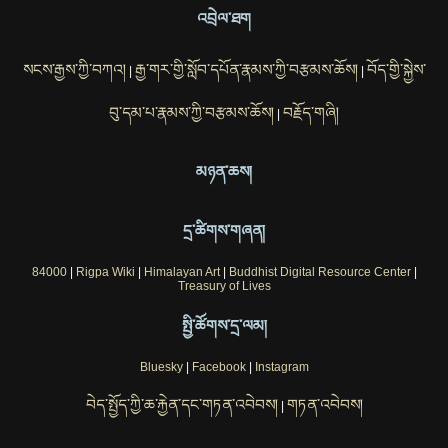
འབྲེལ་ཐག
སངས་རྒྱས་ཀྱི་བཀའ།
རྒྱ་གར་གྱི་སློབ་དཔོན་རྣམས་ཀྱི་བརྩམས་ཆོས།
བོད་གྱི་སྐྱེས་
|
|
བུ་དམ་པ་རྣམས་ཀྱི་བརྩམས་ཆོས།
བརྗོད་གཞི།
|
མཉན་ཆས།
དྲ་ཚིགས་གཞན།
84000
|
Rigpa Wiki
|
Himalayan Art
|
Buddhist Digital Resource Center
|
Treasury of Lives
སྤྱི་ཚོགས་དྲ་ལམ།
Bluesky
|
Facebook
|
Instagram
བེད་སྤྱོད་ཀྱི་ཆ་རྐྱེན་དང་གཏན་འབེབས།
གཏན་འབེབས།
|