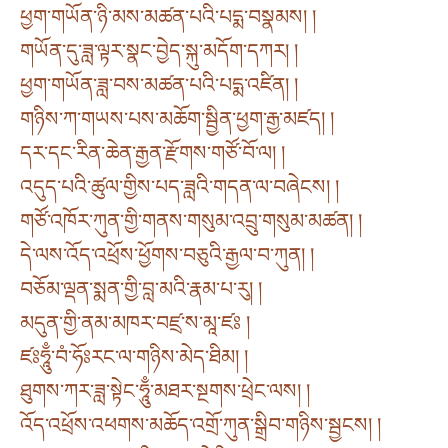
ཕྱག་གཡོན་ཉི་མས་མཚན་པའི་པདྨ་བསྣམས། །
གཡོན་དུ་ཟླ་ལྟར་སྣང་བྱེད་སྐུ་མདོག་དཀར། །
ཕྱག་གཡོན་ཟླ་བས་མཚན་པའི་པདྨ་འཛིན། །
གཉིས་ཀ་གཡས་པས་མཆོག་སྦྱིན་ཕྱག་རྒྱ་མཛད། །
དར་དང་རིན་ཆེན་རྒྱན་རྫོགས་གཙོ་བོ་ལ། །
འདུད་པའི་ཚུལ་གྱིས་པད་ཟླའི་གདན་ལ་བཞེངས། །
གཙོ་འཁོར་ཀུན་གྱི་གནས་གསུམ་འབྲུ་གསུམ་མཚན། །
དེ་ལས་འོད་འཕྲོས་ཕྱོགས་བཅུའི་རྒྱལ་བ་ཀུན། །
བཅོམ་ལྡན་སྨན་གྱི་བླ་མའི་རྣམ་པ་རུ། །
མདུན་གྱི་ནམ་མཁར་བཛྲ་ས་མཱ་ཛཿ །
ཛཿཧཱུྃ་བཾ་ཧོཿརང་ལ་གཉིས་མེད་ཐིམ། །
ཐུགས་ཀར་ཟླ་སྟེང་ཧཱུྃ་མཐར་སྔགས་ཕྲེང་ལས། །
འོད་འཕྲོས་འཕགས་མཆོད་འགྲོ་ཀུན་སྒྲིབ་གཉིས་སྦྱངས། །