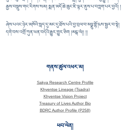
རྒྱས་བསྡུས་གང་རིགས་སམ། སྨན་མདོ་ཆེ་ཆུང་ཇི་ལྟར་ནུས་པ་བཀླག་པར་བྱའོ། །
ཞེས་པའང་ཉེར་མཁོའི་སླད་དུ་མང་དུ་ཐོས་པའི་བྱ་བྲལ་བ་མཉྫུ་གྷོ་ཥས་སྦྱར་བ་སྟེ།
དགེ་བས་འགྲོ་ཀུན་ཕན་བདེའི་རྒྱུར་གྱུར་ཅིག །མངྒ་ལཾ།། །།
གནས་ཚུལ་འཕར་མ།
Sakya Research Centre Profile
Khyentse Lineage (Tsadra)
Khyentse Vision Project
Treasury of Lives Author Bio
BDRC Author Profile (P258)
ཕབ་ལེན།