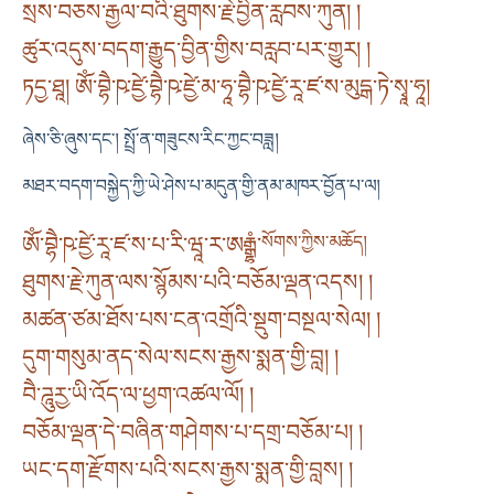
སྲས་བཅས་རྒྱལ་བའི་ཐུགས་རྗེ་བྱིན་རླབས་ཀུན། །
ཚུར་འདུས་བདག་རྒྱུད་བྱིན་གྱིས་བརླབ་པར་གྱུར། །
ཏདྱ་ཐཱ། ཨོཾ་བྷཻ་ཥ་ཛྱེ་བྷཻ་ཥ་ཛྱེ་མ་ཧཱ་བྷཻ་ཥ་ཛྱེ་རཱ་ཛ་ས་མུདྒ་ཏེ་སྭཱ་ཧཱ།
ཞེས་ཅི་ཞུས་དང་། སྤྲོ་ན་གཟུངས་རིང་ཀྱང་བཟླ།
མཐར་བདག་བསྐྱེད་ཀྱི་ཡེ་ཤེས་པ་མདུན་གྱི་ནམ་མཁར་བྱོན་པ་ལ།
ཨོཾ་བྷཻ་ཥ་ཛྱེ་རཱ་ཛ་ས་པ་རི་ཝཱ་ར་ཨརྒྷཾ་
སོགས་ཀྱིས་མཆོད།
ཐུགས་རྗེ་ཀུན་ལས་སྙོམས་པའི་བཅོམ་ལྡན་འདས། །
མཚན་ཙམ་ཐོས་པས་ངན་འགྲོའི་སྡུག་བསྔལ་སེལ། །
དུག་གསུམ་ནད་སེལ་སངས་རྒྱས་སྨན་གྱི་བླ། །
བཻ་ཌཱུརྱ་ཡི་འོད་ལ་ཕྱག་འཚལ་ལོ། །
བཅོམ་ལྡན་དེ་བཞིན་གཤེགས་པ་དགྲ་བཅོམ་པ། །
ཡང་དག་རྫོགས་པའི་སངས་རྒྱས་སྨན་གྱི་བླས། །