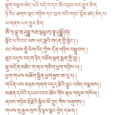
སྡུག་བསྔལ་མེད་པའི་བདེ་བ་དང་མི་འབྲལ་བར་གྱུར་ཅིག
ཉེ་རིང་ཆགས་སྡང་གཉིས་དང་བྲལ་བའི་བཏང་སྙོམ་ཚད་མེད་པ་
ལ་གནས་པར་གྱུར་ཅིག
ཨོཾ་སྭ་བྷུ་ཝ་ཤུདྡྷ་སརྦ་དྷརྨཱཿསྭ་བྷཱ་ཤུདྡྷོཉཧཾ།
སྟོང་པ་འི་ངང་ལས་པད་ཟླའི་གདན་གྱི་སྟེང་། །
རང་སེམས་ཧཱུྃ་ཡིག་འོད་ཀྱིས་དོན་གཉིས་བསྒྲུབས། །
ཚུར་འདུས་བདག་ཉིད་བཅོམ་ལྡན་སྨན་གྱི་བླ། །
སྐུ་མདོག་མཐིང་ག་ཞལ་གཅིག་ཕྱག་གཉིས་པ། །
ཕྱག་གཡས་མཆོག་སྦྱིན་ཕྱག་རྒྱས་ཨ་རུ་ར། །
གཡོན་པས་མཉམ་གཞག་བདུད་རྩིའི་ལྷུང་བཟེད་བསྣམས། །
མཚན་དཔེའི་དཔལ་འབར་ཆོས་གོས་རྣམ་གསུམ་གསོལ། །
ཞབས་གཉིས་རྡོ་རྗེའི་སྐྱིལ་མོ་ཀྲུང་གིས་བཞུགས། །
གཡས་སུ་རྒྱལ་སྲས་ཉི་ལྟར་སྣང་བྱེད་དམར། །