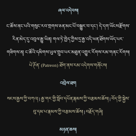
ཞལ་འདེབས།
ང་ཚོས་ནང་པའི་གསུང་རབ་གྲགས་ཅན་མང་པོ་བསྒྱུར་བ་དང་། དེ་དག་ཡོངས་རྫོགས་
རིན་མེད་དུ་འབུལ་རྒྱུ་ཡིན། གལ་ཏེ་ཁྱེད་ཀྱིས་དྲ་རྒྱ་འདི་ཕན་ཐོགས་ཡོད་པར་
གཟིགས་ན། ང་ཚོའི་དམིགས་ཡུལ་གྲུབ་པར་མཐུན་འགྱུར་རོགས་རམ་གནང་རོགས།
པེ་ཊོན་ (Patreon) ཐོག་ནས་རམ་འདེགས་གནོངས།
འབྲེལ་ཐག
སངས་རྒྱས་ཀྱི་བཀའ།
རྒྱ་གར་གྱི་སློབ་དཔོན་རྣམས་ཀྱི་བརྩམས་ཆོས།
བོད་གྱི་སྐྱེས་
|
|
བུ་དམ་པ་རྣམས་ཀྱི་བརྩམས་ཆོས།
བརྗོད་གཞི།
|
མཉན་ཆས།