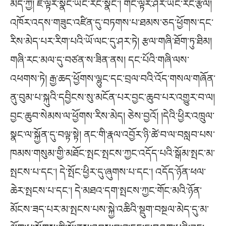
མེད་ཀྱི། ཇི་ལྟར་སྣང་ཡང་རང་སྣང་། གང་ལྟར་ཤར་ཡང་རང་རྩལ།
འཁོར་འདས་གཟུང་འཛིན་དུ་བཏགས་པ་ཐམས་ཅད་ཕྱོགས་དང་
རིས་མེད་པར་རིག་པའི་ཡོ་ལང་དུ་ཤར་ཏེ། རྩལ་གཞི་ཐོག་ཏུ་ཐིམ།
གཞི་རང་མལ་དུ་བཙན་ས་ཟིན་ནས། དང་པོའི་གཞི་ལས་
འཕགས་ཏེ། རྒྱ་ཆད་ཕྱོགས་ལྷུང་དང་བྲལ་བའི་འོད་གསལ་གཞོན་
ནུ་བུམ་པ་སྐུའི་དབྱིངས་སུ་མངོན་པར་བྱང་ཆུབ་པར་འགྱུར་བ་ལ།
བྱང་ཆུབ་སེམས་ལ་ཕྱོགས་རིས་མེད། ཅེས་བྱའོ། །དེའི་ཕྱིར་འཁྲུལ་
སྣང་ལ་སྐྱོན་དུ་བལྟ་སྟེ། ནང་གི་རྣལ་འབྱོར་ཉི་ཚེ་བ་ལ་བསླབ་པས་
ཁམས་གསུམ་གྱི་མཐོང་སྤང་སྤངས་ཀྱང་འདོད་པའི་སྒོམ་སྤང་མ་
སྤངས་པ་དང་། དེ་སྤོང་ཕྱིར་དུ་ཞུགས་པ་དང་། འདོད་ཉོན་ཕལ་
ཆེར་སྤངས་པ་དང་། དེ་མཐའ་དག་སྤངས་ཀྱང་གོང་མའི་ཉོན་
མོངས་ཟད་པར་མ་སྤངས་པས་སྐྱེ་འཆིའི་སྡུག་བསྔལ་མེད་དུ་མ་