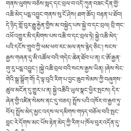
གནས་ལུགས་བཅོས་སླད་དང་བྲལ་བ་འདི་ཀུན་བཟང་དོན་གྱི་
འཆི་མེད་པདྨ་འབྱུང་གནས་སུ་ངོ་ཤེས། ཐག་ཆོད། བརྟན་པ་ཐོབ།
དེ་ཉིད་གློ་བུར་རྒྱུ་རྐྱེན་གྱིས་མ་བསྐྱེད་པས་སྐྱེ་བ་དང་བྲལ། བྲི་གང་
འཕོ་འགྱུར་མི་དམིགས་པས་འཆི་བ་དང་བྲལ་ཏེ། སྐྱེ་འཆི་མེད་
པའི་དངོས་གྲུབ་ཀྱི་ཕམ་ཕབ་རང་མལ་ནས་རྙེད་ཅིང་། སངས་
རྒྱས་གཞན་དུ་མི་འཚོལ་བའི་གདེང་ཆེན་ཐོབ་པ་ན། ང་ཨོ་རྒྱན་
གུ་རུ་པདྨ་འབྱུང་། །སྐྱེ་འཆི་བྲལ་བའི་སངས་རྒྱས་ཡིན། །ཞེས་སེང་
གེའི་སྒྲ་སྒྲོག་གོ། དེ་ལྟ་བུའི་རིག་པ་བྱང་ཆུབ་སེམས་ཀྱི་བཞུགས་
ཚུལ་མངོན་དུ་གྱུར་པ་ན། སྐྱེ་འཆིའི་ཡུལ་སྣང་ཕྱིར་སྤངས། དེར་
ཞེན་གྱི་འཛིན་སེམས་ནང་དུ་བཅད། སྤྲོས་པའི་འཁོར་བ་རྒྱབ་ཏུ་
བོར། སྤྲོས་མེད་མྱང་འདས་ལ་དམིགས་གཏད་བཅོལ་བའི་སྤང་
བླང་རེ་དོགས་མང་པོས་རྟེན་མེད་ཀྱི་རིག་པ་ཁོལ་བུར་འདོན་དུ་