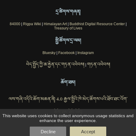
དྲ་ཚིགས་གཞན།
84000
|
Rigpa Wiki
|
Himalayan Art
|
Buddhist Digital Resource Center
|
Treasury of Lives
སྤྱི་ཚོགས་དྲ་ལམ།
Bluesky
|
Facebook
|
Instagram
བེད་སྤྱོད་ཀྱི་ཆ་རྐྱེན་དང་གཏན་འབེབས།
གཏན་འབེབས།
|
ཆོག་ཐམ།
ལས་གཞི་འདིའི་ཆོག་མཆན་ནི། 4.0 རྒྱལ་སྤྱིའི་ཁེ་མེད་ཚོགས་པའི་ཐོབ་ཐང་འོག་
ཆོག་ཐམ་ཐོབ་ཡོད།
This website uses cookies to collect anonymous usage statistics and
enhance the user experience.
ISSN 2753-4812
Decline
Accept