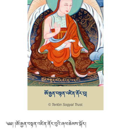
ཨོ་རྒྱན་བསྟན་འཛིན་ནོར་བུ།
© Tertön Sogyal Trust.
༄༅། །ཨོ་རྒྱན་བསྟན་འཛིན་ནོར་བུའི་ཞལ་ཆེམས་སྐོར།