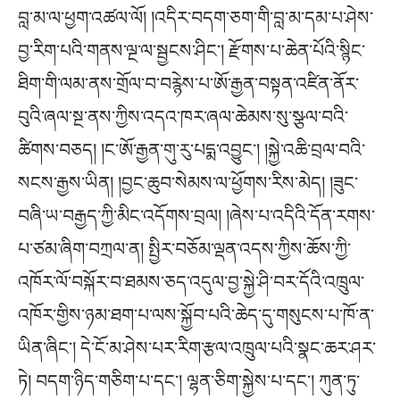
བླ་མ་ལ་ཕྱག་འཚལ་ལོ། །འདིར་བདག་ཅག་གི་བླ་མ་དམ་པ་ཤེས་
བྱ་རིག་པའི་གནས་ལྔ་ལ་སྦྱངས་ཤིང་། རྫོགས་པ་ཆེན་པོའི་སྙིང་
ཐིག་གི་ལམ་ནས་གྲོལ་བ་བརྙེས་པ་ཨོ་རྒྱན་བསྟན་འཛིན་ནོར་
བུའི་ཞལ་སྔ་ནས་ཀྱིས་འདའ་ཁར་ཞལ་ཆེམས་སུ་སྩལ་བའི་
ཚིགས་བཅད། །ང་ཨོ་རྒྱན་གུ་རུ་པདྨ་འབྱུང་། །སྐྱེ་འཆི་བྲལ་བའི་
སངས་རྒྱས་ཡིན། །བྱང་ཆུབ་སེམས་ལ་ཕྱོགས་རིས་མེད། །ཟུང་
བཞི་ཡ་བརྒྱད་ཀྱི་མིང་འདོགས་བྲལ། །ཞེས་པ་འདིའི་དོན་རགས་
པ་ཙམ་ཞིག་བཀྲལ་ན། སྤྱིར་བཅོམ་ལྡན་འདས་ཀྱིས་ཆོས་ཀྱི་
འཁོར་ལོ་བསྐོར་བ་ཐམས་ཅད་འདུལ་བྱ་སྐྱེ་ཤི་བར་དོའི་འཁྲུལ་
འཁོར་གྱིས་ཉམ་ཐག་པ་ལས་སྐྱོབ་པའི་ཆེད་དུ་གསུངས་པ་ཁོ་ན་
ཡིན་ཞིང་། དེ་ངོ་མ་ཤེས་པར་རིག་རྩལ་འཁྲུལ་པའི་སྣང་ཆར་ཤར་
ཏེ། བདག་ཉིད་གཅིག་པ་དང་། ལྷན་ཅིག་སྐྱེས་པ་དང་། ཀུན་ཏུ་