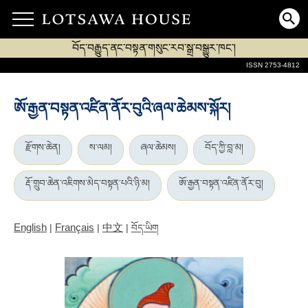
བོད་བརྒྱུད་ནང་བསྟན་གསུང་རབ་སྒྲ་བསྒྱུར་ཁང་།
ISSN 2753-4812
ཨོ་རྒྱན་བསྟན་འཛིན་ནོར་བུའི་ཞལ་ཆེམས་སྐོར།
རྫོགས་ཆེན།
ས་ལམ།
ཞལ་ཆེམས།
བོད་ཀྱི་བླ་མ།
རྡོ་གྲུབ་ཆེན་འཇིགས་མེད་བསྟན་པའི་ཉི་མ།
ཨོ་རྒྱན་བསྟན་འཛིན་ནོར་བུ།
English
Français
中文
|
|
|
བོད་ཡིག