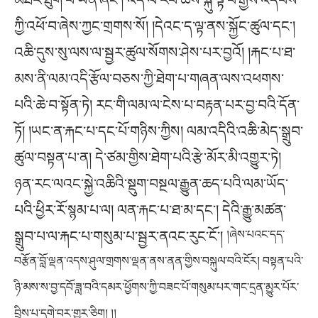
ཀྱི་འཕོ་བ་ཞེས་ཀྱང་གྲགས་སོ། །དེའང་ད་ལྟ་ནས་སྐྱོང་ཚུལ་དང་།
འཆི་དུས་སུ་ལས་ལ་སྦྱར་ཚུལ་སོགས་ཤེས་པར་བྱའོ། །རྐང་པ་ཐ་
མས་ནི་ལམ་འདི་རྩོལ་བཅས་ཀྱི་ཐེག་པ་གཞན་ལས་འཕགས་
པའི་ཆེ་བ་སྟོན་ཏེ། རང་གི་ལམ་ལ་ངེས་པ་བརྟན་པར་བྱ་བའི་དོན་
ཏོ། །ཡང་ན་རྐང་པ་དང་པོ་གཉིས་ཀྱིས། ལམ་འདིའི་འཆི་མེད་སྒྲུབ་
ཚུལ་བསྟན་པ་ན། དེ་ཙམ་གྱིས་ཐེག་པའི་རྩེ་མོར་མི་འགྱུར་ཏེ།
ཉན་རང་ལའང་སྐྱེ་འཆིའི་སྡུག་བསྔལ་རྒྱུན་ཆད་པའི་ལམ་ཡོད་
པའི་ཕྱིར་རོ་སྙམ་པ་ལ། ལན་རྐང་པ་ཐ་མ་དང་། དེའི་རྒྱུ་མཚན་
སྒྲུབ་པ་ལ་རྐང་པ་གསུམ་པ་སྦྱར་ནའང་རུང་ངོ་།
།ཞེས་པའང་དད་
བརྩོན་བློ་ལྡན་འདས་ཤུལ་གྲགས་ལྡན་ནས་ནན་གྱིས་བསྐུལ་བའི་ངོར། བསྟན་པའི་
ཉི་མས་ས་བྱ་དབོ་ཟླ་བའི་དམར་ཕྱོགས་ཀྱི་བཟང་པོ་གསུམ་པར་གང་དྲན་མྱུར་པོར་
བྲིས་པ་དགེ་བར་གྱུར་ཅིག། །།