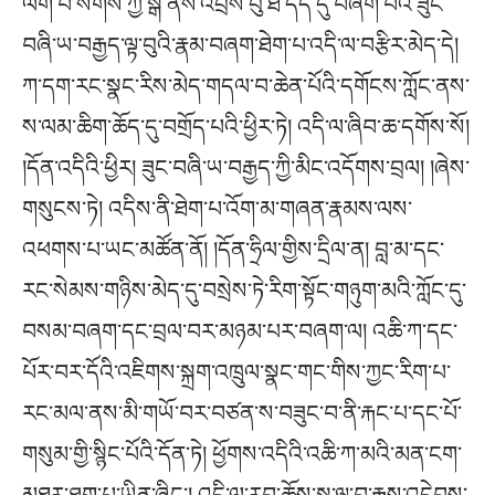
ལོག་པ་སོགས་ཀྱི་སྒོ་ནས་འབྲས་བུ་ཐ་དད་དུ་བཞག་པའི་ཟུང་
བཞི་ཡ་བརྒྱད་ལྟ་བུའི་རྣམ་བཞག་ཐེག་པ་འདི་ལ་བརྩིར་མེད་དེ།
ཀ་དག་རང་སྣང་རིས་མེད་གདལ་བ་ཆེན་པོའི་དགོངས་ཀློང་ནས་
ས་ལམ་ཆིག་ཆོད་དུ་བགྲོད་པའི་ཕྱིར་ཏེ། འདི་ལ་ཞིབ་ཆ་དགོས་སོ།
།དོན་འདིའི་ཕྱིར། ཟུང་བཞི་ཡ་བརྒྱད་ཀྱི་མིང་འདོགས་བྲལ། །ཞེས་
གསུངས་ཏེ། འདིས་ནི་ཐེག་པ་འོག་མ་གཞན་རྣམས་ལས་
འཕགས་པ་ཡང་མཚོན་ནོ། །དོན་ཧྲིལ་གྱིས་དྲིལ་ན། བླ་མ་དང་
རང་སེམས་གཉིས་མེད་དུ་བསྲེས་ཏེ་རིག་སྟོང་གཉུག་མའི་ཀློང་དུ་
བསམ་བཞག་དང་བྲལ་བར་མཉམ་པར་བཞག་ལ། འཆི་ཀ་དང་
པོར་བར་དོའི་འཇིགས་སྐྲག་འཁྲུལ་སྣང་གང་གིས་ཀྱང་རིག་པ་
རང་མལ་ནས་མི་གཡོ་བར་བཙན་ས་བཟུང་བ་ནི་རྐང་པ་དང་པོ་
གསུམ་གྱི་སྙིང་པོའི་དོན་ཏེ། ཕྱོགས་འདིའི་འཆི་ཀ་མའི་མན་ངག་
མཐར་ཐུག་པ་ཡིན་ཞིང་། འདི་ལ་རབ་ཆོས་སྐུ་ལྟ་བ་རྒྱས་འདེབས་