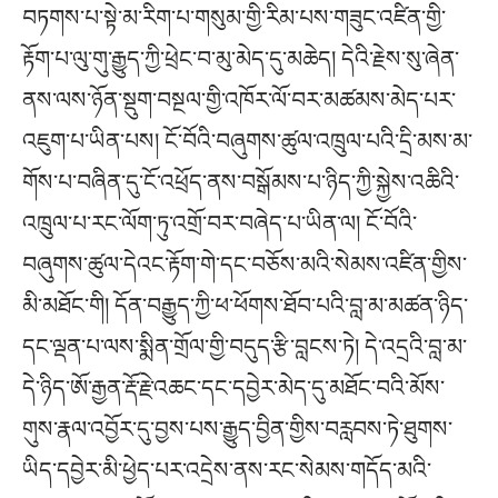
བཏགས་པ་སྟེ་མ་རིག་པ་གསུམ་གྱི་རིམ་པས་གཟུང་འཛིན་གྱི་
རྟོག་པ་ལུ་གུ་རྒྱུད་ཀྱི་ཕྲེང་བ་མུ་མེད་དུ་མཆེད། དེའི་རྗེས་སུ་ཞེན་
ནས་ལས་ཉོན་སྡུག་བསྔལ་གྱི་འཁོར་ལོ་བར་མཚམས་མེད་པར་
འཇུག་པ་ཡིན་པས། ངོ་བོའི་བཞུགས་ཚུལ་འཁྲུལ་པའི་དྲི་མས་མ་
གོས་པ་བཞིན་དུ་ངོ་འཕྲོད་ནས་བསྒོམས་པ་ཉིད་ཀྱི་སྐྱེས་འཆིའི་
འཁྲུལ་པ་རང་ལོག་ཏུ་འགྲོ་བར་བཞེད་པ་ཡིན་ལ། ངོ་བོའི་
བཞུགས་ཚུལ་དེའང་རྟོག་གེ་དང་བཅོས་མའི་སེམས་འཛིན་གྱིས་
མི་མཐོང་གི། དོན་བརྒྱུད་ཀྱི་ཕ་ཕོགས་ཐོབ་པའི་བླ་མ་མཚན་ཉིད་
དང་ལྡན་པ་ལས་སྨིན་གྲོལ་གྱི་བདུད་རྩི་བླངས་ཏེ། དེ་འདྲའི་བླ་མ་
དེ་ཉིད་ཨོ་རྒྱན་རྡོ་རྗེ་འཆང་དང་དབྱེར་མེད་དུ་མཐོང་བའི་མོས་
གུས་རྣལ་འབྱོར་དུ་བྱས་པས་རྒྱུད་བྱིན་གྱིས་བརླབས་ཏེ་ཐུགས་
ཡིད་དབྱེར་མི་ཕྱེད་པར་འདྲེས་ནས་རང་སེམས་གདོད་མའི་