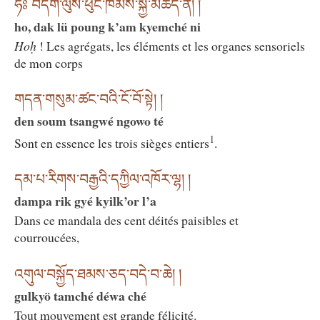
ཧོཿ བདག་ལུས་ཕུང་ཁམས་སྐྱེ་མཆེད་ནི། །
ho, dak lü poung k’am kyemché ni
Hoḥ
! Les agrégats, les éléments et les organes sensoriels
de mon corps
གདན་གསུམ་ཚང་བའི་ངོ་བོ་སྟེ། །
den soum tsangwé ngowo té
1
Sont en essence les trois sièges entiers
.
དམ་པ་རིགས་བརྒྱའི་དཀྱིལ་འཁོར་ལྷ། །
dampa rik gyé kyilk’or l’a
Dans ce mandala des cent déités paisibles et
courroucées,
འགུལ་བསྐྱོད་ཐམས་ཅད་བདེ་བ་ཆེ། །
gulkyö tamché déwa ché
Tout mouvement est grande félicité.