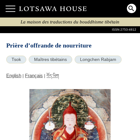
La maison des traductions du bouddhisme tibétain
ISSN 2753-4812
Prière d’offrande de nourriture
Tsok
Maîtres tibétains
Longchen Rabjam
English
Français
|
|
བོད་ཡིག