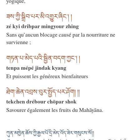
yogique,
ཟས་ཀྱི་སྒྲིབ་པར་མི་འགྱུར་ཞིང༌། །
zé kyi dribpar mingyour zhing
Sans qu’aucun blocage causé par la nourriture ne
survienne ;
གཏན་པ་མེད་པའི་སྦྱིན་བདག་ཀྱང༌། །
tenpa mépé jindak kyang
Et puissent les généreux bienfaiteurs
ཐེག་ཆེན་འབྲས་བུར་སྤྱོད་པར་ཤོག། །།
tekchen drébour chöpar shok
Savourer également les fruits du Mahāyāna.
ཀུན་མཁྱེན་ཆོས་ཀྱི་རྒྱལ་པོ་དྲི་མེད་འོད་ཟེར་གསུངས་སོ།།