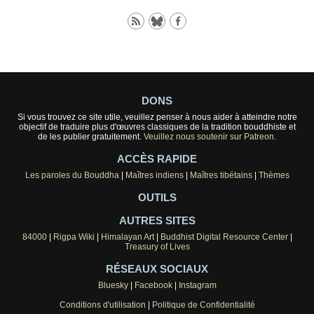
DONS
Si vous trouvez ce site utile, veuillez penser à nous aider à atteindre notre
objectif de traduire plus d'œuvres classiques de la tradition bouddhiste et
de les publier gratuitement.
Veuillez nous soutenir sur Patreon.
ACCÈS RAPIDE
Les paroles du Bouddha
|
Maîtres indiens
|
Maîtres tibétains
|
Thèmes
OUTILS
AUTRES SITES
84000
|
Rigpa Wiki
|
Himalayan Art
|
Buddhist Digital Resource Center
|
Treasury of Lives
RÉSEAUX SOCIAUX
Bluesky
|
Facebook
|
Instagram
Conditions d'utilisation
|
Politique de Confidentialité