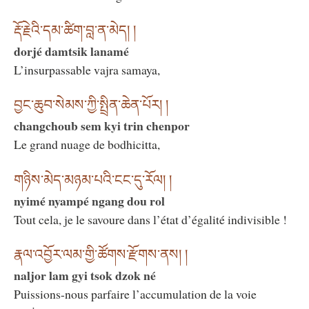
རྡོ་རྗེའི་དམ་ཚིག་བླ་ན་མེད། །
dorjé damtsik lanamé
L’insurpassable vajra samaya,
བྱང་ཆུབ་སེམས་ཀྱི་སྤྲིན་ཆེན་པོར། །
changchoub sem kyi trin chenpor
Le grand nuage de bodhicitta,
གཉིས་མེད་མཉམ་པའི་ངང་དུ་རོལ། །
nyimé nyampé ngang dou rol
Tout cela, je le savoure dans l’état d’égalité indivisible !
རྣལ་འབྱོར་ལམ་གྱི་ཚོགས་རྫོགས་ནས། །
naljor lam gyi tsok dzok né
Puissions-nous parfaire l’accumulation de la voie