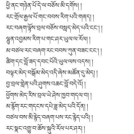
ཕྱི་ནང་གཉེན་པོ་དེ་ལ་བཅོས་མི་དགོས། །
རང་གྲོལ་རྒྱལ་པོ་གང་བབས་རིག་པའི་གནད། །
རང་བཞག་ལྟོས་བྲལ་བཅོས་བསླད་མེད་པའི་ངང༌། །
ལྷུན་འབྱམས་རིག་པ་གང་ཤར་ཡུལ་ལ་རོལ། །
མ་བཙལ་རང་བཞག་རང་བབས་ཀུན་བཟང་ངང༌། །
ཚིག་དང་བློ་ཟད་དབང་པོའི་ཡུལ་ལས་འདས། །
བལྟར་མེད་བསྒོམ་མེད་འདི་ཞེས་མཚོན་དུ་མེད། །
བྱ་བྲལ་གླེན་པའི་ཤུགས་འཆང་བློ་བདེ་འོ། །
ཕྱོགས་མེད་རིས་བྲལ་ཡེ་ཤེས་ཁྱབ་གདལ་བ། །
མ་རྙོག་རང་གདངས་དཔེ་ཟླ་མེད་པའི་དོན། །
བཙལ་བས་མི་རྙེད་བཞག་པས་རང་རྙེད་པའི། །
རང་སྣང་འགྱུ་བ་ཆོས་སྐུའི་རོལ་པར་ཤར། །