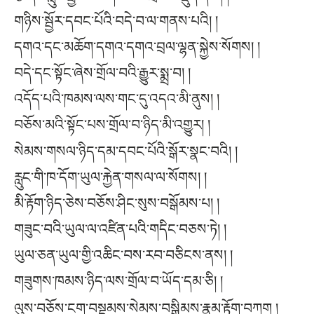
གཉིས་སྦྱོར་དབང་པོའི་བདེ་བ་ལ་གནས་པའི། །
དགའ་དང་མཆོག་དགའ་དགའ་བྲལ་ལྷན་སྐྱེས་སོགས། །
བདེ་དང་སྟོང་ཞེས་གྲོལ་བའི་རྒྱུར་སྨྲ་བ། །
འདོད་པའི་ཁམས་ལས་གང་དུ་འདའ་མི་ནུས། །
བཅོས་མའི་སྟོང་པས་གྲོལ་བ་ཉིད་མི་འགྱུར། །
སེམས་གསལ་ཉིད་དམ་དབང་པོའི་སྒོར་སྣང་བའི། །
རླུང་གི་ཁ་དོག་ཡུལ་རྐྱེན་གསལ་ལ་སོགས། །
མི་རྟོག་ཉིད་ཅེས་བཅོས་ཤིང་སུས་བསྒོམས་པ། །
གཟུང་བའི་ཡུལ་ལ་འཛིན་པའི་གདིང་བཅས་ཏེ། །
ཡུལ་ཅན་ཡུལ་གྱི་འཆིང་བས་རབ་བཅིངས་ནས། །
གཟུགས་ཁམས་ཉིད་ལས་གྲོལ་བ་ཡོད་དམ་ཅི། །
ལུས་བཅོས་ངག་བསྡམས་སེམས་བསྒྲིམས་རྣམ་རྟོག་བཀག །