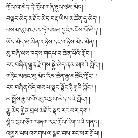
གྲོལ་བ་མེད་དེ་གྲོལ་གཞི་རྡུལ་ཙམ་མེད། །
བལྟར་མེད་མཐོང་མེད་བརྡ་ཡིས་མཚོན་དུ་མེད། །
བསམ་ཡུལ་འདས་ཏེ་བསམ་བྱའི་དངོས་པོ་མེད། །
ཡོད་མེད་མ་ཡིན་གཉིས་དང་གཉིས་མེད་མིན། །
མུ་བཞི་ལས་འདས་གདལ་བ་ཆེན་པོའི་ཀློང༌། །
རང་བཞིན་ལྷུན་རྫོགས་སྐྱེ་མེད་ནམ་མཁའི་ཀློང༌། །
གཏིང་མཐའ་མུ་མེད་རིན་ཆེན་རྒྱ་མཚོའི་ཀློང༌། །
རང་བཞིན་འོད་གསལ་སྣང་སྟོང་ཉི་ཟླའི་ཀློང༌། །
མ་སྤྲོས་རྒྱལ་པོ་འདུ་འབྲལ་མེད་པའི་ཀློང༌། །
རྒྱུ་མེད་རྐྱེན་བྲལ་མཐོང་སྣང་རང་སར་དག །
སྒྲིབ་བྲལ་ཅོག་བཞག་རང་གྲོལ་རིག་པའི་གནད། །
འགྱུས་པས་འགགས་ལ་སྣང་བས་རང་སར་གྲོལ། །