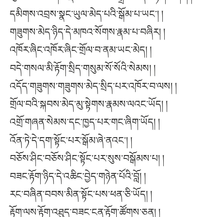
དམིགས་འབྲས་སྣང་ཡུལ་མེད་པའི་སྒོམ་པ་ཡང༌། །
གཟུགས་མེད་ཉིད་དེ་མཁའ་སོགས་རྣམ་པ་བཞིར། །
འཁོར་ཞིང་འཁོར་ཞིང་གྲོལ་བ་ནམ་ཡང་མེད། །
བདེ་གསལ་མི་རྟོག་སྲིད་གསུམ་སོ་སོའི་སེམས། །
འདོད་གཟུགས་གཟུགས་མེད་སྲིད་པར་འཁོར་བ་ལས། །
གྲོལ་བའི་སྐབས་མེད་མུ་སྟེགས་རྣམས་ལའང་ཡོད། །
འགྲོ་གཞན་སེམས་དང་ཁྱད་པར་གང་ཞིག་ཡོད། །
འོན་ཏེ་དེ་དག་སྟོང་པར་སྒོམ་ཞེ་ནའང༌། །
བཅོས་ཤིང་བཅོས་ཤིང་སྟོང་པར་སུས་བསྒོམས་པ། །
བཟང་རྟོག་ཉིད་དེ་འཆིང་བྱེད་གཉེན་པོའི་བློ། །
རང་བཞིན་བབས་མིན་སྟོང་པས་ཕན་ཅི་ཡོད། །
རྟོག་ལས་རྟོག་འཐུད་བཟང་ངན་རྟོག་ཚོགས་ཅན། །