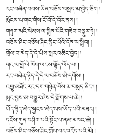
རང་བཞིན་བབས་ཡིན་བཅོས་བསླད་མ་བྱེད་ཅིག །
རྨོངས་པ་གང་གིས་ངོ་བོ་དེ་བོར་ནས། །
གཉུག་མའི་སེམས་ལ་སྒྲིན་པོའི་གཟེབ་བསྐུར་ཏེ། །
བཅོས་ཤིང་བཅོས་ཤིང་སྙིང་པོའི་དོན་ལ་སྒྲིབ། །
གྲོལ་བ་མེད་དེ་དེ་ཡིས་སླར་འཆིང་བྱེད། །
གང་ལ་བློ་ཡི་ཁོག་ཡངས་ལྷོད་ཡོད་པ། །
རང་བཞིན་ཉིད་དེ་དེ་ལ་བཅོས་མི་དགོས། །
འགྱུ་མཐོང་རང་དག་གཉེན་པོས་མ་བསླད་ཅིང༌། །
སྤང་བྱས་མ་བསྒྱུར་ཤེས་དེ་རྫོགས་པ་ཆེ། །
ཡོད་ཉིད་མེད་སྦྱངས་མེད་ལས་ཡོད་པའི་མཐར། །
དངོས་ཀུན་བཤིག་པའི་སྟོང་པ་ནམ་མཁའ་ཆེ། །
བཅོས་ཤིང་བཅོས་ཤིང་གྲོལ་བར་འདོད་པའི་མི། །