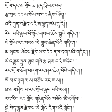
གྲོལ་དང་མ་གྲོལ་ཐ་སྙད་རྨི་ལམ་འདྲ། །
རྩ་བྲལ་ངང་ལ་གོལ་བ་གང་ཞིག་ཡོད། །
འདི་ཀུན་བརྗོད་པའི་ཐ་སྙད་ཙམ་དུ་འོ། །
རིག་པའི་རྒྱལ་པོ་སྟོང་གསལ་ཆོས་སྐུའི་གདིང་། །
ཡེ་གྲོལ་རང་བབས་ཡེ་གྲུབ་ཆེན་པོའི་གདིང༌། །
མ་སྤངས་ཡོངས་རྫོགས་གདོད་ནས་དག་པའི་གདིང་། །
མི་འགྱུར་ལྷུན་གྲུབ་གཞི་རྩ་བྲལ་བའི་གདིང༌། །
རང་གྲོལ་ཅོག་བཞག་རང་ཤར་ཆེན་པོའི་གདིང༌། །
སོ་མ་གཉུག་མ་མ་བཅོས་རང་ག་མ། །
ཐ་མལ་ཤེས་པ་རང་གྲོལ་རྒྱལ་བའི་ལམ། །
རང་རིག་རང་གྲོལ་གཉེན་པོས་བཅོས་མི་དགོས། །
སྐྱེ་མེད་ལྷུན་རྫོགས་ཡེ་གྲོལ་རིག་པའི་ཀློང༌། །