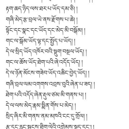
རྟག་ཆད་ཉིད་ལས་ཐར་པ་ཡོད་དམ་ཅི། །
གཞི་མེད་རྩ་བྲལ་ཡེ་ནས་རྫོགས་པ་ཆེ། །
སྟོང་དང་སྣང་དང་ཡོད་དང་མེད་མི་བསྒོམ། །
གང་ལ་སྒོམ་ཡོད་ལྟ་དང་སྤྱོད་པ་ཡོད། །
དེ་ལ་སྲིད་ཡོད་འཁོར་བའི་སྡུག་བསྔལ་ཡོད། །
གང་ལ་ཆོས་ཡོད་ཐེག་པའི་ཞེ་འདོད་ཡོད། །
དེ་ལ་ཉོན་མོངས་གཟེབ་ཡོད་འཆིང་བྱེད་ཡོད། །
གཞི་བྲལ་ལམ་འགགས་འབྲས་བུའི་ཞེན་པ་ཟད། །
ཐེག་པའི་འདོད་ཞེན་རྡུལ་ཙམ་མི་གནས་པ། །
དེ་ལ་ལས་མེད་རྣམ་སྨིན་གོས་པ་མེད། །
སྲིད་ཞིར་མི་གནས་ནམ་མཁའི་ངང་དུ་གྲོལ། །
རྩ་དང་རླུང་སྦྱངས་ཐིག་ལེའི་འགྲེམས་སྡུད་དང༌། །