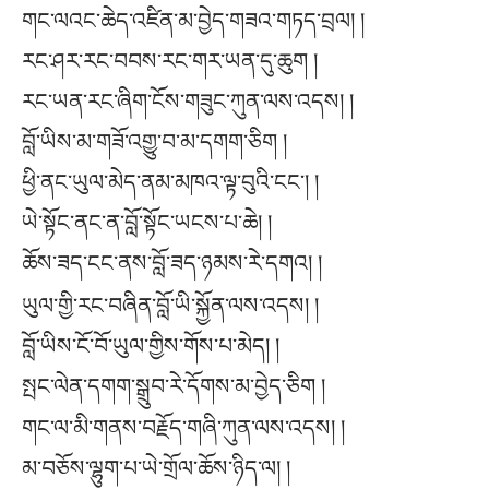
གང་ལའང་ཆེད་འཛིན་མ་བྱེད་གཟའ་གཏད་བྲལ། །
རང་ཤར་རང་བབས་རང་གར་ཡན་དུ་ཆུག །
རང་ཡན་རང་ཞིག་ངོས་གཟུང་ཀུན་ལས་འདས། །
བློ་ཡིས་མ་གཟོ་འགྱུ་བ་མ་དགག་ཅིག །
ཕྱི་ནང་ཡུལ་མེད་ནམ་མཁའ་ལྟ་བུའི་ངང༌། །
ཡེ་སྟོང་ནང་ན་བློ་སྟོང་ཡངས་པ་ཆེ། །
ཆོས་ཟད་ངང་ནས་བློ་ཟད་ཉམས་རེ་དགའ། །
ཡུལ་གྱི་རང་བཞིན་བློ་ཡི་སྐྱོན་ལས་འདས། །
བློ་ཡིས་ངོ་བོ་ཡུལ་གྱིས་གོས་པ་མེད། །
སྤང་ལེན་དགག་སྒྲུབ་རེ་དོགས་མ་བྱེད་ཅིག །
གང་ལ་མི་གནས་བརྗོད་གཞི་ཀུན་ལས་འདས། །
མ་བཅོས་ལྷུག་པ་ཡེ་གྲོལ་ཆོས་ཉིད་ལ། །