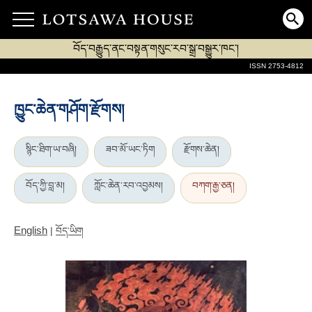
བོད་བརྒྱུད་ནང་བསྟན་གསུང་རབ་སྒྲ་བསྒྱུར་ཁང་།
ISSN 2753-4812
ཁྱུང་ཆེན་གཤོག་རྫོགས།
སྙིང་ཐིག་ཡ་བཞི།
ཟབ་མོ་ཡང་ཏིག
རྫོགས་ཆེན།
བོད་ཀྱི་བླ་མ།
ཀློང་ཆེན་རབ་འབྱམས།
བཀག་རྒྱ་ཅན།
English
|
བོད་ཡིག