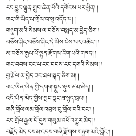
རང་བྱུང་ལྷུན་གྲུབ་ཆེན་པོའི་དགོངས་པར་ཕྱིན། །
གང་གི་ཡིད་ལ་གྲོལ་བ་སུ་འདོད་པ། །
གཉུག་མའི་སེམས་ལ་བཅོས་བསླད་མ་བྱེད་ཅིག །
བཅོས་ཤིང་བཅོས་ཤིང་དེ་ཡིས་ངེས་པར་འཆིང༌། །
མ་བཅོས་རྒྱལ་པོ་ལྷུན་རྫོགས་རིག་པའི་གནད། །
གང་བབས་ངང་ལ་རང་བབས་རང་དགའི་སེམས། །
བྱ་རྩོལ་མ་བྱེད་ཟང་ཐལ་སྐད་ཅིག་མ། །
གང་ཡིན་ཡིན་གྱི་དགག་སྒྲུབ་རྡུལ་ཙམ་མེད། །
འདི་ཡིན་མེད་གྱིས་སྤང་བླང་ཐ་སྙད་བྲལ། །
གཞི་གྲོལ་ལམ་གྲོལ་འབྲས་བུ་གྲོལ་བའི་ངང༌། །
རང་གྲོལ་རྒྱལ་པོ་དུས་གསུམ་འཕོ་འགྱུར་མེད། །
བརྗོད་མེད་བསམ་འདས་གཞི་རྫོགས་གཉུག་མའི་ཀློང༌། །