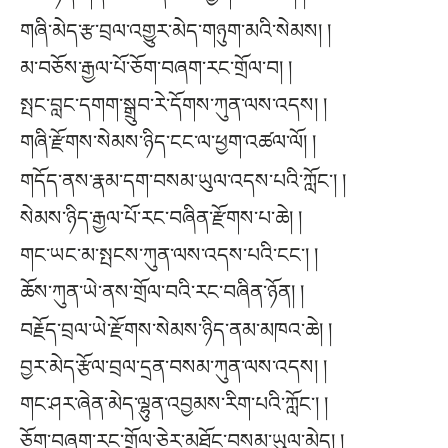
གཞི་མེད་རྩ་བྲལ་འགྱུར་མེད་གཉུག་མའི་སེམས། །
མ་བཅོས་རྒྱལ་པོ་ཅོག་བཞག་རང་གྲོལ་བ། །
སྤང་བླང་དགག་སྒྲུབ་རེ་དོགས་ཀུན་ལས་འདས། །
གཞི་རྫོགས་སེམས་ཉིད་ངང་ལ་ཕྱག་འཚལ་ལོ། །
གདོད་ནས་རྣམ་དག་བསམ་ཡུལ་འདས་པའི་ཀློང༌། །
སེམས་ཉིད་རྒྱལ་པོ་རང་བཞིན་རྫོགས་པ་ཆེ། །
གང་ཡང་མ་སྤངས་ཀུན་ལས་འདས་པའི་ངང༌། །
ཆོས་ཀུན་ཡེ་ནས་གྲོལ་བའི་རང་བཞིན་ཉོན། །
བརྗོད་བྲལ་ཡེ་རྫོགས་སེམས་ཉིད་ནམ་མཁའ་ཆེ། །
བྱར་མེད་རྩོལ་བྲལ་དྲན་བསམ་ཀུན་ལས་འདས། །
གང་ཤར་ཞེན་མེད་ལྷུན་འབྱམས་རིག་པའི་ཀློང༌། །
ཅོག་བཞག་རང་གྲོལ་ཅེར་མཐོང་བསམ་ཡུལ་མེད། །