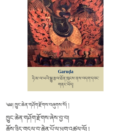
Garuḍa
ཧི་མ་ལ་ཡའི་སྒྱུ་རྩལ་ཐོན་ཁུངས་ནས་བདག་དབང་
གནང་ཡོད།
༄༅། ཁྱུང་ཆེན་གཤོག་རྫོགས་བཞུགས་སོ། །
ཁྱུང་ཆེན་གཤོག་རྫོགས་ཞེས་བྱ་བ།
ཆོས་ཉིད་གདལ་བ་ཆེན་པོ་ལ་ཕྱག་འཚལ་ལོ། །