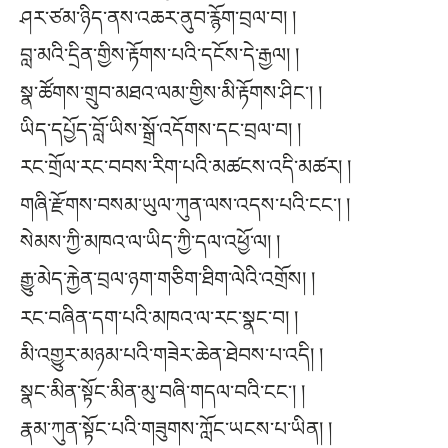
ཤར་ཙམ་ཉིད་ནས་འཆར་ནུབ་རྙོག་བྲལ་བ། །
བླ་མའི་དྲིན་གྱིས་རྟོགས་པའི་དངོས་དེ་རྒྱལ། །
སྣ་ཚོགས་གྲུབ་མཐའ་ལམ་གྱིས་མི་རྟོགས་ཤིང༌། །
ཡིད་དཔྱོད་བློ་ཡིས་སྒྲོ་འདོགས་དང་བྲལ་བ། །
རང་གྲོལ་རང་བབས་རིག་པའི་མཚངས་འདི་མཚར། །
གཞི་རྫོགས་བསམ་ཡུལ་ཀུན་ལས་འདས་པའི་ངང༌། །
སེམས་ཀྱི་མཁའ་ལ་ཡིད་ཀྱི་དལ་འཕྱོ་ལ། །
རྒྱུ་མེད་རྐྱེན་བྲལ་ཉག་གཅིག་ཐིག་ལེའི་འགྲོས། །
རང་བཞིན་དག་པའི་མཁའ་ལ་རང་སྣང་བ། །
མི་འགྱུར་མཉམ་པའི་གཟེར་ཆེན་ཐེབས་པ་འདི། །
སྣང་མིན་སྟོང་མིན་མུ་བཞི་གདལ་བའི་ངང༌། །
རྣམ་ཀུན་སྟོང་པའི་གཟུགས་ཀློང་ཡངས་པ་ཡིན། །