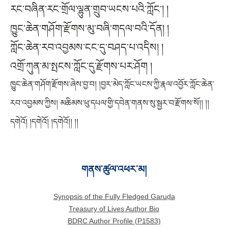
རང་བཞིན་རང་གྲོལ་ལྷུན་གྲུབ་ཡངས་པའི་ཀློང༌། །
ཁྱུང་ཆེན་གཤོག་རྫོགས་མུ་བཞི་གདལ་བའི་དོན། །
ཀློང་ཆེན་རབ་འབྱམས་ངང་དུ་བཤད་པ་འདིས། །
འགྲོ་ཀུན་མ་སྤངས་ཀློང་དུ་རྫོགས་པར་ཤོག །
ཁྱུང་ཆེན་གཤོག་རྫོགས་ཞེས་བྱ་བ། །བྱར་མེད་ཀློང་ཡངས་ཀྱི་རྣལ་འབྱོར་ཀློང་ཆེན་
རབ་འབྱམས་ཀྱིས། མཆིམས་ཕུ་དཔལ་གྱི་དབེན་གནས་སུ་སྦྱར་བ་རྫོགས་སོ།། །།
དགེའོ། །དགེའོ། །དགེའོ།། །།
གནས་ཚུལ་འཕར་མ།
Synopsis of the Fully Fledged Garuḍa
Treasury of Lives Author Bio
BDRC Author Profile (P1583)