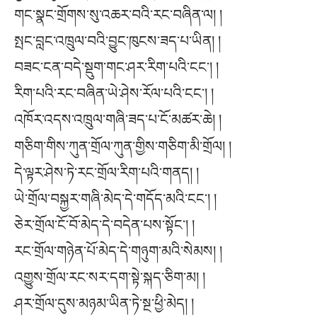
གང་སྣང་གྲོགས་སུ་འཆར་བའི་རང་བཞིན་ལ། །
སྤང་བླང་འཁྲུལ་བའི་བྱུང་ཁུངས་ཟད་པ་ཡིན། །
བཟང་ངན་བདེ་སྡུག་གང་ཤར་རིག་པའི་ངང༌། །
རིག་པའི་རང་བཞིན་ཡེ་ཤེས་རོལ་པའི་ངང༌། །
འཁོར་འདས་འཁྲུལ་གཞི་ཟད་པ་ངོ་མཚར་ཆེ། །
གཅིག་གིས་ཀུན་གྲོལ་ཀུན་གྱིས་གཅིག་མི་གྲོལ། །
དེ་ལྟར་ཤེས་ཏེ་རང་གྲོལ་རིག་པའི་གནད། །
ཡེ་གྲོལ་བསྐྱར་གཞི་མེད་དེ་གདོད་མའི་ངང༌། །
ཅེར་གྲོལ་ངོ་བོ་མེད་དེ་བདེན་པས་སྟོང༌། །
རང་གྲོལ་གཉེན་པོ་མེད་དེ་གཉུག་མའི་སེམས། །
འགྱུས་གྲོལ་རང་སར་དག་སྟེ་སྐད་ཅིག་མ། །
ཤར་གྲོལ་དུས་མཉམ་ཡིན་ཏེ་སྔ་ཕྱི་མེད། །