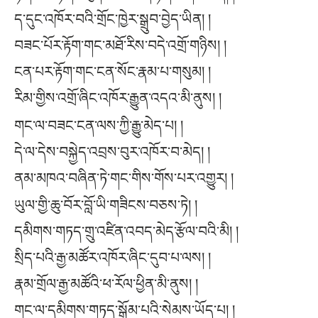
ད་དུང་འཁོར་བའི་གྲོང་ཁྱེར་སྒྲུབ་བྱེད་ཡིན། །
བཟང་པོར་རྟོག་གང་མཐོ་རིས་བདེ་འགྲོ་གཉིས། །
ངན་པར་རྟོག་གང་ངན་སོང་རྣམ་པ་གསུམ། །
རིམ་གྱིས་འགྲོ་ཞིང་འཁོར་རྒྱུན་འདའ་མི་ནུས། །
གང་ལ་བཟང་ངན་ལས་ཀྱི་རྒྱུ་མེད་པ། །
དེ་ལ་དེས་བསྐྱེད་འབྲས་བུར་འཁོར་བ་མེད། །
ནམ་མཁའ་བཞིན་ཏེ་གང་གིས་གོས་པར་འགྱུར། །
ཡུལ་གྱི་ཆུ་བོར་བློ་ཡི་གཟིངས་བཅས་ཏེ། །
དམིགས་གཏད་གྲུ་འཛིན་འབད་མེད་རྩོལ་བའི་མི། །
སྲིད་པའི་རྒྱ་མཚོར་འཁོར་ཞིང་དུབ་པ་ལས། །
རྣམ་གྲོལ་རྒྱ་མཚོའི་ཕ་རོལ་ཕྱིན་མི་ནུས། །
གང་ལ་དམིགས་གཏད་སྒོམ་པའི་སེམས་ཡོད་པ། །