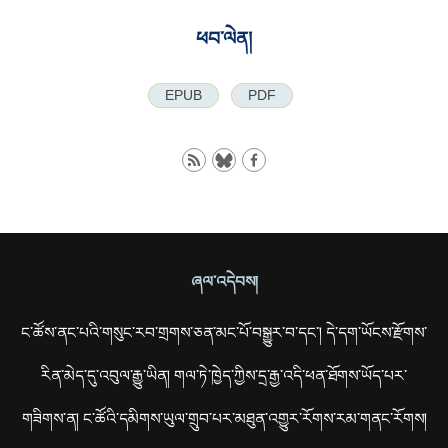
ཕབ་ལེན།
EPUB
PDF
ཞལ་འདེབས།
ང་ཚོས་ནང་པའི་གསུང་རབ་གྲགས་ཅན་མང་པོ་བསྒྱུར་བ་དང་། དེ་དག་ཡོངས་རྫོགས་
རིན་མེད་དུ་འབུལ་རྒྱུ་ཡིན། གལ་ཏེ་ཁྱེད་ཀྱིས་དྲ་རྒྱ་འདི་ཕན་ཐོགས་ཡོད་པར་
གཟིགས་ན། ང་ཚོའི་དམིགས་ཡུལ་གྲུབ་པར་མཐུན་འགྱུར་རོགས་རམ་གནང་རོགས།