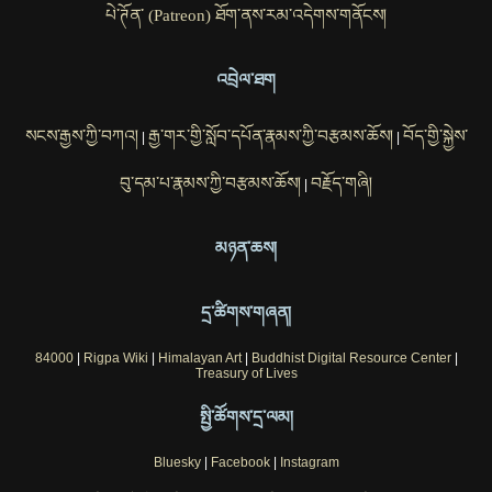
པེ་ཊོན་ (Patreon) ཐོག་ནས་རམ་འདེགས་གནོངས།
འབྲེལ་ཐག
སངས་རྒྱས་ཀྱི་བཀའ།
རྒྱ་གར་གྱི་སློབ་དཔོན་རྣམས་ཀྱི་བརྩམས་ཆོས།
བོད་གྱི་སྐྱེས་
|
|
བུ་དམ་པ་རྣམས་ཀྱི་བརྩམས་ཆོས།
བརྗོད་གཞི།
|
མཉན་ཆས།
དྲ་ཚིགས་གཞན།
84000
|
Rigpa Wiki
|
Himalayan Art
|
Buddhist Digital Resource Center
|
Treasury of Lives
སྤྱི་ཚོགས་དྲ་ལམ།
Bluesky
|
Facebook
|
Instagram