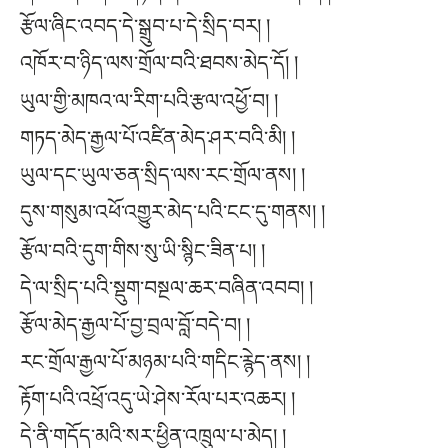
རྩོལ་ཞིང་འབད་དེ་སྒྲུབ་པ་དེ་སྲིད་བར། །
འཁོར་བ་ཉིད་ལས་གྲོལ་བའི་ཐབས་མེད་དོ། །
ཡུལ་གྱི་མཁའ་ལ་རིག་པའི་རྩལ་འཕྱོ་བ། །
གཏད་མེད་རྒྱལ་པོ་འཛིན་མེད་ཤར་བའི་མི། །
ཡུལ་དང་ཡུལ་ཅན་སྲིད་ལས་རང་གྲོལ་ནས། །
དུས་གསུམ་འཕོ་འགྱུར་མེད་པའི་ངང་དུ་གནས། །
རྩོལ་བའི་དུག་གིས་སུ་ཡི་སྙིང་ཟིན་པ། །
དེ་ལ་སྲིད་པའི་སྡུག་བསྔལ་ཆར་བཞིན་འབབ། །
རྩོལ་མེད་རྒྱལ་པོ་བྱ་བྲལ་བློ་བདེ་བ། །
རང་གྲོལ་རྒྱལ་པོ་མཉམ་པའི་གདིང་རྙེད་ནས། །
རྟོག་པའི་འཕྲོ་འདུ་ཡེ་ཤེས་རོལ་པར་འཆར། །
དེ་ནི་གདོད་མའི་སར་ཕྱིན་འཁྲུལ་པ་མེད། །