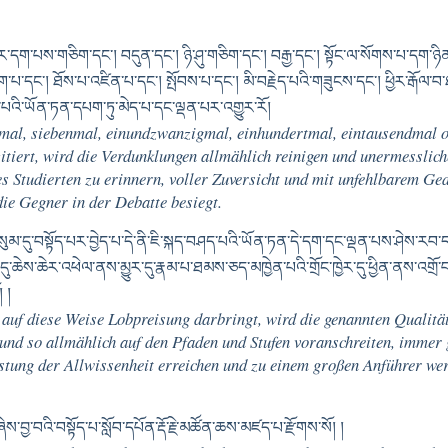
ག་པས་གཅིག་དང༌། བདུན་དང༌། ཉི་ཤུ་གཅིག་དང༌། བརྒྱ་དང༌། སྟོང་ལ་སོགས་པ་དག་ཉིན་རེ་
འདག་པ་དང༌། ཐོས་པ་འཛིན་པ་དང༌། སྤོབས་པ་དང༌། མི་བརྗེད་པའི་གཟུངས་དང༌། ཕྱིར་རྒོ
ས་པའི་ཡོན་ཏན་དཔག་ཏུ་མེད་པ་དང་ལྡན་པར་འགྱུར་རོ།
einmal, siebenmal, einundzwanzigmal, einhundertmal, eintausendmal 
zitiert, wird die Verdunklungen allmählich reinigen und unermesslich
s Studierten zu erinnern, voller Zuversicht und mit unfehlbarem Ged
die Gegner in der Debatte besiegt.
མ་དུ་བསྟོད་པར་བྱེད་པ་དེ་ནི་ཇི་སྐད་བཤད་པའི་ཡོན་ཏན་དེ་དག་དང་ལྡན་པས་ཤེས་རབ་ད
་དུ་ཆེས་ཆེར་འཕེལ་ནས་མྱུར་དུ་རྣམ་པ་ཐམས་ཅད་མཁྱེན་པའི་གྲོང་ཁྱེར་དུ་ཕྱིན་ནས་འགྲོ
 །
h auf diese Weise Lobpreisung darbringt, wird die genannten Qualit
und so allmählich auf den Pfaden und Stufen voranschreiten, immer 
estung der Allwissenheit erreichen und zu einem großen Anführer we
་བྱ་བའི་བསྟོད་པ་སློབ་དཔོན་རྡོ་རྗེ་མཚོན་ཆས་མཛད་པ་རྫོགས་སོ། །