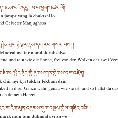
ཙུན་འཇམ་པའི་དབྱངས་ལ་ཕྱག་འཚལ་ལོ། །
n jampe yang la chaktsal lo
nd Gebieter Mañjughoṣa!
ིས་སྤྲིན་བྲལ་ཉི་ལྟར་རྣམ་དག་རབ་གསལ་བས། །
 trindral nyi tar namdak rabsalwe
hlend und rein wie die Sonne, frei von den Wolken der zwei Ve
ན་གཟིགས་ཕྱིར་ཉིད་ཀྱི་ཐུགས་ཀར་གླེགས་བམ་འཛིན། །
ik chir nyi kyi tukkar lekbam dzin
eit in ihrer Gänze wahr, genau wie sie ist, und so hältst du da
t an deinem Herzen.
ར་མ་རིག་མུན་འཐུམས་སྡུག་བསྔལ་གྱིས་གཟིར་བའི། །
 marik mün tum dukngal gyi zirwe