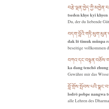
བརྩེ་ལྡན་ཁྱེད་ཀྱི་མཁྱེན་ར
tseden khye kyi khyen 
Du, der du liebende Güt
བདག་བློའི་གཏི་མུག་མུ
dak lö timuk münpa r
beseitige vollkommen d
བཀའ་དང་བསྟན་བཅོས་གཞུ
ka dang tenchö zhung 
Gewähre mir das Wissen
བློ་གྲོས་སྤོབས་པའི་སྣང་བ
lodrö pobpe nangwa ts
alle Lehren des Dharma