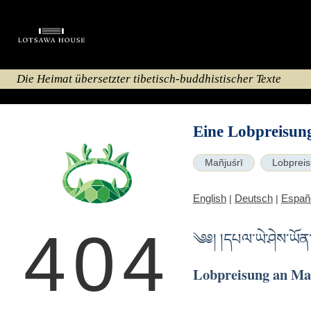
Die Heimat übersetzter tibetisch-buddhistischer Texte
Eine Lobpreisun
Mañjuśrī
Lobprei
English
Deutsch
Españ
|
|
404
༄༅། །དཔལ་ཡེ་ཤེས་ཡོན་
Lobpreisung an Mañ