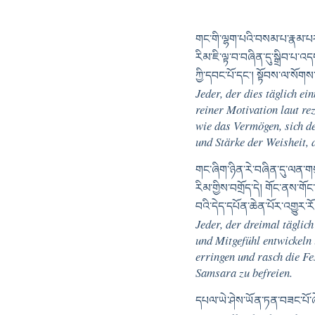
གང་གི་ལྷག་པའི་བསམ་པ་རྣམ་པར་ད
རིམ་ཇི་ལྟ་བ་བཞིན་དུ་སྒྲིབ་པ་
ཀྱི་དབང་པོ་དང༌། སྟོབས་ལ་སོག
Jeder, der dies täglich 
reiner Motivation laut re
wie das Vermögen, sich de
und Stärke der Weisheit, 
གང་ཞིག་ཉིན་རེ་བཞིན་དུ་ལན་གསུ
རིམ་གྱིས་བགྲོད་དེ། གོང་ནས་གོང
བའི་དེད་དཔོན་ཆེན་པོར་འགྱུར་རོ།
Jeder, der dreimal täglic
und Mitgefühl entwickeln 
erringen und rasch die F
Samsara zu befreien.
དཔལ་ཡེ་ཤེས་ཡོན་ཏན་བཟང་པོ་ཞེས