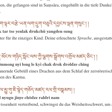
en, die gefangen sind in Saṃsāra, eingehüllt in die tiefe Dunke
,
ག་ལྟར་བརྩེ་ཡན་ལག་དྲུག་བཅུའི་དབྱངས་ལྡན་གསུང༌། །
ik tar tse yenlak drukchü yangden sung
ter für ihr einziges Kind. Deine erleuchtete
Sprache
, ausgestat
ན་མོངས་གཉིད་སློང་ལས་ཀྱི་ལྕགས་སྒྲོགས་འགྲོལ་མཛད་ཅིང༌། །
önmong nyi long le kyi chak drok droldze ching
nnernde Gebrüll eines Drachen aus dem Schlaf der zerstöreri
ten des Karma.
ལ་མྱུ་གུ་ཇི་སྙེད་གཅོད་མཛད་རལ་གྲི་བསྣམས། །
 nyugu jinye chödze raldri nam
ssenheit vertreibend, schwingst du das Weisheitsschwert, um a