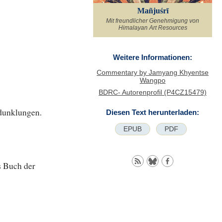
Mañjuśrī
Mit freundlicher Genehmigung von
Himalayan Art Resources
Weitere Informationen:
Commentary by Jamyang Khyentse
Wangpo
BDRC- Autorenprofil (P4CZ15479)
rdunklungen.
Diesen Text herunterladen:
EPUB
PDF
s Buch der