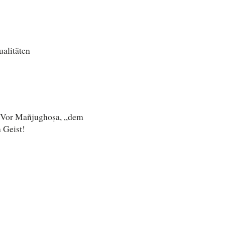
ualitäten
. Vor Mañjughoṣa, „dem
 Geist!