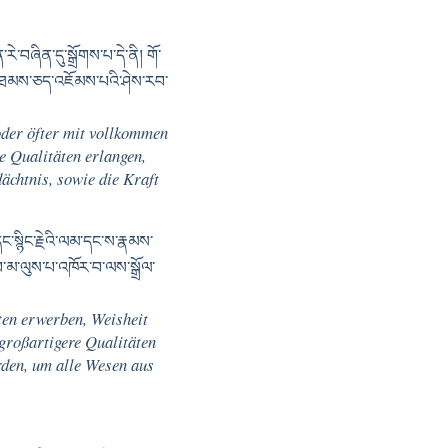
བཞིན་དུ་སྒྲོགས་པ་དེ་ནི། གོ་
ལ་བ་ཐམས་ཅད་འཇོམས་པའི་ཤེས་རབ་
oder öfter mit vollkommen
e Qualitäten erlangen,
ächtnis, sowie die Kraft
ང་སྙིང་རྗེའི་ལམ་དང་ས་རྣམས་
་བ་མ་ལུས་པ་འཁོར་བ་ལས་སྒྲོལ་
äten erwerben, Weisheit
großartigere Qualitäten
rden, um alle Wesen aus