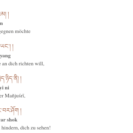
མ། །
am
gegnen möchte
ཡང༌། །
 yang
 an dich richten will,
་ཉིད་ནི། །
i ni
er Mañjuśrī,
་བར་ཤོག །
ar shok
 hindern, dich zu sehen!