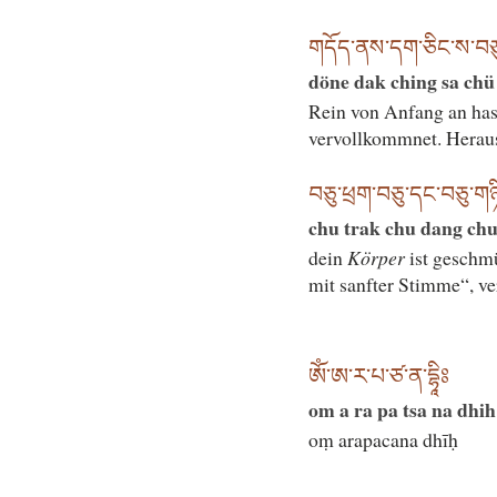
གདོད་ནས་དག་ཅིང་ས་བཅུའི
döne dak ching sa chü 
Rein von Anfang an hast
vervollkommnet. Heraus
བཅུ་ཕྲག་བཅུ་དང་བཅུ་གཉ
chu trak chu dang chu
dein
Körper
ist geschm
mit sanfter Stimme“, ve
ཨོཾ་ཨ་ར་པ་ཙ་ན་དྷཱིཿ
om a ra pa tsa na dhih
oṃ arapacana dhīḥ