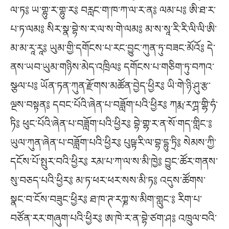
ལ་ཏ༔ ཡ་གྷུ་ར་གྷུ་ར༔ བརླང་ག་ཁ་ཀ་ལ་ར་ན༔ ལམ་པ༔ ཨི་ཐ་ར་
པ་ཏ་ལམ༔ སིར་སྣ་བྷེ་ས་ར་ལ་ས་གེ་ལམ༔ མ་ས་སཱ་རི་རི་ལི་ལི་ཨི་
མ་མ་རཱ་རཱ༔ ཡུམ་གྱི་དགོངས་པ་རང་བྱུང་ཀུན་ཏུ་བཟང་མོའོ༔ དེ་
ནས་ཡབ་ཡུམ་གཉིས་མེད་འཁྲིལ༔ དགོངས་པ་གཅིག་ཏུ་བཀའ་
སྩལ་པ༔ ཡོན་ཏན་ཀུན་རྫོགས་མཚོན་བྱེད་ཕྱིར༔ ཡི་གེ་ཉི་ཤུ་རྩ་
ལྔས་བསྟན༔ དབང་པོའི་ཞེན་པ་བཟློག་པའི་ཕྱིར༔ ཀརྨ་རཀྴ་གྷི་ཧཾ་
ཏི༔ ཕུང་པོའི་ཞེན་པ་བཟློག་པའི་ཕྱིར༔ བྷེ་གྷ་ར་ན་སོ་གད་གླིང་༔
ཡུལ་ཀུན་ཞེན་པ་བཟློག་པའི་ཕྱིར༔ པུཥྟ་རི་ལ་བྷ་དྷུ་ཏྲི༔ སེམས་ཀྱི་
དངོས་པོ་སྤུར་བའི་ཕྱིར༔ རམ་པ་ཀ་ལ་ས་མི་ཁྱེ༔ བྱུང་ཚོར་གནས་
སུ་བཅད་པའི་ཕྱིར༔ མ་ཏ་ཕར་ཕར་སས་མི་ཏ༔ འདུས་ཚོགས་
སྣང་བ་ངོས་བཟུང་ཕྱིར༔ ཐ་ཁ་ཊ་རཀྞ་ས་མིག་གླུང་༔ རིག་པ་
བཙོན་རར་གཞུག་པའི་ཕྱིར༔ ཨ་ཁེ་ར་ན་བྷེ་ཙག་ཤ༔ འཁྲུལ་བའི་