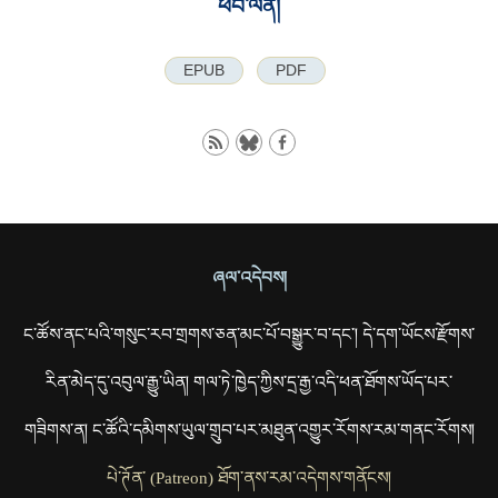
ཕབ་ལེན།
EPUB
PDF
ཞལ་འདེབས།
ང་ཚོས་ནང་པའི་གསུང་རབ་གྲགས་ཅན་མང་པོ་བསྒྱུར་བ་དང་། དེ་དག་ཡོངས་རྫོགས་
རིན་མེད་དུ་འབུལ་རྒྱུ་ཡིན། གལ་ཏེ་ཁྱེད་ཀྱིས་དྲ་རྒྱ་འདི་ཕན་ཐོགས་ཡོད་པར་
གཟིགས་ན། ང་ཚོའི་དམིགས་ཡུལ་གྲུབ་པར་མཐུན་འགྱུར་རོགས་རམ་གནང་རོགས།
པེ་ཊོན་ (Patreon) ཐོག་ནས་རམ་འདེགས་གནོངས།