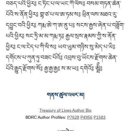
བཅད་པའི་ཕྱིར༔ ང་ཏིང་པ་ལ་ཡང་ཀི་ལིས༔ བསམ་གཏན་ཆེན་
པོའི་ས་ནོན་ཕྱིར༔ གྷ་ཙ་པ་ལ་ཨ་ཏམ་ས༔ ཕྲིན་ལས་མཐའ་རུ་
དབྱུང་བའི་ཕྱིར༔ ཀརྨ་ཨེ་ཀ་ཨ་ནུ་པ༔ སངས་རྒྱས་ཞེན་པ་བཟློག་
པའི་ཕྱིར༔ སང་ཏྲི་མ་མ་ཀརྨ་ཏ༔ རྒྱལ་སྲས་རྣམས་ཀྱི་ས་ནོན་
ཕྱིར༔ ང་ལ་ངེད་པ་ཀི་ལི་ས༔ ཡབ་ཡུམ་གཉིས་སུ་མེད་པ་ཡི༔
དགོངས་པ་ཀུན་ཏུ་བཟང་པོའོ༔ འབྲས་བུ་ཡོངས་རྫོགས་ཆེན་
པོའི་རྒྱུད་རྫོགས་སོ༔ རྒྱ་རྒྱ་རྒྱ༔ ས་མ་ཡ༔ དགེའོ༔ ཨྠིྀ༔
གནས་ཚུལ་འཕར་མ།
Treasury of Lives Author Bio
BDRC Author Profiles:
P7628
P4956
P1583