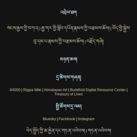
འབྲེལ་ཐག
སངས་རྒྱས་ཀྱི་བཀའ།
རྒྱ་གར་གྱི་སློབ་དཔོན་རྣམས་ཀྱི་བརྩམས་ཆོས།
བོད་གྱི་སྐྱེས་
|
|
བུ་དམ་པ་རྣམས་ཀྱི་བརྩམས་ཆོས།
བརྗོད་གཞི།
|
མཉན་ཆས།
དྲ་ཚིགས་གཞན།
84000
|
Rigpa Wiki
|
Himalayan Art
|
Buddhist Digital Resource Center
|
Treasury of Lives
སྤྱི་ཚོགས་དྲ་ལམ།
Bluesky
|
Facebook
|
Instagram
བེད་སྤྱོད་ཀྱི་ཆ་རྐྱེན་དང་གཏན་འབེབས།
གཏན་འབེབས།
|