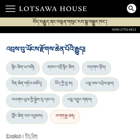
བོད་བརྒྱུད་ནང་བསྟན་གསུང་རབ་སྒྲ་བསྒྱུར་ཁང་།
ISSN 2753-4812
འབྲས་བུ་ཡོངས་རྫོགས་ཆེན་པོའི་རྒྱུད༔
སྙིང་ཐིག་ཡ་བཞི།
མཁའ་འགྲོ་སྙིང་ཐིག
བཏགས་གྲོལ།
རིན་ཆེན་གཏེར་མཛོད།
བོད་ཀྱི་བླ་མ།
པདྨ་ལས་འབྲེལ་རྩལ།
འཕགས་ཡུལ་གྱི་སྐྱེས་བུ་དམ་པ།
པདྨ་འབྱུང་གནས།
ཀློང་ཆེན་རབ་འབྱམས།
བཀག་རྒྱ་ཅན།
English
|
བོད་ཡིག