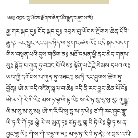
༄༅༔ འབྲས་བུ་ཡོངས་རྫོགས་ཆེན་པོའི་རྒྱུད་བཞུགས་སོ༔
རྒྱ་གར་སྐད་དུ༔ བོད་སྐད་དུ༔ འབྲས་བུ་ཡོངས་རྫོགས་ཆེན་པོའི་
རྒྱུད༔ རང་བྱུང་རང་ཤར་ཉིད་ལ་ཕྱག་འཚལ་ལོ༔ འདི་སྐད་བདག་
གིས་བསྟན་པའི་དུས་གཅིག་ན༔ མཐོ་དམན་ཕྱི་ནང་མེད་གནས་
སུ༔ སྟོན་པ་ཀུན་ཏུ་བཟང་པོ་ཡིས༔ སྟོན་པ་རྡོ་རྗེ་སེམས་དཔའ་ལ༔
ཡབ་ཀྱི་དགོངས་པ་ཀུན་ཏུ་བཟང་༔ ཨ་ཏི་རང་ཤུགས་ཚིག་ཏུ་
བྱོན༔ ཨེ་མ་འདི་འཛིན་སྐལ་བ་ཆེ༔ འདི་ནི་རང་བྱུང་ཆེན་པོ་འོ༔
ཨེ་མ་ཀི་རི་ཀི་རི༔ མས་ཏ་བྷ་ལི་བྷ་ལི༔ ས་མི་ཏ་སུ་རུ་སུ་རུ༔ ཀུནྡྷ་
ལི་མ་སུ་མ་སུ་མ༔ ཨེ་ཀ་རི་ལི་སུ་བྷ་ས་ཏ་ཡེ༔ ཙ་ཀི་རང་བྱུང་བྷཱུ་
ཡི་ཏ་ལི་ཀོ་ཏ༔ ལྕེ་ཡེ་ས་མུན་ཏ༔ ཙཏྱ་སུ་གྷ་བི་ཏེ་ཡེ༔ བྷི་ཏ་ས་ན་
བྱང་གྷུ་ལི༔ ཀེ་ས་ཀེ་ར་དྷུ་ཀ་ན༔ མ་ཧཱ་ཏ་རི་བེ་ཏ་ནེ༔ ཕ་བྲས་ར་ལི་