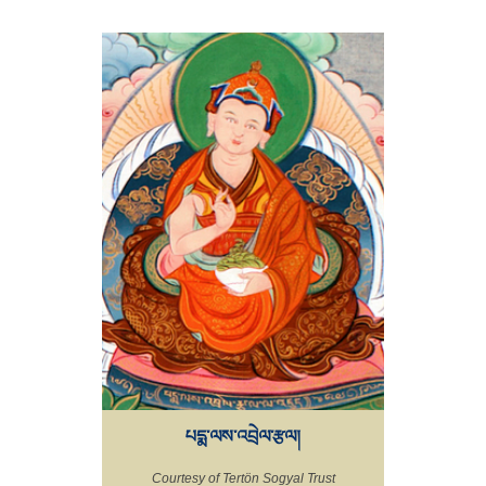
པདྨ་ལས་འབྲེལ་རྩལ།
Courtesy of Tertön Sogyal Trust