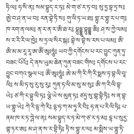
ཧི་ལ༔ ཧ་སི་ན༔ སམ་བྷུད་ར་ཏ༔ མེ་ག་ཙ་ར་ཏ་བ༔ སུ་ཏྱ་བྷ་ཏྲ་ས༔
ཨྱེ་བ་ཤ་ན་ཡ་བ༔ རན་བྷེ་ཏི་ས༔ གུ་ལི་ཏ་ཡ་ཐ༔ གྷུ་ར་གྷུ་ར་པ་ག༔
ཁ་རག་ན་ལམ༔ ན་ར་ན་ར་ཨི་ཐ་ར༔ བྷུདྡྷུ་བྷུདྡྷ་ཆི༔ ཤ་ས་ཀྱེ་ལམ༔
ས་ར་རི་རི་ལ་ཁྱེ༔ ས་ཏྲ་ལ་སིར་སྒ༔ བྷེ་ས་བྷེ་ས་རས་པ་ལམ༔ ཨི་
ཨི་མ་མ་རཱ་རཱ་ཨ་ཨོཾ་ཨཱཿཧཱུཾ༔ ཡབ་ཀྱི་དགོངས་པ་རང་བྱུང་ཀུན་ཏུ་
བཟང་པོའོ༔ དེ་ནས་ཡུམ་ཆེན་ཀུན་བཟང་གིས༔ དགོངས་པ་རང་
བྱུང་བཀའ་སྩལ་པ༔ ཨོཾ་ཨཱཿཧཱུཾ༔ ཨེ་མ་ཀི་རི་ཀི་རི་སྨས་ཏ་བྷ་ལི་བཱ་
ལི༔ ས་མི་ཏ་སུ་རུ་སུ་རུ༔ ཀུན་ཏ་ལི་མ་སུ་མ་སུ༔ ཨི་ཀ་རི་ལི་བྷ་
ཡེ༔ ཙ་ཀི་ར་བྷུ་ལི་ཏ༔ ལྕེ་ཡེ་ས་མུན་ཏ༔ ཙཏྱ་སུ་གྷ་བྷི་ཏི༔ ས་ན་བྷ་
ཡ་གྷུ་ཡེ༔ ཀེ་རི་དྷ་ཀེ་རི༔ དྷ་ཧ་ཀ་མ་ཧཱ་རི་བི༔ ཧ་ན་པ་རི་ལི་ཧི༔ པ་
ནམ་ཁ་ར་ཏ་ཀྴེ་ལ་ན༔ སམ་བྷུད་ར་ཏ་མེ་ཀ་ཙ་ར་ཏ་མ༔ དྷ་པ་སུརྱ་
གྷ་ཏར་ཨ༔ མ་ཤ་ན་ས་ར་བྷི་ཧི༔ ཏི་ས་གྷུ་ར་ལ༔ མ་སྨིས་ཡ་གྷུ་ཏི་