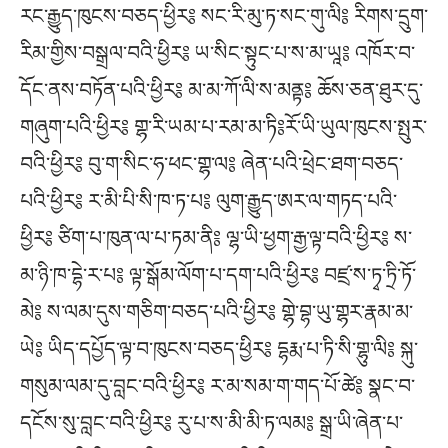
རང་རྒྱུད་ཁུངས་བཅད་ཕྱིར༔ སང་རི་མུ་ཏ་སང་གུ་ལི༔ རིགས་དྲུག་
རིམ་གྱིས་བསྒྲལ་བའི་ཕྱིར༔ ཡ་སིང་སྟུང་པ་ས་མ་ཡཱ༔ འཁོར་བ་
དོང་ནས་བཏོན་པའི་ཕྱིར༔ མ་མ་ཀོ་ལི་ས་མནྟ༔ ཆོས་ཅན་ཐུར་དུ་
གཞུག་པའི་ཕྱིར༔ གྷ་རི་ཡམ་པ་རམ་མ་ཏི༔རོ་ཡི་ཡུལ་ཁུངས་སྤུར་
བའི་ཕྱིར༔ བུ་ག་སིང་ཧ་ཕང་གྷ་ལ༔ ཞེན་པའི་ཕྲེང་ཐག་བཅད་
པའི་ཕྱིར༔ ར་མི་པི་སི་ཁ་ཏ་པ༔ ལུག་རྒྱུད་ཨར་ལ་གཏད་པའི་
ཕྱིར༔ ཙིག་པ་ཁུན་ལ་པ་ཏམ་ནི༔ ལྷ་ཡི་ཕྱག་རྒྱ་ལྟ་བའི་ཕྱིར༔ ས་
མ་ཉི་ཁ་དྷེ་ར་པ༔ ལྟ་སྒོམ་ལོག་པ་དག་པའི་ཕྱིར༔ བཛྲ་ས་ཏྭ་ཏྲི་ཏོ་
མེ༔ ས་ལམ་དུས་གཅིག་བཅད་པའི་ཕྱིར༔ གྷེ་བྷ་ཡུ་གྷར་རྣམ་མ་
ཡེ༔ ཡིད་དཔྱོད་ལྟ་བ་ཁུངས་བཅད་ཕྱིར༔ དྷརྨ་པ་ཏི་སི་གྷུ་ལི༔ སྐུ་
གསུམ་ལམ་དུ་བླང་བའི་ཕྱིར༔ ར་མ་སམ་ག་གད་པོ་ཚེ༔ སྣང་བ་
དངོས་སུ་བླང་བའི་ཕྱིར༔ རུ་པ་ས་མི་མི་ཏ་ལམ༔ སྒྲ་ཡི་ཞེན་པ་