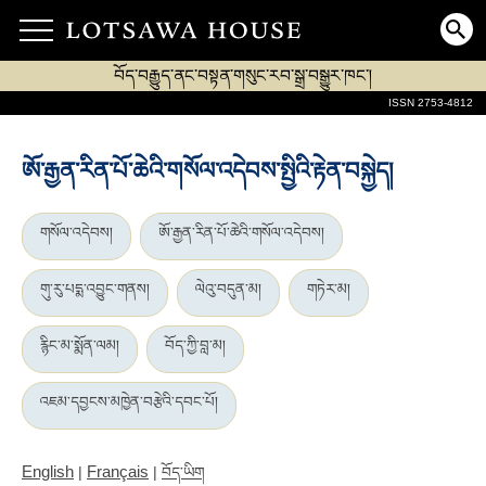
བོད་བརྒྱུད་ནང་བསྟན་གསུང་རབ་སྒྲ་བསྒྱུར་ཁང་།
ISSN 2753-4812
ཨོ་རྒྱན་རིན་པོ་ཆེའི་གསོལ་འདེབས་སྤྱིའི་རྟེན་བསྐྱེད།
གསོལ་འདེབས།
ཨོ་རྒྱན་རིན་པོ་ཆེའི་གསོལ་འདེབས།
གུ་རུ་པདྨ་འབྱུང་གནས།
ལེའུ་བདུན་མ།
གཏེར་མ།
རྙིང་མ་སྨོན་ལམ།
བོད་ཀྱི་བླ་མ།
འཇམ་དབྱངས་མཁྱེན་བརྩེའི་དབང་པོ།
English
Français
|
|
བོད་ཡིག