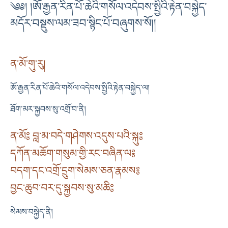
༄༅། །ཨོ་རྒྱན་རིན་པོ་ཆེའི་གསོལ་འདེབས་སྤྱིའི་རྟེན་བསྐྱེད་
མདོར་བསྡུས་ལམ་ཟབ་སྙིང་པོ་བཞུགས་སོ།།
ན་མོ་གུ་རུ།
ཨོ་རྒྱན་རིན་པོ་ཆེའི་གསོལ་འདེབས་སྤྱིའི་རྟེན་བསྐྱེད་ལ།
ཐོག་མར་སྐྱབས་སུ་འགྲོ་བ་ནི།
ན་མོ༔ བླ་མ་བདེ་གཤེགས་འདུས་པའི་སྐུ༔
དཀོན་མཆོག་གསུམ་གྱི་རང་བཞིན་ལ༔
བདག་དང་འགྲོ་དྲུག་སེམས་ཅན་རྣམས༔
བྱང་ཆུབ་བར་དུ་སྐྱབས་སུ་མཆི༔
སེམས་བསྐྱེད་ནི།