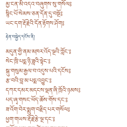
མྱ་ངན་མི་འདའ་བཞུགས་སུ་གསོལ༔
སྙིང་པོ་སེམས་ཅན་དོན་དུ་བསྔོ༔
ཡང་དག་རྡོ་རྗེའི་དོན་རྟོགས་ཤོག༔
རྟེན་བསྐྱེད་དངོས་ནི།
མདུན་གྱི་ནམ་མཁར་འོད་ལྔའི་ཀློང་༔
སེང་ཁྲི་པདྨ་ཉི་ཟླའི་སྟེང་༔
སྐུ་གསུམ་རྒྱལ་བ་འདུས་པའི་དངོས༔
རྩ་བའི་བླ་མ་པདྨ་འབྱུང་༔
དཀར་དམར་མདངས་ལྡན་ཞི་ཁྲོའི་ཉམས༔
པད་ཞྭ་གསང་ཕོད་ཆོས་གོས་དང་༔
ཟ་འོག་བེར་སྨུག་བརྗིད་པར་གསོལ༔
ཕྱག་གཡས་རྡོ་རྗེ་རྩེ་ལྔ་དང་༔