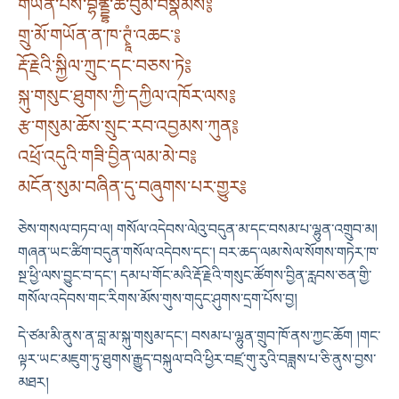
གཡོན་པས་བྷནྡྷ་ཚེ་བུམ་བསྣམས༔
གྲུ་མོ་གཡོན་ན་ཁ་ཊྭཱཾ་འཆང་༔
རྡོ་རྗེའི་སྐྱིལ་ཀྲུང་དང་བཅས་ཏེ༔
སྐུ་གསུང་ཐུགས་ཀྱི་དཀྱིལ་འཁོར་ལས༔
རྩ་གསུམ་ཆོས་སྲུང་རབ་འབྱམས་ཀུན༔
འཕྲོ་འདུའི་གཟི་བྱིན་ལམ་མེ་བ༔
མངོན་སུམ་བཞིན་དུ་བཞུགས་པར་གྱུར༔
ཅེས་གསལ་བཏབ་ལ། གསོལ་འདེབས་ལེའུ་བདུན་མ་དང་བསམ་པ་ལྷུན་འགྲུབ་མ།
གཞན་ཡང་ཚིག་བདུན་གསོལ་འདེབས་དང༌། བར་ཆད་ལམ་སེལ་སོགས་གཏེར་ཁ་
སྔ་ཕྱི་ལས་བྱུང་བ་དང༌། དམ་པ་གོང་མའི་རྡོ་རྗེའི་གསུང་ཚོགས་བྱིན་རླབས་ཅན་གྱི་
གསོལ་འདེབས་གང་རིགས་མོས་གུས་གདུང་ཤུགས་དྲག་པོས་བྱ།
དེ་ཙམ་མི་ནུས་ན་བླ་མ་སྐུ་གསུམ་དང༌། བསམ་པ་ལྷུན་གྲུབ་ཁོ་ནས་ཀྱང་ཆོག །གང་
ལྟར་ཡང་མཇུག་ཏུ་ཐུགས་རྒྱུད་བསྐུལ་བའི་ཕྱིར་བཛྲ་གུ་རུའི་བཟླས་པ་ཅི་ནུས་བྱས་
མཐར།