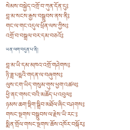
སེམས་བསྐྱེད་འགྲོ་བ་ཀུན་དོན་དུ༔
བླ་མ་སངས་རྒྱས་བསྒྲུབས་ནས་ནི༔
གང་ལ་གང་འདུལ་ཕྲིན་ལས་ཀྱིས༔
འགྲོ་བ་བསྒྲལ་བར་དམ་བཅའོ༔
ཡན་ལག་བདུན་པ་ནི།
བླ་མ་ཡི་དམ་མཁའ་འགྲོ་གཤེགས༔
ཉི་ཟླ་པདྨའི་གདན་ལ་བཞུགས༔
ལུས་ངག་ཡིད་གསུམ་གུས་ཕྱག་འཚལ༔
ཕྱི་ནང་གསང་བའི་མཆོད་པ་འབུལ༔
ཉམས་ཆག་སྡིག་སྒྲིབ་མཐོལ་ཞིང་བཤགས༔
གསང་སྔགས་བསྒྲུབས་ལ་རྗེས་ཡི་རང་༔
སྨིན་གྲོལ་གསང་སྔགས་ཆོས་འཁོར་བསྐོར༔