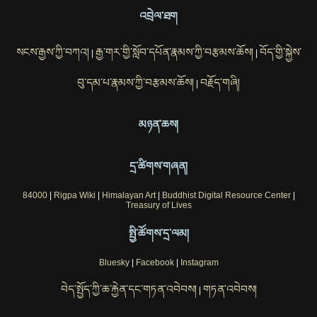
འབྲེལ་ཐག
སངས་རྒྱས་ཀྱི་བཀའ།
རྒྱ་གར་གྱི་སློབ་དཔོན་རྣམས་ཀྱི་བརྩམས་ཆོས།
བོད་གྱི་སྐྱེས་
|
|
བུ་དམ་པ་རྣམས་ཀྱི་བརྩམས་ཆོས།
བརྗོད་གཞི།
|
མཉན་ཆས།
དྲ་ཚིགས་གཞན།
84000
|
Rigpa Wiki
|
Himalayan Art
|
Buddhist Digital Resource Center
|
Treasury of Lives
སྤྱི་ཚོགས་དྲ་ལམ།
Bluesky
|
Facebook
|
Instagram
བེད་སྤྱོད་ཀྱི་ཆ་རྐྱེན་དང་གཏན་འབེབས།
གཏན་འབེབས།
|