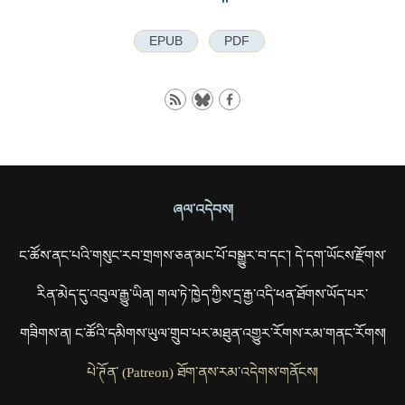
EPUB
PDF
ཞལ་འདེབས།
ང་ཚོས་ནང་པའི་གསུང་རབ་གྲགས་ཅན་མང་པོ་བསྒྱུར་བ་དང་། དེ་དག་ཡོངས་རྫོགས་
རིན་མེད་དུ་འབུལ་རྒྱུ་ཡིན། གལ་ཏེ་ཁྱེད་ཀྱིས་དྲ་རྒྱ་འདི་ཕན་ཐོགས་ཡོད་པར་
གཟིགས་ན། ང་ཚོའི་དམིགས་ཡུལ་གྲུབ་པར་མཐུན་འགྱུར་རོགས་རམ་གནང་རོགས།
པེ་ཊོན་ (Patreon) ཐོག་ནས་རམ་འདེགས་གནོངས།