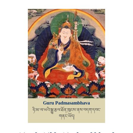
Guru Padmasambhava
ཧི་མ་ལ་ཡའི་སྒྱུ་རྩལ་ཐོན་ཁུངས་ནས་བདག་དབང་
གནང་ཡོད།