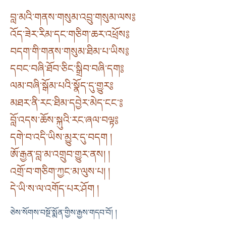
བླ་མའི་གནས་གསུམ་འབྲུ་གསུམ་ལས༔
འོད་ཟེར་རིམ་དང་གཅིག་ཆར་འཕྲོས༔
བདག་གི་གནས་གསུམ་ཐིམ་པ་ཡིས༔
དབང་བཞི་ཐོབ་ཅིང་སྒྲིབ་བཞི་དག༔
ལམ་བཞི་སྒོམ་པའི་སྣོད་དུ་གྱུར༔
མཐར་ནི་རང་ཐིམ་དབྱེར་མེད་ངང་༔
བློ་འདས་ཆོས་སྐུའི་རང་ཞལ་བལྟ༔
དགེ་བ་འདི་ཡིས་མྱུར་དུ་བདག །
ཨོ་རྒྱན་བླ་མ་འགྲུབ་གྱུར་ནས། །
འགྲོ་བ་གཅིག་ཀྱང་མ་ལུས་པ། །
དེ་ཡི་ས་ལ་འགོད་པར་ཤོག །
ཅེས་སོགས་བསྔོ་སྨོན་གྱིས་རྒྱས་གདབ་བོ། །