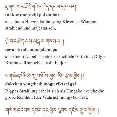
ཐུགས་ཀར་རྡོ་རྗེ་གཟི་བརྗིད་དཔལ་དུ་འབར། །
tukkar dorje ziji pal du bar
an seinem Herzen ist Jamyang Khyentse Wangpo,
strahlend und majestätisch,
ལྟེ་བར་ཕྲིན་ལས་མངྒ་ལ་གནས་པ། །
tewar trinle mangala nepa
an seinem Nabel ist seine erleuchtete Aktivität, Dilgo
Khyentse Rinpoche, Tashi Paljor.
དག་ཆེན་ཡོངས་གྲུབ་མོས་གུས་རིག་རྩལ་གྱིས། །
dakchen yongdrub mögü riktsal gyi
Rigpas Strahlung erhebt sich als Hingabe, welche die
große Reinheit (der Wahrnehmung) bewirkt,
གསོལ་འདེབས་དབང་དང་བྱིན་རླབས་དངོས་གྲུབ་སྩོལ། །