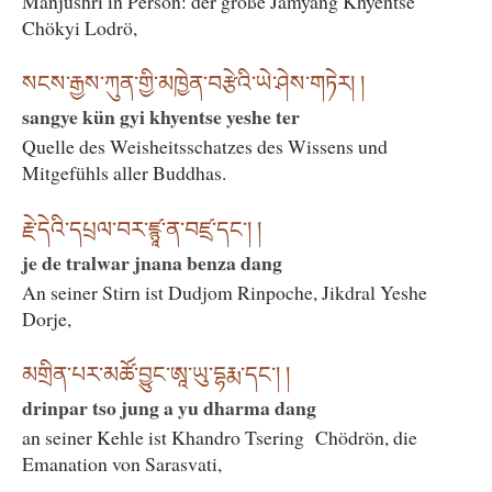
Manjushri in Person: der große Jamyang Khyentse
Chökyi Lodrö,
སངས་རྒྱས་ཀུན་གྱི་མཁྱེན་བརྩེའི་ཡེ་ཤེས་གཏེར། །
sangye kün gyi khyentse yeshe ter
Quelle des Weisheitsschatzes des Wissens und
Mitgefühls aller Buddhas.
རྗེ་དེའི་དཔྲལ་བར་ཛྙཱ་ན་བཛྲ་དང་། །
je de tralwar jnana benza dang
An seiner Stirn ist Dudjom Rinpoche, Jikdral Yeshe
Dorje,
མགྲིན་པར་མཚོ་བྱུང་ཨཱ་ཡུ་དྷརྨ་དང་། །
drinpar tso jung a yu dharma dang
an seiner Kehle ist Khandro Tsering Chödrön, die
Emanation von Sarasvati,