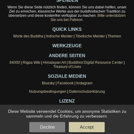
SPENDEN
Wenn Sie diese Seite nützlich finden, können Sie uns dabei helfen, unser
Ziel zu erreichen, klassische Werke aus der buddhistischen Tradition zu
übersetzen und diese kostenfrei verfügbar zu machen.
Bitte unterstützen
Sie uns bei Patreon.
QUICK LINKS
Worte des Buddha
|
Indische Meister
|
Tibetische Meister
|
Themen
WERKZEUGE
ANDERE SEITEN
84000
|
Rigpa Wiki
|
Himalayan Art
|
Buddhist Digital Resource Center
|
Treasury of Lives
SOZIALE MEDIEN
Bluesky
|
Facebook
|
Instagram
Nutzungsbedingungen
|
Datenschutzerklärung
LIZENZ
Dieses Werk bzw. Inhalt steht unter einer
Creative Commons Attribution-
Diese Website verwendet Cookies, um anonyme Statistiken zu
NonCommercial 4.0 International License
.
sammeln und die Erfahrung zu verbessern.
ISSN 2753-4812
Decline
Accept