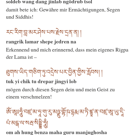
soldeb wang dang jinlab ngödrub tsol
damit bete ich: Gewähre mir Ermächtigungen, Segen
und Siddhis!
རང་རིག་བླ་མར་ཤེས་པས་རྗེས་དྲན་ན། །
rangrik lamar shepe jedren na
Erkennend und mich erinnernd, dass mein eigenes Rigpa
der Lama ist –
ཐུགས་ཡིད་གཅིག་ཏུ་འདྲེས་པར་བྱིན་གྱིས་རློབས། །
tuk yi chik tu drepar jingyi lob
mögen durch diesen Segen dein und mein Geist zu
einem verschmelzen!
ཨོཾ་ཨཱཿཧཱུྃ་བཛྲ་མ་ཧཱ་གུ་རུ་མཉྫུ་གྷོ་ཥ་དྷརྨ་མ་ཏི་ཛྙཱ་ན་བཛྲ་ཨཱ་ཡུ་དཱི་
པཾ་མངྒ་ལ་སརྦ་སིདྡྷི་ཧཱུྃ།
om ah hung benza maha guru manjughosha