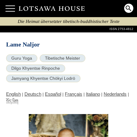
Die Heimat übersetzter tibetisch-buddhistischer Texte
ISSN 2753-4812
Lame Naljor
Guru Yoga
Tibetische Meister
Dilgo Khyentse Rinpoche
Jamyang Khyentse Chökyi Lodrö
English
Deutsch
Español
Français
Italiano
Nederlands
|
|
|
|
|
|
བོད་ཡིག