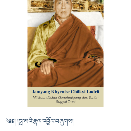
Jamyang Khyentse Chökyi Lodrö
Mit freundlicher Genehmigung des Tertön
Sogyal Trust
༄༅། །བླ་མའི་རྣལ་འབྱོར་བཞུགས།