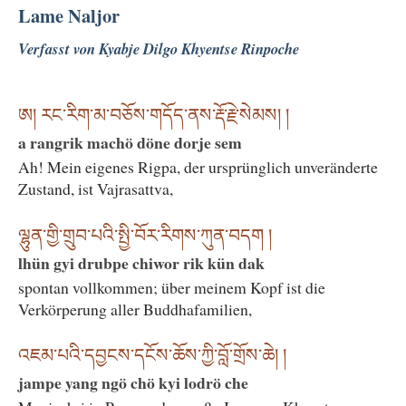
Lame Naljor
Verfasst von Kyabje Dilgo Khyentse Rinpoche
ཨ། རང་རིག་མ་བཅོས་གདོད་ནས་རྡོ་རྗེ་སེམས། །
a rangrik machö döne dorje sem
Ah! Mein eigenes Rigpa, der ursprünglich unveränderte
Zustand, ist Vajrasattva,
ལྷུན་གྱི་གྲུབ་པའི་སྤྱི་བོར་རིགས་ཀུན་བདག །
lhün gyi drubpe chiwor rik kün dak
spontan vollkommen; über meinem Kopf ist die
Verkörperung aller Buddhafamilien,
འཇམ་པའི་དབྱངས་དངོས་ཆོས་ཀྱི་བློ་གྲོས་ཆེ། །
jampe yang ngö chö kyi lodrö che