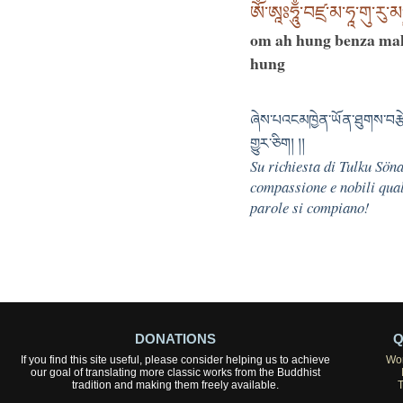
ཨོཾ་ཨཱཿཧཱུྃ་བཛྲ་མ་ཧཱ་གུ་རུ་མཉ
om ah hung benza mah
hung
ཞེས་པའངམཁྱེན་ཡོན་ཐུགས་བརྩེ
གྱུར་ཅིག། །།
Su richiesta di Tulku Sön
compassione e nobili qual
parole si compiano!
DONATIONS
Q
If you find this site useful, please consider helping us to achieve
Wor
our goal of translating more classic works from the Buddhist
tradition and making them freely available.