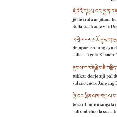
རྗེ་དེའི་དཔྲལ་བར་ཛྙཱ་ན་བཛ
jé dé tralwar jñana b
Sulla sua fronte vi è D
མགྲིན་པར་མཚོ་བྱུང་ཨཱ་ཡུ་
drinpar tso jung ayu
sulla sua gola Khandro
ཐུགས་ཀར་རྡོ་རྗེ་གཟི་བརྗ
tukkar dorje ziji pal 
sul suo cuore Jamyang 
ལྟེ་བར་ཕྲིན་ལས་མངྒ་ལ་
tewar trinlé mangala 
sull'ombelico la sua att