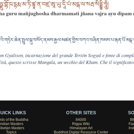
ྫུ་གྷོ་ཥ་དྷརྨ་མ་ཏི་ཛྙཱ་ན་བཛྲ་ཨཱ་ཡུ་དཱི་པཾ་མངྒ་ལ་སརྦ་སིདྡྷི་ཧཱུྃ།
a guru mañjughosha dharmamati jñana vajra ayu dipam 
འི་གཏེར་ཆེན་སྤྲུལ་སྐུ་བསོད་ནམས་རྒྱལ་མཚན་གྱིས་བཀའ་བཞིན་ཁམས་པ་རྒན་པོ་མངྒ་
am Gyaltsen, incarnazione del grande Tertön Sogyal e fonte di comp
ità, questo scrisse Mangala, un vecchio del Kham. Che il significato
UICK LINKS
OTHER SITES
SO
ds of the Buddha
84000
Bl
Indian Masters
Rigpa Wiki
Fa
Tibetan Masters
Himalayan Art
Ins
Topics
Buddhist Digital Resource Center