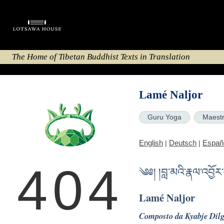
The Home of Tibetan Buddhist Texts in Translation
Lamé Naljor
Guru Yoga
Maestri
English
Deutsch
Españ
|
|
404
༄༅། །བླ་མའི་རྣལ་འབྱོ
Lamé Naljor
Composto da Kyabje Dil