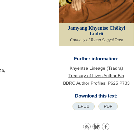
Jamyang Khyentse Chökyi
Lodrö
Courtesy of Terton Sogyal Trust
Further information:
Khyentse Lineage (Tsadra)
ha,
Treasury of Lives Author Bio
BDRC Author Profiles:
P625
P733
Download this text:
EPUB
PDF