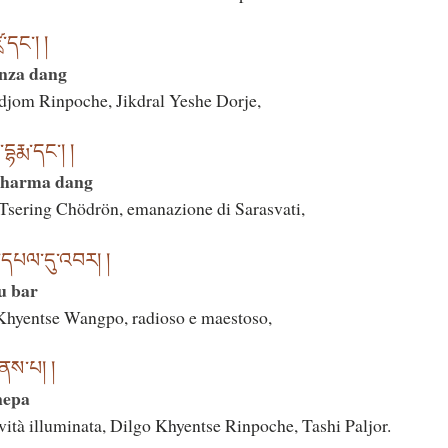
ྲ་དང་། །
enza dang
udjom Rinpoche, Jikdral Yeshe Dorje,
དྷརྨ་དང་། །
 dharma dang
 Tsering Chödrön, emanazione di Sarasvati,
ིད་དཔལ་དུ་འབར། །
du bar
Khyentse Wangpo, radioso e maestoso,
གནས་པ། །
nepa
ività illuminata, Dilgo Khyentse Rinpoche, Tashi Paljor.