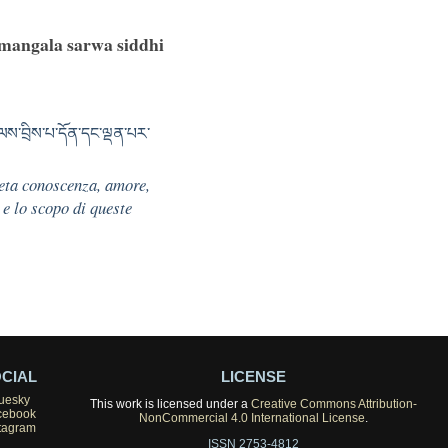
mangala sarwa siddhi
ལས་བྲིས་པ་དོན་དང་ལྡན་པར་
leta conoscenza, amore,
 e lo scopo di queste
CIAL
LICENSE
uesky
This work is licensed under a
Creative Commons Attribution-
cebook
NonCommercial 4.0 International License
.
tagram
ISSN 2753-4812