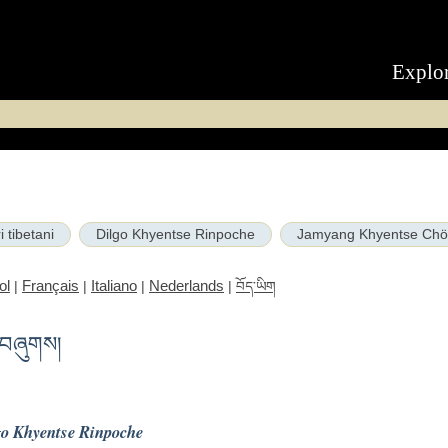
Explo
 tibetani
Dilgo Khyentse Rinpoche
Jamyang Khyentse Chö
ol
Français
Italiano
Nederlands
|
|
|
|
བོད་ཡིག
ར་བཞུགས།
go Khyentse Rinpoche