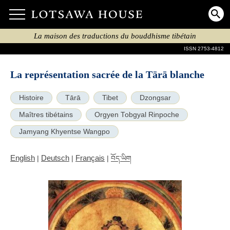
La maison des traductions du bouddhisme tibétain
ISSN 2753-4812
La représentation sacrée de la Tārā blanche
Histoire
Tārā
Tibet
Dzongsar
Maîtres tibétains
Orgyen Tobgyal Rinpoche
Jamyang Khyentse Wangpo
English
Deutsch
Français
|
|
|
བོད་ཡིག