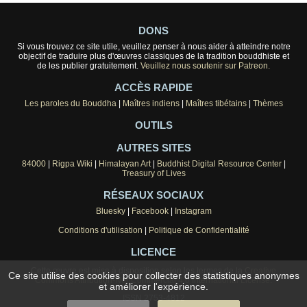
DONS
Si vous trouvez ce site utile, veuillez penser à nous aider à atteindre notre
objectif de traduire plus d'œuvres classiques de la tradition bouddhiste et
de les publier gratuitement.
Veuillez nous soutenir sur Patreon.
ACCÈS RAPIDE
Les paroles du Bouddha
|
Maîtres indiens
|
Maîtres tibétains
|
Thèmes
OUTILS
AUTRES SITES
84000
|
Rigpa Wiki
|
Himalayan Art
|
Buddhist Digital Resource Center
|
Treasury of Lives
RÉSEAUX SOCIAUX
Bluesky
|
Facebook
|
Instagram
Conditions d'utilisation
|
Politique de Confidentialité
LICENCE
Cette œuvre est mise à disposition selon les termes de la
Creative
Ce site utilise des cookies pour collecter des statistiques anonymes
Commons Attribution-NonCommercial 4.0 International License
.
et améliorer l'expérience.
ISSN 2753-4812